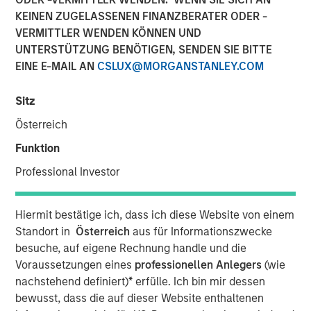
KEINEN ZUGELASSENEN FINANZBERATER ODER -
19 NOVEMBER 2025
VERMITTLER WENDEN KÖNNEN UND
UNTERSTÜTZUNG BENÖTIGEN, SENDEN SIE BITTE
EINE E-MAIL AN
CSLUX@MORGANSTANLEY.COM
Sitz
Österreich
Vyn® is revolutionising the world of frontline
Funktion
(customer and field) work by simplifying and
speeding up processes with Agentic Video
Professional Investor
Intelligence technology
The new $30 million investment, from Blume Equity
Hiermit bestätige ich, dass ich diese Website von einem
and Morgan Stanley Investment Management’s 1GT
Standort in
Österreich
aus für Informationszwecke
will power US expansion and further enhance AI
besuche, auf eigene Rechnung handle und die
capabilities, at one of the UK’s fastest growing
Voraussetzungen eines
professionellen Anlegers
(wie
Video AI-powered companies
nachstehend definiert)
*
erfülle. Ich bin mir dessen
bewusst, dass die auf dieser Website enthaltenen
Vyn® helps customers maximise the efficiency of