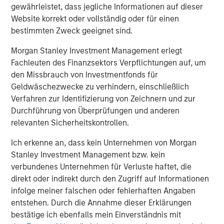
insight to enable customers to make smarter and more
gewährleistet, dass jegliche Informationen auf dieser
efficient decisions about their assets and operations,
Website korrekt oder vollständig oder für einen
delivering transformational commercial and
bestimmten Zweck geeignet sind.
environmental outcomes: (i) 85% faster deployments, (ii)
Morgan Stanley Investment Management erlegt
90% faster customer service resolution, (iii) huge
Fachleuten des Finanzsektors Verpflichtungen auf, um
emissions savings from unnecessary visits and (iv)
den Missbrauch von Investmentfonds für
materials savings from re-works.
Geldwäschezwecke zu verhindern, einschließlich
Empowering field workers at a time of massive
Verfahren zur Identifizierung von Zeichnern und zur
infrastructure investment
Durchführung von Überprüfungen und anderen
relevanten Sicherheitskontrollen.
Vyn®’s technology is designed to make work simpler and
more efficient for frontline workers whose skills are in
Ich erkenne an, dass kein Unternehmen von Morgan
high demand due to accelerating investment in global
Stanley Investment Management bzw. kein
infrastructure spend. By documenting every job
verbundenes Unternehmen für Verluste haftet, die
performed in the field, Vyn® creates an auditable trail of
direkt oder indirekt durch den Zugriff auf Informationen
work, while simultaneously organising institutional
infolge meiner falschen oder fehlerhaften Angaben
knowledge and expertise for better training and process
entstehen. Durch die Annahme dieser Erklärungen
design. This knowledge, captured with Vyn®
bestätige ich ebenfalls mein Einverständnis mit