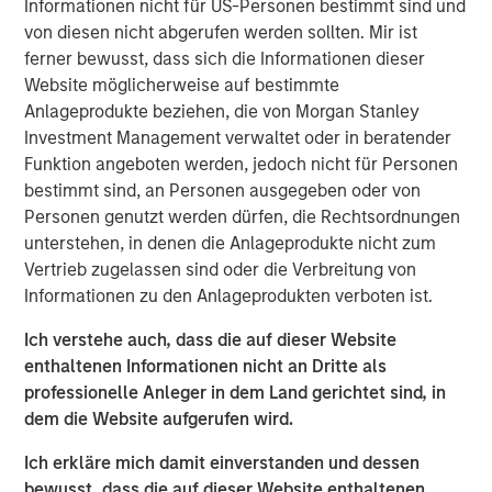
Informationen nicht für US-Personen bestimmt sind und
frontline work, using smart video technology to
von diesen nicht abgerufen werden sollten. Mir ist
deliver and repair assets safely, at faster pace and
ferner bewusst, dass sich die Informationen dieser
lower cost by avoiding waste, creating a positive
Website möglicherweise auf bestimmte
impact on People, Profit and Planet
Anlageprodukte beziehen, die von Morgan Stanley
Investment Management verwaltet oder in beratender
LONDON – November 19, 2025
Funktion angeboten werden, jedoch nicht für Personen
Vyntelligence (Vyn®), a category-pioneering Agentic
bestimmt sind, an Personen ausgegeben oder von
Video Intelligence Work Platform, announces its largest
Personen genutzt werden dürfen, die Rechtsordnungen
investment to date, a $30m in Series B funding co-led by
unterstehen, in denen die Anlageprodukte nicht zum
leading growth investors Blume Equity and Morgan
Vertrieb zugelassen sind oder die Verbreitung von
Stanley Investment Management’s (MSIM) 1GT climate
Informationen zu den Anlageprodukten verboten ist.
private equity strategy.
Ich verstehe auch, dass die auf dieser Website
This new investment will support Vyn®’s expansion,
enthaltenen Informationen nicht an Dritte als
particularly into the US, building on Vyn®’s momentum
professionelle Anleger in dem Land gerichtet sind, in
with enterprise customers in the UK and Europe. Vyn® is
dem die Website aufgerufen wird.
a trusted partner to 90% of the UK’s top utilities,
Ich erkläre mich damit einverstanden und dessen
telecommunications and retail companies, with
bewusst, dass die auf dieser Website enthaltenen