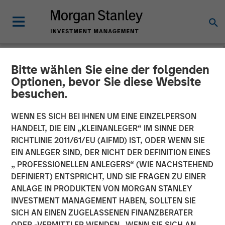
Bitte wählen Sie eine der folgenden
NEWSROOM
Optionen, bevor Sie diese Website
besuchen.
UK Short Video AI platform
Vyntelligence (Vyn®)
WENN ES SICH BEI IHNEN UM EINE EINZELPERSON
HANDELT, DIE EIN „KLEINANLEGER“ IM SINNE DER
announces significant new
RICHTLINIE 2011/61/EU (AIFMD) IST, ODER WENN SIE
EIN ANLEGER SIND, DER NICHT DER DEFINITION EINES
investment with Morgan
„ PROFESSIONELLEN ANLEGERS“ (WIE NACHSTEHEND
Stanley Investment
DEFINIERT) ENTSPRICHT, UND SIE FRAGEN ZU EINER
ANLAGE IN PRODUKTEN VON MORGAN STANLEY
Management and Blume
INVESTMENT MANAGEMENT HABEN, SOLLTEN SIE
Equity to fuel US expansion
SICH AN EINEN ZUGELASSENEN FINANZBERATER
ODER -VERMITTLER WENDEN. WENN SIE SICH AN