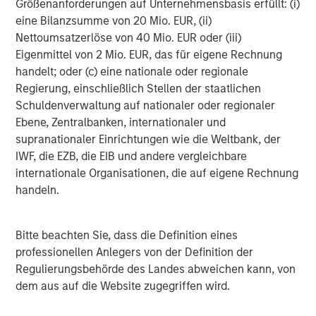
Größenanforderungen auf Unternehmensbasis erfüllt: (i)
to fundamentally transform the value of in-field work for
eine Bilanzsumme von 20 Mio. EUR, (ii)
our clients. We can deliver unbeatable visibility for
Nettoumsatzerlöse von 40 Mio. EUR oder (iii)
customers over their assets, people, and operations,
Eigenmittel von 2 Mio. EUR, das für eigene Rechnung
empowering customers with the insights they need to
handelt; oder (c) eine nationale oder regionale
materially improve the efficiency of their operations and
Regierung, einschließlich Stellen der staatlichen
the role that in-field workers play for their businesses.”
Schuldenverwaltung auf nationaler oder regionaler
Ebene, Zentralbanken, internationaler und
Eleanor Blagbrough, Co-founding Partner at Blume
supranationaler Einrichtungen wie die Weltbank, der
Equity, said:
“Vyntelligence exemplifies the type of
IWF, die EZB, die EIB und andere vergleichbare
inherently impactful business we seek to partner with at
internationale Organisationen, die auf eigene Rechnung
Blume – a company delivering both compelling
handeln.
commercial outcomes and measurable environmental
benefits. Vyntelligence’s Agentic Video Intelligence
platform enables customers to do more with less –
Bitte beachten Sie, dass die Definition eines
improving safety, efficiency, and compliance while
professionellen Anlegers von der Definition der
significantly reducing carbon emissions from field
Regulierungsbehörde des Landes abweichen kann, von
operations.We are delighted to be partnering with a
dem aus auf die Website zugegriffen wird.
leading UK AI business.”