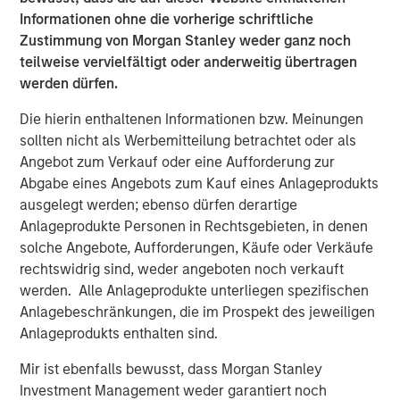
customers including SUEZ, EDP, Engie, Total Energies,
Informationen ohne die vorherige schriftliche
Currys, Openreach, Cadent Gas, UK Power Networks,
Zustimmung von Morgan Stanley weder ganz noch
Northumbrian Water, Severn Trent, and more.
teilweise vervielfältigt oder anderweitig übertragen
Vyn®’s technology is transforming the “deskless” world
werden dürfen.
of work
Die hierin enthaltenen Informationen bzw. Meinungen
Across the world every day, frontline workers conduct
sollten nicht als Werbemitteilung betrachtet oder als
trillions of jobs – be this in-home HVAC/ EV or fiber
Angebot zum Verkauf oder eine Aufforderung zur
deployment or boiler maintenance or complex in-field
Abgabe eines Angebots zum Kauf eines Anlageprodukts
energy infrastructure audits. Vyn®’s smart video tools
ausgelegt werden; ebenso dürfen derartige
and technology is reimagining how this work is done –
Anlageprodukte Personen in Rechtsgebieten, in denen
with AI-enabled video helping engineers to simplify and
solche Angebote, Aufforderungen, Käufe oder Verkäufe
speed up in-field processes and save hours of lost time in
rechtswidrig sind, weder angeboten noch verkauft
manual reporting and data-gathering.
werden. Alle Anlageprodukte unterliegen spezifischen
Anlagebeschränkungen, die im Prospekt des jeweiligen
Vyn® is differentiated by its deep data moat, from a
Anlageprodukts enthalten sind.
decade of building the world’s largest expertly curated,
user-generated, frontline work video data. Vyn®’s Agentic
Mir ist ebenfalls bewusst, dass Morgan Stanley
Video Intelligence platform leverages this data and
Investment Management weder garantiert noch