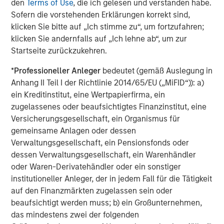
SmartVideoNotes® platform, is being used to upskill new
den
Terms of Use
, die ich gelesen und verstanden habe.
frontline workers in the field, and also enabling an aging
Sofern die vorstehenden Erklärungen korrekt sind,
expert workforce to continue to work more flexibly for
klicken Sie bitte auf „Ich stimme zu“, um fortzufahren;
longer using video technology,
klicken Sie andernfalls auf „Ich lehne ab“, um zur
Startseite zurückzukehren.
Kapil Singhal, Co-founder and CEO of Vyntelligence,
commented:
“This partnership with Blume Equity and
*
Professioneller Anleger
bedeutet (gemäß Auslegung in
Morgan Stanley Investment Management’s 1GT validates
Anhang II Teil I der Richtlinie 2014/65/EU („MiFID“)): a)
our mission to transform how field work is captured,
ein Kreditinstitut, eine Wertpapierfirma, ein
analysed, and acted upon. With this investment, we will
zugelassenes oder beaufsichtigtes Finanzinstitut, eine
expand our platform capabilities and geographic
Versicherungsgesellschaft, ein Organismus für
footprint, including the US, and continue building the
gemeinsame Anlagen oder dessen
world’s most comprehensive frontline work solutions that
Verwaltungsgesellschaft, ein Pensionsfonds oder
drive intelligent collaboration and value creation across
dessen Verwaltungsgesellschaft, ein Warenhändler
the entire ecosystem and supply chain.”
oder Waren-Derivatehändler oder ein sonstiger
institutioneller Anleger, der in jedem Fall für die Tätigkeit
Arti Khanna, Co-founder of Vyntelligence, added:
“Our
auf den Finanzmärkten zugelassen sein oder
superpower is not just applying AI to the historically
beaufsichtigt werden muss; b) ein Großunternehmen,
underserved world of physical work, but leveraging over
das mindestens zwei der folgenden
a decade of expertly curated proprietary field video data