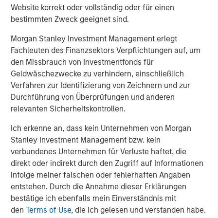
Website korrekt oder vollständig oder für einen
Morgan Stanley Investment Management, together with
bestimmten Zweck geeignet sind.
its investment advisory affiliates, has more than 1,200
investment professionals around the world and $1.3
Morgan Stanley Investment Management erlegt
trillion in assets under management or supervision as of
Fachleuten des Finanzsektors Verpflichtungen auf, um
December 31, 2022. Morgan Stanley Investment
den Missbrauch von Investmentfonds für
Management strives to provide outstanding long-term
Geldwäschezwecke zu verhindern, einschließlich
investment performance, service, and a comprehensive
Verfahren zur Identifizierung von Zeichnern und zur
suite of investment management solutions to a diverse
Durchführung von Überprüfungen und anderen
client base, which includes governments, institutions,
relevanten Sicherheitskontrollen.
corporations and individuals worldwide. For further
Ich erkenne an, dass kein Unternehmen von Morgan
information about Morgan Stanley Investment
Stanley Investment Management bzw. kein
Management, please visit
www.morganstanley.com/im
.
verbundenes Unternehmen für Verluste haftet, die
About Morgan Stanley
direkt oder indirekt durch den Zugriff auf Informationen
infolge meiner falschen oder fehlerhaften Angaben
Morgan Stanley (NYSE: MS) is a leading global financial
entstehen. Durch die Annahme dieser Erklärungen
services firm providing a wide range of investment
bestätige ich ebenfalls mein Einverständnis mit
banking, securities, wealth management and investment
den
Terms of Use
, die ich gelesen und verstanden habe.