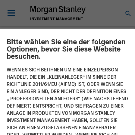
Bitte wählen Sie eine der folgenden
NEWSROOM
Optionen, bevor Sie diese Website
besuchen.
At $2.5 Billion, Morgan
Stanley Investment
WENN ES SICH BEI IHNEN UM EINE EINZELPERSON
HANDELT, DIE EIN „KLEINANLEGER“ IM SINNE DER
Management Raises One of
RICHTLINIE 2011/61/EU (AIFMD) IST, ODER WENN SIE
EIN ANLEGER SIND, DER NICHT DER DEFINITION EINES
the Largest Funds Focused
„ PROFESSIONELLEN ANLEGERS“ (WIE NACHSTEHEND
on Single Asset GP-Led
DEFINIERT) ENTSPRICHT, UND SIE FRAGEN ZU EINER
ANLAGE IN PRODUKTEN VON MORGAN STANLEY
Continuation Vehicles
INVESTMENT MANAGEMENT HABEN, SOLLTEN SIE
SICH AN EINEN ZUGELASSENEN FINANZBERATER
ODER -VERMITTLER WENDEN. WENN SIE SICH AN