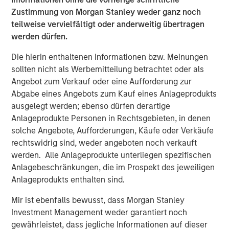
we are pleased to provide well-performing middle market
Zustimmung von Morgan Stanley weder ganz noch
private equity sponsors a tailored solution for their
teilweise vervielfältigt oder anderweitig übertragen
highest conviction assets that seeks to enhance
werden dürfen.
alignment and optimize outcomes for all stakeholders.”
Die hierin enthaltenen Informationen bzw. Meinungen
Commenting on Ashbridge II, David N. Miller, Managing
sollten nicht als Werbemitteilung betrachtet oder als
Director and Head of Morgan Stanley Private Credit &
Angebot zum Verkauf oder eine Aufforderung zur
Equity, said: “With more than $40 billion of assets under
Abgabe eines Angebots zum Kauf eines Anlageprodukts
management across private credit and equity strategies,
ausgelegt werden; ebenso dürfen derartige
we provide liquidity to the alpha rich middle-market
Anlageprodukte Personen in Rechtsgebieten, in denen
segment. Ashbridge II is emblematic of the breadth of
solche Angebote, Aufforderungen, Käufe oder Verkäufe
solutions we provide to enable investors access to
rechtswidrig sind, weder angeboten noch verkauft
private markets in accordance with their risk, return,
werden. Alle Anlageprodukte unterliegen spezifischen
duration and liquidity needs. We have committed $3.6
Anlagebeschränkungen, die im Prospekt des jeweiligen
billion in GP-led single assets secondary transactions
Anlageprodukts enthalten sind.
since 2006 and we are pleased that our investors have
trusted us to deploy their capital through this strategy.”
Mir ist ebenfalls bewusst, dass Morgan Stanley
Investment Management weder garantiert noch
About Morgan Stanley Investment Management
gewährleistet, dass jegliche Informationen auf dieser