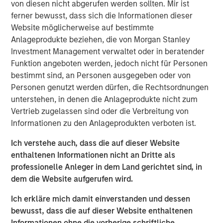
von diesen nicht abgerufen werden sollten. Mir ist
offices and high net worth individuals from around the
ferner bewusst, dass sich die Informationen dieser
world.
Website möglicherweise auf bestimmte
Anlageprodukte beziehen, die von Morgan Stanley
Part of MSIM’s $200 billion alternative investments
Investment Management verwaltet oder in beratender
business, Ashbridge II seeks to invest in the highest
Funktion angeboten werden, jedoch nicht für Personen
performing assets in middle market private equity funds,
bestimmt sind, an Personen ausgegeben oder von
providing general partners with additional time and
Personen genutzt werden dürfen, die Rechtsordnungen
capital to execute on their value creation strategy, and
unterstehen, in denen die Anlageprodukte nicht zum
giving limited partners the option to take liquidity or
Vertrieb zugelassen sind oder die Verbreitung von
maintain their exposure and capture potential upside.
Informationen zu den Anlageprodukten verboten ist.
“The secondaries market has more than tripled in size
Ich verstehe auch, dass die auf dieser Website
since 2011, with GP-led secondaries representing
enthaltenen Informationen nicht an Dritte als
approximately half of the market as sponsors seek
professionelle Anleger in dem Land gerichtet sind, in
solutions for longer hold periods, duration mismatch
dem die Website aufgerufen wird.
between investors, and additional capital to effectively
implement value creation strategies,” said Nash
Ich erkläre mich damit einverstanden und dessen
Waterman, Managing Director and Head of Morgan
bewusst, dass die auf dieser Website enthaltenen
Stanley Private Equity Secondaries. “With Ashbridge II,
Informationen ohne die vorherige schriftliche