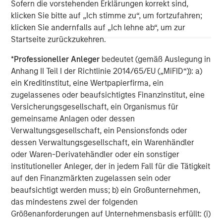
management services. With offices in 41 countries, the
Sofern die vorstehenden Erklärungen korrekt sind,
Firm's employees serve clients worldwide including
klicken Sie bitte auf „Ich stimme zu“, um fortzufahren;
corporations, governments, institutions, and individuals.
klicken Sie andernfalls auf „Ich lehne ab“, um zur
For more information about Morgan Stanley, please visit
Startseite zurückzukehren.
www.morganstanley.com
.
*
Professioneller Anleger
bedeutet (gemäß Auslegung in
Anhang II Teil I der Richtlinie 2014/65/EU („MiFID“)): a)
MSIM Spokesperson
ein Kreditinstitut, eine Wertpapierfirma, ein
zugelassenes oder beaufsichtigtes Finanzinstitut, eine
Versicherungsgesellschaft, ein Organismus für
gemeinsame Anlagen oder dessen
Verwaltungsgesellschaft, ein Pensionsfonds oder
David N. Miller
dessen Verwaltungsgesellschaft, ein Warenhändler
oder Waren-Derivatehändler oder ein sonstiger
Managing Director
institutioneller Anleger, der in jedem Fall für die Tätigkeit
auf den Finanzmärkten zugelassen sein oder
beaufsichtigt werden muss; b) ein Großunternehmen,
das mindestens zwei der folgenden
Größenanforderungen auf Unternehmensbasis erfüllt: (i)