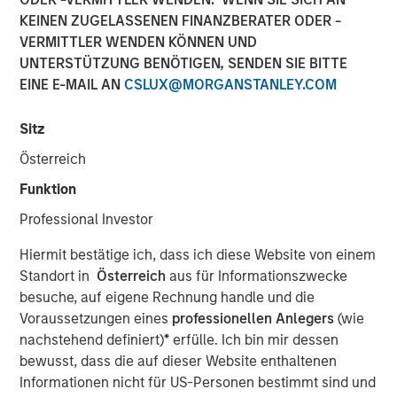
02 FEBRUAR 2023
KEINEN ZUGELASSENEN FINANZBERATER ODER -
VERMITTLER WENDEN KÖNNEN UND
UNTERSTÜTZUNG BENÖTIGEN, SENDEN SIE BITTE
EINE E-MAIL AN
CSLUX@MORGANSTANLEY.COM
NEW YORK
–
February 2, 2023
Sitz
Morgan Stanley Investment Management (MSIM)
Österreich
announced today that it has held the final close of
Funktion
Ashbridge Transformational Secondaries Fund II
Professional Investor
(Ashbridge II) at $2.5 billion of total capital commitments.
The amount represents nearly four times of that raised in
Hiermit bestätige ich, dass ich diese Website von einem
the predecessor fund, Ashbridge Transformational
Standort in
Österreich
aus für Informationszwecke
Secondaries Fund I (Ashbridge I), which closed in 2018 at
besuche, auf eigene Rechnung handle und die
$675 million. Ashbridge II is one of the largest funds
Voraussetzungen eines
professionellen Anlegers
(wie
raised to date that is focused exclusively on single asset
nachstehend definiert)
*
erfülle. Ich bin mir dessen
GP-led continuation vehicles. Investors include a
bewusst, dass die auf dieser Website enthaltenen
sophisticated group of public and private pension funds,
Informationen nicht für US-Personen bestimmt sind und
sovereign wealth funds, non-profits, fund of funds, family