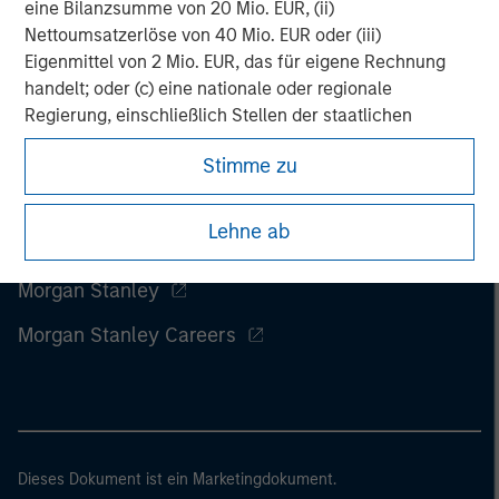
eine Bilanzsumme von 20 Mio. EUR, (ii)
Nettoumsatzerlöse von 40 Mio. EUR oder (iii)
Eigenmittel von 2 Mio. EUR, das für eigene Rechnung
handelt; oder (c) eine nationale oder regionale
Regierung, einschließlich Stellen der staatlichen
Schuldenverwaltung auf nationaler oder regionaler
Stimme zu
Ebene, Zentralbanken, internationaler und
supranationaler Einrichtungen wie die Weltbank, der
IWF, die EZB, die EIB und andere vergleichbare
Lehne ab
internationale Organisationen, die auf eigene Rechnung
handeln.
Morgan Stanley
Morgan Stanley Careers
Bitte beachten Sie, dass die Definition eines
professionellen Anlegers von der Definition der
Regulierungsbehörde des Landes abweichen kann, von
dem aus auf die Website zugegriffen wird.
Dieses Dokument ist ein Marketingdokument.