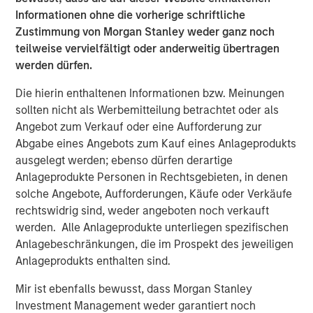
Informationen ohne die vorherige schriftliche
After completion of the above Nissos will hold more than
Zustimmung von Morgan Stanley weder ganz noch
82% of Korres and will therefore launch a mandatory
teilweise vervielfältigt oder anderweitig übertragen
takeover offer pursuant to the provisions of Greek law
werden dürfen.
3461/2016 in order to acquire the remaining shares of
Korres.
Die hierin enthaltenen Informationen bzw. Meinungen
sollten nicht als Werbemitteilung betrachtet oder als
Within the above framework, it has also been agreed that
Angebot zum Verkauf oder eine Aufforderung zur
Profex and KORRES will enter into an exclusive license
Abgabe eines Angebots zum Kauf eines Anlageprodukts
and supply agreement by virtue of which Profex will
ausgelegt werden; ebenso dürfen derartige
undertake the distribution of KORRES products in the
Anlageprodukte Personen in Rechtsgebieten, in denen
People’s Republic of China, Hong Kong and Macau.
solche Angebote, Aufforderungen, Käufe oder Verkäufe
rechtswidrig sind, weder angeboten noch verkauft
It is envisaged that following completion of the MTO, a
werden. Alle Anlageprodukte unterliegen spezifischen
capital increase of up to €10,000,000 will be
Anlagebeschränkungen, die im Prospekt des jeweiligen
implemented by the shareholders of Nissos in order to
Anlageprodukts enthalten sind.
fund the future expansion of the Korres group.
Mir ist ebenfalls bewusst, dass Morgan Stanley
About Profex
Investment Management weder garantiert noch