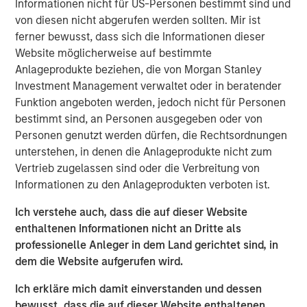
Informationen nicht für US-Personen bestimmt sind und
24% and certain members of his family
von diesen nicht abgerufen werden sollten. Mir ist
approximately 6%) in exchange for equal shares and
ferner bewusst, dass sich die Informationen dieser
percentage in Nissos.
Website möglicherweise auf bestimmte
MSPEA and Profex have agreed to subscribe for
Anlageprodukte beziehen, die von Morgan Stanley
shares in Nissos 56% and 14% respectively. MSPEA
Investment Management verwaltet oder in beratender
and Profex will subscribe for cash, 48.3m euro in
Funktion angeboten werden, jedoch nicht für Personen
total.
bestimmt sind, an Personen ausgegeben oder von
Personen genutzt werden dürfen, die Rechtsordnungen
Nissos has agreed to purchase shares,
unterstehen, in denen die Anlageprodukte nicht zum
representing approximately 52.3% of the share
Vertrieb zugelassen sind oder die Verbreitung von
capital of KORRES, (approximately 6.6% of the share
Informationen zu den Anlageprodukten verboten ist.
capital of KORRES held by Giorgos Korres and
approximately 45.7% held by other shareholders), at
Ich verstehe auch, dass die auf dieser Website
a price of 5.08 per share.
enthaltenen Informationen nicht an Dritte als
professionelle Anleger in dem Land gerichtet sind, in
dem die Website aufgerufen wird.
Completion of all the steps set out above is conditional
on, among other things, consent by the lending banks of
Ich erkläre mich damit einverstanden und dessen
Korres.
bewusst, dass die auf dieser Website enthaltenen