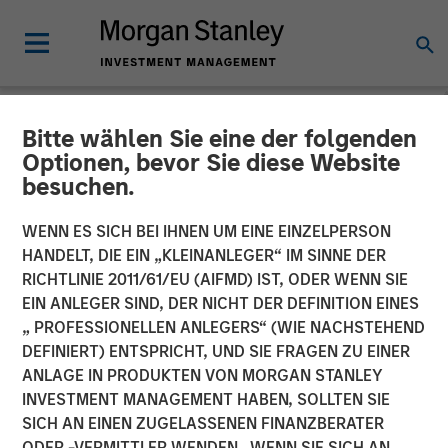
Bitte wählen Sie eine der folgenden
NEWSROOM
Optionen, bevor Sie diese Website
besuchen.
Morgan Stanley Private
Equity Asia, Profex and
WENN ES SICH BEI IHNEN UM EINE EINZELPERSON
HANDELT, DIE EIN „KLEINANLEGER“ IM SINNE DER
Korres Reach Investment
RICHTLINIE 2011/61/EU (AIFMD) IST, ODER WENN SIE
EIN ANLEGER SIND, DER NICHT DER DEFINITION EINES
Agreement
„ PROFESSIONELLEN ANLEGERS“ (WIE NACHSTEHEND
DEFINIERT) ENTSPRICHT, UND SIE FRAGEN ZU EINER
ANLAGE IN PRODUKTEN VON MORGAN STANLEY
27 DEZEMBER 2017
INVESTMENT MANAGEMENT HABEN, SOLLTEN SIE
SICH AN EINEN ZUGELASSENEN FINANZBERATER
ODER -VERMITTLER WENDEN. WENN SIE SICH AN