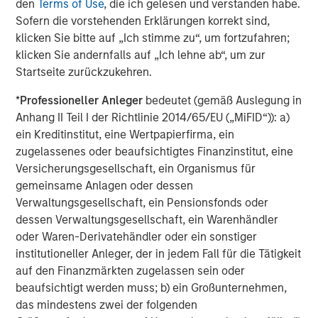
den
Terms of Use
, die ich gelesen und verstanden habe.
private equity investors in Asia-Pacific, having invested in
Sofern die vorstehenden Erklärungen korrekt sind,
the region for over 20 years. Private Equity Asia invests
klicken Sie bitte auf „Ich stimme zu“, um fortzufahren;
primarily in highly structured minority investments and
klicken Sie andernfalls auf „Ich lehne ab“, um zur
control buyouts in growth-oriented companies at
Startseite zurückzukehren.
attractive valuations. The experienced investment team
*
Professioneller Anleger
bedeutet (gemäß Auslegung in
is led by senior professionals with extensive industry
Anhang II Teil I der Richtlinie 2014/65/EU („MiFID“)): a)
relationships, in-depth market knowledge and the ability
ein Kreditinstitut, eine Wertpapierfirma, ein
to apply international investment principles within each
zugelassenes oder beaufsichtigtes Finanzinstitut, eine
local context. Private Equity Asia has offices in Hong
Versicherungsgesellschaft, ein Organismus für
Kong, Beijing, Shanghai, Seoul, Tokyo, Mumbai and New
gemeinsame Anlagen oder dessen
York, and leverages the brand and unparalleled global
Verwaltungsgesellschaft, ein Pensionsfonds oder
network of Morgan Stanley to source investment
dessen Verwaltungsgesellschaft, ein Warenhändler
intelligence and opportunities. Private Equity Asia is part
oder Waren-Derivatehändler oder ein sonstiger
of Morgan Stanley Investment Management. For further
institutioneller Anleger, der in jedem Fall für die Tätigkeit
information about Morgan Stanley Private Equity Asia,
auf den Finanzmärkten zugelassen sein oder
please visit
beaufsichtigt werden muss; b) ein Großunternehmen,
www.morganstanley.com/im/privateequityasia
.
das mindestens zwei der folgenden
About Morgan Stanley Investment Management