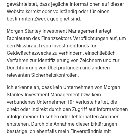
Profex
is a pioneering specialty company in China with a
gewährleistet, dass jegliche Informationen auf dieser
leadership position in dermatology and skincare. Profex
Website korrekt oder vollständig oder für einen
has 3 complementary businesses: Pharmaceuticals,
bestimmten Zweck geeignet sind.
Consumer Health and Medical Aesthetics, and employs
Morgan Stanley Investment Management erlegt
over 500 dedicated team members. Profex was founded
Fachleuten des Finanzsektors Verpflichtungen auf, um
in 2001 with a mission to help make the world healthier
den Missbrauch von Investmentfonds für
and happier. It licenses, acquires and markets
Geldwäschezwecke zu verhindern, einschließlich
dermatological and skincare products for the China
Verfahren zur Identifizierung von Zeichnern und zur
market. Over the years, Profex has built strong consumer
Durchführung von Überprüfungen und anderen
healthcare brands in China. Profex is excited about the
relevanten Sicherheitskontrollen.
prospect of working with the outstanding Greek company
KORRES -- and offering Chinese consumers the
Ich erkenne an, dass kein Unternehmen von Morgan
opportunity to experience and embrace a uniquely
Stanley Investment Management bzw. kein
natural and effective cosmetic brand like KORRES. To
verbundenes Unternehmen für Verluste haftet, die
learn more about Profex, please visit the website:
direkt oder indirekt durch den Zugriff auf Informationen
www.profex.com
.
infolge meiner falschen oder fehlerhaften Angaben
entstehen. Durch die Annahme dieser Erklärungen
About Morgan Stanley Private Equity Asia
bestätige ich ebenfalls mein Einverständnis mit
Morgan Stanley Private Equity Asia is one of the leading