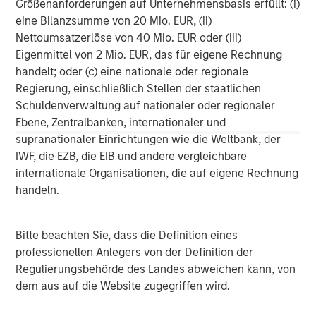
Größenanforderungen auf Unternehmensbasis erfüllt: (i)
eine Bilanzsumme von 20 Mio. EUR, (ii)
Morgan Stanley Investment Management, together with
Nettoumsatzerlöse von 40 Mio. EUR oder (iii)
its investment advisory affiliates, has more than 600
Eigenmittel von 2 Mio. EUR, das für eigene Rechnung
investment professionals around the world and $447
handelt; oder (c) eine nationale oder regionale
billion in assets under management or supervision as of
Regierung, einschließlich Stellen der staatlichen
September 30, 2017. Morgan Stanley Investment
Schuldenverwaltung auf nationaler oder regionaler
Management strives to provide outstanding long-term
Ebene, Zentralbanken, internationaler und
investment performance, service, and a comprehensive
supranationaler Einrichtungen wie die Weltbank, der
suite of investment management solutions to a diverse
IWF, die EZB, die EIB und andere vergleichbare
client base, which includes governments, institutions,
internationale Organisationen, die auf eigene Rechnung
corporations, and individuals worldwide. For further
handeln.
information about Morgan Stanley Investment
Management, please visit
www.morganstanley.com/im
.
Bitte beachten Sie, dass die Definition eines
About Morgan Stanley
professionellen Anlegers von der Definition der
Regulierungsbehörde des Landes abweichen kann, von
Morgan Stanley (NYSE: MS) is a leading global financial
dem aus auf die Website zugegriffen wird.
services firm providing investment banking, securities,
wealth management and investment management