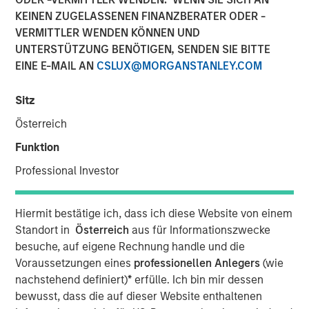
KEINEN ZUGELASSENEN FINANZBERATER ODER -
VERMITTLER WENDEN KÖNNEN UND
HONG KONG — November 27, 2017
UNTERSTÜTZUNG BENÖTIGEN, SENDEN SIE BITTE
EINE E-MAIL AN
CSLUX@MORGANSTANLEY.COM
Investment funds managed by Morgan Stanley Private
Equity Asia (collectively, “
MSPEA
”), part of Morgan
Sitz
Stanley Investment Management, Profex Inc. (“
Profex
”), a
specialty distributor of dermo-cosmetic products in the
Österreich
People’s Republic of China and Giorgos Korres
Funktion
shareholder of KORRES S.A. NATURAL PRODUCTS
(
KORRES
) informed KORRES and they all announce the
Professional Investor
following investment agreement:
Hiermit bestätige ich, dass ich diese Website von einem
Giorgos Korres and certain members of his
Standort in
Österreich
aus für Informationszwecke
family have agreed to contribute (contribution in
besuche, auf eigene Rechnung handle und die
kind) to Nissos Holdings (CY) Ltd., (“
Nissos
”), which
Voraussetzungen eines
professionellen Anlegers
(wie
is currently wholly owned by Giorgos Korres, shares
nachstehend definiert)
*
erfülle. Ich bin mir dessen
representing approximately 30% of the share
bewusst, dass die auf dieser Website enthaltenen
capital of KORRES (Giorgos Korres approximately