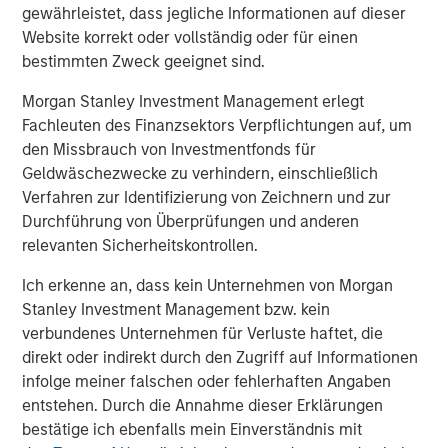
gewährleistet, dass jegliche Informationen auf dieser
About Morgan Stanley
Website korrekt oder vollständig oder für einen
Morgan Stanley (NYSE: MS) is a leading global financial
bestimmten Zweck geeignet sind.
services firm providing investment banking, securities,
Morgan Stanley Investment Management erlegt
wealth management and investment management
Fachleuten des Finanzsektors Verpflichtungen auf, um
services. With offices in more than 41 countries, the
den Missbrauch von Investmentfonds für
Firm's employees serve clients worldwide including
Geldwäschezwecke zu verhindern, einschließlich
corporations, governments, institutions and individuals.
Verfahren zur Identifizierung von Zeichnern und zur
For more information about Morgan Stanley, please visit
Durchführung von Überprüfungen und anderen
www.morganstanley.com.
relevanten Sicherheitskontrollen.
About Morgan Stanley Investment Management
Ich erkenne an, dass kein Unternehmen von Morgan
Morgan Stanley Investment Management, together with
Stanley Investment Management bzw. kein
its investment advisory affiliates, has approximately $1.4
verbundenes Unternehmen für Verluste haftet, die
trillion in assets under management or supervision as of
direkt oder indirekt durch den Zugriff auf Informationen
March 31, 2021. Morgan Stanley Investment Management
infolge meiner falschen oder fehlerhaften Angaben
strives to provide outstanding long-term investment
entstehen. Durch die Annahme dieser Erklärungen
performance, service and a comprehensive suite of
bestätige ich ebenfalls mein Einverständnis mit