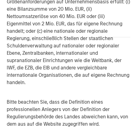
Größenanforderungen auf Unternehmensbasis erfüllt: (i)
Wealth management firms use iCapital’s solutions to
eine Bilanzsumme von 20 Mio. EUR, (ii)
provide clients with quality funds at lower minimums and
Nettoumsatzerlöse von 40 Mio. EUR oder (iii)
simplified digital workflows. Asset managers, RIAs, and
Eigenmittel von 2 Mio. EUR, das für eigene Rechnung
banks leverage iCapital’s technology to streamline and
handelt; oder (c) eine nationale oder regionale
scale their alternative investments operational
Regierung, einschließlich Stellen der staatlichen
infrastructure. Additionally, the iCapital ‘flagship’ platform
Schuldenverwaltung auf nationaler oder regionaler
offers wealth advisors and their high-net-worth clients
Ebene, Zentralbanken, internationaler und
access to a curated menu of private equity, private credit,
supranationaler Einrichtungen wie die Weltbank, der
hedge funds, structured notes, and other alternative
IWF, die EZB, die EIB und andere vergleichbare
investments to help meet their investing needs for return
internationale Organisationen, die auf eigene Rechnung
and diversification. iCapital’s research and diligence team
handeln.
offers robust analysis alongside the firm’s extensive suite
of advisor education, compliance, portfolio management,
and portfolio analytics tools and services. iCapital has
Bitte beachten Sie, dass die Definition eines
been recognized on the Forbes FinTech 50 list in each
professionellen Anlegers von der Definition der
year 2018 through 2002, the Forbes America’s Best
Regulierungsbehörde des Landes abweichen kann, von
Startup Employers in 2021 and 2022, and MMI/Barron’s
dem aus auf die Website zugegriffen wird.
Industry Awards as Solutions Provider of the Year in 2020