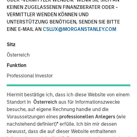
18 JULI 2022
KEINEN ZUGELASSENEN FINANZBERATER ODER -
VERMITTLER WENDEN KÖNNEN UND
UNTERSTÜTZUNG BENÖTIGEN, SENDEN SIE BITTE
EINE E-MAIL AN
CSLUX@MORGANSTANLEY.COM
LONDON
- Morgan Stanley Investment Management
Sitz
1
(MSIM) and iCapital
today announced an expansion of
Österreich
their US partnership to provide more banks and wealth
managers globally with access to a suite of private
Funktion
markets funds managed by MSIM.
Professional Investor
iCapital’s market-leading technology platform and
solutions have effectively and efficiently diminished the
Hiermit bestätige ich, dass ich diese Website von einem
historical barriers that wealth managers and their clients
Standort in
Österreich
aus für Informationszwecke
have faced when investing in private markets by
besuche, auf eigene Rechnung handle und die
automating the subscription, administration, operational
Voraussetzungen eines
professionellen Anlegers
(wie
and reporting processes for the life of the investment.
nachstehend definiert)
*
erfülle. Ich bin mir dessen
iCapital also provides a full suite of research, due
bewusst, dass die auf dieser Website enthaltenen
diligence and educational materials to advisors and