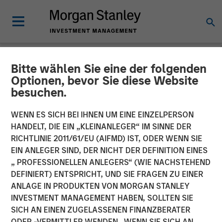
Bitte wählen Sie eine der folgenden
NEWSROOM
Optionen, bevor Sie diese Website
besuchen.
Morgan Stanley Investment
Management and iCapital
WENN ES SICH BEI IHNEN UM EINE EINZELPERSON
HANDELT, DIE EIN „KLEINANLEGER“ IM SINNE DER
expand partnership to
RICHTLINIE 2011/61/EU (AIFMD) IST, ODER WENN SIE
EIN ANLEGER SIND, DER NICHT DER DEFINITION EINES
provide Wealth Managers
„ PROFESSIONELLEN ANLEGERS“ (WIE NACHSTEHEND
globally with access to
DEFINIERT) ENTSPRICHT, UND SIE FRAGEN ZU EINER
ANLAGE IN PRODUKTEN VON MORGAN STANLEY
Private Markets Funds
INVESTMENT MANAGEMENT HABEN, SOLLTEN SIE
SICH AN EINEN ZUGELASSENEN FINANZBERATER
ODER -VERMITTLER WENDEN. WENN SIE SICH AN