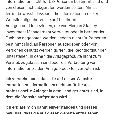
Informationen nicht für US-Personen bestimmt sind und
investors.
von diesen nicht abgerufen werden sollten. Mir ist
ferner bewusst, dass sich die Informationen dieser
Morgan Stanley is a long-standing strategic investor and
Website möglicherweise auf bestimmte
partner of iCapital, and this development is a testament
Anlageprodukte beziehen, die von Morgan Stanley
to the success of the relationship. It follows an existing
Investment Management verwaltet oder in beratender
strategic relationship through Morgan Stanley Wealth
Funktion angeboten werden, jedoch nicht für Personen
Management in the US, for which iCapital provides
bestimmt sind, an Personen ausgegeben oder von
alternative investment feeder fund services.
Personen genutzt werden dürfen, die Rechtsordnungen
Jacques Chappuis, Global Head of Distribution and Co-
unterstehen, in denen die Anlageprodukte nicht zum
Head of the Solutions and Multi-Asset Group at MSIM,
Vertrieb zugelassen sind oder die Verbreitung von
said: “This is a new chapter in Morgan Stanley’s
Informationen zu den Anlageprodukten verboten ist.
partnership with iCapital. While our private markets funds
Ich verstehe auch, dass die auf dieser Website
have typically been restricted to institutional investors,
enthaltenen Informationen nicht an Dritte als
we are excited to be able to expand the client base
professionelle Anleger in dem Land gerichtet sind, in
accessing our industry leading Private Markets funds and
dem die Website aufgerufen wird.
help High Net Worth Investors across the globe further
diversify their investment portfolios.”
Ich erkläre mich damit einverstanden und dessen
bewusst, dass die auf dieser Website enthaltenen