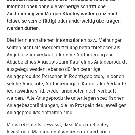
Private markets investments have the potential to
Informationen ohne die vorherige schriftliche
generate higher returns and provide diversification
Zustimmung von Morgan Stanley weder ganz noch
benefits to investors as they seek to access relatively
teilweise vervielfältigt oder anderweitig übertragen
untapped opportunities. Historically reserved to
werden dürfen.
institutional investors, their increased accessibility allows
banks and wealth managers to gain exposure to high-
Die hierin enthaltenen Informationen bzw. Meinungen
growth alternative asset classes such as private equity
sollten nicht als Werbemitteilung betrachtet oder als
and private credit.
Angebot zum Verkauf oder eine Aufforderung zur
Abgabe eines Angebots zum Kauf eines Anlageprodukts
“Wealth managers are increasingly looking to alternative
ausgelegt werden; ebenso dürfen derartige
investments as another way to try and help their clients
Anlageprodukte Personen in Rechtsgebieten, in denen
improve their financial outcomes,” said Marco Bizzozero,
solche Angebote, Aufforderungen, Käufe oder Verkäufe
Head of International at iCapital. “We are extremely
rechtswidrig sind, weder angeboten noch verkauft
pleased to further strengthen our long-standing
werden. Alle Anlageprodukte unterliegen spezifischen
relationship with Morgan Stanley. The expansion of this
Anlagebeschränkungen, die im Prospekt des jeweiligen
successful partnership now offers access to the growth
Anlageprodukts enthalten sind.
and diversification potential that premier private markets
investment opportunities can provide to advisors and
Mir ist ebenfalls bewusst, dass Morgan Stanley
their HNW clients globally.”
Investment Management weder garantiert noch