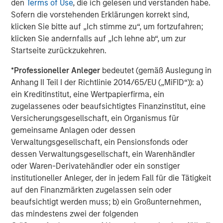
investment management solutions to a diverse client
den
Terms of Use
, die ich gelesen und verstanden habe.
base, which includes governments, institutions,
Sofern die vorstehenden Erklärungen korrekt sind,
corporations and individuals worldwide. The combination
klicken Sie bitte auf „Ich stimme zu“, um fortzufahren;
with Eaton Vance allows the firm to bring even more
klicken Sie andernfalls auf „Ich lehne ab“, um zur
value to clients through many high quality,
Startseite zurückzukehren.
complementary investment offerings, delivered with an
*
Professioneller Anleger
bedeutet (gemäß Auslegung in
unwavering commitment to client service. Professionals
Anhang II Teil I der Richtlinie 2014/65/EU („MiFID“)): a)
across the globe draw upon these capabilities to develop
ein Kreditinstitut, eine Wertpapierfirma, ein
strategies that address a wide range of investors’ needs
zugelassenes oder beaufsichtigtes Finanzinstitut, eine
across the public and private markets.
Versicherungsgesellschaft, ein Organismus für
About iCapital
gemeinsame Anlagen oder dessen
Verwaltungsgesellschaft, ein Pensionsfonds oder
Founded in 2013 in NYC, iCapital is the leading global
dessen Verwaltungsgesellschaft, ein Warenhändler
fintech company powering the world’s alternative
oder Waren-Derivatehändler oder ein sonstiger
investment marketplace. It has transformed the way the
institutioneller Anleger, der in jedem Fall für die Tätigkeit
wealth management, banking, and asset management
auf den Finanzmärkten zugelassen sein oder
industries facilitate access to private markets
beaufsichtigt werden muss; b) ein Großunternehmen,
investments for their high-net-worth clients by providing
das mindestens zwei der folgenden
intuitive, end-to-end technology and service solutions.