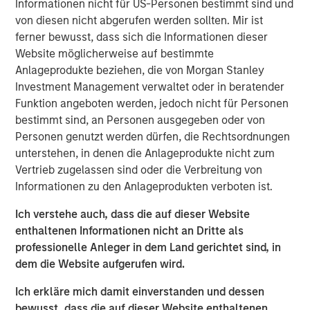
Informationen nicht für US-Personen bestimmt sind und
OF THE RELEVANT LAWS OF SUCH JURISDICTION.
von diesen nicht abgerufen werden sollten. Mir ist
ferner bewusst, dass sich die Informationen dieser
As of today, the offer document for the voluntary public
Website möglicherweise auf bestimmte
takeover offer (cash offer) of Kublai GmbH, Frankfurt am
Anlageprodukte beziehen, die von Morgan Stanley
Main, Germany, an affiliate of funds managed and
Investment Management verwaltet oder in beratender
advised by Morgan Stanley Infrastructure Inc., to the
Funktion angeboten werden, jedoch nicht für Personen
shareholders of Tele Columbus AG, Berlin, Germany, for
bestimmt sind, an Personen ausgegeben oder von
the acquisition of their registered no-par-value shares in
Personen genutzt werden dürfen, die Rechtsordnungen
Tele Columbus AG (ISIN DE000TCAG172) as well as its
unterstehen, in denen die Anlageprodukte nicht zum
non-binding English convenience translation are available
Vertrieb zugelassen sind oder die Verbreitung von
for distribution free of charge at BNP Paribas Securities
Informationen zu den Anlageprodukten verboten ist.
Services S.C.A., Frankfurt Branch, Europa-Allee 12, 60327
Frankfurt am Main, Germany (requests to be made by
Ich verstehe auch, dass die auf dieser Website
providing a complete address by fax to +49 69 1520 5277
enthaltenen Informationen nicht an Dritte als
or via e-mail to
professionelle Anleger in dem Land gerichtet sind, in
frankfurt.gct.operations@bnpparibas.com).
dem die Website aufgerufen wird.
Furthermore, the German version of the offer document
Ich erkläre mich damit einverstanden und dessen
and its non-binding English convenience translation are
bewusst, dass die auf dieser Website enthaltenen