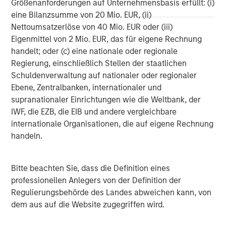
Größenanforderungen auf Unternehmensbasis erfüllt: (i)
or any other relevant jurisdiction.
eine Bilanzsumme von 20 Mio. EUR, (ii)
Nettoumsatzerlöse von 40 Mio. EUR oder (iii)
To the extent any announcements in this document
Eigenmittel von 2 Mio. EUR, das für eigene Rechnung
contain forward-looking statements, such statements do
handelt; oder (c) eine nationale oder regionale
not represent facts and are characterized by the words
Regierung, einschließlich Stellen der staatlichen
“will”, “expect”, “believe”, “estimate”, “intend”, “aim”,
Schuldenverwaltung auf nationaler oder regionaler
“assume” or similar expressions. Such statements
Ebene, Zentralbanken, internationaler und
express the intentions, opinions or current expectations
supranationaler Einrichtungen wie die Weltbank, der
and assumptions of the Bidder and the persons acting
IWF, die EZB, die EIB und andere vergleichbare
together with the Bidder. Such forward-looking
internationale Organisationen, die auf eigene Rechnung
statements are based on current plans, estimates and
handeln.
forecasts, which the Bidder and the persons acting
together with the Bidder have made to the best of their
knowledge, but which they do not claim to be correct in
Bitte beachten Sie, dass die Definition eines
the future. Forward-looking statements are subject to
professionellen Anlegers von der Definition der
risks and uncertainties that are difficult to predict and
Regulierungsbehörde des Landes abweichen kann, von
usually cannot be influenced by the Bidder or the
dem aus auf die Website zugegriffen wird.
persons acting together with the Bidder. These
expectations and forward-looking statements can turn