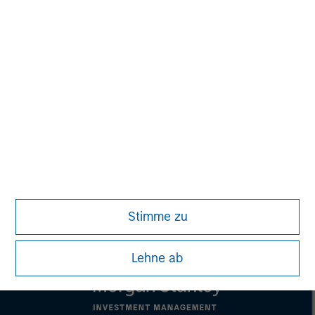
out to be incorrect and the actual events or
consequences may differ materially from those
contained in or expressed by such forward-looking
statements. The Bidder and the persons acting together
with the Bidder do not assume an obligation to update the
forward-looking statements with respect to the actual
development or incidents, basic conditions, assumptions
or other factors.
Stimme zu
Lehne ab