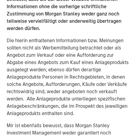
also available on the internet at
http://www.faser-
Informationen ohne die vorherige schriftliche
angebot.de
.
Zustimmung von Morgan Stanley weder ganz noch
teilweise vervielfältigt oder anderweitig übertragen
Frankfurt am Main, February 1, 2021
werden dürfen.
Kublai GmbH
Die hierin enthaltenen Informationen bzw. Meinungen
Important note:
sollten nicht als Werbemitteilung betrachtet oder als
Angebot zum Verkauf oder eine Aufforderung zur
This announcement is for information purposes only and
Abgabe eines Angebots zum Kauf eines Anlageprodukts
neither constitutes an invitation to sell, nor an offer to
ausgelegt werden; ebenso dürfen derartige
purchase, securities of Tele Columbus AG, Berlin
Anlageprodukte Personen in Rechtsgebieten, in denen
(subsequently the “Company”) but constitutes a legally
solche Angebote, Aufforderungen, Käufe oder Verkäufe
required announcement according to the German
rechtswidrig sind, weder angeboten noch verkauft
Securities Acquisition and Takeover Act
werden. Alle Anlageprodukte unterliegen spezifischen
(Wertpapiererwerbs- und Übernahmegesetz – “WpÜG”) in
Anlagebeschränkungen, die im Prospekt des jeweiligen
the context of a voluntary public takeover offer (the
Anlageprodukts enthalten sind.
“Offer”). The final terms and further provisions regarding
the Offer are disclosed in the offer document that has
Mir ist ebenfalls bewusst, dass Morgan Stanley
been approved for publication by the German Federal
Investment Management weder garantiert noch