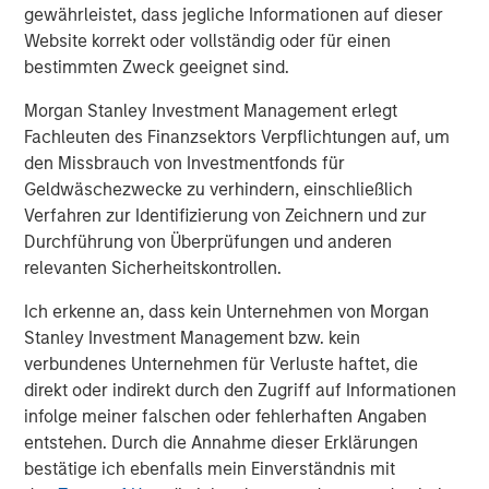
Financial Supervisory Authority (Bundesanstalt für
gewährleistet, dass jegliche Informationen auf dieser
Finanzdienstleistungsgsaufsicht). Investors and holders
Website korrekt oder vollständig oder für einen
of securities of the Company are strongly recommended
bestimmten Zweck geeignet sind.
to read the offer document and all announcements in
Morgan Stanley Investment Management erlegt
connection with the Offer as they contain or will contain
Fachleuten des Finanzsektors Verpflichtungen auf, um
important information.
den Missbrauch von Investmentfonds für
The Offer will be made exclusively under the laws of the
Geldwäschezwecke zu verhindern, einschließlich
Federal Republic of Germany, especially under the WpÜG
Verfahren zur Identifizierung von Zeichnern und zur
and certain provisions of the securities laws of the United
Durchführung von Überprüfungen und anderen
States of America applicable to cross-border tender
relevanten Sicherheitskontrollen.
offers. The Offer will not be executed according to the
Ich erkenne an, dass kein Unternehmen von Morgan
provisions of jurisdictions other than those of the Federal
Stanley Investment Management bzw. kein
Republic of Germany or the United States of America (to
verbundenes Unternehmen für Verluste haftet, die
the extent applicable). Thus, no other announcements,
direkt oder indirekt durch den Zugriff auf Informationen
registrations, admissions or approvals of the Offer
infolge meiner falschen oder fehlerhaften Angaben
outside of the Federal Republic of Germany have been
entstehen. Durch die Annahme dieser Erklärungen
filed, arranged for or granted. Investors in, and holders of,
bestätige ich ebenfalls mein Einverständnis mit
securities in the Company cannot rely on having recourse