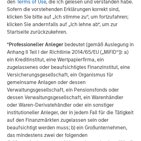
den
Terms of Use
, die ich gelesen und verstanden habe.
to provisions for the protection of investors in any
Sofern die vorstehenden Erklärungen korrekt sind,
jurisdiction other than the provisions of the Federal
klicken Sie bitte auf „Ich stimme zu“, um fortzufahren;
Republic of Germany.
klicken Sie andernfalls auf „Ich lehne ab“, um zur
Subject to the exceptions described in the offer
Startseite zurückzukehren.
document as well as any exemptions that maybe granted
*
Professioneller Anleger
bedeutet (gemäß Auslegung in
by the relevant regulators, a public tender offer will not
Anhang II Teil I der Richtlinie 2014/65/EU („MiFID“)): a)
be made, neither directlynor indirectly, in jurisdictions
ein Kreditinstitut, eine Wertpapierfirma, ein
where to do so would constitute a violation of the laws of
zugelassenes oder beaufsichtigtes Finanzinstitut, eine
such jurisdiction.
Versicherungsgesellschaft, ein Organismus für
Kublai GmbH, Frankfurt am Main (subsequently the
gemeinsame Anlagen oder dessen
“Bidder”) reserves the right, to the extent legally
Verwaltungsgesellschaft, ein Pensionsfonds oder
permitted, to directly or indirectly acquire further shares
dessen Verwaltungsgesellschaft, ein Warenhändler
outside the Offer on or off the stock exchange. If such
oder Waren-Derivatehändler oder ein sonstiger
further acquisitions take place, information about such
institutioneller Anleger, der in jedem Fall für die Tätigkeit
acquisitions, stating the number of shares acquired or to
auf den Finanzmärkten zugelassen sein oder
be acquired and the consideration paid or agreed on, will
beaufsichtigt werden muss; b) ein Großunternehmen,
be published without undue delay, if and to the extent
das mindestens zwei der folgenden
required by the laws of the Federal Republic of Germany