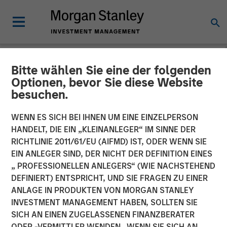
Bitte wählen Sie eine der folgenden
NEWSROOM
Optionen, bevor Sie diese Website
besuchen.
Press Release to the
Announcement pursuant to
WENN ES SICH BEI IHNEN UM EINE EINZELPERSON
HANDELT, DIE EIN „KLEINANLEGER“ IM SINNE DER
Section 14 para. 3 sentence
RICHTLINIE 2011/61/EU (AIFMD) IST, ODER WENN SIE
EIN ANLEGER SIND, DER NICHT DER DEFINITION EINES
1 no. 2 of the German
„ PROFESSIONELLEN ANLEGERS“ (WIE NACHSTEHEND
Securities Acquisition and
DEFINIERT) ENTSPRICHT, UND SIE FRAGEN ZU EINER
ANLAGE IN PRODUKTEN VON MORGAN STANLEY
Takeover Act
INVESTMENT MANAGEMENT HABEN, SOLLTEN SIE
(Wertpapiererwerbs- und
SICH AN EINEN ZUGELASSENEN FINANZBERATER
ODER -VERMITTLER WENDEN. WENN SIE SICH AN