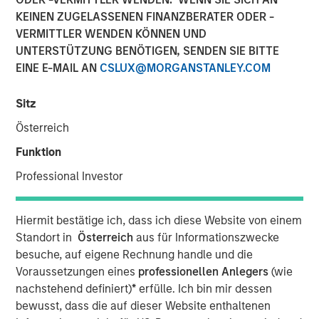
Übernahmegesetz – WpÜG)
KEINEN ZUGELASSENEN FINANZBERATER ODER -
VERMITTLER WENDEN KÖNNEN UND
UNTERSTÜTZUNG BENÖTIGEN, SENDEN SIE BITTE
01 FEBRUAR 2021
EINE E-MAIL AN
CSLUX@MORGANSTANLEY.COM
Sitz
Österreich
Funktion
Kublai GmbH Frankfurt am Main Germany
Professional Investor
Press Release to the Announcement pursuant to Section
14 para. 3 sentence 1 no. 2 of the German Securities
Acquisition and Takeover Act (Wertpapiererwerbs- und
Hiermit bestätige ich, dass ich diese Website von einem
Übernahmegesetz – WpÜG)
Standort in
Österreich
aus für Informationszwecke
besuche, auf eigene Rechnung handle und die
NOT FOR RELEASE, PUBLICATION OR DISTRIBUTION (IN
Voraussetzungen eines
professionellen Anlegers
(wie
WHOLE OR IN PART) IN, INTO OR FROM ANY
nachstehend definiert)
*
erfülle. Ich bin mir dessen
JURISDICTION WHERE SUCH RELEASE, PUBLICATION
bewusst, dass die auf dieser Website enthaltenen
OR DISTRIBUTION WOULD CONSTITUTE A VIOLATION