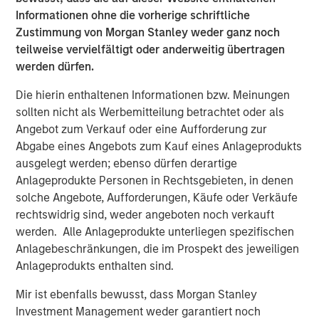
systems to attempt to sort, analyze, correlate and identify
Informationen ohne die vorherige schriftliche
a root cause. This can take hours, days, weeks or can
Zustimmung von Morgan Stanley weder ganz noch
even go undetected, impacting enterprises negatively in
teilweise vervielfältigt oder anderweitig übertragen
many ways: losing revenue, harming brand reputation
werden dürfen.
and pulling developers away from innovating.
Die hierin enthaltenen Informationen bzw. Meinungen
“We see in our research that observability, particularly
sollten nicht als Werbemitteilung betrachtet oder als
incident resolution, is still in its early stages and remains
Angebot zum Verkauf oder eine Aufforderung zur
a significant pain point for enterprises of all sizes. In fact,
Abgabe eines Angebots zum Kauf eines Anlageprodukts
we see that 36% of respondents indicate they are
ausgelegt werden; ebenso dürfen derartige
planning to implement in the next 12-24 months,” said
Anlageprodukte Personen in Rechtsgebieten, in denen
Paul Nashawaty, principal analyst at Enterprise Strategy
solche Angebote, Aufforderungen, Käufe oder Verkäufe
Group. “Flip AI brings a refreshing and novel approach
rechtswidrig sind, weder angeboten noch verkauft
that is poised to transform observability and generative
werden. Alle Anlageprodukte unterliegen spezifischen
AI, as a whole.”
Anlagebeschränkungen, die im Prospekt des jeweiligen
Anlageprodukts enthalten sind.
Flip automates incident resolution processes, reducing
the effort to minutes for enterprise development teams.
Mir ist ebenfalls bewusst, dass Morgan Stanley
Flip’s core tenet is the notion of serving as an intelligence
Investment Management weder garantiert noch