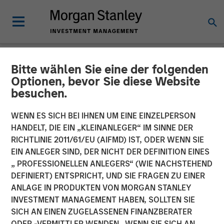
Bitte wählen Sie eine der folgenden
NEWSROOM
Optionen, bevor Sie diese Website
besuchen.
Flip AI Launches to Bring
the ‘Holy Grail of
WENN ES SICH BEI IHNEN UM EINE EINZELPERSON
HANDELT, DIE EIN „KLEINANLEGER“ IM SINNE DER
Observability’ to All
RICHTLINIE 2011/61/EU (AIFMD) IST, ODER WENN SIE
EIN ANLEGER SIND, DER NICHT DER DEFINITION EINES
Enterprises With $6.5
„ PROFESSIONELLEN ANLEGERS“ (WIE NACHSTEHEND
Million in Seed Funding Led
DEFINIERT) ENTSPRICHT, UND SIE FRAGEN ZU EINER
ANLAGE IN PRODUKTEN VON MORGAN STANLEY
by Factory
INVESTMENT MANAGEMENT HABEN, SOLLTEN SIE
SICH AN EINEN ZUGELASSENEN FINANZBERATER
ODER -VERMITTLER WENDEN. WENN SIE SICH AN