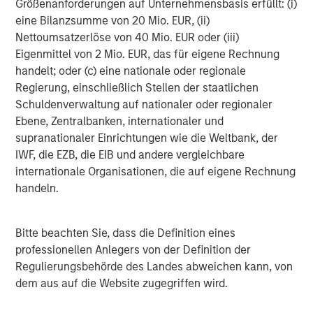
learning-enabled autonomous car technology,
Größenanforderungen auf Unternehmensbasis erfüllt: (i)
DeepRacer. He was also the co-founder and CTO of
eine Bilanzsumme von 20 Mio. EUR, (ii)
Neon Labs where he built its CV and Neuroscience-
Nettoumsatzerlöse von 40 Mio. EUR oder (iii)
based ML service and holds more than 30 patents in
Eigenmittel von 2 Mio. EUR, das für eigene Rechnung
the ML and NLP space
handelt; oder (c) eine nationale oder regionale
Regierung, einschließlich Stellen der staatlichen
Deap Ubhi, CPO, led the launch of AWS’ Activate, co-
Schuldenverwaltung auf nationaler oder regionaler
founded the Defense Digital Service and was the
Ebene, Zentralbanken, internationaler und
co-founder and CEO of Burrp! which he grew to be
supranationaler Einrichtungen wie die Weltbank, der
the largest consumer facing application in India
IWF, die EZB, die EIB und andere vergleichbare
internationale Organisationen, die auf eigene Rechnung
handeln.
Flip AI Raises Funding from Factory, Morgan Stanley
Next Level Fund and GTM Capital
Bitte beachten Sie, dass die Definition eines
Today Flip AI also announced $6.5 million in seed funding
professionellen Anlegers von der Definition der
led by Factory. Morgan Stanley Next Level Fund and GTM
Regulierungsbehörde des Landes abweichen kann, von
Capital also participated. The company plans to use the
dem aus auf die Website zugegriffen wird.
money to continue to advance its product roadmap and
LLM and to expand its team and operations.