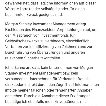
layer across all observability and infrastructure data
gewährleistet, dass jegliche Informationen auf dieser
sources and rationalizing through any modality of data,
Website korrekt oder vollständig oder für einen
no matter where and how it is stored. Flip sits on top of
bestimmten Zweck geeignet sind.
traditional observability solutions like Datadog, Splunk
and New Relic; open source solutions like Prometheus,
Morgan Stanley Investment Management erlegt
OpenSearch and Elastic; and object stores like Amazon
Fachleuten des Finanzsektors Verpflichtungen auf, um
S3, Azure Blob Storage and GCP Cloud Storage. Flip’s LLM
den Missbrauch von Investmentfonds für
can work on structured and unstructured data; operates
Geldwäschezwecke zu verhindern, einschließlich
on-premises, multi-cloud and hybrid; requires little to no
Verfahren zur Identifizierung von Zeichnern und zur
training; ensures that an enterprise’s data stays private;
Durchführung von Überprüfungen und anderen
and has a minimal compute footprint.
relevanten Sicherheitskontrollen.
"Software vendors of all types use generative AI to guide
Ich erkenne an, dass kein Unternehmen von Morgan
users and enrich products,” said Kevin Petrie, vice
Stanley Investment Management bzw. kein
president of research at Eckerson Group. “Flip AI takes
verbundenes Unternehmen für Verluste haftet, die
things a step further by using a language model to derive
direkt oder indirekt durch den Zugriff auf Informationen
insights from multiple observability tools and explain their
infolge meiner falschen oder fehlerhaften Angaben
implications to users. This approach can simplify the
entstehen. Durch die Annahme dieser Erklärungen
work of ITOps engineers and speed their time to issue
bestätige ich ebenfalls mein Einverständnis mit