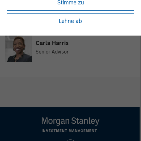
Stimme zu
David Cook
Executive Director
Lehne ab
Carla Harris
Senior Advisor