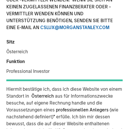
08 NOVEMBER 2023
KEINEN ZUGELASSENEN FINANZBERATER ODER -
VERMITTLER WENDEN KÖNNEN UND
UNTERSTÜTZUNG BENÖTIGEN, SENDEN SIE BITTE
EINE E-MAIL AN
CSLUX@MORGANSTANLEY.COM
SAN FRANCISCO – November 8, 2023
Sitz
Flip AI’s Observability Intelligence Platform is Data and
Österreich
Platform Agnostic, Understands All Observability
Funktion
Modalities - Including Metrics, Events, Logs and Traces -
Professional Investor
and Generates Predictive and Incident Root Cause
Analyses in Seconds
Hiermit bestätige ich, dass ich diese Website von einem
Today
Flip AI
launched with its observability intelligence
Standort in
Österreich
aus für Informationszwecke
platform, Flip, powered by a large language model (LLM)
besuche, auf eigene Rechnung handle und die
that predicts incidents and generates root cause
Voraussetzungen eines
professionellen Anlegers
(wie
analyses in seconds. Flip is trusted by well-known global
nachstehend definiert)
*
erfülle. Ich bin mir dessen
enterprises, including a top media and entertainment
bewusst, dass die auf dieser Website enthaltenen
company and some of the largest financial institutions in