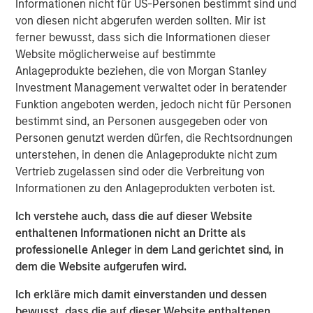
Informationen nicht für US-Personen bestimmt sind und
the world.
von diesen nicht abgerufen werden sollten. Mir ist
ferner bewusst, dass sich die Informationen dieser
“When enterprise software doesn't perform as intended,
Website möglicherweise auf bestimmte
it directly impacts customer experience and revenue.
Anlageprodukte beziehen, die von Morgan Stanley
Current observability tools present an overwhelming
Investment Management verwaltet oder in beratender
amount of data on application performance. Developers
Funktion angeboten werden, jedoch nicht für Personen
and operators spend hours, sometimes days, poring
bestimmt sind, an Personen ausgegeben oder von
through data and debugging incidents,” said Corey
Personen genutzt werden dürfen, die Rechtsordnungen
Harrison, co-founder and CEO of Flip AI. “Our LLM does
unterstehen, in denen die Anlageprodukte nicht zum
this heavy lifting in seconds and immediately reduces
Vertrieb zugelassen sind oder die Verbreitung von
mean time to detect and remediate critical incidents.
Informationen zu den Anlageprodukten verboten ist.
Enterprises are calling Flip the ‘holy grail’ of
observability.”
Ich verstehe auch, dass die auf dieser Website
enthaltenen Informationen nicht an Dritte als
Most enterprises use multiple observability systems and
professionelle Anleger in dem Land gerichtet sind, in
spend millions on every year but incident volume
dem die Website aufgerufen wird.
continues to increase and the cost of downtime has
grown to more than $9,000/minute. Today when an
Ich erkläre mich damit einverstanden und dessen
incident occurs, developers access many different
bewusst, dass die auf dieser Website enthaltenen