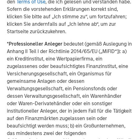
resolution."
den
Terms of Use
, die ich gelesen und verstanden habe.
Sofern die vorstehenden Erklärungen korrekt sind,
Flip AI’s Founding Story
klicken Sie bitte auf „Ich stimme zu“, um fortzufahren;
klicken Sie andernfalls auf „Ich lehne ab“, um zur
Flip AI was founded by tech leaders who experienced the
Startseite zurückzukehren.
challenges of running large-scale systems and
troubleshooting incidents in real-time:
*
Professioneller Anleger
bedeutet (gemäß Auslegung in
Anhang II Teil I der Richtlinie 2014/65/EU („MiFID“)): a)
Corey Harrison, CEO, was SVP of Operations and
ein Kreditinstitut, eine Wertpapierfirma, ein
Chief of Staff to the NFL Commissioner, led
zugelassenes oder beaufsichtigtes Finanzinstitut, eine
Innovation and Technology at KKR and was a White
Versicherungsgesellschaft, ein Organismus für
House Fellow and Special Assistant at the Pentagon
gemeinsame Anlagen oder dessen
where he co-founded the Defense Digital Service
Verwaltungsgesellschaft, ein Pensionsfonds oder
and received one of the highest service medals
dessen Verwaltungsgesellschaft, ein Warenhändler
awarded to civilians
oder Waren-Derivatehändler oder ein sonstiger
Sunil Mallya, CTO, was the head of AWS’ NLP
institutioneller Anleger, der in jedem Fall für die Tätigkeit
service Comprehend, one of the largest NLP
auf den Finanzmärkten zugelassen sein oder
services in the world, helped build AWS’ LLM
beaufsichtigt werden muss; b) ein Großunternehmen,
product Bedrock and created AWS’s reinforcement
das mindestens zwei der folgenden