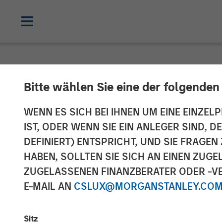
NEWSROOM
Bitte wählen Sie eine der folgenden
Cohesion Annou
WENN ES SICH BEI IHNEN UM EINE EINZELP
IST, ODER WENN SIE EIN ANLEGER SIND, 
Financing to 
DEFINIERT) ENTSPRICHT, UND SIE FRAG
HABEN, SOLLTEN SIE SICH AN EINEN ZUG
Estate Transfo
ZUGELASSENEN FINANZBERATER ODER -VE
Buildings Amid
E-MAIL AN
CSLUX@MORGANSTANLEY.CO
Sitz