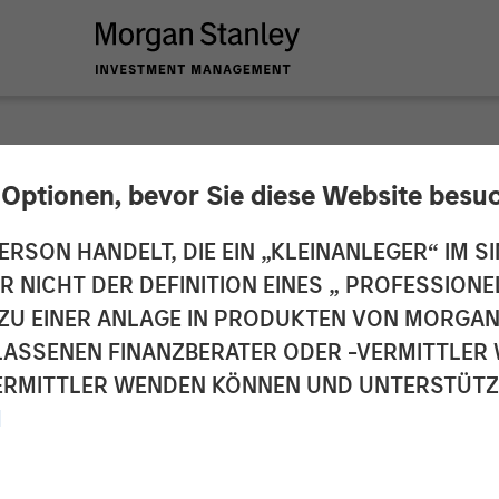
 Optionen, bevor Sie diese Website besu
nces $15 Million Se
ERSON HANDELT, DIE EIN „KLEINANLEGER“ IM SI
DER NICHT DER DEFINITION EINES „ PROFESSIO
Advance the Commerc
EN ZU EINER ANLAGE IN PRODUKTEN VON MORG
ELASSENEN FINANZBERATER ODER -VERMITTLER 
rmation to Data-Dri
RMITTLER WENDEN KÖNNEN UND UNTERSTÜTZUN
 a New Era of Hybr
M