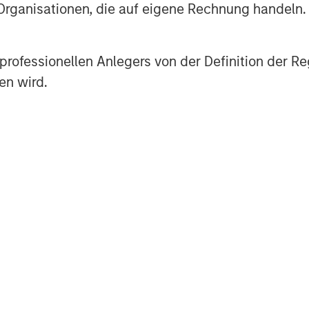
Investing in technology that ensures
 Organisationen, die auf eigene Rechnung handeln.
ntributor to our world is central to
es professionellen Anlegers von der Definition de
of commercial office space under its
en wird.
to transform commercial real
improve the tenant experience,
evenue. Its patented platform
 impact building operations – the
environmental elements – into a
d data platform that simulates
s for the rapidly evolving industry.
lutions Cohesion is creating,” said
 HPA member and former Global
nnecting the things that matter –