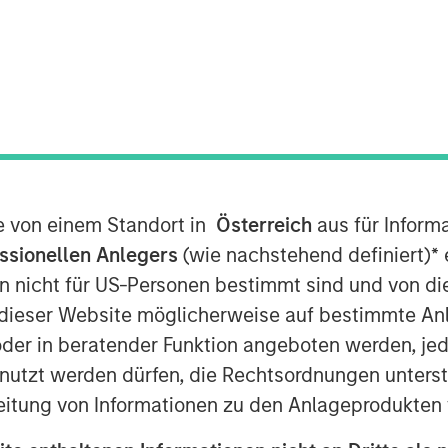
rowth is driven by rising costs and
o hybrid workforces
te von einem Standort in
Österreich
aus für Inform
ommercial real estate owners including
ssionellen Anlegers
(wie nachstehend definiert)
*
e
alth and greater emphasis to reduce
n nicht für US-Personen bestimmt sind und von die
buildings
n dieser Website möglicherweise auf bestimmte A
7:00 AM EST
er in beratender Funktion angeboten werden, jedo
tzt werden dürfen, die Rechtsordnungen unterste
and digital twin SaaS technology,
eitung von Informationen zu den Anlageprodukten 
ancing round co-led by Morgan