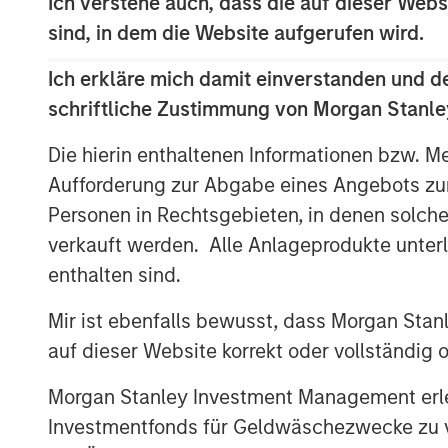
Stanley Next Level Fund and Hyde Pa
Ich verstehe auch, dass die auf dieser Webs
Friday.
sind, in dem die Website aufgerufen wird.
The company added several marquee
Ich erkläre mich damit einverstanden und d
list of investors following a $5 mill
schriftliche Zustimmung von Morgan Stanley
investors, Three Bridges Private Capi
Die hierin enthaltenen Informationen bzw. M
round investors Singapore-based Fras
Aufforderung zur Abgabe eines Angebots zu
Griffin, Citadel Founder and CEO, Mi
Personen in Rechtsgebieten, in denen solch
Raj Gupta of ESD.
verkauft werden. Alle Anlageprodukte unter
“We were pleased to co-lead Cohesion
enthalten sind.
inaugural investment,” said Alice Vil
Mir ist ebenfalls bewusst, dass Morgan Sta
Stanley Next Level Fund. “With the su
auf dieser Website korrekt oder vollständig
Microsoft, Hearst and Walmart, we aim
technology platform to disrupt commer
Morgan Stanley Investment Management erle
Investmentfonds für Geldwäschezwecke zu ver
The company will use the funds for 