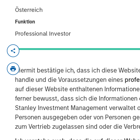
17 NOVEMBER 2021
Österreich
Funktion
Professional Investor
Cohesion’s smart building platform g
uncertain demand caused by shift t
Hiermit bestätige ich, dass ich diese Websi
Platform addresses key trends for c
handle und die Voraussetzungen eines
profe
an accelerated focus on building he
auf dieser Website enthaltenen Informatione
the carbon footprint of commercial 
ferner bewusst, dass sich die Informatione
CHICAGO, IL – November 17, 2020 0
Stanley Investment Management verwaltet od
Personen ausgegeben oder von Personen genu
Cohesion, a leader in smart building 
zum Vertrieb zugelassen sind oder die Verbr
raised $15 million in its Series A fin