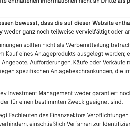
rk Angels (HPA), which closed
ite enthaltenen Informationen nicht an Dritte als 
 names to an already noteworthy
essen bewusst, dass die auf dieser Website entha
ion seed round last summer. New
 weder ganz noch teilweise vervielfältigt oder 
tal and Wintrust Ventures, join seed
einungen sollten nicht als Werbemitteilung betrac
ers Property Group, ESD, Ken
m Kauf eines Anlageprodukts ausgelegt werden; e
chael Sacks of GCM Grosvenor, and
e Angebote, Aufforderungen, Käufe oder Verkäufe 
liegen spezifischen Anlagebeschränkungen, die i
’s Series A with Next Level Fund’s
ma, Co-Portfolio Manager, Morgan
nley Investment Management weder garantiert noch
pport of our corporate partners,
 oder für einen bestimmten Zweck geeignet sind.
 to accelerate Cohesion’s API-first
cial real estate operations.”
gt Fachleuten des Finanzsektors Verpflichtungen
hindern, einschließlich Verfahren zur Identifizi
product and market expansion