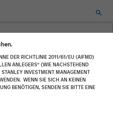
chen.
ries A
NNE DER RICHTLINIE 2011/61/EU (AIFMD)
NELLEN ANLEGERS“ (WIE NACHSTEHEND
ial Real
AN STANLEY INVESTMENT MANAGEMENT
WENDEN. WENN SIE SICH AN KEINEN
ven, Smart
G BENÖTIGEN, SENDEN SIE BITTE EINE
id Work