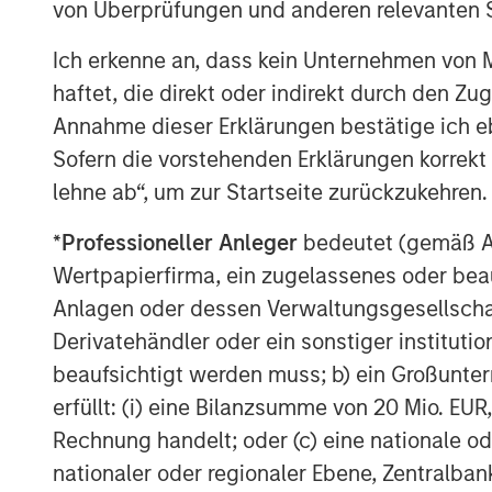
von Überprüfungen und anderen relevanten S
including its digital twin technology 
and health. Cohesion continues to cre
Ich erkenne an, dass kein Unternehmen von
repositories of commercial real estate
haftet, die direkt oder indirekt durch den Z
industry operations benchmarks. Bring
Annahme dieser Erklärungen bestätige ich e
artificial intelligence and predictive
Sofern die vorstehenden Erklärungen korrekt s
industry transformation to autonomous 
lehne ab“, um zur Startseite zurückzukehren.
focus on strategic channel growth, p
*
Professioneller Anleger
bedeutet (gemäß Ausl
Stanley, Transwestern, The John Buc
Wertpapierfirma, ein zugelassenes oder beau
Investment & Development.
Anlagen oder dessen Verwaltungsgesellschaf
“Bringing the power and promise of 
Derivatehändler oder ein sonstiger institutio
commercial real estate is more critica
beaufsichtigt werden muss; b) ein Großunt
Shivakumar, Co-Founder and CEO at Co
erfüllt: (i) eine Bilanzsumme von 20 Mio. EUR
emerging space, we have the technolo
Rechnung handelt; oder (c) eine nationale od
disparate systems and use big data t
nationaler oder regionaler Ebene, Zentralban