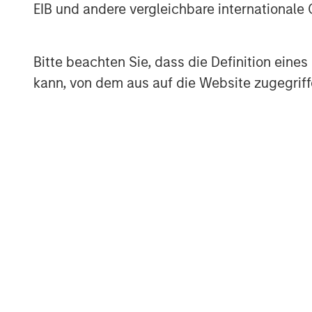
healthier, engaging and sustainable. 
EIB und andere vergleichbare internationale
commercial real estate is a positive co
our company ethos.”
Bitte beachten Sie, dass die Definition ein
With tens of millions of square feet 
kann, von dem aus auf die Website zugegriff
management, Cohesion is continuing 
estate with smart technologies that 
streamline operations and optimize r
combines the three main factors that
human aspect, building systems and 
single, multi-function management an
building operations to predict outcome
“We believe there is a need for the so
Cohesion Board Member Steve Koch,
Chair of M&A at Credit Suisse. “By co