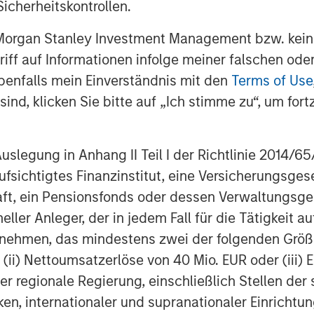
icherheitskontrollen.
for optimizing building environment
ate one of the world’s largest
 Morgan Stanley Investment Management bzw. kein
 data, which it uses to establish
ugriff auf Informationen infolge meiner falschen od
ing this data to life through
benfalls mein Einverständnis mit den
Terms of Use
 modeling, the company will lead the
ind, klicken Sie bitte auf „Ich stimme zu“, um fortz
buildings. It will also continue to
artnering with firms such as Morgan
egung in Anhang II Teil I der Richtlinie 2014/65/EU
k Company, and Riverside
fsichtigtes Finanzinstitut, eine Versicherungsge
t, ein Pensionsfonds oder dessen Verwaltungsges
autonomous technology to
neller Anleger, der in jedem Fall für die Tätigkeit
l today than ever before,” said Thru
ernehmen, das mindestens zwei der folgenden Gr
hesion. “As a leader in this
, (ii) Nettoumsatzerlöse von 40 Mio. EUR oder (iii) 
gical capability to connect
er regionale Regierung, einschließlich Stellen de
o make buildings more transparent,
ken, internationaler und supranationaler Einrichtun