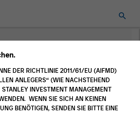
nt
Änderung des
chen.
Fondsvehikels
NNE DER RICHTLINIE 2011/61/EU (AIFMD)
NELLEN ANLEGERS“ (WIE NACHSTEHEND
AN STANLEY INVESTMENT MANAGEMENT
WENDEN. WENN SIE SICH AN KEINEN
G BENÖTIGEN, SENDEN SIE BITTE EINE
eilsklasse