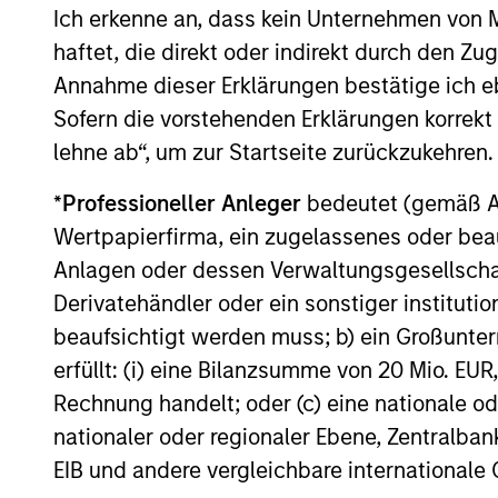
Ich erkenne an, dass kein Unternehmen von
Der Wert der Anlagen und der mit ihnen erzielten Erträge k
voller Höhe zurückerhalten.
haftet, die direkt oder indirekt durch den Z
Annahme dieser Erklärungen bestätige ich e
Die Performance versteht sich nach Abzug der Gebühren. 
(sofern angeboten) kann abweichen. Setzen Sie sich bitte
Sofern die vorstehenden Erklärungen korrekt s
Anlageentscheidung treffen.
lehne ab“, um zur Startseite zurückzukehren.
Der Einsatz von Fremdkapital erhöht die Risiken, so dass
auch im positiven Sinne, im Wert dieser Anlage und damit
*
Professioneller Anleger
bedeutet (gemäß Ausl
Die auf dieser Webseite verfügbaren Unterlagen beziehen 
Wertpapierfirma, ein zugelassenes oder beau
Teilfonds in allen Ländern verfügbar sind und Teilfonds ni
jeweils geltenden Gesetzen oder Vorschriften zuwiderlau
Anlagen oder dessen Verwaltungsgesellschaf
Derivatehändler oder ein sonstiger institutio
Je höher die Kategorie (1-7), desto höher ist der mögliche 
eine risikofreie Anlage handelt. Bitte beachten Sie die Ba
beaufsichtigt werden muss; b) ein Großunt
Anlageklassen enthalten.
erfüllt: (i) eine Bilanzsumme von 20 Mio. EUR
1
Das
Morningstar Rating™
(Sterne-Rating) für Fonds wird
Rechnung handelt; oder (c) eine nationale od
Renten- und Lebensversicherung), börsennotierte Fonds, g
nationaler oder regionaler Ebene, Zentralban
offene Investmentfonds werden zu Vergleichszwecken zu 
eine Kennzahl, die die Schwankungen der monatlichen Übe
EIB und andere vergleichbare internationale
Performanceschwankungen und eine beständige Wertentwick