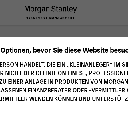
nley Investme
 Optionen, bevor Sie diese Website besu
ERSON HANDELT, DIE EIN „KLEINANLEGER“ IM SI
DER NICHT DER DEFINITION EINES „ PROFESSIO
EN ZU EINER ANLAGE IN PRODUKTEN VON MORG
ELASSENEN FINANZBERATER ODER -VERMITTLER 
RMITTLER WENDEN KÖNNEN UND UNTERSTÜTZUN
M
Investmentteams
Ant
1