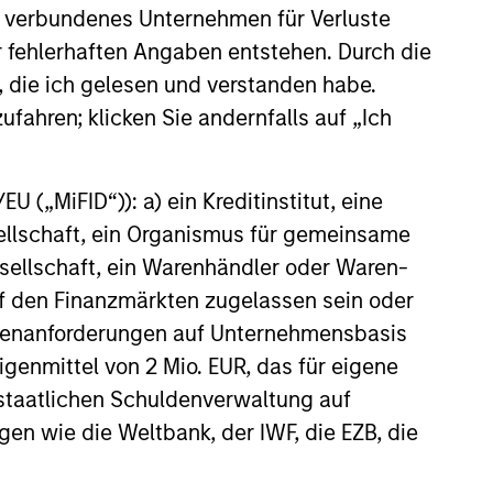
 verbundenes Unternehmen für Verluste
s Anleger das ursprünglich investierte Kapital nicht in
er fehlerhaften Angaben entstehen. Durch die
, die ich gelesen und verstanden habe.
annualisiert. Die Performance von anderen Anteilsklassen
 und Gebühren des Fonds auseinander, bevor Sie eine
ufahren; klicken Sie andernfalls auf „Ich
nverhältnismäßig großen Bewegung, sowohl im negativen als
 („MiFID“)): a) ein Kreditinstitut, eine
agement Funds-Reihe. Bitte beachten Sie, dass nicht alle
sellschaft, ein Organismus für gemeinsame
nen die Weitergabe bzw. Verfügbarkeit des Materials den
ellschaft, ein Warenhändler oder Waren-
 auf den Finanzmärkten zugelassen sein oder
g zu verlieren. Kategorie 1 bedeutet nicht, dass es sich um
sikoeinstufungen und -hinweise für die einzelnen
ößenanforderungen auf Unternehmensbasis
Eigenmittel von 2 Mio. EUR, das für eigene
ble-Annuity- und Variable-Life-Unterkonten (variable
r staatlichen Schuldenverwaltung auf
ndestens drei Jahren existieren. Börsennotierte Fonds und
gen wie die Weltbank, der IWF, die EZB, die
 Morningstar Risk-Adjusted Return (MRAR) berechnet,
bei wird besonderes Gewicht auf die negativen
erhalten 5 Sterne, die nächsten 22,5% 4 Sterne, die