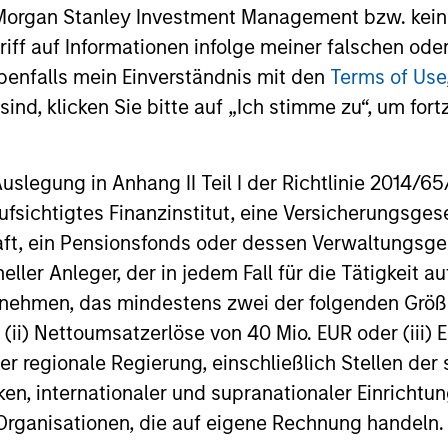
 Morgan Stanley Investment Management bzw. kein
önnen sowohl steigen als auch fallen. Es ist daher möglich, das
ugriff auf Informationen infolge meiner falschen od
benfalls mein Einverständnis mit den
Terms of Use
Die Angaben zur Performance des laufenden Jahres sind nicht 
 gründlich mit den Anlagezielen und -risiken sowie den Kosten
ind, klicken Sie bitte auf „Ich stimme zu“, um fortz
 eine relativ kleine Bewegung im Wert einer Anlage zu einer u
 auch im Wert des Fonds führen kann.
egung in Anhang II Teil I der Richtlinie 2014/65/EU
sich auf mehrere Teilfonds der Morgan Stanley Investment Man
fsichtigtes Finanzinstitut, eine Versicherungsge
cht für Personen mit Wohnsitz in Ländern verfügbar sind, in de
fen würde.
t, ein Pensionsfonds oder dessen Verwaltungsges
neller Anleger, der in jedem Fall für die Tätigkeit
Ertrag, aber auch das Risiko, den ursprünglich angelegten Betra
sisInformationsBlatt („BIB“) des Fonds unter Ressourcen, die Ri
ernehmen, das mindestens zwei der folgenden Gr
, (ii) Nettoumsatzerlöse von 40 Mio. EUR oder (iii) 
 für Vermögensverwaltungsprodukte (wie Investmentfonds, Varia
er regionale Regierung, einschließlich Stellen de
eschlossene Fonds und separate Konten) berechnet, die seit mi
ken, internationaler und supranationaler Einrichtun
einer Kategorie zusammengefasst. Das Rating wird anhand der
rschussrendite eines verwalteten Produkts berücksichtigt. Da
 Organisationen, die auf eigene Rechnung handeln.
lung gelegt. Die besten 10% der Produkte in jeder Kategorie 