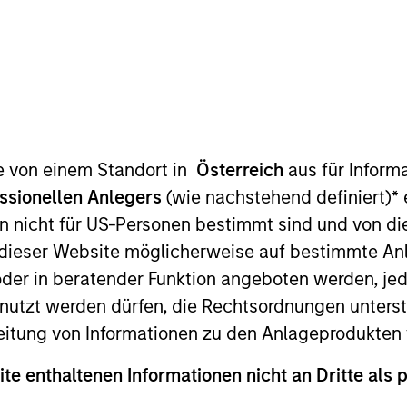
te von einem Standort in
Österreich
aus für Inform
ssionellen Anlegers
(wie nachstehend definiert)
*
e
sslicher Indikator für die künftige Wertentwicklung. Die Ren
Nettoinventarwerte (NIW) berechnet. Alle Performance- und
n nicht für US-Personen bestimmt sind und von die
n dieser Website möglicherweise auf bestimmte A
ie Renditen des Kalenderjahres zu erhalten.
er in beratender Funktion angeboten werden, jedo
tzt werden dürfen, die Rechtsordnungen unterste
eitung von Informationen zu den Anlageprodukten 
ite enthaltenen Informationen nicht an Dritte als 