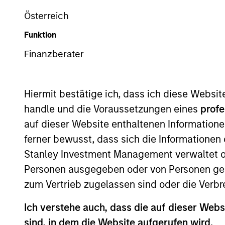
Österreich
Z
Funktion
Finanzberater
Dieses Dokument ist ein Marketingdokument.
Hiermit bestätige ich, dass ich diese Websi
handle und die Voraussetzungen eines
profe
Die Wertentwicklung in der Vergangenheit ist kein verlä
sinken. Alle Performanceangaben werden auf Basis der 
auf dieser Website enthaltenen Informatione
Management.
ferner bewusst, dass sich die Informatione
Klicken Sie auf den Fondsnamen, um Informationen über d
Stanley Investment Management verwaltet od
Personen ausgegeben oder von Personen genu
zum Vertrieb zugelassen sind oder die Verbr
Ich verstehe auch, dass die auf dieser Webs
*Basiswährung des Fonds
sind, in dem die Website aufgerufen wird.