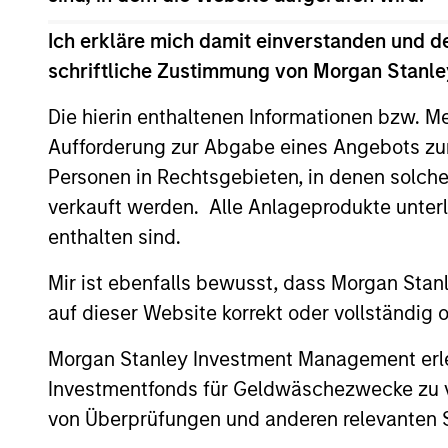
Dieses Material enthält Informationen über die Teilfond
Ich erkläre mich damit einverstanden und d
Variable). (die „Gesellschaft“), die im Großherzogtum 
geänderten Fassung registriert ist. Die Gesellschaft is
schriftliche Zustimmung von Morgan Stanley
Anträge auf Anteile an den Teilfonds sollten erst gestel
Die hierin enthaltenen Informationen bzw. M
Document („KIID“), der Jahres- und Halbjahresbericht („
https://www.morganstanley.com/im/msinvf/index.html
v
Aufforderung zur Abgabe eines Angebots zu
Centre, 6B route de Trèves, L-2633 Senningerberg, R.C.S. 
Personen in Rechtsgebieten, in denen solch
Informationen in Bezug auf Nachhaltigkeitsaspekte des 
verkauft werden. Alle Anlageprodukte unter
Italienische Anleger sollten darüber hinaus das „Erweit
enthalten sind.
Hongkong“ im Verkaufsprospekt beachten. Deutschsprachi
Halbjahresberichte sowie zusätzliche Informationen sind k
Mir ist ebenfalls bewusst, dass Morgan Sta
Général-Dufour, 1204 Genf, Schweiz. Die Schweizer Zahlst
auf dieser Website korrekt oder vollständig
Beendet die Verwaltungsgesellschaft des entsprechenden
registriert ist, so geschieht dies in Übereinstimmung mi
Morgan Stanley Investment Management erle
Mit dem Fonds verbundene Begriffe und Begriffsbestimm
Investmentfonds für Geldwäschezwecke zu ver
Performanceangaben werden auf Basis der Nettoinventarw
von Überprüfungen und anderen relevanten S
Anteilen anfallen, werden nicht berücksichtigt. Alle Pe