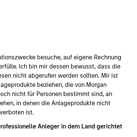
ZURÜCKSETZEN
ationszwecke besuche, auf eigene Rechnung
rfülle. Ich bin mir dessen bewusst, dass die
dite kann infolge von Währungsschwankungen steigen oder
 Index-Daten stammen von Morgan Stanley Investment
sen nicht abgerufen werden sollten. Mir ist
nlageprodukte beziehen, die von Morgan
ch nicht für Personen bestimmt sind, an
hen, in denen die Anlageprodukte nicht
verboten ist.
professionelle Anleger in dem Land gerichtet