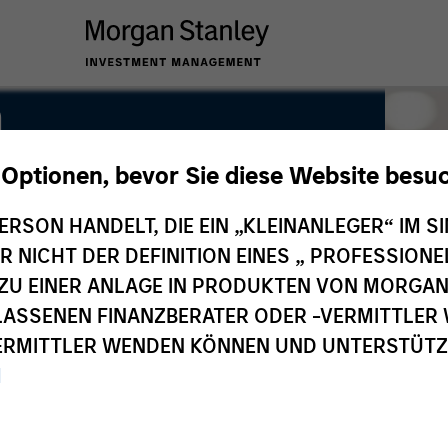
h
 Optionen, bevor Sie diese Website besu
ERSON HANDELT, DIE EIN „KLEINANLEGER“ IM SI
DER NICHT DER DEFINITION EINES „ PROFESSIO
EN ZU EINER ANLAGE IN PRODUKTEN VON MORG
ELASSENEN FINANZBERATER ODER -VERMITTLER 
RMITTLER WENDEN KÖNNEN UND UNTERSTÜTZUN
M