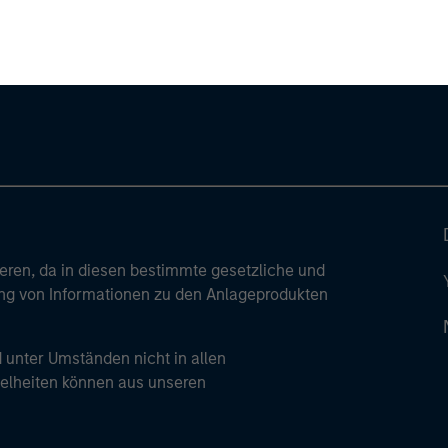
ley
ley Careers
ren, da in diesen bestimmte gesetzliche und
tung von Informationen zu den Anlageprodukten
 unter Umständen nicht in allen
zelheiten können aus unseren