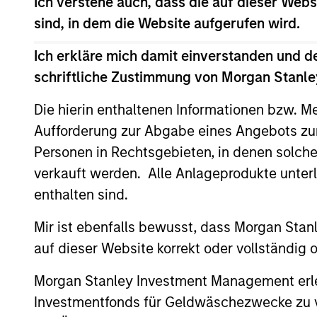
Ich verstehe auch, dass die auf dieser Webs
Counterpoint Global
sind, in dem die Website aufgerufen wird.
Ich erkläre mich damit einverstanden und d
Advantage
Inv
schriftliche Zustimmung von Morgan Stanley
Die hierin enthaltenen Informationen bzw. M
Global Insight
Inv
Aufforderung zur Abgabe eines Angebots zu
Personen in Rechtsgebieten, in denen solch
Inv
Growth
verkauft werden. Alle Anlageprodukte unter
Sta
enthalten sind.
Inv
Mir ist ebenfalls bewusst, dass Morgan Sta
Discovery
Sta
auf dieser Website korrekt oder vollständig
Morgan Stanley Investment Management erle
Insight
Inv
Investmentfonds für Geldwäschezwecke zu ver