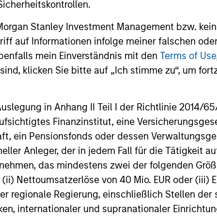
icherheitskontrollen.
ests primarily in established and emerging small 
tes.
 Morgan Stanley Investment Management bzw. kein
ugriff auf Informationen infolge meiner falschen od
ests primarily in established companies globally tha
benfalls mein Einverständnis mit den
Terms of Use
ind, klicken Sie bitte auf „Ich stimme zu“, um fortz
ests primarily in established companies in the Unit
cient scale.
egung in Anhang II Teil I der Richtlinie 2014/65/EU
fsichtigtes Finanzinstitut, eine Versicherungsge
t, ein Pensionsfonds oder dessen Verwaltungsges
sts primarily in established and emerging large cap co
neller Anleger, der in jedem Fall für die Tätigkeit
ernehmen, das mindestens zwei der folgenden Gr
, (ii) Nettoumsatzerlöse von 40 Mio. EUR oder (iii) 
er regionale Regierung, einschließlich Stellen de
ken, internationaler und supranationaler Einrichtun