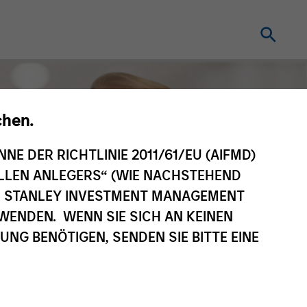
chen.
NNE DER RICHTLINIE 2011/61/EU (AIFMD)
NELLEN ANLEGERS“ (WIE NACHSTEHEND
AN STANLEY INVESTMENT MANAGEMENT
WENDEN. WENN SIE SICH AN KEINEN
G BENÖTIGEN, SENDEN SIE BITTE EINE