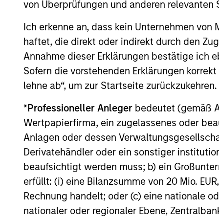
von Überprüfungen und anderen relevanten S
Inv
Inception
Sta
Ich erkenne an, dass kein Unternehmen von
haftet, die direkt oder indirekt durch den Z
Global
Inv
Annahme dieser Erklärungen bestätige ich e
Permanence
Sofern die vorstehenden Erklärungen korrekt s
Inv
lehne ab“, um zur Startseite zurückzukehren.
Permanence
effi
*
Professioneller Anleger
bedeutet (gemäß Ausl
Wertpapierfirma, ein zugelassenes oder beau
Anlagen oder dessen Verwaltungsgesellschaf
Inve
Tailwinds
Derivatehändler oder ein sonstiger institutio
beaufsichtigt werden muss; b) ein Großunt
erfüllt: (i) eine Bilanzsumme von 20 Mio. EUR
Rechnung handelt; oder (c) eine nationale od
Team Insights
nationaler oder regionaler Ebene, Zentralban