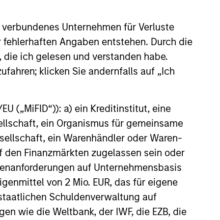
cap companies in the United
 verbundenes Unternehmen für Verluste
er fehlerhaften Angaben entstehen. Durch die
t benefit from efficient scale.
, die ich gelesen und verstanden habe.
ufahren; klicken Sie andernfalls auf „Ich
ed States that benefit from
 („MiFID“)): a) ein Kreditinstitut, eine
sellschaft, ein Organismus für gemeinsame
ellschaft, ein Warenhändler oder Waren-
mpanies in the United States.
 auf den Finanzmärkten zugelassen sein oder
ößenanforderungen auf Unternehmensbasis
Eigenmittel von 2 Mio. EUR, das für eigene
r staatlichen Schuldenverwaltung auf
gen wie die Weltbank, der IWF, die EZB, die