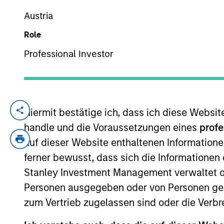
Austria
Role
YEARS OF INDUSTRY EXPERIENCE
26
Years
Professional Investor
Hiermit bestätige ich, dass ich diese Websi
Armistead Nash is an investor for Counte
experience. Armistead joined Counterpoin
handle und die Voraussetzungen eines
profe
Group, working closely with Counterpoint 
auf dieser Website enthaltenen Informatione
development at BlackRock Financial Manag
ferner bewusst, dass sich die Informatione
Armistead received a B.A. in history from 
Stanley Investment Management verwaltet od
Business Administration.
Personen ausgegeben oder von Personen genu
zum Vertrieb zugelassen sind oder die Verbr