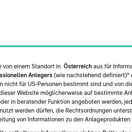
TEAM
Counterpoint Global
te von einem Standort in
Österreich
aus für Inform
rpoint Global. He joined Morgan Stanley in 2002 and ha
t Global in 2004 as an investor. Previously, he was a 
ssionellen Anlegers
(wie nachstehend definiert)
*
e
Global. Prior to joining the firm, Armistead was an ass
n nicht für US-Personen bestimmt sind und von die
ement. Previously, he was a research analyst in high-y
n dieser Website möglicherweise auf bestimmte A
the University of Virginia and an M.B.A. from the Univers
er in beratender Funktion angeboten werden, jedo
tzt werden dürfen, die Rechtsordnungen unterste
eitung von Informationen zu den Anlageprodukten 