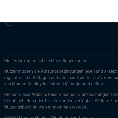
Morgan Stan
Morgan Stan
Dieses Dokument ist ein Marketingdokument.
Nutzer müssen die Nutzungsbedingungen lesen und akzeptie
regulatorische Auflagen enthalten sind, die für die Verbrei
von Morgan Stanley Investment Management gelten.
Die auf dieser Website beschriebenen Dienstleistungen sind
Rechtsgebieten oder für alle Kunden verfügbar. Weitere Ein
Nutzungsbedingungen entnommen werden.
©2026 Morgan Stanley. Alle Rechte vorbehalten.