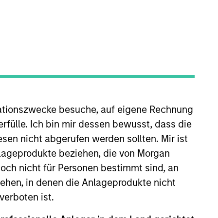
ationszwecke besuche, auf eigene Rechnung
s 26 years of investment
member of the U.S. Research
rfülle. Ich bin mir dessen bewusst, dass die
ociate in investment product
sen nicht abgerufen werden sollten. Mir ist
ield research at KEA Capital.
nlageprodukte beziehen, die von Morgan
ity of Virginia's Darden School of
ch nicht für Personen bestimmt sind, an
hen, in denen die Anlageprodukte nicht
verboten ist.