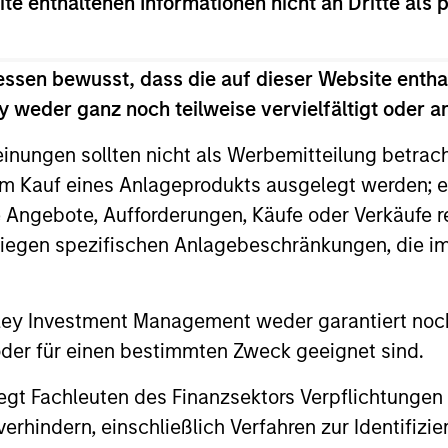
ite enthaltenen Informationen nicht an Dritte als 
essen bewusst, dass die auf dieser Website entha
ests primarily in established large cap companies i
 weder ganz noch teilweise vervielfältigt oder 
einungen sollten nicht als Werbemitteilung betrac
ests primarily in established and emerging compan
m Kauf eines Anlageprodukts ausgelegt werden; e
e Angebote, Aufforderungen, Käufe oder Verkäufe 
ests primarily in established and emerging large 
liegen spezifischen Anlagebeschränkungen, die i
tes.
ests primarily in established and emerging mid ca
nley Investment Management weder garantiert noch
tes.
 oder für einen bestimmten Zweck geeignet sind.
gt Fachleuten des Finanzsektors Verpflichtungen
ests primarily in established and emerging compani
hindern, einschließlich Verfahren zur Identifizi