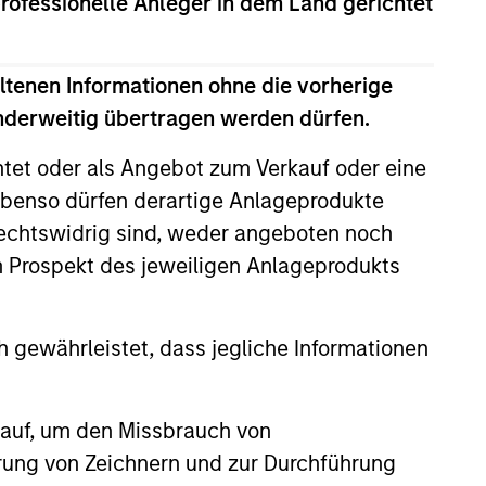
professionelle Anleger in dem Land gerichtet
View Team
ltenen Informationen ohne die vorherige
n the United States.
anderweitig übertragen werden dürfen.
htet oder als Angebot zum Verkauf oder eine
ies globally.
benso dürfen derartige Anlageprodukte
rechtswidrig sind, weder angeboten noch
cap companies in the United
m Prospekt des jeweiligen Anlageprodukts
p companies in the United
 gewährleistet, dass jegliche Informationen
 auf, um den Missbrauch von
es in the United States.
erung von Zeichnern und zur Durchführung