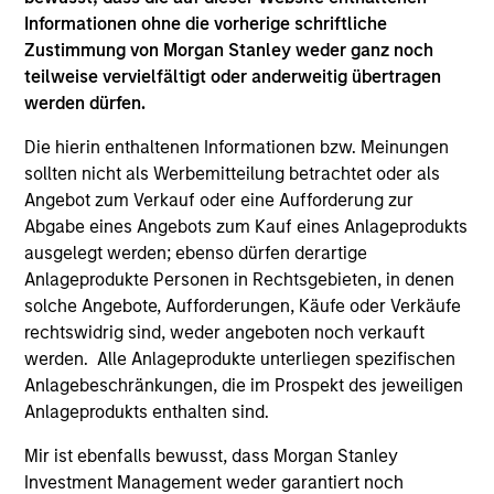
Informationen ohne die vorherige schriftliche
Zustimmung von Morgan Stanley weder ganz noch
teilweise vervielfältigt oder anderweitig übertragen
werden dürfen.
Strategies
Die hierin enthaltenen Informationen bzw. Meinungen
sollten nicht als Werbemitteilung betrachtet oder als
Angebot zum Verkauf oder eine Aufforderung zur
Abgabe eines Angebots zum Kauf eines Anlageprodukts
Managed Futures
ausgelegt werden; ebenso dürfen derartige
Anlageprodukte Personen in Rechtsgebieten, in denen
Access to multi-manager and single-
solche Angebote, Aufforderungen, Käufe oder Verkäufe
manager managed futures investment
rechtswidrig sind, weder angeboten noch verkauft
solutions
werden. Alle Anlageprodukte unterliegen spezifischen
Anlagebeschränkungen, die im Prospekt des jeweiligen
Anlageprodukts enthalten sind.
Mir ist ebenfalls bewusst, dass Morgan Stanley
Investment Management weder garantiert noch
As of 1/1/2025. Team information may change from time to