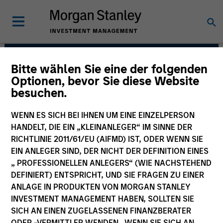
Bitte wählen Sie eine der folgenden
Managed Futures Team
Optionen, bevor Sie diese Website
besuchen.
WENN ES SICH BEI IHNEN UM EINE EINZELPERSON
HANDELT, DIE EIN „KLEINANLEGER“ IM SINNE DER
RICHTLINIE 2011/61/EU (AIFMD) IST, ODER WENN SIE
EIN ANLEGER SIND, DER NICHT DER DEFINITION EINES
„ PROFESSIONELLEN ANLEGERS“ (WIE NACHSTEHEND
DEFINIERT) ENTSPRICHT, UND SIE FRAGEN ZU EINER
ANLAGE IN PRODUKTEN VON MORGAN STANLEY
INVESTMENT MANAGEMENT HABEN, SOLLTEN SIE
An allocation to managed futures, in our
SICH AN EINEN ZUGELASSENEN FINANZBERATER
view, is an essential component of a
well-diversified portfolio. Over the long
ODER -VERMITTLER WENDEN. WENN SIE SICH AN