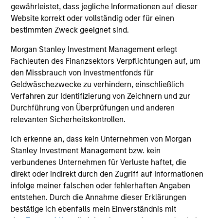
gewährleistet, dass jegliche Informationen auf dieser
time.
Website korrekt oder vollständig oder für einen
This is prepared for sophisticated investors who are capable
bestimmten Zweck geeignet sind.
of understanding the risks associated with the investments
described herein and may not be appropriate for you. The
Morgan Stanley Investment Management erlegt
information presented represents how the portfolio
Fachleuten des Finanzsektors Verpflichtungen auf, um
management team generally implements its investment
den Missbrauch von Investmentfonds für
process under normal market conditions.
Geldwäschezwecke zu verhindern, einschließlich
All information provided has been prepared solely for
Verfahren zur Identifizierung von Zeichnern und zur
information purposes and does not constitute an offer or a
Durchführung von Überprüfungen und anderen
recommendation to buy or sell any particular security or to
relevanten Sicherheitskontrollen.
adopt any specific investment strategy. The information
herein has not been based on a consideration of any
Ich erkenne an, dass kein Unternehmen von Morgan
individual investor circumstances and is not investment
Stanley Investment Management bzw. kein
advice, nor should it be construed in any way as tax,
verbundenes Unternehmen für Verluste haftet, die
accounting, legal or regulatory advice. To that end, investors
direkt oder indirekt durch den Zugriff auf Informationen
should seek independent legal and financial advice, including
infolge meiner falschen oder fehlerhaften Angaben
advice as to tax consequences, before making any
entstehen. Durch die Annahme dieser Erklärungen
investment decision. There is no guarantee that any
investment strategy will work under all market conditions,
bestätige ich ebenfalls mein Einverständnis mit
and each investor should evaluate their ability to invest for