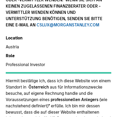
term, we believe these strategies provide
KEINEN ZUGELASSENEN FINANZBERATER ODER -
important diversification benefits versus
VERMITTLER WENDEN KÖNNEN UND
other traditional and alternative asset
UNTERSTÜTZUNG BENÖTIGEN, SENDEN SIE BITTE
classes.
EINE E-MAIL AN
CSLUX@MORGANSTANLEY.COM
Strategies
Location
Austria
Role
We specialize in providing high net worth and
Professional Investor
institutional investors access to multi-manager and
single-manager managed futures investment
solutions. We seek to deliver absolute returns as well
Hiermit bestätige ich, dass ich diese Website von einem
as diversification benefits when our strategies
Standort in
Österreich
aus für Informationszwecke
are combined with both traditional and alternative
besuche, auf eigene Rechnung handle und die
investments.
Voraussetzungen eines
professionellen Anlegers
(wie
nachstehend definiert)
*
erfülle. Ich bin mir dessen
bewusst, dass die auf dieser Website enthaltenen