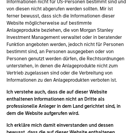
Informationen nicht für US-Personen bestimmt sind und
von diesen nicht abgerufen werden sollten. Mir ist
Meet the Team
ferner bewusst, dass sich die Informationen dieser
Website möglicherweise auf bestimmte
Anlageprodukte beziehen, die von Morgan Stanley
Investment Management verwaltet oder in beratender
Patrick Egan
Funktion angeboten werden, jedoch nicht für Personen
Executive Director
bestimmt sind, an Personen ausgegeben oder von
Personen genutzt werden dürfen, die Rechtsordnungen
unterstehen, in denen die Anlageprodukte nicht zum
Srdjan Teslic
Vertrieb zugelassen sind oder die Verbreitung von
Executive Director
Informationen zu den Anlageprodukten verboten ist.
Ich verstehe auch, dass die auf dieser Website
enthaltenen Informationen nicht an Dritte als
Scott Dunlap
professionelle Anleger in dem Land gerichtet sind, in
Vice President
dem die Website aufgerufen wird.
Ich erkläre mich damit einverstanden und dessen
bewusst, dass die auf dieser Website enthaltenen