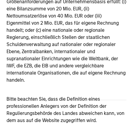
Größenanforderungen auf Unternehmensbasis erfüllt: (i)
amount of their investment. Alternative investments are
eine Bilanzsumme von 20 Mio. EUR, (ii)
suitable only for long-term investors willing to forego liquidity
Nettoumsatzerlöse von 40 Mio. EUR oder (iii)
and put capital at risk for an indefinite period of time.
Eigenmittel von 2 Mio. EUR, das für eigene Rechnung
Alternative investments are typically highly illiquid – there is
handelt; oder (c) eine nationale oder regionale
no secondary market for private funds, and there may be
restrictions on redemptions or assigning or otherwise
Regierung, einschließlich Stellen der staatlichen
transferring investments into private funds. Alternative
Schuldenverwaltung auf nationaler oder regionaler
investment funds often engage in leverage and other
Ebene, Zentralbanken, internationaler und
speculative practices that may increase volatility and risk of
supranationaler Einrichtungen wie die Weltbank, der
loss. Alternative investments typically have higher fees and
IWF, die EZB, die EIB und andere vergleichbare
expenses than other investment vehicles, and such fees and
internationale Organisationen, die auf eigene Rechnung
expenses will lower returns achieved by investors.
handeln.
Real estate values are affected by many factors including
interest rates and property tax rates, zoning laws, changes
in supply and demand, and in the local, regional and national
Bitte beachten Sie, dass die Definition eines
economies.
professionellen Anlegers von der Definition der
Regulierungsbehörde des Landes abweichen kann, von
In the ordinary course of its business, Morgan Stanley
dem aus auf die Website zugegriffen wird.
engages in a broad spectrum of activities including, among
others, financial advisory services, investment banking,