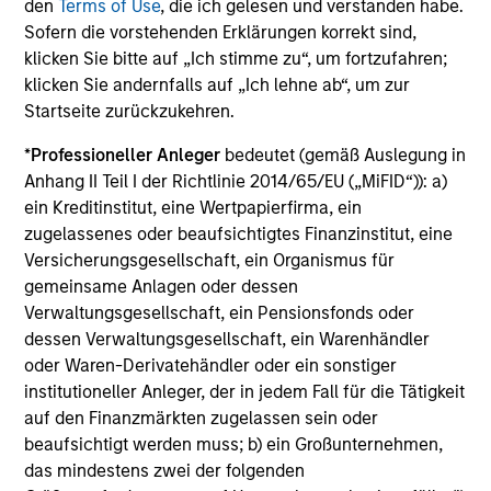
den
Terms of Use
, die ich gelesen und verstanden habe.
the long-term, especially during periods of downturn in the
Sofern die vorstehenden Erklärungen korrekt sind,
market.
klicken Sie bitte auf „Ich stimme zu“, um fortzufahren;
klicken Sie andernfalls auf „Ich lehne ab“, um zur
Any views and opinions provided are those of the portfolio
management team and are subject to change at any time
Startseite zurückzukehren.
due to market or economic conditions and may not
*
Professioneller Anleger
bedeutet (gemäß Auslegung in
necessarily come to pass. Furthermore, the views will not be
updated or otherwise revised to reflect information that
Anhang II Teil I der Richtlinie 2014/65/EU („MiFID“)): a)
subsequently becomes available or circumstances existing,
ein Kreditinstitut, eine Wertpapierfirma, ein
or changes occurring. The views expressed do not reflect the
zugelassenes oder beaufsichtigtes Finanzinstitut, eine
opinions of all portfolio managers at Morgan Stanley
Versicherungsgesellschaft, ein Organismus für
Investment Management or the views of the firm as a whole,
gemeinsame Anlagen oder dessen
and may not be reflected in all the strategies and products
Verwaltungsgesellschaft, ein Pensionsfonds oder
that the Firm offers.
dessen Verwaltungsgesellschaft, ein Warenhändler
Diversification does not protect you against a loss in a
oder Waren-Derivatehändler oder ein sonstiger
particular market; however it allows you to spread that risk
institutioneller Anleger, der in jedem Fall für die Tätigkeit
across various asset classes.
Past performance is no
auf den Finanzmärkten zugelassen sein oder
guarantee of future results.
beaufsichtigt werden muss; b) ein Großunternehmen,
Alternative investments are speculative and include a high
das mindestens zwei der folgenden
degree of risk. Investors could lose all or a substantial