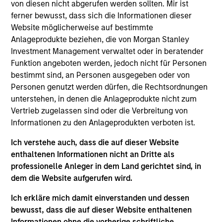
von diesen nicht abgerufen werden sollten. Mir ist
ferner bewusst, dass sich die Informationen dieser
Mr. Norris is a Managing Director and is the Chief
Website möglicherweise auf bestimmte
Operating Officer and Head of Risk Management for
Anlageprodukte beziehen, die von Morgan Stanley
Private Investing. He joined Morgan Stanley in 2011
Investment Management verwaltet oder in beratender
and has over 28 years of banking and risk
Funktion angeboten werden, jedoch nicht für Personen
management experience. Prior to this role Toby
bestimmt sind, an Personen ausgegeben oder von
was the head of risk for Merchant Banking and Real
Personen genutzt werden dürfen, die Rechtsordnungen
Estate Investing. Prior to joining the firm, Toby was
unterstehen, in denen die Anlageprodukte nicht zum
a senior risk executive at Bank of America Merrill
Vertrieb zugelassen sind oder die Verbreitung von
Lynch responsible for managing credit risk
Informationen zu den Anlageprodukten verboten ist.
exposure to large corporate borrowers in North
America in the general industrials, gaming, sports
Ich verstehe auch, dass die auf dieser Website
and other sectors. From 2005 to 2008 Toby held a
enthaltenen Informationen nicht an Dritte als
series of management positions in Global Risk
professionelle Anleger in dem Land gerichtet sind, in
Management at Merrill Lynch, and was a Managing
dem die Website aufgerufen wird.
Director with responsibility for global capital
commitments prior to the merger with Bank of
Ich erkläre mich damit einverstanden und dessen
America. From 1997 to 2005 Toby was a leveraged
bewusst, dass die auf dieser Website enthaltenen
finance and media investment banker at Merrill
Informationen ohne die vorherige schriftliche