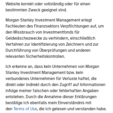
Website korrekt oder vollständig oder für einen
Private Credit Market Monitor - Q2
Mo
bestimmten Zweck geeignet sind.
2026
Ma
De
Morgan Stanley Investment Management erlegt
Timely insights on the private credit landscape,
Mo
Te
Fachleuten des Finanzsektors Verpflichtungen auf, um
exploring the trends, market developments,
an
den Missbrauch von Investmentfonds für
and investment considerations shaping the
Mor
Geldwäschezwecke zu verhindern, einschließlich
asset class.
$87
Verfahren zur Identifizierung von Zeichnern und zur
Bri
Durchführung von Überprüfungen und anderen
Co
relevanten Sicherheitskontrollen.
en
04-AUG-2026
29
Ich erkenne an, dass kein Unternehmen von Morgan
Stanley Investment Management bzw. kein
verbundenes Unternehmen für Verluste haftet, die
direkt oder indirekt durch den Zugriff auf Informationen
infolge meiner falschen oder fehlerhaften Angaben
entstehen. Durch die Annahme dieser Erklärungen
bestätige ich ebenfalls mein Einverständnis mit
den
Terms of Use
, die ich gelesen und verstanden habe.
May not represent all Team Members.