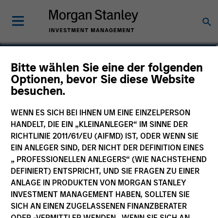
Toby Norris
Bitte wählen Sie eine der folgenden
Optionen, bevor Sie diese Website
COO and Head of Risk Management
besuchen.
for Private Investing Morgan Stanley
Investment Management
WENN ES SICH BEI IHNEN UM EINE EINZELPERSON
HANDELT, DIE EIN „KLEINANLEGER“ IM SINNE DER
RICHTLINIE 2011/61/EU (AIFMD) IST, ODER WENN SIE
EIN ANLEGER SIND, DER NICHT DER DEFINITION EINES
„ PROFESSIONELLEN ANLEGERS“ (WIE NACHSTEHEND
DEFINIERT) ENTSPRICHT, UND SIE FRAGEN ZU EINER
ANLAGE IN PRODUKTEN VON MORGAN STANLEY
INVESTMENT MANAGEMENT HABEN, SOLLTEN SIE
SICH AN EINEN ZUGELASSENEN FINANZBERATER
ODER -VERMITTLER WENDEN. WENN SIE SICH AN