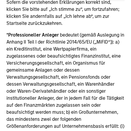
Sofern die vorstehenden Erklärungen korrekt sind,
The information on this page is for informational
klicken Sie bitte auf „Ich stimme zu“, um fortzufahren;
purposes only. The information contained herein does
klicken Sie andernfalls auf „Ich lehne ab“, um zur
not constitute and should not be construed as an
Startseite zurückzukehren.
offering of advisory services or an offer to sell or a
solicitation of an offer to buy any securities in any
jurisdiction in which such offer or solicitation,
*
Professioneller Anleger
bedeutet (gemäß Auslegung in
purchase or sale would be unlawful under the
Anhang II Teil I der Richtlinie 2014/65/EU („MiFID“)): a)
securities, insurance or other laws of such jurisdiction.
ein Kreditinstitut, eine Wertpapierfirma, ein
zugelassenes oder beaufsichtigtes Finanzinstitut, eine
All investing involves risks, including a loss of principal.
Versicherungsgesellschaft, ein Organismus für
Please refer to the strategy detail page for important
gemeinsame Anlagen oder dessen
information on the strategy, including additional risk
Verwaltungsgesellschaft, ein Pensionsfonds oder
considerations.
dessen Verwaltungsgesellschaft, ein Warenhändler
oder Waren-Derivatehändler oder ein sonstiger
institutioneller Anleger, der in jedem Fall für die Tätigkeit
auf den Finanzmärkten zugelassen sein oder
beaufsichtigt werden muss; b) ein Großunternehmen,
das mindestens zwei der folgenden
Größenanforderungen auf Unternehmensbasis erfüllt: (i)