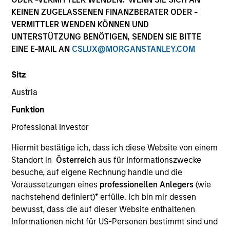
KEINEN ZUGELASSENEN FINANZBERATER ODER -
VERMITTLER WENDEN KÖNNEN UND
UNTERSTÜTZUNG BENÖTIGEN, SENDEN SIE BITTE
EINE E-MAIL AN
CSLUX@MORGANSTANLEY.COM
Sitz
Austria
Funktion
Professional Investor
YEARS OF INDUSTRY EXPERIENCE
Hiermit bestätige ich, dass ich diese Website von einem
29
Years
Standort in
Österreich
aus für Informationszwecke
besuche, auf eigene Rechnung handle und die
Voraussetzungen eines
professionellen Anlegers
(wie
TEAM
nachstehend definiert)
*
erfülle. Ich bin mir dessen
North America Private Credit
bewusst, dass die auf dieser Website enthaltenen
Informationen nicht für US-Personen bestimmt sind und