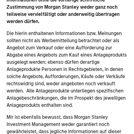
Lynch. Toby received a B.A. in economics from
Zustimmung von Morgan Stanley weder ganz noch
Trinity College and an M.B.A. from the
teilweise vervielfältigt oder anderweitig übertragen
Massachusetts Institute of Technology
werden dürfen.
Die hierin enthaltenen Informationen bzw. Meinungen
sollten nicht als Werbemitteilung betrachtet oder als
Angebot zum Verkauf oder eine Aufforderung zur
Team Insights
Abgabe eines Angebots zum Kauf eines Anlageprodukts
ausgelegt werden; ebenso dürfen derartige
Anlageprodukte Personen in Rechtsgebieten, in denen
solche Angebote, Aufforderungen, Käufe oder Verkäufe
rechtswidrig sind, weder angeboten noch verkauft
werden. Alle Anlageprodukte unterliegen spezifischen
Anlagebeschränkungen, die im Prospekt des jeweiligen
Anlageprodukts enthalten sind.
Mir ist ebenfalls bewusst, dass Morgan Stanley
Investment Management weder garantiert noch
ARTICLE
PR
gewährleistet, dass jegliche Informationen auf dieser