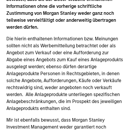
Informationen ohne die vorherige schriftliche
Zustimmung von Morgan Stanley weder ganz noch
teilweise vervielfältigt oder anderweitig übertragen
Portfolio Solutions Group
werden dürfen.
Die hierin enthaltenen Informationen bzw. Meinungen
Global Balanced Income Strategy
sollten nicht als Werbemitteilung betrachtet oder als
Invests across global asset classes, aiming
Angebot zum Verkauf oder eine Aufforderung zur
to manage total portfolio risk while
Abgabe eines Angebots zum Kauf eines Anlageprodukts
enhancing returns from tactical positioning,
ausgelegt werden; ebenso dürfen derartige
seeking to deliver attractive returns, a
Anlageprodukte Personen in Rechtsgebieten, in denen
solche Angebote, Aufforderungen, Käufe oder Verkäufe
stable income and a measure of downside
rechtswidrig sind, weder angeboten noch verkauft
protection in volatile markets.
werden. Alle Anlageprodukte unterliegen spezifischen
Anlagebeschränkungen, die im Prospekt des jeweiligen
Anlageprodukts enthalten sind.
Global Balanced Risk Control Strategy:
Total Portfolio Risk Control
Mir ist ebenfalls bewusst, dass Morgan Stanley
Invests across global asset classes, aiming
Investment Management weder garantiert noch