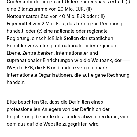
Größenanforderungen auf Unternehmensbasis erfüllt: (i)
eine Bilanzsumme von 20 Mio. EUR, (ii)
Nettoumsatzerlöse von 40 Mio. EUR oder (iii)
Team Insights
Eigenmittel von 2 Mio. EUR, das für eigene Rechnung
handelt; oder (c) eine nationale oder regionale
Regierung, einschließlich Stellen der staatlichen
Schuldenverwaltung auf nationaler oder regionaler
Ebene, Zentralbanken, internationaler und
supranationaler Einrichtungen wie die Weltbank, der
IWF, die EZB, die EIB und andere vergleichbare
internationale Organisationen, die auf eigene Rechnung
handeln.
Bitte beachten Sie, dass die Definition eines
QUARTERLY
QU
professionellen Anlegers von der Definition der
Private Markets Perspectives Q2
Pr
Regulierungsbehörde des Landes abweichen kann, von
Webinar
We
dem aus auf die Website zugegriffen wird.
In this quarter’s webinar, our investment
In 