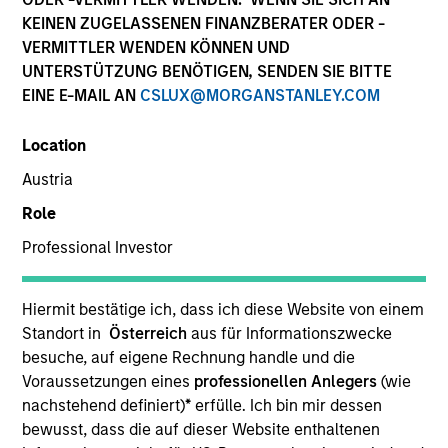
KEINEN ZUGELASSENEN FINANZBERATER ODER -
VERMITTLER WENDEN KÖNNEN UND
UNTERSTÜTZUNG BENÖTIGEN, SENDEN SIE BITTE
EINE E-MAIL AN
CSLUX@MORGANSTANLEY.COM
Location
Austria
Role
YEARS OF INDUSTRY EXPERIENCE
Professional Investor
18
Years
TEAM
Hiermit bestätige ich, dass ich diese Website von einem
Standort in
Österreich
aus für Informationszwecke
Portfolio Solutions Group
besuche, auf eigene Rechnung handle und die
Voraussetzungen eines
professionellen Anlegers
(wie
nachstehend definiert)
*
erfülle. Ich bin mir dessen
bewusst, dass die auf dieser Website enthaltenen
Steve is the Head of Investment Selection for the