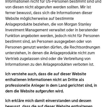
Informationen nicht für US-Personen bestimmt sind und
Portfolio Solutions Group at MSIM, based in London.
von diesen nicht abgerufen werden sollten. Mir ist
He has 18 years of industry experience. In his
ferner bewusst, dass sich die Informationen dieser
current role, Steve manages the team responsible
Website möglicherweise auf bestimmte
for sourcing, underwriting and monitoring public
Anlageprodukte beziehen, die von Morgan Stanley
and private investments. Additionally, he is
Investment Management verwaltet oder in beratender
responsible for asset allocation in private markets
Funktion angeboten werden, jedoch nicht für Personen
and has led the development of proprietary tools
bestimmt sind, an Personen ausgegeben oder von
and processes designed for alternatives portfolio
Personen genutzt werden dürfen, die Rechtsordnungen
management. Prior to joining the firm in 2013, Steve
unterstehen, in denen die Anlageprodukte nicht zum
was an analyst for Mercer Investment Management
Vertrieb zugelassen sind oder die Verbreitung von
where he was involved in the construction of
Informationen zu den Anlageprodukten verboten ist.
alternative investment portfolios for large UK
pension funds. Steve received a B.Sc. in Economics
Ich verstehe auch, dass die auf dieser Website
from the University of Southampton and an M.Sc in
enthaltenen Informationen nicht an Dritte als
Investment Management from the International
professionelle Anleger in dem Land gerichtet sind, in
Capital Markets Association (ICMA) Centre at Henley
dem die Website aufgerufen wird.
Business School. He holds the Chartered Financial
Analyst designation.
Ich erkläre mich damit einverstanden und dessen
bewusst, dass die auf dieser Website enthaltenen