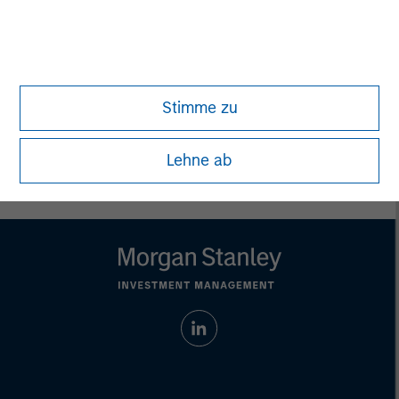
solicitation of an offer to buy any securities in any
jurisdiction in which such offer or solicitation,
purchase or sale would be unlawful under the
securities, insurance or other laws of such jurisdiction.
All investing involves risks, including a loss of principal.
Stimme zu
Please refer to the strategy detail page for important
information on the strategy, including additional risk
considerations.
Lehne ab