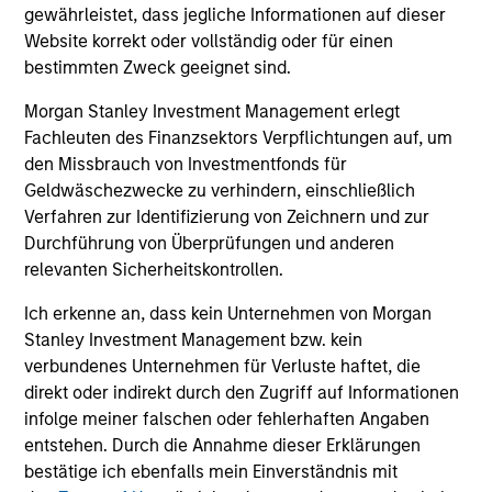
to manage total portfolio risk while
gewährleistet, dass jegliche Informationen auf dieser
enhancing returns from tactical positioning
Website korrekt oder vollständig oder für einen
and seeking to deliver attractive returns and
bestimmten Zweck geeignet sind.
downside protection in volatile markets. The
Morgan Stanley Investment Management erlegt
Strategy can be customised to client-
Fachleuten des Finanzsektors Verpflichtungen auf, um
specified risk levels, with a range of
den Missbrauch von Investmentfonds für
instruments for implementation of asset
Geldwäschezwecke zu verhindern, einschließlich
class exposures including direct securities,
Verfahren zur Identifizierung von Zeichnern und zur
active funds and ETFs.
Durchführung von Überprüfungen und anderen
relevanten Sicherheitskontrollen.
Ich erkenne an, dass kein Unternehmen von Morgan
Global Balanced Risk Control Strategy:
Stanley Investment Management bzw. kein
Fixed Weight Benchmark
verbundenes Unternehmen für Verluste haftet, die
Invests across global asset classes, aiming
direkt oder indirekt durch den Zugriff auf Informationen
to manage tracking error around a fixed-
infolge meiner falschen oder fehlerhaften Angaben
weight benchmark while enhancing returns
entstehen. Durch die Annahme dieser Erklärungen
from tactical positioning and seeking excess
bestätige ich ebenfalls mein Einverständnis mit