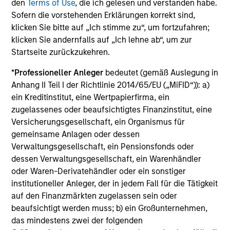
returns, with a measure of downside
den
Terms of Use
, die ich gelesen und verstanden habe.
protection in volatile markets.
Sofern die vorstehenden Erklärungen korrekt sind,
klicken Sie bitte auf „Ich stimme zu“, um fortzufahren;
klicken Sie andernfalls auf „Ich lehne ab“, um zur
Global Tactical Asset Allocation Strategy
Startseite zurückzukehren.
Invests across global asset classes,
*
Professioneller Anleger
bedeutet (gemäß Auslegung in
including stocks, bonds, currencies and
Anhang II Teil I der Richtlinie 2014/65/EU („MiFID“)): a)
commodities, seeking to exploit
ein Kreditinstitut, eine Wertpapierfirma, ein
inefficiencies between markets, regions and
zugelassenes oder beaufsichtigtes Finanzinstitut, eine
sectors aiming to deliver returns in excess
Versicherungsgesellschaft, ein Organismus für
of the benchmark.
gemeinsame Anlagen oder dessen
Verwaltungsgesellschaft, ein Pensionsfonds oder
dessen Verwaltungsgesellschaft, ein Warenhändler
Outsourced CIO Programs
oder Waren-Derivatehändler oder ein sonstiger
institutioneller Anleger, der in jedem Fall für die Tätigkeit
Offers comprehensive, full-service
auf den Finanzmärkten zugelassen sein oder
discretionary investment management
beaufsichtigt werden muss; b) ein Großunternehmen,
programs tailored to the specific needs and
das mindestens zwei der folgenden
requirements of each client.