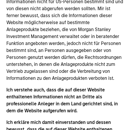
investment director at Schroders, focused on global
Informationen nicht für US-Personen bestimmt sind und
credit. Prior to this, he worked at Bank of America
von diesen nicht abgerufen werden sollten. Mir ist
Merrill Lynch on the Credit Portfolio Management
ferner bewusst, dass sich die Informationen dieser
team, covering utilities and midstream energy.
Website möglicherweise auf bestimmte
Shuai holds a B.A. (Hons) in economics from the
Anlageprodukte beziehen, die von Morgan Stanley
University of Cambridge, and also holds the
Investment Management verwaltet oder in beratender
Chartered Financial Analyst designation.
Funktion angeboten werden, jedoch nicht für Personen
bestimmt sind, an Personen ausgegeben oder von
Personen genutzt werden dürfen, die Rechtsordnungen
unterstehen, in denen die Anlageprodukte nicht zum
Vertrieb zugelassen sind oder die Verbreitung von
Informationen zu den Anlageprodukten verboten ist.
May not represent all Team Members.
Ich verstehe auch, dass die auf dieser Website
enthaltenen Informationen nicht an Dritte als
The information on this page is for informational
professionelle Anleger in dem Land gerichtet sind, in
purposes only. The information contained herein does
dem die Website aufgerufen wird.
not constitute and should not be construed as an
offering of advisory services or an offer to sell or a
solicitation of an offer to buy any securities in any
Ich erkläre mich damit einverstanden und dessen
jurisdiction in which such offer or solicitation,
bewusst, dass die auf dieser Website enthaltenen