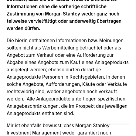
purchase or sale would be unlawful under the
Informationen ohne die vorherige schriftliche
securities, insurance or other laws of such jurisdiction.
Zustimmung von Morgan Stanley weder ganz noch
All investing involves risks, including a loss of principal.
teilweise vervielfältigt oder anderweitig übertragen
werden dürfen.
Please refer to the strategy detail page for important
information on the strategy, including additional risk
Die hierin enthaltenen Informationen bzw. Meinungen
considerations.
sollten nicht als Werbemitteilung betrachtet oder als
Angebot zum Verkauf oder eine Aufforderung zur
Abgabe eines Angebots zum Kauf eines Anlageprodukts
ausgelegt werden; ebenso dürfen derartige
Anlageprodukte Personen in Rechtsgebieten, in denen
solche Angebote, Aufforderungen, Käufe oder Verkäufe
rechtswidrig sind, weder angeboten noch verkauft
werden. Alle Anlageprodukte unterliegen spezifischen
Anlagebeschränkungen, die im Prospekt des jeweiligen
Anlageprodukts enthalten sind.
Mir ist ebenfalls bewusst, dass Morgan Stanley
Morgan Stanley
Investment Management weder garantiert noch