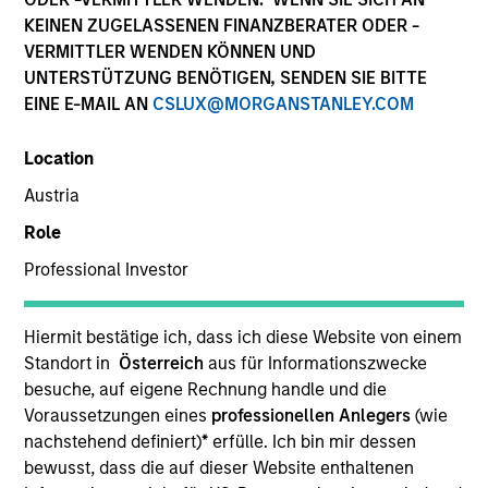
KEINEN ZUGELASSENEN FINANZBERATER ODER -
VERMITTLER WENDEN KÖNNEN UND
UNTERSTÜTZUNG BENÖTIGEN, SENDEN SIE BITTE
EINE E-MAIL AN
CSLUX@MORGANSTANLEY.COM
Location
Austria
Role
YEARS OF INDUSTRY EXPERIENCE
Professional Investor
15
Years
Hiermit bestätige ich, dass ich diese Website von einem
Standort in
Österreich
aus für Informationszwecke
Shuai Zhang leads the Portfolio Specialist team for
besuche, auf eigene Rechnung handle und die
Broad Markets Fixed Income and is an Institutional
Voraussetzungen eines
professionellen Anlegers
(wie
Portfolio Manager. He joined Morgan Stanley in
nachstehend definiert)
*
erfülle. Ich bin mir dessen
2021. Before joining Morgan Stanley, Shuai was an
bewusst, dass die auf dieser Website enthaltenen