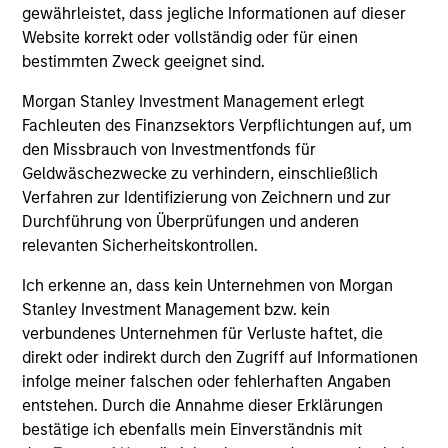
2026 OUTLOOKS
20
gewährleistet, dass jegliche Informationen auf dieser
Website korrekt oder vollständig oder für einen
Commodity Market Outlook: Trends
Co
bestimmten Zweck geeignet sind.
Driving Optimism in 2026
Dr
Morgan Stanley Investment Management erlegt
Discover what key trends are shaping the
Di
Fachleuten des Finanzsektors Verpflichtungen auf, um
commodity sectors in 2026 and setting up an
co
den Missbrauch von Investmentfonds für
optimistic outlook for commodities.
opt
Geldwäschezwecke zu verhindern, einschließlich
Verfahren zur Identifizierung von Zeichnern und zur
Durchführung von Überprüfungen und anderen
relevanten Sicherheitskontrollen.
12-DEC-2025
12-
Ich erkenne an, dass kein Unternehmen von Morgan
Stanley Investment Management bzw. kein
verbundenes Unternehmen für Verluste haftet, die
direkt oder indirekt durch den Zugriff auf Informationen
infolge meiner falschen oder fehlerhaften Angaben
entstehen. Durch die Annahme dieser Erklärungen
bestätige ich ebenfalls mein Einverständnis mit