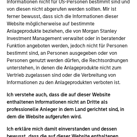
Informationen nicht für US-Personen bestimmt sind und
Ricky is co-lead of Parametric’s Overlay Solutions
von diesen nicht abgerufen werden sollten. Mir ist
Team. He has extensive experience designing and
ferner bewusst, dass sich die Informationen dieser
implementing policy-driven overlay portfolios for
Website möglicherweise auf bestimmte
institutional investors. Since joining Parametric in
Anlageprodukte beziehen, die von Morgan Stanley
2010, Ricky has specialized in a variety of overlay
Investment Management verwaltet oder in beratender
applications, including rebalancing and completion
Funktion angeboten werden, jedoch nicht für Personen
strategies, options-based strategies, and liability-
bestimmt sind, an Personen ausgegeben oder von
driven investing. Ricky is a member of the CFA
Personen genutzt werden dürfen, die Rechtsordnungen
Society of Minnesota.
unterstehen, in denen die Anlageprodukte nicht zum
Vertrieb zugelassen sind oder die Verbreitung von
Informationen zu den Anlageprodukten verboten ist.
Parametric
Ich verstehe auch, dass die auf dieser Website
enthaltenen Informationen nicht an Dritte als
professionelle Anleger in dem Land gerichtet sind, in
Parametric Overlay Solutions
dem die Website aufgerufen wird.
Ich erkläre mich damit einverstanden und dessen
Parametric's Overlay solutions form a
bewusst, dass die auf dieser Website enthaltenen