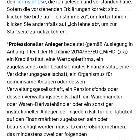
May not represent all Team Members.
den
Terms of Use
, die ich gelesen und verstanden habe.
Sofern die vorstehenden Erklärungen korrekt sind,
The information on this page is for informational
klicken Sie bitte auf „Ich stimme zu“, um fortzufahren;
purposes only. The information contained herein does
klicken Sie andernfalls auf „Ich lehne ab“, um zur
not constitute and should not be construed as an
offering of advisory services or an offer to sell or a
Startseite zurückzukehren.
solicitation of an offer to buy any securities in any
jurisdiction in which such offer or solicitation,
*
Professioneller Anleger
bedeutet (gemäß Auslegung in
purchase or sale would be unlawful under the
Anhang II Teil I der Richtlinie 2014/65/EU („MiFID“)): a)
securities, insurance or other laws of such jurisdiction.
ein Kreditinstitut, eine Wertpapierfirma, ein
All investing involves risks, including a loss of principal.
zugelassenes oder beaufsichtigtes Finanzinstitut, eine
Versicherungsgesellschaft, ein Organismus für
Please refer to the strategy detail page for important
gemeinsame Anlagen oder dessen
information on the strategy, including additional risk
Verwaltungsgesellschaft, ein Pensionsfonds oder
considerations.
dessen Verwaltungsgesellschaft, ein Warenhändler
oder Waren-Derivatehändler oder ein sonstiger
institutioneller Anleger, der in jedem Fall für die Tätigkeit
auf den Finanzmärkten zugelassen sein oder
beaufsichtigt werden muss; b) ein Großunternehmen,
das mindestens zwei der folgenden