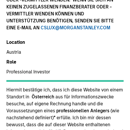
KEINEN ZUGELASSENEN FINANZBERATER ODER -
VERMITTLER WENDEN KÖNNEN UND
UNTERSTÜTZUNG BENÖTIGEN, SENDEN SIE BITTE
EINE E-MAIL AN
CSLUX@MORGANSTANLEY.COM
Location
Austria
Role
Professional Investor
YEARS OF INDUSTRY EXPERIENCE
16
Years
Hiermit bestätige ich, dass ich diese Website von einem
Standort in
Österreich
aus für Informationszwecke
TEAM
besuche, auf eigene Rechnung handle und die
Parametric
Voraussetzungen eines
professionellen Anlegers
(wie
nachstehend definiert)
*
erfülle. Ich bin mir dessen
bewusst, dass die auf dieser Website enthaltenen