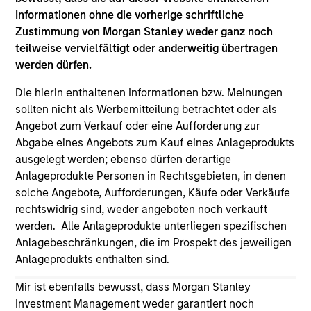
securities, insurance or other laws of such jurisdiction.
Informationen ohne die vorherige schriftliche
Zustimmung von Morgan Stanley weder ganz noch
All investing involves risks, including a loss of principal.
teilweise vervielfältigt oder anderweitig übertragen
Please refer to the strategy detail page for important
werden dürfen.
information on the strategy, including additional risk
considerations.
Die hierin enthaltenen Informationen bzw. Meinungen
sollten nicht als Werbemitteilung betrachtet oder als
Angebot zum Verkauf oder eine Aufforderung zur
Abgabe eines Angebots zum Kauf eines Anlageprodukts
ausgelegt werden; ebenso dürfen derartige
Anlageprodukte Personen in Rechtsgebieten, in denen
solche Angebote, Aufforderungen, Käufe oder Verkäufe
rechtswidrig sind, weder angeboten noch verkauft
werden. Alle Anlageprodukte unterliegen spezifischen
Anlagebeschränkungen, die im Prospekt des jeweiligen
Anlageprodukts enthalten sind.
Mir ist ebenfalls bewusst, dass Morgan Stanley
Morgan Stanley
Investment Management weder garantiert noch