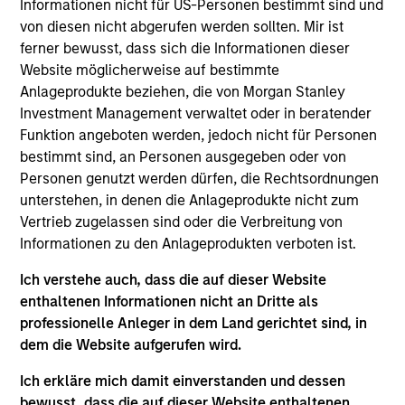
Senior Municipal Product Specialist, and Fixed
Informationen nicht für US-Personen bestimmt sind und
Income Field Specialist. She began her career in
von diesen nicht abgerufen werden sollten. Mir ist
the investment industry in 1990. Before joining
ferner bewusst, dass sich die Informationen dieser
Morgan Stanley, Peggy held roles as an Assistant
Website möglicherweise auf bestimmte
Portfolio Manager on several municipal bond funds
Anlageprodukte beziehen, die von Morgan Stanley
at Smith Barney and in the institutional municipal
Investment Management verwaltet oder in beratender
securities division at Kemper Securities. Peggy
Funktion angeboten werden, jedoch nicht für Personen
earned a Bachelor’s degree from the College of
bestimmt sind, an Personen ausgegeben oder von
Mount Saint Vincent.
Personen genutzt werden dürfen, die Rechtsordnungen
unterstehen, in denen die Anlageprodukte nicht zum
Vertrieb zugelassen sind oder die Verbreitung von
Informationen zu den Anlageprodukten verboten ist.
May not represent all Team Members.
Ich verstehe auch, dass die auf dieser Website
The information on this page is for informational
enthaltenen Informationen nicht an Dritte als
purposes only. The information contained herein does
professionelle Anleger in dem Land gerichtet sind, in
not constitute and should not be construed as an
dem die Website aufgerufen wird.
offering of advisory services or an offer to sell or a
solicitation of an offer to buy any securities in any
Ich erkläre mich damit einverstanden und dessen
jurisdiction in which such offer or solicitation,
purchase or sale would be unlawful under the
bewusst, dass die auf dieser Website enthaltenen