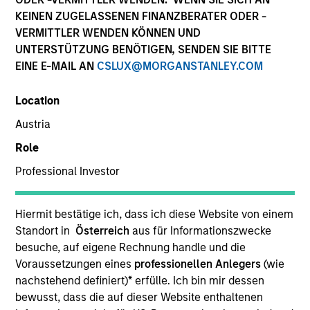
KEINEN ZUGELASSENEN FINANZBERATER ODER -
VERMITTLER WENDEN KÖNNEN UND
UNTERSTÜTZUNG BENÖTIGEN, SENDEN SIE BITTE
EINE E-MAIL AN
CSLUX@MORGANSTANLEY.COM
Location
Austria
Role
YEARS OF INDUSTRY EXPERIENCE
Professional Investor
35
Years
Hiermit bestätige ich, dass ich diese Website von einem
Standort in
Österreich
aus für Informationszwecke
Peggy Glanzman is a portfolio manager for the
besuche, auf eigene Rechnung handle und die
Fixed Income Managed Solutions team. Peggy
Voraussetzungen eines
professionellen Anlegers
(wie
joined Morgan Stanley in 2000. Prior roles at the
nachstehend definiert)
*
erfülle. Ich bin mir dessen
firm include Head of Municipal Products and Sales,
bewusst, dass die auf dieser Website enthaltenen