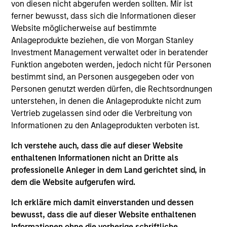
von diesen nicht abgerufen werden sollten. Mir ist
Randy Ojukwu is a Managing Director and Partner
ferner bewusst, dass sich die Informationen dieser
with the Morgan Stanley Private Equity Solutions
Website möglicherweise auf bestimmte
team. Prior to joining the firm, Randy was a
Anlageprodukte beziehen, die von Morgan Stanley
management consultant with Bain & Company,
Investment Management verwaltet oder in beratender
working with clients in several different industries
Funktion angeboten werden, jedoch nicht für Personen
including healthcare, education, and financial
bestimmt sind, an Personen ausgegeben oder von
services, while also spending time in Bain &
Personen genutzt werden dürfen, die Rechtsordnungen
Company’s Private Equity Group, performing due
unterstehen, in denen die Anlageprodukte nicht zum
diligence on industries and potential investment
Vertrieb zugelassen sind oder die Verbreitung von
targets for leading private equity firms. Randy
Informationen zu den Anlageprodukten verboten ist.
received an A.B. in economics from Harvard
College, a Master's in Public Policy from the
Ich verstehe auch, dass die auf dieser Website
Harvard John F. Kennedy School of Government,
enthaltenen Informationen nicht an Dritte als
and an M.B.A. from Harvard Business School.
professionelle Anleger in dem Land gerichtet sind, in
dem die Website aufgerufen wird.
Ich erkläre mich damit einverstanden und dessen
bewusst, dass die auf dieser Website enthaltenen
Team Insights
Informationen ohne die vorherige schriftliche