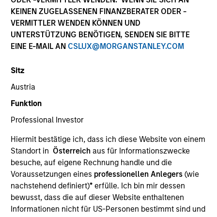
KEINEN ZUGELASSENEN FINANZBERATER ODER -
VERMITTLER WENDEN KÖNNEN UND
UNTERSTÜTZUNG BENÖTIGEN, SENDEN SIE BITTE
EINE E-MAIL AN
CSLUX@MORGANSTANLEY.COM
Sitz
Austria
Funktion
Professional Investor
YEARS OF INDUSTRY EXPERIENCE
Hiermit bestätige ich, dass ich diese Website von einem
16
Years
Standort in
Österreich
aus für Informationszwecke
besuche, auf eigene Rechnung handle und die
TEAM
Voraussetzungen eines
professionellen Anlegers
(wie
Morgan Stanley Private Equity Solutions Team
nachstehend definiert)
*
erfülle. Ich bin mir dessen
bewusst, dass die auf dieser Website enthaltenen
Informationen nicht für US-Personen bestimmt sind und