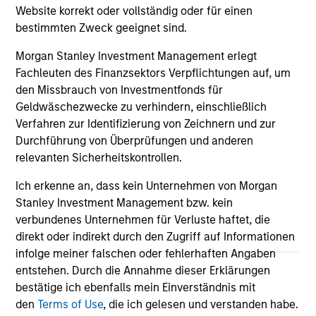
Website korrekt oder vollständig oder für einen
le
bestimmten Zweck geeignet sind.
26-MAR-2026
24
Morgan Stanley Investment Management erlegt
Fachleuten des Finanzsektors Verpflichtungen auf, um
den Missbrauch von Investmentfonds für
Geldwäschezwecke zu verhindern, einschließlich
Verfahren zur Identifizierung von Zeichnern und zur
Durchführung von Überprüfungen und anderen
relevanten Sicherheitskontrollen.
May not represent all Team Members.
Ich erkenne an, dass kein Unternehmen von Morgan
The information on this page is for informational
Stanley Investment Management bzw. kein
purposes only. The information contained herein does
verbundenes Unternehmen für Verluste haftet, die
not constitute and should not be construed as an
direkt oder indirekt durch den Zugriff auf Informationen
offering of advisory services or an offer to sell or a
infolge meiner falschen oder fehlerhaften Angaben
solicitation of an offer to buy any securities in any
jurisdiction in which such offer or solicitation,
entstehen. Durch die Annahme dieser Erklärungen
purchase or sale would be unlawful under the
bestätige ich ebenfalls mein Einverständnis mit
securities, insurance or other laws of such jurisdiction.
den
Terms of Use
, die ich gelesen und verstanden habe.