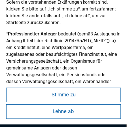
Sofern die vorstehenden Erklärungen korrekt sind,
All investing involves risks, including a loss of principal.
klicken Sie bitte auf „Ich stimme zu“, um fortzufahren;
Please refer to the strategy detail page for important
klicken Sie andernfalls auf „Ich lehne ab“, um zur
information on the strategy, including additional risk
Startseite zurückzukehren.
considerations.
*
Professioneller Anleger
bedeutet (gemäß Auslegung in
Anhang II Teil I der Richtlinie 2014/65/EU („MiFID“)): a)
ein Kreditinstitut, eine Wertpapierfirma, ein
zugelassenes oder beaufsichtigtes Finanzinstitut, eine
Versicherungsgesellschaft, ein Organismus für
gemeinsame Anlagen oder dessen
Verwaltungsgesellschaft, ein Pensionsfonds oder
dessen Verwaltungsgesellschaft, ein Warenhändler
oder Waren-Derivatehändler oder ein sonstiger
Stimme zu
institutioneller Anleger, der in jedem Fall für die Tätigkeit
auf den Finanzmärkten zugelassen sein oder
Morgan Stanley
beaufsichtigt werden muss; b) ein Großunternehmen,
Lehne ab
das mindestens zwei der folgenden
Morgan Stanley Careers
Größenanforderungen auf Unternehmensbasis erfüllt: (i)