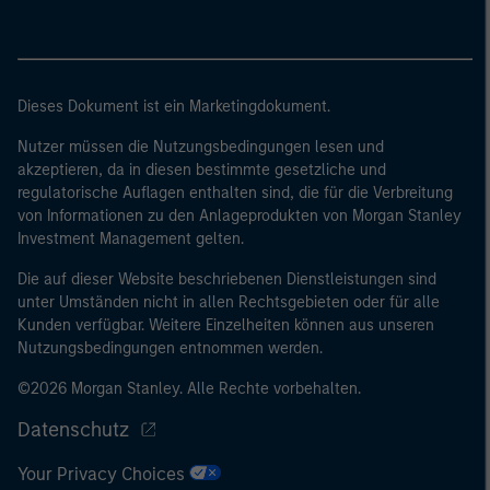
eine Bilanzsumme von 20 Mio. EUR, (ii)
Nettoumsatzerlöse von 40 Mio. EUR oder (iii)
Eigenmittel von 2 Mio. EUR, das für eigene Rechnung
handelt; oder (c) eine nationale oder regionale
Dieses Dokument ist ein Marketingdokument.
Regierung, einschließlich Stellen der staatlichen
Schuldenverwaltung auf nationaler oder regionaler
Nutzer müssen die Nutzungsbedingungen lesen und
Ebene, Zentralbanken, internationaler und
akzeptieren, da in diesen bestimmte gesetzliche und
supranationaler Einrichtungen wie die Weltbank, der
regulatorische Auflagen enthalten sind, die für die Verbreitung
von Informationen zu den Anlageprodukten von Morgan Stanley
IWF, die EZB, die EIB und andere vergleichbare
Investment Management gelten.
internationale Organisationen, die auf eigene Rechnung
handeln.
Die auf dieser Website beschriebenen Dienstleistungen sind
unter Umständen nicht in allen Rechtsgebieten oder für alle
Kunden verfügbar. Weitere Einzelheiten können aus unseren
Bitte beachten Sie, dass die Definition eines
Nutzungsbedingungen entnommen werden.
professionellen Anlegers von der Definition der
©2026 Morgan Stanley. Alle Rechte vorbehalten.
Regulierungsbehörde des Landes abweichen kann, von
dem aus auf die Website zugegriffen wird.
Datenschutz
Your Privacy Choices