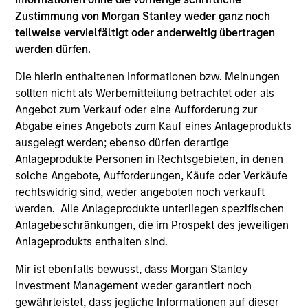
Zustimmung von Morgan Stanley weder ganz noch
teilweise vervielfältigt oder anderweitig übertragen
werden dürfen.
Die hierin enthaltenen Informationen bzw. Meinungen
sollten nicht als Werbemitteilung betrachtet oder als
Angebot zum Verkauf oder eine Aufforderung zur
Abgabe eines Angebots zum Kauf eines Anlageprodukts
ausgelegt werden; ebenso dürfen derartige
Anlageprodukte Personen in Rechtsgebieten, in denen
MEDIA APPEARANCE
PR
solche Angebote, Aufforderungen, Käufe oder Verkäufe
rechtswidrig sind, weder angeboten noch verkauft
Onyekwere Randy Ojukwu profiled in
1G
werden. Alle Anlageprodukte unterliegen spezifischen
LP Perspectives
Ac
Anlagebeschränkungen, die im Prospekt des jeweiligen
Anlageprodukts enthalten sind.
Onyekwere Randy Ojukwu, Managing Director
Mo
and Partner of Morgan Stanley’s Private Equity
ann
Mir ist ebenfalls bewusst, dass Morgan Stanley
Solutions team, outlines how his team
in
Investment Management weder garantiert noch
approaches venture investing within a broader
equ
gewährleistet, dass jegliche Informationen auf dieser
private markets portfolio.
ag