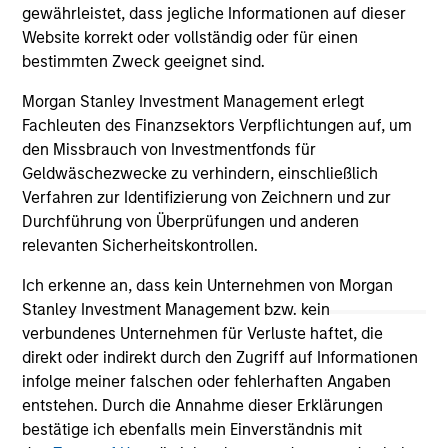
gewährleistet, dass jegliche Informationen auf dieser
Website korrekt oder vollständig oder für einen
bestimmten Zweck geeignet sind.
Morgan Stanley Investment Management erlegt
May not represent all Team Members.
Fachleuten des Finanzsektors Verpflichtungen auf, um
den Missbrauch von Investmentfonds für
The information on this page is for informational
purposes only. The information contained herein does
Geldwäschezwecke zu verhindern, einschließlich
not constitute and should not be construed as an
Verfahren zur Identifizierung von Zeichnern und zur
offering of advisory services or an offer to sell or a
Durchführung von Überprüfungen und anderen
solicitation of an offer to buy any securities in any
relevanten Sicherheitskontrollen.
jurisdiction in which such offer or solicitation,
purchase or sale would be unlawful under the
securities, insurance or other laws of such jurisdiction.
Ich erkenne an, dass kein Unternehmen von Morgan
Stanley Investment Management bzw. kein
All investing involves risks, including a loss of principal.
verbundenes Unternehmen für Verluste haftet, die
direkt oder indirekt durch den Zugriff auf Informationen
Please refer to the strategy detail page for important
information on the strategy, including additional risk
infolge meiner falschen oder fehlerhaften Angaben
considerations.
entstehen. Durch die Annahme dieser Erklärungen
bestätige ich ebenfalls mein Einverständnis mit