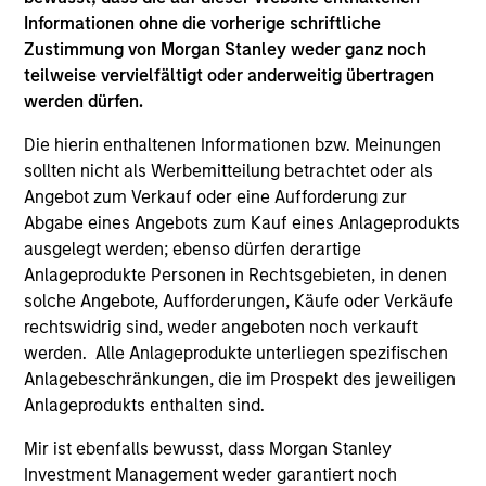
Informationen ohne die vorherige schriftliche
Zustimmung von Morgan Stanley weder ganz noch
teilweise vervielfältigt oder anderweitig übertragen
werden dürfen.
ARTICLE
PR
Die hierin enthaltenen Informationen bzw. Meinungen
sollten nicht als Werbemitteilung betrachtet oder als
Private Credit Market Monitor - Q2
Mo
Angebot zum Verkauf oder eine Aufforderung zur
2026
Ma
Abgabe eines Angebots zum Kauf eines Anlageprodukts
De
Timely insights on the private credit landscape,
Mo
ausgelegt werden; ebenso dürfen derartige
Te
exploring the trends, market developments,
an
Anlageprodukte Personen in Rechtsgebieten, in denen
and investment considerations shaping the
Mor
solche Angebote, Aufforderungen, Käufe oder Verkäufe
asset class.
$87
rechtswidrig sind, weder angeboten noch verkauft
Bri
werden. Alle Anlageprodukte unterliegen spezifischen
Co
Anlagebeschränkungen, die im Prospekt des jeweiligen
en
Anlageprodukts enthalten sind.
04-AUG-2026
29
Mir ist ebenfalls bewusst, dass Morgan Stanley
Investment Management weder garantiert noch