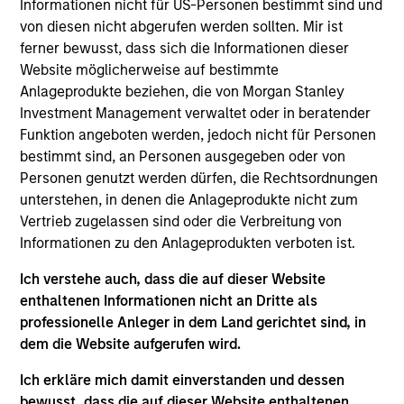
Informationen nicht für US-Personen bestimmt sind und
Stanley Private Credit team involved in
von diesen nicht abgerufen werden sollten. Mir ist
underwriting, structuring, and monitoring
ferner bewusst, dass sich die Informationen dieser
investments across the platform’s Direct Lending
Website möglicherweise auf bestimmte
strategy. Michael joined Morgan Stanley in 2019
Anlageprodukte beziehen, die von Morgan Stanley
and prior to that worked in investment banking at
Investment Management verwaltet oder in beratender
Deutsche Bank. Michael earned a Master’s in
Funktion angeboten werden, jedoch nicht für Personen
Finance degree from Washington University in St.
bestimmt sind, an Personen ausgegeben oder von
Louis and a Bachelor’s in Finance and Economics
Personen genutzt werden dürfen, die Rechtsordnungen
from the University of Kentucky.
unterstehen, in denen die Anlageprodukte nicht zum
Vertrieb zugelassen sind oder die Verbreitung von
Informationen zu den Anlageprodukten verboten ist.
Team Insights
Ich verstehe auch, dass die auf dieser Website
enthaltenen Informationen nicht an Dritte als
professionelle Anleger in dem Land gerichtet sind, in
dem die Website aufgerufen wird.
Ich erkläre mich damit einverstanden und dessen
bewusst, dass die auf dieser Website enthaltenen