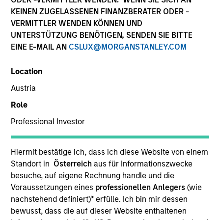
KEINEN ZUGELASSENEN FINANZBERATER ODER -
VERMITTLER WENDEN KÖNNEN UND
UNTERSTÜTZUNG BENÖTIGEN, SENDEN SIE BITTE
EINE E-MAIL AN
CSLUX@MORGANSTANLEY.COM
Location
Austria
Role
YEARS OF INDUSTRY EXPERIENCE
Professional Investor
8
Years
TEAM
Hiermit bestätige ich, dass ich diese Website von einem
Standort in
Österreich
aus für Informationszwecke
North America Private Credit
besuche, auf eigene Rechnung handle und die
Voraussetzungen eines
professionellen Anlegers
(wie
nachstehend definiert)
*
erfülle. Ich bin mir dessen
bewusst, dass die auf dieser Website enthaltenen
Michael is currently a Vice President on the Morgan