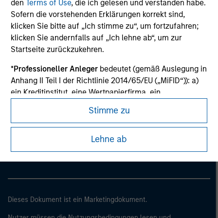
den
Terms of Use
, die ich gelesen und verstanden habe.
Sofern die vorstehenden Erklärungen korrekt sind,
klicken Sie bitte auf „Ich stimme zu“, um fortzufahren;
klicken Sie andernfalls auf „Ich lehne ab“, um zur
Startseite zurückzukehren.
*
Professioneller Anleger
bedeutet (gemäß Auslegung in
Anhang II Teil I der Richtlinie 2014/65/EU („MiFID“)): a)
ein Kreditinstitut, eine Wertpapierfirma, ein
zugelassenes oder beaufsichtigtes Finanzinstitut, eine
Stimme zu
Versicherungsgesellschaft, ein Organismus für
Morgan Stanley
gemeinsame Anlagen oder dessen
Morgan Stanley Careers
Lehne ab
Verwaltungsgesellschaft, ein Pensionsfonds oder
dessen Verwaltungsgesellschaft, ein Warenhändler
oder Waren-Derivatehändler oder ein sonstiger
institutioneller Anleger, der in jedem Fall für die Tätigkeit
auf den Finanzmärkten zugelassen sein oder
beaufsichtigt werden muss; b) ein Großunternehmen,
Dieses Dokument ist ein Marketingdokument.
das mindestens zwei der folgenden
Nutzer müssen die Nutzungsbedingungen lesen und