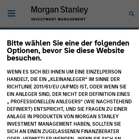
Mehdi Barone
Bitte wählen Sie eine der folgenden
Optionen, bevor Sie diese Website
Portfolio Manager and founding
besuchen.
member of Parametric EMEA
WENN ES SICH BEI IHNEN UM EINE EINZELPERSON
HANDELT, DIE EIN „KLEINANLEGER“ IM SINNE DER
RICHTLINIE 2011/61/EU (AIFMD) IST, ODER WENN SIE
EIN ANLEGER SIND, DER NICHT DER DEFINITION EINES
„ PROFESSIONELLEN ANLEGERS“ (WIE NACHSTEHEND
DEFINIERT) ENTSPRICHT, UND SIE FRAGEN ZU EINER
ANLAGE IN PRODUKTEN VON MORGAN STANLEY
INVESTMENT MANAGEMENT HABEN, SOLLTEN SIE
SICH AN EINEN ZUGELASSENEN FINANZBERATER
ODER -VERMITTLER WENDEN. WENN SIE SICH AN