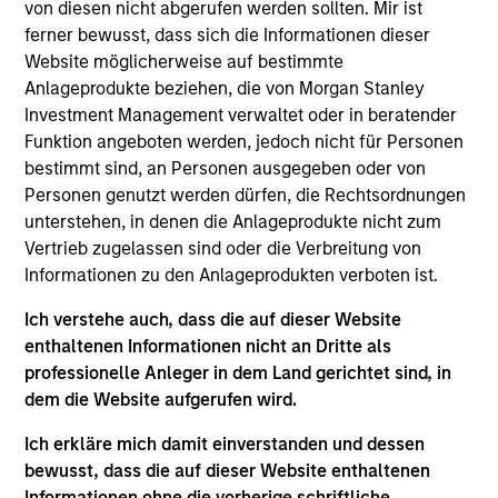
von diesen nicht abgerufen werden sollten. Mir ist
Mehdi Barone is a Portfolio Manager and founding
ferner bewusst, dass sich die Informationen dieser
member of Parametric EMEA. Mr. Barone has over
Website möglicherweise auf bestimmte
24 years of experience in fund management, with
Anlageprodukte beziehen, die von Morgan Stanley
prior roles at HSBC Sinopia Asset Management as a
Investment Management verwaltet oder in beratender
quantitative fund manager and at J.P. Morgan in
Funktion angeboten werden, jedoch nicht für Personen
London as Head of Fund Management at J.P.
bestimmt sind, an Personen ausgegeben oder von
Morgan Mansart Management Limited. He rejoined
Personen genutzt werden dürfen, die Rechtsordnungen
Parametric EMEA in 2016 as Head of Portfolio
unterstehen, in denen die Anlageprodukte nicht zum
Management and deputy of the Paris-based Asset
Vertrieb zugelassen sind oder die Verbreitung von
Management Company. He is a graduate of Skema
Informationen zu den Anlageprodukten verboten ist.
Business School (Finance) and holds a Master’s
degree in Asset Management from Université Paris-
Ich verstehe auch, dass die auf dieser Website
Dauphine.
enthaltenen Informationen nicht an Dritte als
professionelle Anleger in dem Land gerichtet sind, in
dem die Website aufgerufen wird.
Team Insights
Ich erkläre mich damit einverstanden und dessen
bewusst, dass die auf dieser Website enthaltenen
Informationen ohne die vorherige schriftliche