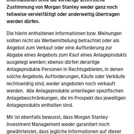
Zustimmung von Morgan Stanley weder ganz noch
teilweise vervielfältigt oder anderweitig übertragen
werden dürfen.
Die hierin enthaltenen Informationen bzw. Meinungen
sollten nicht als Werbemitteilung betrachtet oder als
Angebot zum Verkauf oder eine Aufforderung zur
Abgabe eines Angebots zum Kauf eines Anlageprodukts
ausgelegt werden; ebenso dürfen derartige
2026 OUTLOOKS
20
Anlageprodukte Personen in Rechtsgebieten, in denen
solche Angebote, Aufforderungen, Käufe oder Verkäufe
Commodity Market Outlook: Trends
Co
rechtswidrig sind, weder angeboten noch verkauft
Driving Optimism in 2026
Dr
werden. Alle Anlageprodukte unterliegen spezifischen
Discover what key trends are shaping the
Di
Anlagebeschränkungen, die im Prospekt des jeweiligen
commodity sectors in 2026 and setting up an
co
Anlageprodukts enthalten sind.
optimistic outlook for commodities.
opt
Mir ist ebenfalls bewusst, dass Morgan Stanley
Investment Management weder garantiert noch
gewährleistet, dass jegliche Informationen auf dieser