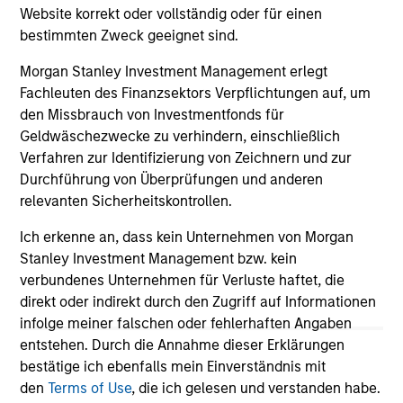
Website korrekt oder vollständig oder für einen
bestimmten Zweck geeignet sind.
12-DEC-2025
12-
Morgan Stanley Investment Management erlegt
Fachleuten des Finanzsektors Verpflichtungen auf, um
den Missbrauch von Investmentfonds für
Geldwäschezwecke zu verhindern, einschließlich
Verfahren zur Identifizierung von Zeichnern und zur
Durchführung von Überprüfungen und anderen
relevanten Sicherheitskontrollen.
May not represent all Team Members.
Ich erkenne an, dass kein Unternehmen von Morgan
Stanley Investment Management bzw. kein
The information on this page is for informational
verbundenes Unternehmen für Verluste haftet, die
purposes only. The information contained herein does
direkt oder indirekt durch den Zugriff auf Informationen
not constitute and should not be construed as an
offering of advisory services or an offer to sell or a
infolge meiner falschen oder fehlerhaften Angaben
solicitation of an offer to buy any securities in any
entstehen. Durch die Annahme dieser Erklärungen
jurisdiction in which such offer or solicitation,
bestätige ich ebenfalls mein Einverständnis mit
purchase or sale would be unlawful under the
den
Terms of Use
, die ich gelesen und verstanden habe.
securities, insurance or other laws of such jurisdiction.