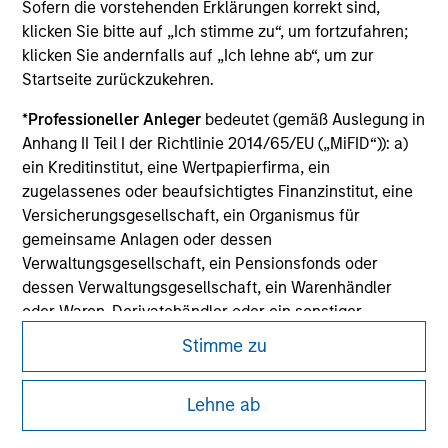
Sofern die vorstehenden Erklärungen korrekt sind,
All investing involves risks, including a loss of principal.
klicken Sie bitte auf „Ich stimme zu“, um fortzufahren;
klicken Sie andernfalls auf „Ich lehne ab“, um zur
Please refer to the strategy detail page for important
Startseite zurückzukehren.
information on the strategy, including additional risk
considerations.
*
Professioneller Anleger
bedeutet (gemäß Auslegung in
Anhang II Teil I der Richtlinie 2014/65/EU („MiFID“)): a)
ein Kreditinstitut, eine Wertpapierfirma, ein
zugelassenes oder beaufsichtigtes Finanzinstitut, eine
Versicherungsgesellschaft, ein Organismus für
gemeinsame Anlagen oder dessen
Verwaltungsgesellschaft, ein Pensionsfonds oder
dessen Verwaltungsgesellschaft, ein Warenhändler
oder Waren-Derivatehändler oder ein sonstiger
institutioneller Anleger, der in jedem Fall für die Tätigkeit
Stimme zu
auf den Finanzmärkten zugelassen sein oder
beaufsichtigt werden muss; b) ein Großunternehmen,
Morgan Stanley
Lehne ab
das mindestens zwei der folgenden
Morgan Stanley Careers
Größenanforderungen auf Unternehmensbasis erfüllt: (i)