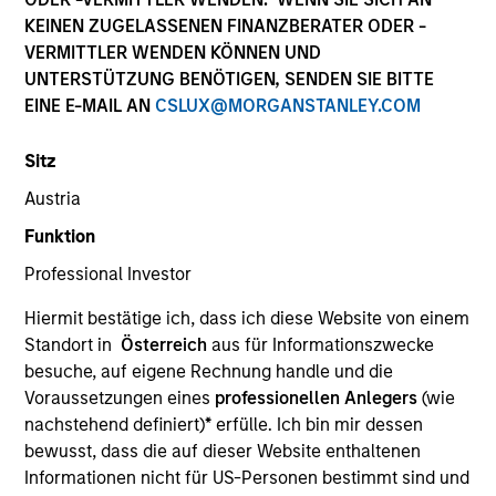
KEINEN ZUGELASSENEN FINANZBERATER ODER -
VERMITTLER WENDEN KÖNNEN UND
UNTERSTÜTZUNG BENÖTIGEN, SENDEN SIE BITTE
EINE E-MAIL AN
CSLUX@MORGANSTANLEY.COM
Sitz
Austria
Funktion
Professional Investor
YEARS OF INDUSTRY EXPERIENCE
25
Years
Hiermit bestätige ich, dass ich diese Website von einem
Standort in
Österreich
aus für Informationszwecke
TEAM
besuche, auf eigene Rechnung handle und die
Voraussetzungen eines
professionellen Anlegers
(wie
Parametric
nachstehend definiert)
*
erfülle. Ich bin mir dessen
bewusst, dass die auf dieser Website enthaltenen
Informationen nicht für US-Personen bestimmt sind und