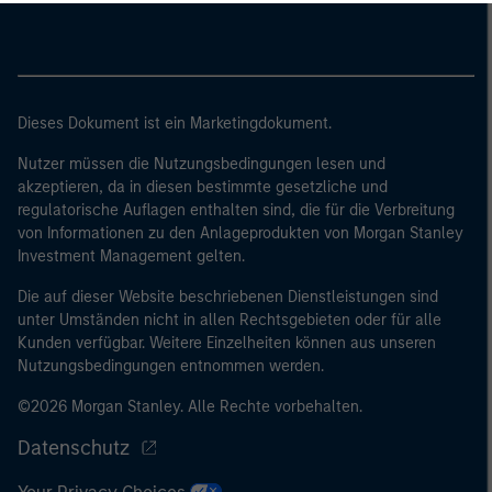
eine Bilanzsumme von 20 Mio. EUR, (ii)
Nettoumsatzerlöse von 40 Mio. EUR oder (iii)
Eigenmittel von 2 Mio. EUR, das für eigene Rechnung
handelt; oder (c) eine nationale oder regionale
Regierung, einschließlich Stellen der staatlichen
Dieses Dokument ist ein Marketingdokument.
Schuldenverwaltung auf nationaler oder regionaler
Nutzer müssen die Nutzungsbedingungen lesen und
Ebene, Zentralbanken, internationaler und
akzeptieren, da in diesen bestimmte gesetzliche und
supranationaler Einrichtungen wie die Weltbank, der
regulatorische Auflagen enthalten sind, die für die Verbreitung
IWF, die EZB, die EIB und andere vergleichbare
von Informationen zu den Anlageprodukten von Morgan Stanley
internationale Organisationen, die auf eigene Rechnung
Investment Management gelten.
handeln.
Die auf dieser Website beschriebenen Dienstleistungen sind
unter Umständen nicht in allen Rechtsgebieten oder für alle
Bitte beachten Sie, dass die Definition eines
Kunden verfügbar. Weitere Einzelheiten können aus unseren
Nutzungsbedingungen entnommen werden.
professionellen Anlegers von der Definition der
Regulierungsbehörde des Landes abweichen kann, von
©2026 Morgan Stanley. Alle Rechte vorbehalten.
dem aus auf die Website zugegriffen wird.
Datenschutz