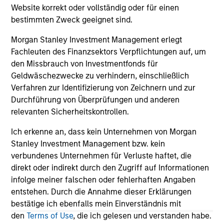
2026
Ma
Website korrekt oder vollständig oder für einen
De
Timely insights on the private credit landscape,
Mo
bestimmten Zweck geeignet sind.
Te
exploring the trends, market developments,
an
Morgan Stanley Investment Management erlegt
and investment considerations shaping the
Mor
Fachleuten des Finanzsektors Verpflichtungen auf, um
asset class.
$87
den Missbrauch von Investmentfonds für
Bri
Geldwäschezwecke zu verhindern, einschließlich
Co
Verfahren zur Identifizierung von Zeichnern und zur
en
Durchführung von Überprüfungen und anderen
04-AUG-2026
29
relevanten Sicherheitskontrollen.
Ich erkenne an, dass kein Unternehmen von Morgan
Stanley Investment Management bzw. kein
verbundenes Unternehmen für Verluste haftet, die
direkt oder indirekt durch den Zugriff auf Informationen
infolge meiner falschen oder fehlerhaften Angaben
May not represent all Team Members.
entstehen. Durch die Annahme dieser Erklärungen
bestätige ich ebenfalls mein Einverständnis mit
The information on this page is for informational
den
Terms of Use
, die ich gelesen und verstanden habe.
purposes only. The information contained herein does