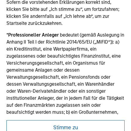
not constitute and should not be construed as an
Sofern die vorstehenden Erklärungen korrekt sind,
offering of advisory services or an offer to sell or a
klicken Sie bitte auf „Ich stimme zu“, um fortzufahren;
solicitation of an offer to buy any securities in any
klicken Sie andernfalls auf „Ich lehne ab“, um zur
jurisdiction in which such offer or solicitation,
Startseite zurückzukehren.
purchase or sale would be unlawful under the
securities, insurance or other laws of such jurisdiction.
*
Professioneller Anleger
bedeutet (gemäß Auslegung in
All investing involves risks, including a loss of principal.
Anhang II Teil I der Richtlinie 2014/65/EU („MiFID“)): a)
ein Kreditinstitut, eine Wertpapierfirma, ein
Please refer to the strategy detail page for important
zugelassenes oder beaufsichtigtes Finanzinstitut, eine
information on the strategy, including additional risk
considerations.
Versicherungsgesellschaft, ein Organismus für
gemeinsame Anlagen oder dessen
Verwaltungsgesellschaft, ein Pensionsfonds oder
dessen Verwaltungsgesellschaft, ein Warenhändler
oder Waren-Derivatehändler oder ein sonstiger
institutioneller Anleger, der in jedem Fall für die Tätigkeit
auf den Finanzmärkten zugelassen sein oder
beaufsichtigt werden muss; b) ein Großunternehmen,
das mindestens zwei der folgenden
Größenanforderungen auf Unternehmensbasis erfüllt: (i)
Stimme zu