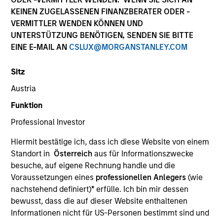
KEINEN ZUGELASSENEN FINANZBERATER ODER -
VERMITTLER WENDEN KÖNNEN UND
UNTERSTÜTZUNG BENÖTIGEN, SENDEN SIE BITTE
EINE E-MAIL AN
CSLUX@MORGANSTANLEY.COM
Sitz
Austria
Funktion
YEARS OF INDUSTRY EXPERIENCE
Professional Investor
15
Years
Hiermit bestätige ich, dass ich diese Website von einem
TEAM
Standort in
Österreich
aus für Informationszwecke
besuche, auf eigene Rechnung handle und die
North America Private Credit
Voraussetzungen eines
professionellen Anlegers
(wie
nachstehend definiert)
*
erfülle. Ich bin mir dessen
bewusst, dass die auf dieser Website enthaltenen
James Morphis is a Managing Director of Morgan
Informationen nicht für US-Personen bestimmt sind und