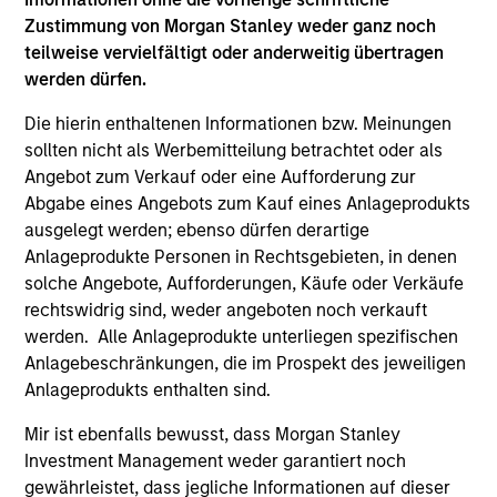
Management at Cornell University
Zustimmung von Morgan Stanley weder ganz noch
teilweise vervielfältigt oder anderweitig übertragen
werden dürfen.
Die hierin enthaltenen Informationen bzw. Meinungen
Team Insights
sollten nicht als Werbemitteilung betrachtet oder als
Angebot zum Verkauf oder eine Aufforderung zur
Abgabe eines Angebots zum Kauf eines Anlageprodukts
ausgelegt werden; ebenso dürfen derartige
Anlageprodukte Personen in Rechtsgebieten, in denen
solche Angebote, Aufforderungen, Käufe oder Verkäufe
rechtswidrig sind, weder angeboten noch verkauft
werden. Alle Anlageprodukte unterliegen spezifischen
Anlagebeschränkungen, die im Prospekt des jeweiligen
Anlageprodukts enthalten sind.
ARTICLE
PR
Mir ist ebenfalls bewusst, dass Morgan Stanley
Investment Management weder garantiert noch
Private Credit Market Monitor - Q2
Mo
gewährleistet, dass jegliche Informationen auf dieser