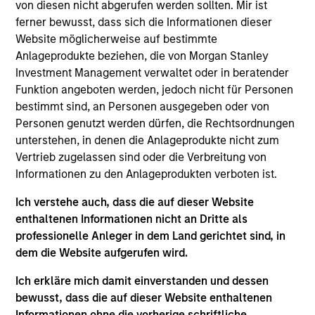
Stanley and a member of the Morgan Stanley
von diesen nicht abgerufen werden sollten. Mir ist
Private Credit team, where he serves on the
ferner bewusst, dass sich die Informationen dieser
investment committee and focuses on originating
Website möglicherweise auf bestimmte
and underwriting investment opportunities. Mr.
Anlageprodukte beziehen, die von Morgan Stanley
Morphis joined Morgan Stanley in 2016 and has
Investment Management verwaltet oder in beratender
over 13 years of relevant industry experience. Prior
Funktion angeboten werden, jedoch nicht für Personen
to joining Morgan Stanley, Mr. Morphis structured,
bestimmt sind, an Personen ausgegeben oder von
marketed and placed private debt and equity
Personen genutzt werden dürfen, die Rechtsordnungen
capital as part of Houlihan Lokey’s Capital Markets
unterstehen, in denen die Anlageprodukte nicht zum
Group. Prior to Houlihan Lokey, Mr. Morphis was an
Vertrieb zugelassen sind oder die Verbreitung von
Assistant Vice President at GE Capital Markets in
Informationen zu den Anlageprodukten verboten ist.
their leveraged finance business, structuring,
Ich verstehe auch, dass die auf dieser Website
marketing and syndicating leveraged loans. Mr.
enthaltenen Informationen nicht an Dritte als
Morphis was also an analyst at M&T Bank, where he
professionelle Anleger in dem Land gerichtet sind, in
underwrote middle market credit facilities,
dem die Website aufgerufen wird.
conducting fundamental credit analysis and
performing detailed financial modeling. Mr. Morphis
Ich erkläre mich damit einverstanden und dessen
holds a B.A. from the University of Rochester and
bewusst, dass die auf dieser Website enthaltenen
an MBA from the Johnson Graduate School of
Informationen ohne die vorherige schriftliche