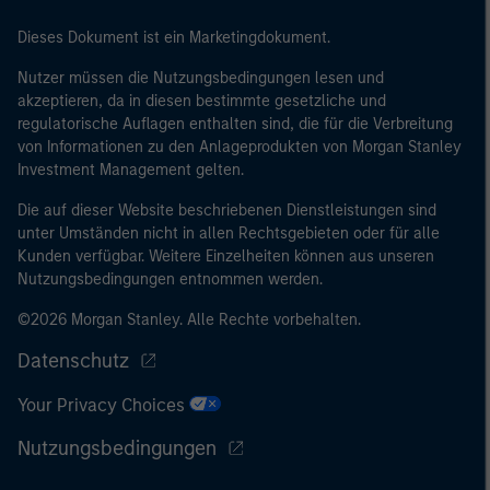
eine Bilanzsumme von 20 Mio. EUR, (ii)
Nettoumsatzerlöse von 40 Mio. EUR oder (iii)
Dieses Dokument ist ein Marketingdokument.
Eigenmittel von 2 Mio. EUR, das für eigene Rechnung
Nutzer müssen die Nutzungsbedingungen lesen und
handelt; oder (c) eine nationale oder regionale
akzeptieren, da in diesen bestimmte gesetzliche und
Regierung, einschließlich Stellen der staatlichen
regulatorische Auflagen enthalten sind, die für die Verbreitung
Schuldenverwaltung auf nationaler oder regionaler
von Informationen zu den Anlageprodukten von Morgan Stanley
Ebene, Zentralbanken, internationaler und
Investment Management gelten.
supranationaler Einrichtungen wie die Weltbank, der
Die auf dieser Website beschriebenen Dienstleistungen sind
IWF, die EZB, die EIB und andere vergleichbare
unter Umständen nicht in allen Rechtsgebieten oder für alle
internationale Organisationen, die auf eigene Rechnung
Kunden verfügbar. Weitere Einzelheiten können aus unseren
handeln.
Nutzungsbedingungen entnommen werden.
©2026 Morgan Stanley. Alle Rechte vorbehalten.
Bitte beachten Sie, dass die Definition eines
Datenschutz
professionellen Anlegers von der Definition der
Regulierungsbehörde des Landes abweichen kann, von
Your Privacy Choices
dem aus auf die Website zugegriffen wird.
Nutzungsbedingungen