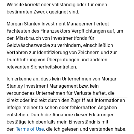
14-JUL-2026
10
Website korrekt oder vollständig oder für einen
bestimmten Zweck geeignet sind.
Morgan Stanley Investment Management erlegt
Fachleuten des Finanzsektors Verpflichtungen auf, um
den Missbrauch von Investmentfonds für
Geldwäschezwecke zu verhindern, einschließlich
Verfahren zur Identifizierung von Zeichnern und zur
May not represent all Team Members.
Durchführung von Überprüfungen und anderen
The information on this page is for informational
relevanten Sicherheitskontrollen.
purposes only. The information contained herein does
not constitute and should not be construed as an
Ich erkenne an, dass kein Unternehmen von Morgan
offering of advisory services or an offer to sell or a
Stanley Investment Management bzw. kein
solicitation of an offer to buy any securities in any
verbundenes Unternehmen für Verluste haftet, die
jurisdiction in which such offer or solicitation,
direkt oder indirekt durch den Zugriff auf Informationen
purchase or sale would be unlawful under the
securities, insurance or other laws of such jurisdiction.
infolge meiner falschen oder fehlerhaften Angaben
entstehen. Durch die Annahme dieser Erklärungen
All investing involves risks, including a loss of principal.
bestätige ich ebenfalls mein Einverständnis mit
den
Terms of Use
, die ich gelesen und verstanden habe.
Please refer to the strategy detail page for important