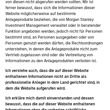
and a research analyst on the Eaton Vance
von diesen nicht abgerufen werden sollten. Mir ist
Core/Growth team. He is responsible for coverage
ferner bewusst, dass sich die Informationen dieser
of the consumer discretionary and staples sectors.
Website möglicherweise auf bestimmte
He joined Eaton Vance in 2022. Morgan Stanley
Anlageprodukte beziehen, die von Morgan Stanley
acquired Eaton Vance in March 2021. James began
Investment Management verwaltet oder in beratender
his career in the investment management industry
Funktion angeboten werden, jedoch nicht für Personen
in 2010. He has historically covered the consumer
bestimmt sind, an Personen ausgegeben oder von
and energy sectors. Before joining Eaton Vance, he
Personen genutzt werden dürfen, die Rechtsordnungen
was a senior analyst at Surveyor Capital.
unterstehen, in denen die Anlageprodukte nicht zum
Previously, he was affiliated with MFS Investment
Vertrieb zugelassen sind oder die Verbreitung von
Management. James earned a B.S. from Boston
Informationen zu den Anlageprodukten verboten ist.
College Carroll School of Management.
Ich verstehe auch, dass die auf dieser Website
enthaltenen Informationen nicht an Dritte als
professionelle Anleger in dem Land gerichtet sind, in
dem die Website aufgerufen wird.
Team Insights
Ich erkläre mich damit einverstanden und dessen
bewusst, dass die auf dieser Website enthaltenen
Informationen ohne die vorherige schriftliche