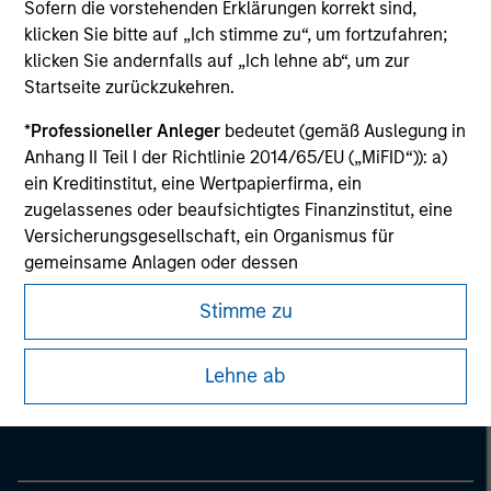
information on the strategy, including additional risk
Sofern die vorstehenden Erklärungen korrekt sind,
considerations.
klicken Sie bitte auf „Ich stimme zu“, um fortzufahren;
klicken Sie andernfalls auf „Ich lehne ab“, um zur
Startseite zurückzukehren.
*
Professioneller Anleger
bedeutet (gemäß Auslegung in
Anhang II Teil I der Richtlinie 2014/65/EU („MiFID“)): a)
ein Kreditinstitut, eine Wertpapierfirma, ein
zugelassenes oder beaufsichtigtes Finanzinstitut, eine
Versicherungsgesellschaft, ein Organismus für
gemeinsame Anlagen oder dessen
Verwaltungsgesellschaft, ein Pensionsfonds oder
Stimme zu
dessen Verwaltungsgesellschaft, ein Warenhändler
oder Waren-Derivatehändler oder ein sonstiger
Morgan Stanley
institutioneller Anleger, der in jedem Fall für die Tätigkeit
Lehne ab
Morgan Stanley Careers
auf den Finanzmärkten zugelassen sein oder
beaufsichtigt werden muss; b) ein Großunternehmen,
das mindestens zwei der folgenden
Größenanforderungen auf Unternehmensbasis erfüllt: (i)