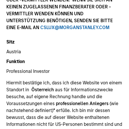
KEINEN ZUGELASSENEN FINANZBERATER ODER -
VERMITTLER WENDEN KÖNNEN UND
UNTERSTÜTZUNG BENÖTIGEN, SENDEN SIE BITTE
EINE E-MAIL AN
CSLUX@MORGANSTANLEY.COM
Sitz
Austria
Funktion
YEARS OF INDUSTRY EXPERIENCE
Professional Investor
16
Years
Hiermit bestätige ich, dass ich diese Website von einem
TEAM
Standort in
Österreich
aus für Informationszwecke
besuche, auf eigene Rechnung handle und die
Eaton Vance Equity Team
Voraussetzungen eines
professionellen Anlegers
(wie
nachstehend definiert)
*
erfülle. Ich bin mir dessen
bewusst, dass die auf dieser Website enthaltenen
James is an executive director of Morgan Stanley
Informationen nicht für US-Personen bestimmt sind und