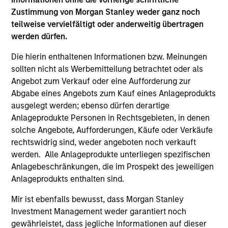
Zustimmung von Morgan Stanley weder ganz noch
teilweise vervielfältigt oder anderweitig übertragen
werden dürfen.
Die hierin enthaltenen Informationen bzw. Meinungen
sollten nicht als Werbemitteilung betrachtet oder als
Angebot zum Verkauf oder eine Aufforderung zur
Abgabe eines Angebots zum Kauf eines Anlageprodukts
ARTICLE
AR
ausgelegt werden; ebenso dürfen derartige
Equity Market Monitor – Q2 2026
Eq
Anlageprodukte Personen in Rechtsgebieten, in denen
solche Angebote, Aufforderungen, Käufe oder Verkäufe
Overview of the current landscape across
Ov
rechtswidrig sind, weder angeboten noch verkauft
equity markets.
eq
werden. Alle Anlageprodukte unterliegen spezifischen
Anlagebeschränkungen, die im Prospekt des jeweiligen
Anlageprodukts enthalten sind.
Mir ist ebenfalls bewusst, dass Morgan Stanley
Investment Management weder garantiert noch
gewährleistet, dass jegliche Informationen auf dieser