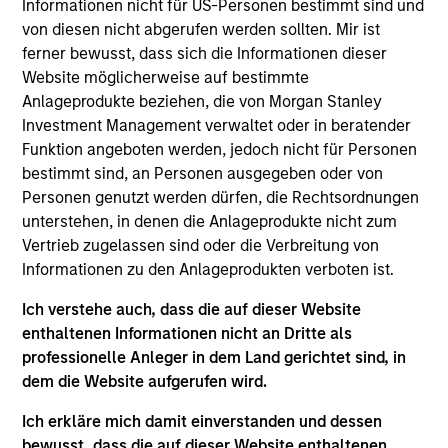
Informationen nicht für US-Personen bestimmt sind und
Jade Huang is a managing director, chief
von diesen nicht abgerufen werden sollten. Mir ist
investment officer for Calvert Research and
ferner bewusst, dass sich die Informationen dieser
Management. In that role, she leads Calvert’s
Website möglicherweise auf bestimmte
innovative investment strategy and oversees
Anlageprodukte beziehen, die von Morgan Stanley
research. Jade previously served as managing
Investment Management verwaltet oder in beratender
director of Applied Responsible Investment
Funktion angeboten werden, jedoch nicht für Personen
Solutions. She joined Calvert Research and
bestimmt sind, an Personen ausgegeben oder von
Management in 2016. Jade began her career in the
Personen genutzt werden dürfen, die Rechtsordnungen
investment management industry in 2005. Before
unterstehen, in denen die Anlageprodukte nicht zum
joining Calvert Research and Management, she was
Vertrieb zugelassen sind oder die Verbreitung von
a portfolio manager with Calvert Investments.
Informationen zu den Anlageprodukten verboten ist.
Previously, she was an investment analyst at
Microvest, an asset management firm specializing
Ich verstehe auch, dass die auf dieser Website
in impact investing, and led the certification
enthaltenen Informationen nicht an Dritte als
department at Fair Trade USA. Jade earned a B.A.
professionelle Anleger in dem Land gerichtet sind, in
from the University of California, Berkeley and an
dem die Website aufgerufen wird.
M.A. in international finance and economics from
Johns Hopkins University, School of Advanced
Ich erkläre mich damit einverstanden und dessen
International Studies (SAIS).
bewusst, dass die auf dieser Website enthaltenen