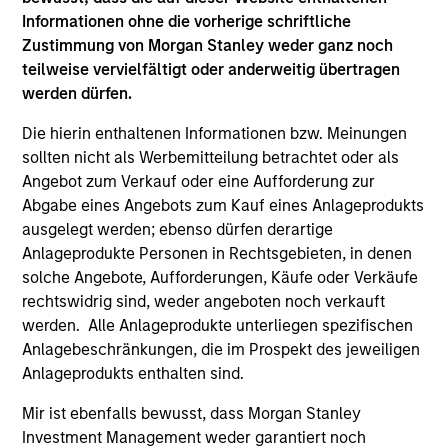
Informationen ohne die vorherige schriftliche
Zustimmung von Morgan Stanley weder ganz noch
teilweise vervielfältigt oder anderweitig übertragen
werden dürfen.
May not represent all Team Members.
Die hierin enthaltenen Informationen bzw. Meinungen
The information on this page is for informational
sollten nicht als Werbemitteilung betrachtet oder als
purposes only. The information contained herein does
not constitute and should not be construed as an
Angebot zum Verkauf oder eine Aufforderung zur
offering of advisory services or an offer to sell or a
Abgabe eines Angebots zum Kauf eines Anlageprodukts
solicitation of an offer to buy any securities in any
ausgelegt werden; ebenso dürfen derartige
jurisdiction in which such offer or solicitation,
Anlageprodukte Personen in Rechtsgebieten, in denen
purchase or sale would be unlawful under the
securities, insurance or other laws of such jurisdiction.
solche Angebote, Aufforderungen, Käufe oder Verkäufe
rechtswidrig sind, weder angeboten noch verkauft
All investing involves risks, including a loss of principal.
werden. Alle Anlageprodukte unterliegen spezifischen
Anlagebeschränkungen, die im Prospekt des jeweiligen
Please refer to the strategy detail page for important
information on the strategy, including additional risk
Anlageprodukts enthalten sind.
considerations.
Mir ist ebenfalls bewusst, dass Morgan Stanley
Investment Management weder garantiert noch