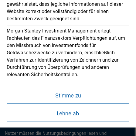
gewährleistet, dass jegliche Informationen auf dieser
Website korrekt oder vollständig oder für einen
bestimmten Zweck geeignet sind.
Morgan Stanley Investment Management erlegt
Fachleuten des Finanzsektors Verpflichtungen auf, um
den Missbrauch von Investmentfonds für
Geldwäschezwecke zu verhindern, einschließlich
Verfahren zur Identifizierung von Zeichnern und zur
Durchführung von Überprüfungen und anderen
Morgan Stanley
relevanten Sicherheitskontrollen.
Morgan Stanley Careers
Ich erkenne an, dass kein Unternehmen von Morgan
Stanley Investment Management bzw. kein
Stimme zu
verbundenes Unternehmen für Verluste haftet, die
direkt oder indirekt durch den Zugriff auf Informationen
Lehne ab
infolge meiner falschen oder fehlerhaften Angaben
Dieses Dokument ist ein Marketingdokument.
entstehen. Durch die Annahme dieser Erklärungen
bestätige ich ebenfalls mein Einverständnis mit
Nutzer müssen die Nutzungsbedingungen lesen und