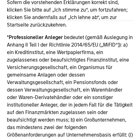
Sofern die vorstehenden Erklärungen korrekt sind,
klicken Sie bitte auf „Ich stimme zu“, um fortzufahren;
klicken Sie andernfalls auf „Ich lehne ab“, um zur
Startseite zurückzukehren.
May not represent all Team Members.
*
Professioneller Anleger
bedeutet (gemäß Auslegung in
Anhang II Teil I der Richtlinie 2014/65/EU („MiFID“)): a)
The information on this page is for informational
ein Kreditinstitut, eine Wertpapierfirma, ein
purposes only. The information contained herein does
not constitute and should not be construed as an
zugelassenes oder beaufsichtigtes Finanzinstitut, eine
offering of advisory services or an offer to sell or a
Versicherungsgesellschaft, ein Organismus für
solicitation of an offer to buy any securities in any
gemeinsame Anlagen oder dessen
jurisdiction in which such offer or solicitation,
Verwaltungsgesellschaft, ein Pensionsfonds oder
purchase or sale would be unlawful under the
securities, insurance or other laws of such jurisdiction.
dessen Verwaltungsgesellschaft, ein Warenhändler
oder Waren-Derivatehändler oder ein sonstiger
All investing involves risks, including a loss of principal.
institutioneller Anleger, der in jedem Fall für die Tätigkeit
auf den Finanzmärkten zugelassen sein oder
Please refer to the strategy detail page for important
information on the strategy, including additional risk
beaufsichtigt werden muss; b) ein Großunternehmen,
considerations.
das mindestens zwei der folgenden
Größenanforderungen auf Unternehmensbasis erfüllt: (i)