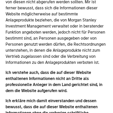
Manager for Calvert Research and Management,
von diesen nicht abgerufen werden sollten. Mir ist
which specializes in responsible and sustainable
ferner bewusst, dass sich die Informationen dieser
investing across global capital markets. He joined
Website möglicherweise auf bestimmte
Calvert Research and Management in 2019. Ibrahim
Anlageprodukte beziehen, die von Morgan Stanley
began his career in the investment management
Investment Management verwaltet oder in beratender
industry in 2004. Before joining Calvert Research
Funktion angeboten werden, jedoch nicht für Personen
and Management, he was vice president of product
bestimmt sind, an Personen ausgegeben oder von
development at Oppenheimer Funds. Previously, he
Personen genutzt werden dürfen, die Rechtsordnungen
held roles at IHS Markit as executive director,
unterstehen, in denen die Anlageprodukte nicht zum
responsible for managing the index R&D team, and
Vertrieb zugelassen sind oder die Verbreitung von
vice president, new indices, and was a consultant
Informationen zu den Anlageprodukten verboten ist.
at International Index Company.
Ich verstehe auch, dass die auf dieser Website
enthaltenen Informationen nicht an Dritte als
professionelle Anleger in dem Land gerichtet sind, in
Ibrahim earned a B.S. and an M.S. from Philipps-
dem die Website aufgerufen wird.
University Marburg. He holds the Chartered
Alternative Investment Analyst (CAIA) and Financial
Ich erkläre mich damit einverstanden und dessen
Risk Manager (FRM) designations, and is a CFA
bewusst, dass die auf dieser Website enthaltenen
charterholder.
Informationen ohne die vorherige schriftliche