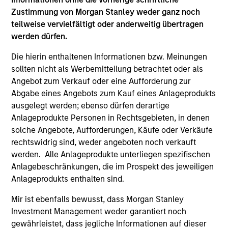
Zustimmung von Morgan Stanley weder ganz noch
teilweise vervielfältigt oder anderweitig übertragen
werden dürfen.
Calvert Research and Management Team
Die hierin enthaltenen Informationen bzw. Meinungen
sollten nicht als Werbemitteilung betrachtet oder als
Angebot zum Verkauf oder eine Aufforderung zur
Calvert Sustainable Select Strategy
Abgabe eines Angebots zum Kauf eines Anlageprodukts
The Calvert Sustainable Select Strategy is
ausgelegt werden; ebenso dürfen derartige
guided by Calvert's Principles of
Anlageprodukte Personen in Rechtsgebieten, in denen
solche Angebote, Aufforderungen, Käufe oder Verkäufe
Responsible Investing. Calvert seeks to
rechtswidrig sind, weder angeboten noch verkauft
identify and invest in companies that it
werden. Alle Anlageprodukte unterliegen spezifischen
believes are ESG leaders or improvers,
Anlagebeschränkungen, die im Prospekt des jeweiligen
dedicated to capturing a more sustainable
Anlageprodukts enthalten sind.
economic system.
Mir ist ebenfalls bewusst, dass Morgan Stanley
Investment Management weder garantiert noch
Calvert Diversity, Equity and Inclusion
gewährleistet, dass jegliche Informationen auf dieser