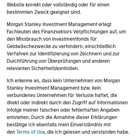
Strategy
Website korrekt oder vollständig oder für einen
Calvert Sustainable Diversity, Equity and
bestimmten Zweck geeignet sind.
Inclusion Strategy is guided by Calvert’s
Morgan Stanley Investment Management erlegt
Principles of Responsible Investing. It seeks
Fachleuten des Finanzsektors Verpflichtungen auf, um
to invest in companies with demonstrable
den Missbrauch von Investmentfonds für
leadership or meaningful improvement in
Geldwäschezwecke zu verhindern, einschließlich
having a diverse workforce and an equal
Verfahren zur Identifizierung von Zeichnern und zur
and inclusive work culture.
Durchführung von Überprüfungen und anderen
relevanten Sicherheitskontrollen.
Ich erkenne an, dass kein Unternehmen von Morgan
Calvert Climate Aligned Strategy
Stanley Investment Management bzw. kein
verbundenes Unternehmen für Verluste haftet, die
The Calvert Climate Aligned Strategy is
direkt oder indirekt durch den Zugriff auf Informationen
guided by Calvert’s Principles of
infolge meiner falschen oder fehlerhaften Angaben
Responsible Investing. It seeks to identify
entstehen. Durch die Annahme dieser Erklärungen
companies Calvert considers climate
bestätige ich ebenfalls mein Einverständnis mit
aligned in areas that are material to the
den
Terms of Use
, die ich gelesen und verstanden habe.
long-term performance of a company.