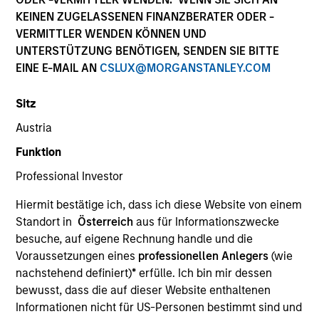
KEINEN ZUGELASSENEN FINANZBERATER ODER -
VERMITTLER WENDEN KÖNNEN UND
UNTERSTÜTZUNG BENÖTIGEN, SENDEN SIE BITTE
EINE E-MAIL AN
CSLUX@MORGANSTANLEY.COM
Sitz
Austria
Funktion
YEARS OF INDUSTRY EXPERIENCE
Professional Investor
22
Years
Hiermit bestätige ich, dass ich diese Website von einem
TEAM
Standort in
Österreich
aus für Informationszwecke
besuche, auf eigene Rechnung handle und die
Calvert Research And Management Team
Voraussetzungen eines
professionellen Anlegers
(wie
nachstehend definiert)
*
erfülle. Ich bin mir dessen
bewusst, dass die auf dieser Website enthaltenen
Ibrahim Kara is an Executive Director and Portfolio
Informationen nicht für US-Personen bestimmt sind und