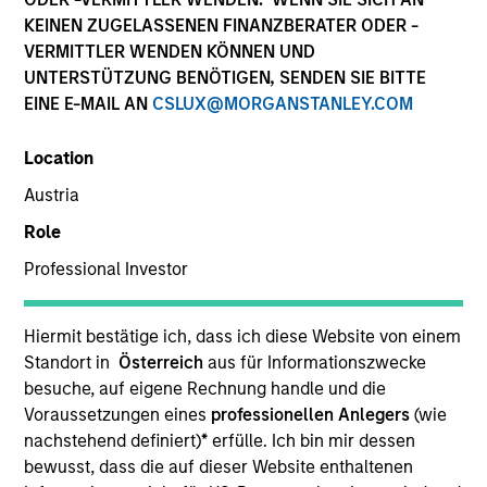
KEINEN ZUGELASSENEN FINANZBERATER ODER -
VERMITTLER WENDEN KÖNNEN UND
UNTERSTÜTZUNG BENÖTIGEN, SENDEN SIE BITTE
EINE E-MAIL AN
CSLUX@MORGANSTANLEY.COM
Location
Austria
Role
YEARS OF INDUSTRY EXPERIENCE
Professional Investor
30
Years
TEAM
Hiermit bestätige ich, dass ich diese Website von einem
Standort in
Österreich
aus für Informationszwecke
Broad Markets Fixed Income Team
besuche, auf eigene Rechnung handle und die
Voraussetzungen eines
professionellen Anlegers
(wie
nachstehend definiert)
*
erfülle. Ich bin mir dessen
bewusst, dass die auf dieser Website enthaltenen
Leon Grenyer is the Head of European Multi-Sector