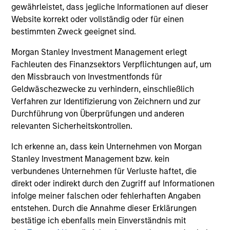
gewährleistet, dass jegliche Informationen auf dieser
European Credit Strategy
Website korrekt oder vollständig oder für einen
Invests in a globally diversified portfolio of
bestimmten Zweck geeignet sind.
high-quality, investment-grade credit from
European issuers.
Morgan Stanley Investment Management erlegt
Fachleuten des Finanzsektors Verpflichtungen auf, um
den Missbrauch von Investmentfonds für
European Short Maturity Strategy
Geldwäschezwecke zu verhindern, einschließlich
Verfahren zur Identifizierung von Zeichnern und zur
Invests in a diversified portfolio of high-
Durchführung von Überprüfungen und anderen
quality, euro-denominated, short-dated,
relevanten Sicherheitskontrollen.
investment-grade credits to manage
duration exposure.
Ich erkenne an, dass kein Unternehmen von Morgan
Stanley Investment Management bzw. kein
verbundenes Unternehmen für Verluste haftet, die
direkt oder indirekt durch den Zugriff auf Informationen
infolge meiner falschen oder fehlerhaften Angaben
View All
entstehen. Durch die Annahme dieser Erklärungen
bestätige ich ebenfalls mein Einverständnis mit