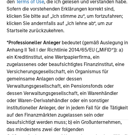
den
Terms of Use
, die ich gelesen und verstanden habe.
Team Insights
Sofern die vorstehenden Erklärungen korrekt sind,
klicken Sie bitte auf „Ich stimme zu“, um fortzufahren;
klicken Sie andernfalls auf „Ich lehne ab“, um zur
Startseite zurückzukehren.
*
Professioneller Anleger
bedeutet (gemäß Auslegung in
Anhang II Teil I der Richtlinie 2014/65/EU („MiFID“)): a)
ein Kreditinstitut, eine Wertpapierfirma, ein
zugelassenes oder beaufsichtigtes Finanzinstitut, eine
Versicherungsgesellschaft, ein Organismus für
gemeinsame Anlagen oder dessen
ARTICLE
AR
Verwaltungsgesellschaft, ein Pensionsfonds oder
dessen Verwaltungsgesellschaft, ein Warenhändler
Broad Markets Fixed Income Multi-
Cu
oder Waren-Derivatehändler oder ein sonstiger
Sector Playbook: A World of
Su
institutioneller Anleger, der in jedem Fall für die Tätigkeit
Increasing Dispersion
of
auf den Finanzmärkten zugelassen sein oder
What should fixed income investors be
Th
beaufsichtigt werden muss; b) ein Großunternehmen,
watching for the rest of 2026? The Broad
Gr
das mindestens zwei der folgenden
Markets Fixed Income team explores the key
su