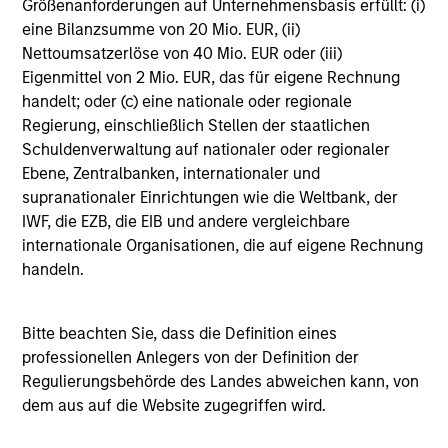
Größenanforderungen auf Unternehmensbasis erfüllt: (i)
issues.
eff
eine Bilanzsumme von 20 Mio. EUR, (ii)
en
Nettoumsatzerlöse von 40 Mio. EUR oder (iii)
pro
Eigenmittel von 2 Mio. EUR, das für eigene Rechnung
rep
handelt; oder (c) eine nationale oder regionale
30-JUL-2026
16-
Regierung, einschließlich Stellen der staatlichen
Schuldenverwaltung auf nationaler oder regionaler
Ebene, Zentralbanken, internationaler und
supranationaler Einrichtungen wie die Weltbank, der
IWF, die EZB, die EIB und andere vergleichbare
internationale Organisationen, die auf eigene Rechnung
handeln.
May not represent all Team Members.
The information on this page is for informational
Bitte beachten Sie, dass die Definition eines
purposes only. The information contained herein does
professionellen Anlegers von der Definition der
not constitute and should not be construed as an
offering of advisory services or an offer to sell or a
Regulierungsbehörde des Landes abweichen kann, von
solicitation of an offer to buy any securities in any
dem aus auf die Website zugegriffen wird.
jurisdiction in which such offer or solicitation,
purchase or sale would be unlawful under the