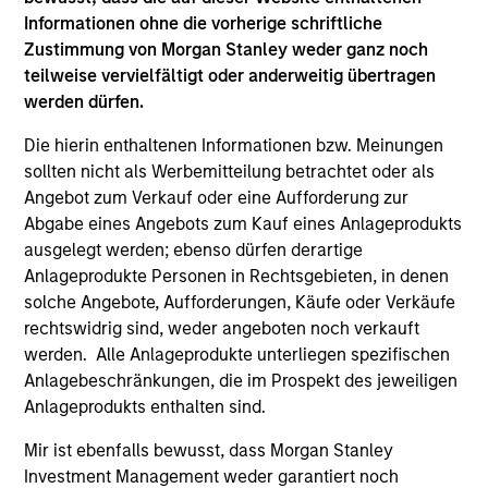
Global Fixed Income Opportunities Strategy
Informationen ohne die vorherige schriftliche
Zustimmung von Morgan Stanley weder ganz noch
Invests in a diversified global portfolio
teilweise vervielfältigt oder anderweitig übertragen
across the full spectrum of fixed income
werden dürfen.
with the goal of a high level of current
Die hierin enthaltenen Informationen bzw. Meinungen
income.
sollten nicht als Werbemitteilung betrachtet oder als
Angebot zum Verkauf oder eine Aufforderung zur
Abgabe eines Angebots zum Kauf eines Anlageprodukts
ausgelegt werden; ebenso dürfen derartige
Global Flexible Income Strategy
Anlageprodukte Personen in Rechtsgebieten, in denen
Invests using an unconstrained approach
solche Angebote, Aufforderungen, Käufe oder Verkäufe
across the fixed income spectrum with the
rechtswidrig sind, weder angeboten noch verkauft
goal of constructing a portfolio less
werden. Alle Anlageprodukte unterliegen spezifischen
sensitive to interest rates movements and
Anlagebeschränkungen, die im Prospekt des jeweiligen
able to capture positive returns across
Anlageprodukts enthalten sind.
environments.
Mir ist ebenfalls bewusst, dass Morgan Stanley
Investment Management weder garantiert noch