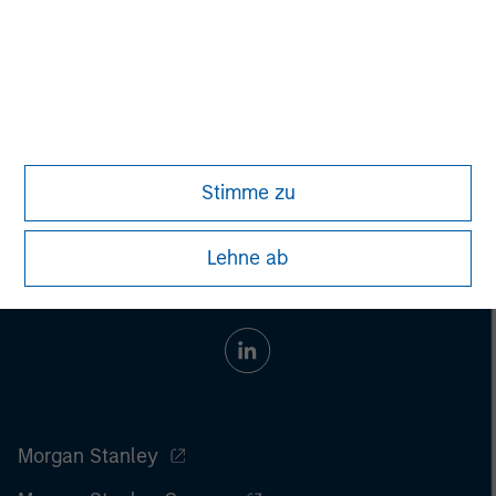
securities, insurance or other laws of such jurisdiction.
All investing involves risks, including a loss of principal.
Please refer to the strategy detail page for important
information on the strategy, including additional risk
considerations.
Stimme zu
Lehne ab
Morgan Stanley