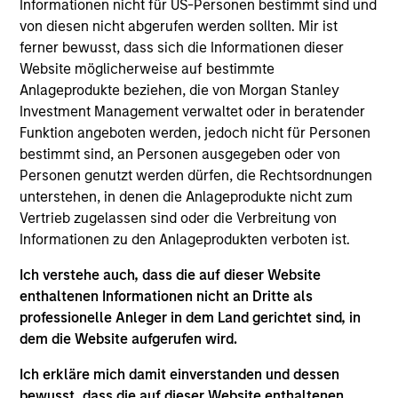
Informationen nicht für US-Personen bestimmt sind und
and a portfolio manager on the Broad Markets Fixed
von diesen nicht abgerufen werden sollten. Mir ist
Income team. He joined Morgan Stanley in 2002
ferner bewusst, dass sich die Informationen dieser
and began his career in the investment industry in
Website möglicherweise auf bestimmte
1996. Prior to joining Morgan Stanley, Leon was a
Anlageprodukte beziehen, die von Morgan Stanley
credit analyst and investment analyst at Abbey
Investment Management verwaltet oder in beratender
National Treasury Services. He received a B.S. in
Funktion angeboten werden, jedoch nicht für Personen
geography from the University of Bristol.
bestimmt sind, an Personen ausgegeben oder von
Personen genutzt werden dürfen, die Rechtsordnungen
unterstehen, in denen die Anlageprodukte nicht zum
Broad Markets Fixed Income Team
Vertrieb zugelassen sind oder die Verbreitung von
Informationen zu den Anlageprodukten verboten ist.
Ich verstehe auch, dass die auf dieser Website
Global Aggregate Fixed Income Strategy
enthaltenen Informationen nicht an Dritte als
Invests in a globally diversified portfolio of
professionelle Anleger in dem Land gerichtet sind, in
multi-currency debt issued by government
dem die Website aufgerufen wird.
and non-government issuers.
Ich erkläre mich damit einverstanden und dessen
bewusst, dass die auf dieser Website enthaltenen