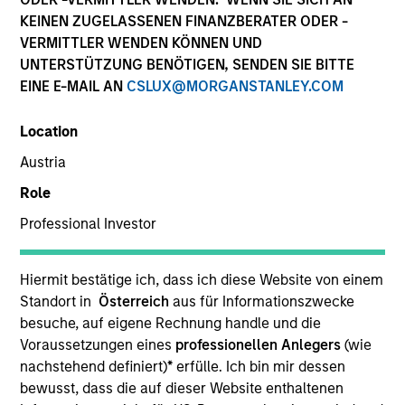
KEINEN ZUGELASSENEN FINANZBERATER ODER -
VERMITTLER WENDEN KÖNNEN UND
UNTERSTÜTZUNG BENÖTIGEN, SENDEN SIE BITTE
EINE E-MAIL AN
CSLUX@MORGANSTANLEY.COM
Location
Austria
Role
YEARS OF INDUSTRY EXPERIENCE
Professional Investor
12
Years
TEAM
Hiermit bestätige ich, dass ich diese Website von einem
Standort in
Österreich
aus für Informationszwecke
Morgan Stanley Private Equity Asia
besuche, auf eigene Rechnung handle und die
Voraussetzungen eines
professionellen Anlegers
(wie
nachstehend definiert)
*
erfülle. Ich bin mir dessen
bewusst, dass die auf dieser Website enthaltenen
Ewing Fang is a Vice President of Morgan Stanley.