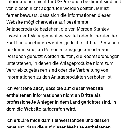
Informationen nicht für US-Personen bestimmt sind und
Mr. Fang joined the Firm in 2014 and focuses on the
von diesen nicht abgerufen werden sollten. Mir ist
group’s private equity transactions in China. Mr.
ferner bewusst, dass sich die Informationen dieser
Fang is based in Hong Kong. Mr. Fang received a
Website möglicherweise auf bestimmte
B.A. in Financial Economics from Columbia
Anlageprodukte beziehen, die von Morgan Stanley
University.
Investment Management verwaltet oder in beratender
Funktion angeboten werden, jedoch nicht für Personen
bestimmt sind, an Personen ausgegeben oder von
Team Insights
Personen genutzt werden dürfen, die Rechtsordnungen
unterstehen, in denen die Anlageprodukte nicht zum
Vertrieb zugelassen sind oder die Verbreitung von
Informationen zu den Anlageprodukten verboten ist.
Ich verstehe auch, dass die auf dieser Website
enthaltenen Informationen nicht an Dritte als
professionelle Anleger in dem Land gerichtet sind, in
dem die Website aufgerufen wird.
Ich erkläre mich damit einverstanden und dessen
bewusst, dass die auf dieser Website enthaltenen