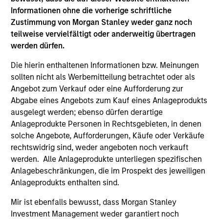
ALTS IN FOCUS
AR
Informationen ohne die vorherige schriftliche
Zustimmung von Morgan Stanley weder ganz noch
Private Equity 2026 Outlook
In
teilweise vervielfältigt oder anderweitig übertragen
Gr
We believe the present cycle has several more
werden dürfen.
Ec
years to run, leading to healthier exits and
Dis
distributions to PE investors. Learn why in our
PE 
Die hierin enthaltenen Informationen bzw. Meinungen
2026 Private Equity outlook.
att
sollten nicht als Werbemitteilung betrachtet oder als
con
Angebot zum Verkauf oder eine Aufforderung zur
Abgabe eines Angebots zum Kauf eines Anlageprodukts
ausgelegt werden; ebenso dürfen derartige
Anlageprodukte Personen in Rechtsgebieten, in denen
16-DEC-2025
27
solche Angebote, Aufforderungen, Käufe oder Verkäufe
rechtswidrig sind, weder angeboten noch verkauft
werden. Alle Anlageprodukte unterliegen spezifischen
Anlagebeschränkungen, die im Prospekt des jeweiligen
Anlageprodukts enthalten sind.
Mir ist ebenfalls bewusst, dass Morgan Stanley
Investment Management weder garantiert noch