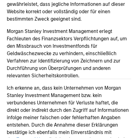
May not represent all Team Members.
gewährleistet, dass jegliche Informationen auf dieser
Website korrekt oder vollständig oder für einen
The information on this page is for informational
purposes only. The information contained herein does
bestimmten Zweck geeignet sind.
not constitute and should not be construed as an
offering of advisory services or an offer to sell or a
Morgan Stanley Investment Management erlegt
solicitation of an offer to buy any securities in any
Fachleuten des Finanzsektors Verpflichtungen auf, um
jurisdiction in which such offer or solicitation,
den Missbrauch von Investmentfonds für
purchase or sale would be unlawful under the
securities, insurance or other laws of such jurisdiction.
Geldwäschezwecke zu verhindern, einschließlich
Verfahren zur Identifizierung von Zeichnern und zur
All investing involves risks, including a loss of principal.
Durchführung von Überprüfungen und anderen
relevanten Sicherheitskontrollen.
Please refer to the strategy detail page for important
information on the strategy, including additional risk
Ich erkenne an, dass kein Unternehmen von Morgan
considerations.
Stanley Investment Management bzw. kein
verbundenes Unternehmen für Verluste haftet, die
direkt oder indirekt durch den Zugriff auf Informationen
infolge meiner falschen oder fehlerhaften Angaben
entstehen. Durch die Annahme dieser Erklärungen
bestätige ich ebenfalls mein Einverständnis mit