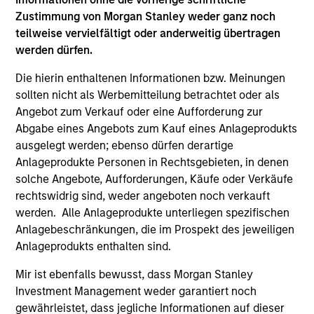
Ph.D. David earned a B.A. and master’s degree in
Zustimmung von Morgan Stanley weder ganz noch
public policy analysis from the University of
teilweise vervielfältigt oder anderweitig übertragen
Rochester and a J.D. from the University of
werden dürfen.
Connecticut. He is a member of the Connecticut
Bar and has sat on numerous civic boards during
Die hierin enthaltenen Informationen bzw. Meinungen
his career. When not traveling the country, David
sollten nicht als Werbemitteilung betrachtet oder als
and his wife of more than 40 years live in Miami
Angebot zum Verkauf oder eine Aufforderung zur
Beach and Charlestown, RI in empty nests without
Abgabe eines Angebots zum Kauf eines Anlageprodukts
their three grown children and, unfortunately,
ausgelegt werden; ebenso dürfen derartige
without their grandchildren.
Anlageprodukte Personen in Rechtsgebieten, in denen
solche Angebote, Aufforderungen, Käufe oder Verkäufe
rechtswidrig sind, weder angeboten noch verkauft
werden. Alle Anlageprodukte unterliegen spezifischen
May not represent all Team Members.
Anlagebeschränkungen, die im Prospekt des jeweiligen
Anlageprodukts enthalten sind.
The information on this page is for informational
purposes only. The information contained herein does
Mir ist ebenfalls bewusst, dass Morgan Stanley
not constitute and should not be construed as an
Investment Management weder garantiert noch
offering of advisory services or an offer to sell or a
solicitation of an offer to buy any securities in any
gewährleistet, dass jegliche Informationen auf dieser