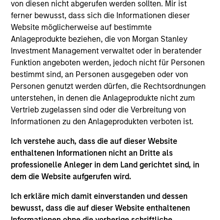
founded in 2008. Prior to this role, he was a
von diesen nicht abgerufen werden sollten. Mir ist
member of the Wealth Management Solutions
ferner bewusst, dass sich die Informationen dieser
Group, supporting some of Eaton Vance’s most
Website möglicherweise auf bestimmte
sophisticated strategies. Morgan Stanley acquired
Anlageprodukte beziehen, die von Morgan Stanley
Eaton Vance in March 2021. David has been a
Investment Management verwaltet oder in beratender
student of the financial advisory experience for the
Funktion angeboten werden, jedoch nicht für Personen
better part of four decades. David has been a highly
bestimmt sind, an Personen ausgegeben oder von
sought-after speaker at many industry conferences.
Personen genutzt werden dürfen, die Rechtsordnungen
He brings a unique client perspective to his
unterstehen, in denen die Anlageprodukte nicht zum
provocative and inspiring podium style and his
Vertrieb zugelassen sind oder die Verbreitung von
highly practical in-the-trenches advisor-coaching
Informationen zu den Anlageprodukten verboten ist.
activities. David has co-authored six books for the
Ich verstehe auch, dass die auf dieser Website
financial advisor community, including four books
enthaltenen Informationen nicht an Dritte als
with Alan Parisse: “Questions Great Financial
professionelle Anleger in dem Land gerichtet sind, in
Advisors Ask and Investors Need to Know,” both
dem die Website aufgerufen wird.
editions of “This Is Your Time” and “Client Primacy:
Inspiring Intentional Outcomes.” David also co-
Ich erkläre mich damit einverstanden und dessen
authored “The Charismatic Advisor®” and, most
bewusst, dass die auf dieser Website enthaltenen
recently, “Chasing Positivity®” with Robert Brooks,
Informationen ohne die vorherige schriftliche