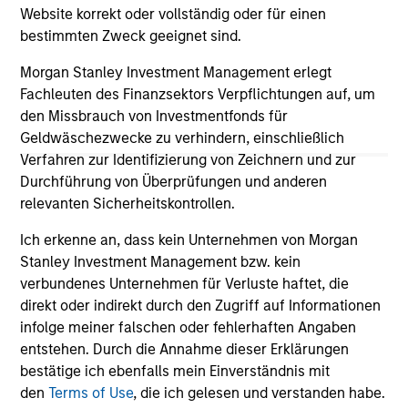
jurisdiction in which such offer or solicitation,
Website korrekt oder vollständig oder für einen
purchase or sale would be unlawful under the
bestimmten Zweck geeignet sind.
securities, insurance or other laws of such jurisdiction.
Morgan Stanley Investment Management erlegt
All investing involves risks, including a loss of principal.
Fachleuten des Finanzsektors Verpflichtungen auf, um
Please refer to the strategy detail page for important
den Missbrauch von Investmentfonds für
information on the strategy, including additional risk
Geldwäschezwecke zu verhindern, einschließlich
considerations.
Verfahren zur Identifizierung von Zeichnern und zur
Durchführung von Überprüfungen und anderen
relevanten Sicherheitskontrollen.
Ich erkenne an, dass kein Unternehmen von Morgan
Stanley Investment Management bzw. kein
verbundenes Unternehmen für Verluste haftet, die
direkt oder indirekt durch den Zugriff auf Informationen
infolge meiner falschen oder fehlerhaften Angaben
entstehen. Durch die Annahme dieser Erklärungen
bestätige ich ebenfalls mein Einverständnis mit
den
Terms of Use
, die ich gelesen und verstanden habe.