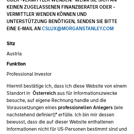
KEINEN ZUGELASSENEN FINANZBERATER ODER -
VERMITTLER WENDEN KÖNNEN UND
UNTERSTÜTZUNG BENÖTIGEN, SENDEN SIE BITTE
EINE E-MAIL AN
CSLUX@MORGANSTANLEY.COM
Sitz
Austria
Funktion
YEARS OF INDUSTRY EXPERIENCE
Professional Investor
43
Years
Hiermit bestätige ich, dass ich diese Website von einem
Standort in
Österreich
aus für Informationszwecke
besuche, auf eigene Rechnung handle und die
David is a managing director of Eaton Vance
Voraussetzungen eines
professionellen Anlegers
(wie
Distributors, Inc., part of Morgan Stanley
nachstehend definiert)
*
erfülle. Ich bin mir dessen
Investment Management (MSIM). He is the national
bewusst, dass die auf dieser Website enthaltenen
director of Eaton Vance Advisor Institute, which he
Informationen nicht für US-Personen bestimmt sind und