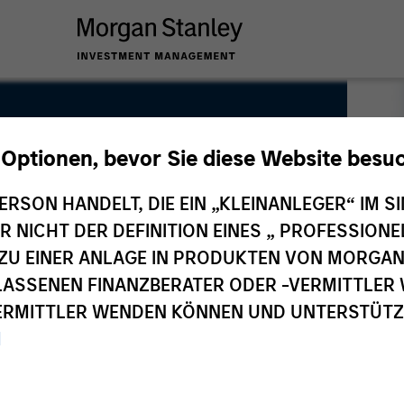
 Optionen, bevor Sie diese Website besu
ERSON HANDELT, DIE EIN „KLEINANLEGER“ IM SI
DER NICHT DER DEFINITION EINES „ PROFESSIO
EN ZU EINER ANLAGE IN PRODUKTEN VON MORG
ELASSENEN FINANZBERATER ODER -VERMITTLER 
RMITTLER WENDEN KÖNNEN UND UNTERSTÜTZUN
M