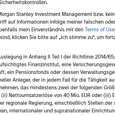
icherheitskontrollen.
Bridgepointe Technologies
small, early
announced today that funds managed by
mainstay of 
Morgan Stanley Private Credit have led an
 Morgan Stanley Investment Management bzw. kein
industry.
$875 million senior debt financing
ugriff auf Informationen infolge meiner falschen od
package for Bridgepointe Technologies
benfalls mein Einverständnis mit den
Terms of Use
(Bridgepointe or the Company), a leading
technology advisory and enablement
ind, klicken Sie bitte auf „Ich stimme zu“, um fortz
29-APR-2026
02-MAR-20
services platform.
egung in Anhang II Teil I der Richtlinie 2014/65/EU
fsichtigtes Finanzinstitut, eine Versicherungsge
t, ein Pensionsfonds oder dessen Verwaltungsges
neller Anleger, der in jedem Fall für die Tätigkeit
nal purposes only. The information contained herein does not c
ernehmen, das mindestens zwei der folgenden Gr
or a solicitation of an offer to buy any securities in any jurisdi
curities, insurance or other laws of such jurisdiction.
, (ii) Nettoumsatzerlöse von 40 Mio. EUR oder (iii) 
principal.
er regionale Regierung, einschließlich Stellen de
ken, internationaler und supranationaler Einrichtun
ortant information on the strategy, including additional risk co