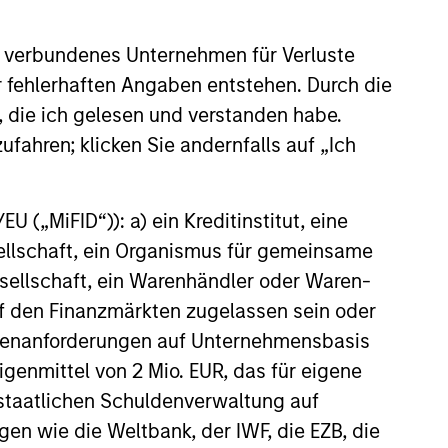
 origins to its present role as a
the $1.8 trillion private credit
 verbundenes Unternehmen für Verluste
er fehlerhaften Angaben entstehen. Durch die
, die ich gelesen und verstanden habe.
ufahren; klicken Sie andernfalls auf „Ich
26
 („MiFID“)): a) ein Kreditinstitut, eine
sellschaft, ein Organismus für gemeinsame
ellschaft, ein Warenhändler oder Waren-
 auf den Finanzmärkten zugelassen sein oder
onstitute and should not be construed as an
ößenanforderungen auf Unternehmensbasis
ction in which such offer or solicitation,
Eigenmittel von 2 Mio. EUR, das für eigene
r staatlichen Schuldenverwaltung auf
gen wie die Weltbank, der IWF, die EZB, die
nsiderations.