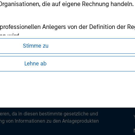
 Organisationen, die auf eigene Rechnung handeln.
es professionellen Anlegers von der Definition de
ley
en wird.
Stimme zu
ley Careers
Lehne ab
ren, da in diesen bestimmte gesetzliche und
tung von Informationen zu den Anlageprodukten