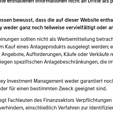
ite enthaltenen Informationen nicht an Dritte als 
essen bewusst, dass die auf dieser Website entha
 weder ganz noch teilweise vervielfältigt oder 
einungen sollten nicht als Werbemitteilung betrac
m Kauf eines Anlageprodukts ausgelegt werden; e
e Angebote, Aufforderungen, Käufe oder Verkäufe 
liegen spezifischen Anlagebeschränkungen, die i
nley Investment Management weder garantiert noch
PRESS RELEASE
ARTICLE
 oder für einen bestimmten Zweck geeignet sind.
Morgan Stanley Investment
Evoluti
gt Fachleuten des Finanzsektors Verpflichtungen
Management Provides $875
The Morgan 
hindern, einschließlich Verfahren zur Identifizi
Million Debt Financing to
traces the r
Morgan Stanley Investment Management