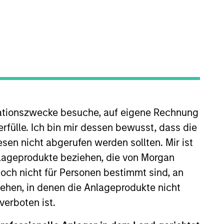
ationszwecke besuche, auf eigene Rechnung
vate Credit team, where he
oversees all accounting,
rfülle. Ich bin mir dessen bewusst, dass die
ssah serves as Chief Financial
sen nicht abgerufen werden sollten. Mir ist
ed Morgan Stanley in 2023 and
nlageprodukte beziehen, die von Morgan
itions at Goldman Sachs, most
ch nicht für Personen bestimmt sind, an
s development company complex
hen, in denen die Anlageprodukte nicht
 an auditor in their financial
verboten ist.
f Delaware and his MBA in