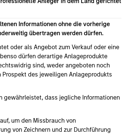
professionelle Anleger in dem Land gerichtet
ltenen Informationen ohne die vorherige
anderweitig übertragen werden dürfen.
htet oder als Angebot zum Verkauf oder eine
benso dürfen derartige Anlageprodukte
rechtswidrig sind, weder angeboten noch
m Prospekt des jeweiligen Anlageprodukts
 gewährleistet, dass jegliche Informationen
on of Direct Lending
 auf, um den Missbrauch von
Stanley Private Credit team
erung von Zeichnern und zur Durchführung
ise of direct lending from its