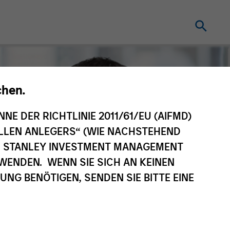
chen.
NNE DER RICHTLINIE 2011/61/EU (AIFMD)
NELLEN ANLEGERS“ (WIE NACHSTEHEND
AN STANLEY INVESTMENT MANAGEMENT
WENDEN. WENN SIE SICH AN KEINEN
G BENÖTIGEN, SENDEN SIE BITTE EINE