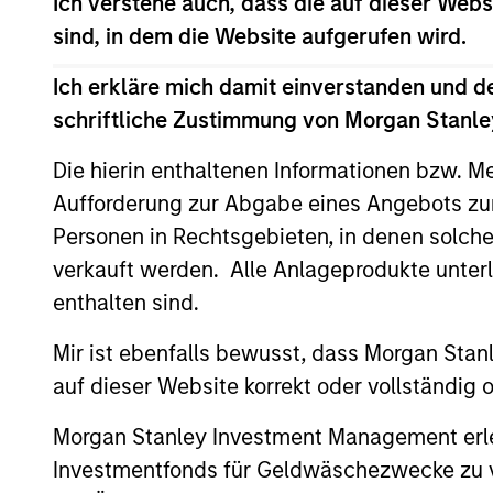
Ich verstehe auch, dass die auf dieser Webs
sind, in dem die Website aufgerufen wird.
Team Insights
Ich erkläre mich damit einverstanden und d
schriftliche Zustimmung von Morgan Stanley
Die hierin enthaltenen Informationen bzw. M
Aufforderung zur Abgabe eines Angebots zu
Personen in Rechtsgebieten, in denen solch
verkauft werden. Alle Anlageprodukte unter
enthalten sind.
Mir ist ebenfalls bewusst, dass Morgan Sta
ARTICLE
auf dieser Website korrekt oder vollständig
Private Credit Market
Morgan Stanley Investment Management erle
Monitor - Q2 2026
Investmentfonds für Geldwäschezwecke zu ver
Timely insights on the private credit