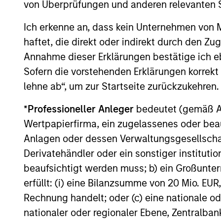
von Überprüfungen und anderen relevanten S
landscape, exploring the trends, market
developments, and investment
Ich erkenne an, dass kein Unternehmen von
considerations shaping the asset class.
haftet, die direkt oder indirekt durch den Z
Annahme dieser Erklärungen bestätige ich e
Sofern die vorstehenden Erklärungen korrekt s
04-AUG-2026
lehne ab“, um zur Startseite zurückzukehren.
*
Professioneller Anleger
bedeutet (gemäß Ausl
Wertpapierfirma, ein zugelassenes oder beau
Anlagen oder dessen Verwaltungsgesellschaf
May not represent all Team Members.
Derivatehändler oder ein sonstiger institutio
The information on this page is for informatio
beaufsichtigt werden muss; b) ein Großunt
offering of advisory services or an offer to sell 
purchase or sale would be unlawful under the se
erfüllt: (i) eine Bilanzsumme von 20 Mio. EUR
All investing involves risks, including a loss of 
Rechnung handelt; oder (c) eine nationale od
nationaler oder regionaler Ebene, Zentralban
Please refer to the strategy detail page for imp