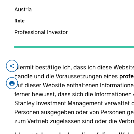
Austria
Role
YEARS OF INDUSTRY EXPERIENCE
19
Years
Professional Investor
Hiermit bestätige ich, dass ich diese Websi
David Pessah is a Managing Director of 
serves as Chief Financial Officer of the M
handle und die Voraussetzungen eines
profe
valuation, internal controls and financial 
auf dieser Website enthaltenen Informatione
Officer of the Morgan Stanley Private C
ferner bewusst, dass sich die Informatione
has over 17 years of relevant industry ex
Stanley Investment Management verwaltet od
recently as the Chief Financial Officer,
Personen ausgegeben oder von Personen genu
within Goldman Sachs’ Private Credit group
zum Vertrieb zugelassen sind oder die Verbr
services group. Mr. Pessah received his 
Finance from Baruch College.