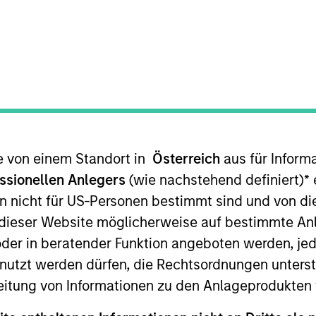
TEAM
North America
Private Credit
te von einem Standort in
Österreich
aus für Inform
Morgan Stanley and a member of the Morgan Stanley Pri
iddle Market Direct Lending strategy. In his role, David 
ssionellen Anlegers
(wie nachstehend definiert)
*
e
reporting activities for this strategy. In addition, Mr. Pe
n nicht für US-Personen bestimmt sind und von die
redit business development companies. Mr. Pessah join
n dieser Website möglicherweise auf bestimmte A
perience. Prior to joining, Mr. Pessah held various pos
er in beratender Funktion angeboten werden, jedo
 Treasurer and Chief Accounting Officer of its busines
tzt werden dürfen, die Rechtsordnungen unterste
. Mr. Pessah started his career at Ernst & Young LLP as
eitung von Informationen zu den Anlageprodukten 
Bachelor of Science in Accounting from the University o