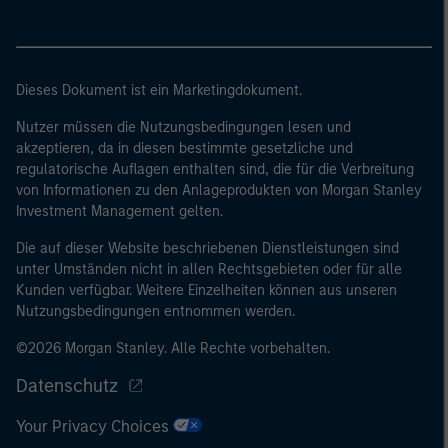
Größenanforderungen auf Unternehmensbasis erfüllt: (i)
eine Bilanzsumme von 20 Mio. EUR, (ii)
Nettoumsatzerlöse von 40 Mio. EUR oder (iii)
Eigenmittel von 2 Mio. EUR, das für eigene Rechnung
Dieses Dokument ist ein Marketingdokument.
handelt; oder (c) eine nationale oder regionale
Regierung, einschließlich Stellen der staatlichen
Nutzer müssen die Nutzungsbedingungen lesen und
Schuldenverwaltung auf nationaler oder regionaler
akzeptieren, da in diesen bestimmte gesetzliche und
regulatorische Auflagen enthalten sind, die für die Verbreitung
Ebene, Zentralbanken, internationaler und
von Informationen zu den Anlageprodukten von Morgan Stanley
supranationaler Einrichtungen wie die Weltbank, der
Investment Management gelten.
IWF, die EZB, die EIB und andere vergleichbare
internationale Organisationen, die auf eigene Rechnung
Die auf dieser Website beschriebenen Dienstleistungen sind
handeln.
unter Umständen nicht in allen Rechtsgebieten oder für alle
Kunden verfügbar. Weitere Einzelheiten können aus unseren
Nutzungsbedingungen entnommen werden.
Bitte beachten Sie, dass die Definition eines
©2026 Morgan Stanley. Alle Rechte vorbehalten.
professionellen Anlegers von der Definition der
Regulierungsbehörde des Landes abweichen kann, von
Datenschutz
dem aus auf die Website zugegriffen wird.
Your Privacy Choices