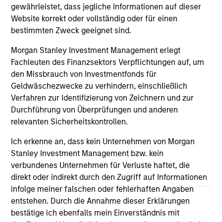
gewährleistet, dass jegliche Informationen auf dieser
Website korrekt oder vollständig oder für einen
bestimmten Zweck geeignet sind.
16-DEC-2025
25
Morgan Stanley Investment Management erlegt
Fachleuten des Finanzsektors Verpflichtungen auf, um
den Missbrauch von Investmentfonds für
Geldwäschezwecke zu verhindern, einschließlich
Verfahren zur Identifizierung von Zeichnern und zur
Durchführung von Überprüfungen und anderen
May not represent all Team Members.
relevanten Sicherheitskontrollen.
The information on this page is for informational
Ich erkenne an, dass kein Unternehmen von Morgan
purposes only. The information contained herein does
Stanley Investment Management bzw. kein
not constitute and should not be construed as an
verbundenes Unternehmen für Verluste haftet, die
offering of advisory services or an offer to sell or a
solicitation of an offer to buy any securities in any
direkt oder indirekt durch den Zugriff auf Informationen
jurisdiction in which such offer or solicitation,
infolge meiner falschen oder fehlerhaften Angaben
purchase or sale would be unlawful under the
entstehen. Durch die Annahme dieser Erklärungen
securities, insurance or other laws of such jurisdiction.
bestätige ich ebenfalls mein Einverständnis mit