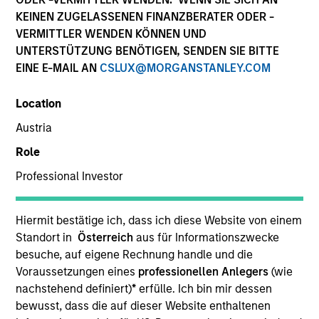
KEINEN ZUGELASSENEN FINANZBERATER ODER -
VERMITTLER WENDEN KÖNNEN UND
UNTERSTÜTZUNG BENÖTIGEN, SENDEN SIE BITTE
EINE E-MAIL AN
CSLUX@MORGANSTANLEY.COM
Location
Austria
Role
YEARS OF INDUSTRY EXPERIENCE
Professional Investor
16
Years
TEAM
Hiermit bestätige ich, dass ich diese Website von einem
Standort in
Österreich
aus für Informationszwecke
Morgan Stanley Energy Partners
besuche, auf eigene Rechnung handle und die
Voraussetzungen eines
professionellen Anlegers
(wie
nachstehend definiert)
*
erfülle. Ich bin mir dessen
bewusst, dass die auf dieser Website enthaltenen
Calvin White is an Executive Director of Morgan