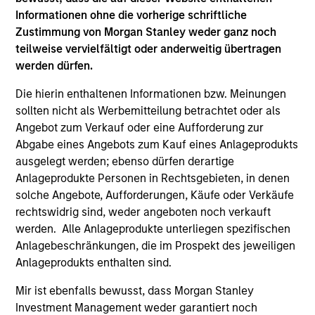
Informationen ohne die vorherige schriftliche
Zustimmung von Morgan Stanley weder ganz noch
teilweise vervielfältigt oder anderweitig übertragen
werden dürfen.
Die hierin enthaltenen Informationen bzw. Meinungen
sollten nicht als Werbemitteilung betrachtet oder als
Angebot zum Verkauf oder eine Aufforderung zur
Abgabe eines Angebots zum Kauf eines Anlageprodukts
ausgelegt werden; ebenso dürfen derartige
ALTS IN FOCUS
PR
Anlageprodukte Personen in Rechtsgebieten, in denen
solche Angebote, Aufforderungen, Käufe oder Verkäufe
Private Equity 2026 Outlook
Mo
rechtswidrig sind, weder angeboten noch verkauft
Co
We believe the present cycle has several more
werden. Alle Anlageprodukte unterliegen spezifischen
to
years to run, leading to healthier exits and
In
Anlagebeschränkungen, die im Prospekt des jeweiligen
distributions to PE investors. Learn why in our
En
Anlageprodukts enthalten sind.
2026 Private Equity outlook.
of
Mir ist ebenfalls bewusst, dass Morgan Stanley
Pe
Investment Management weder garantiert noch
Kin