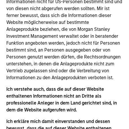
Informationen nicht für US-Personen bestimmt sind und
Stanley and is based in Houston, Texas. Mr. White
von diesen nicht abgerufen werden sollten. Mir ist
joined Morgan Stanley in 2010 and returned to the
ferner bewusst, dass sich die Informationen dieser
Firm in 2016 after completing graduate school.
Website möglicherweise auf bestimmte
From 2012 to 2014, Mr. White was an Associate at
Anlageprodukte beziehen, die von Morgan Stanley
Morgan Stanley Capital Partners (MSCP), and from
Investment Management verwaltet oder in beratender
2010 to 2012 he worked as an Analyst in the Oil and
Funktion angeboten werden, jedoch nicht für Personen
Gas Group of the Firm’s Investment Banking
bestimmt sind, an Personen ausgegeben oder von
Division. He serves on the Board of Directors of
Personen genutzt werden dürfen, die Rechtsordnungen
Presidio Petroleum and Durango Midstream, both
unterstehen, in denen die Anlageprodukte nicht zum
current Morgan Stanley Energy Partners (MSEP)
Vertrieb zugelassen sind oder die Verbreitung von
portfolio companies. Mr. White holds an HBA from
Informationen zu den Anlageprodukten verboten ist.
the Richard Ivey School of Business at the
University of Western Ontario and received an MBA
Ich verstehe auch, dass die auf dieser Website
from The Wharton School of the University of
enthaltenen Informationen nicht an Dritte als
Pennsylvania.
professionelle Anleger in dem Land gerichtet sind, in
dem die Website aufgerufen wird.
Ich erkläre mich damit einverstanden und dessen
Team Insights
bewusst, dass die auf dieser Website enthaltenen