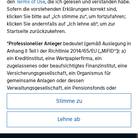
All investing involves risks, including a loss of principal.
den
Terms of Use
, die ich gelesen und verstanden habe.
Sofern die vorstehenden Erklärungen korrekt sind,
Please refer to the strategy detail page for important
klicken Sie bitte auf „Ich stimme zu“, um fortzufahren;
information on the strategy, including additional risk
klicken Sie andernfalls auf „Ich lehne ab“, um zur
considerations.
Startseite zurückzukehren.
*
Professioneller Anleger
bedeutet (gemäß Auslegung in
Anhang II Teil I der Richtlinie 2014/65/EU („MiFID“)): a)
ein Kreditinstitut, eine Wertpapierfirma, ein
zugelassenes oder beaufsichtigtes Finanzinstitut, eine
Versicherungsgesellschaft, ein Organismus für
gemeinsame Anlagen oder dessen
Verwaltungsgesellschaft, ein Pensionsfonds oder
dessen Verwaltungsgesellschaft, ein Warenhändler
Stimme zu
oder Waren-Derivatehändler oder ein sonstiger
institutioneller Anleger, der in jedem Fall für die Tätigkeit
Morgan Stanley
auf den Finanzmärkten zugelassen sein oder
Lehne ab
beaufsichtigt werden muss; b) ein Großunternehmen,
Morgan Stanley Careers
das mindestens zwei der folgenden