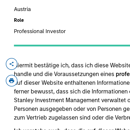
Austria
Role
YEARS OF INDUSTRY EXPERIENCE
9
Years
Professional Investor
Hiermit bestätige ich, dass ich diese Websi
Alexandra Martin is an Executive Directo
focuses on originating and underwriting i
handle und die Voraussetzungen eines
profe
relevant experience. Prior to joining the 
auf dieser Website enthaltenen Informatione
then in the Investment Banking Division o
ferner bewusst, dass sich die Informatione
from Columbia University.
Stanley Investment Management verwaltet od
Personen ausgegeben oder von Personen genu
zum Vertrieb zugelassen sind oder die Verbr
Team Insights