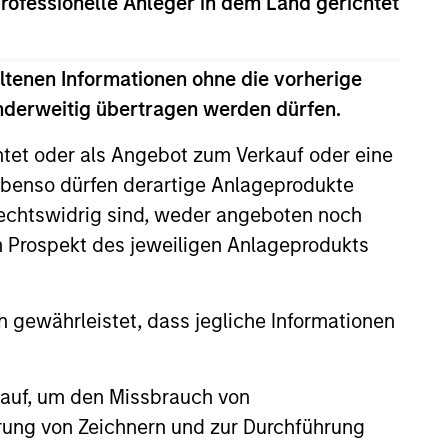
professionelle Anleger in dem Land gerichtet
ltenen Informationen ohne die vorherige
anderweitig übertragen werden dürfen.
htet oder als Angebot zum Verkauf oder eine
benso dürfen derartige Anlageprodukte
rechtswidrig sind, weder angeboten noch
m Prospekt des jeweiligen Anlageprodukts
on of Direct Lending
 gewährleistet, dass jegliche Informationen
Stanley Private Credit team
ise of direct lending from its
 origins to its present role as a
the $1.8 trillion private credit
 auf, um den Missbrauch von
erung von Zeichnern und zur Durchführung