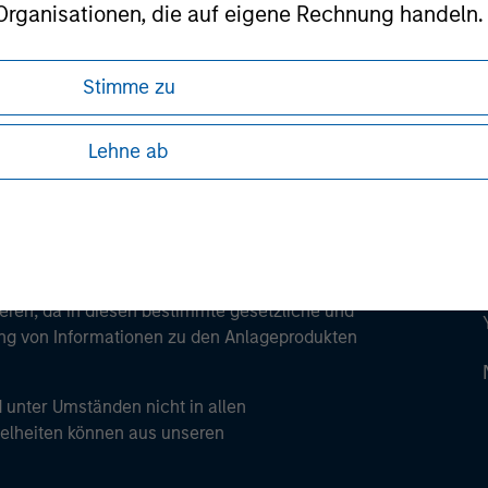
 Organisationen, die auf eigene Rechnung handeln.
ley
ley Careers
Stimme zu
es professionellen Anlegers von der Definition de
en wird.
Lehne ab
ren, da in diesen bestimmte gesetzliche und
tung von Informationen zu den Anlageprodukten
 unter Umständen nicht in allen
zelheiten können aus unseren