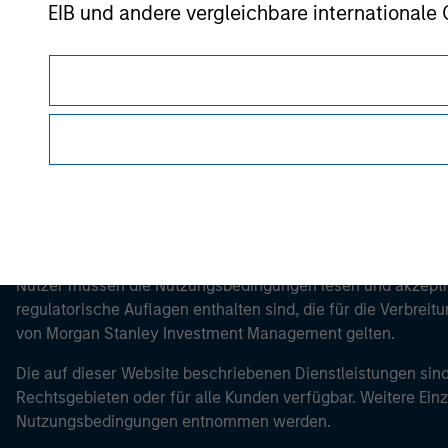
EIB und andere vergleichbare internationale
Morgan Stan
Morgan Stan
Bitte beachten Sie, dass die Definition ein
kann, von dem aus auf die Website zugegriff
Dieses Dokument ist ein Marketingdokument.
Nutzer müssen die Nutzungsbedingungen lesen und akzeptie
regulatorische Auflagen enthalten sind, die für die Verbrei
von Morgan Stanley Investment Management gelten.
Die auf dieser Website beschriebenen Dienstleistungen sind
Rechtsgebieten oder für alle Kunden verfügbar. Weitere Ein
Nutzungsbedingungen entnommen werden.