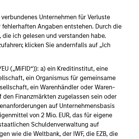
 verbundenes Unternehmen für Verluste
26
er fehlerhaften Angaben entstehen. Durch die
, die ich gelesen und verstanden habe.
ufahren; klicken Sie andernfalls auf „Ich
 („MiFID“)): a) ein Kreditinstitut, eine
onstitute and should not be construed as an
sellschaft, ein Organismus für gemeinsame
ction in which such offer or solicitation,
ellschaft, ein Warenhändler oder Waren-
 auf den Finanzmärkten zugelassen sein oder
ößenanforderungen auf Unternehmensbasis
nsiderations.
Eigenmittel von 2 Mio. EUR, das für eigene
r staatlichen Schuldenverwaltung auf
gen wie die Weltbank, der IWF, die EZB, die