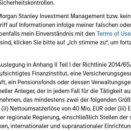
icherheitskontrollen.
(Bridgepointe or the Company), a leading
technology advisory and enablement
 Morgan Stanley Investment Management bzw. kein
29-APR-2026
02-MAR-20
services platform.
ugriff auf Informationen infolge meiner falschen od
benfalls mein Einverständnis mit den
Terms of Use
ind, klicken Sie bitte auf „Ich stimme zu“, um fortz
egung in Anhang II Teil I der Richtlinie 2014/65/EU
nal purposes only. The information contained herein does not c
fsichtigtes Finanzinstitut, eine Versicherungsge
or a solicitation of an offer to buy any securities in any jurisdi
curities, insurance or other laws of such jurisdiction.
t, ein Pensionsfonds oder dessen Verwaltungsges
principal.
neller Anleger, der in jedem Fall für die Tätigkeit
ernehmen, das mindestens zwei der folgenden Gr
ortant information on the strategy, including additional risk co
, (ii) Nettoumsatzerlöse von 40 Mio. EUR oder (iii) 
er regionale Regierung, einschließlich Stellen de
ken, internationaler und supranationaler Einrichtun