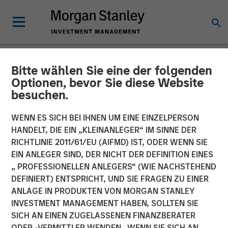
Bitte wählen Sie eine der folgenden
NEWSROOM
Optionen, bevor Sie diese Website
besuchen.
Vishal Khanduja on
Investment News: Now is
WENN ES SICH BEI IHNEN UM EINE EINZELPERSON
HANDELT, DIE EIN „KLEINANLEGER“ IM SINNE DER
the time for a total return
RICHTLINIE 2011/61/EU (AIFMD) IST, ODER WENN SIE
EIN ANLEGER SIND, DER NICHT DER DEFINITION EINES
strategy
„ PROFESSIONELLEN ANLEGERS“ (WIE NACHSTEHEND
DEFINIERT) ENTSPRICHT, UND SIE FRAGEN ZU EINER
ANLAGE IN PRODUKTEN VON MORGAN STANLEY
24 JULI 2025
INVESTMENT MANAGEMENT HABEN, SOLLTEN SIE
SICH AN EINEN ZUGELASSENEN FINANZBERATER
ODER -VERMITTLER WENDEN. WENN SIE SICH AN