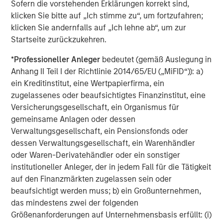
Sofern die vorstehenden Erklärungen korrekt sind,
Strategy carefully before investing. A minimum asset level is
required. For important information about the investment
klicken Sie bitte auf „Ich stimme zu“, um fortzufahren;
managers, please refer to Form ADV Part 2.
klicken Sie andernfalls auf „Ich lehne ab“, um zur
The views and opinions and/or analysis expressed are those of
Startseite zurückzukehren.
the author or the investment team as of the date of preparation
of this material and are subject to change at any time without
*
Professioneller Anleger
bedeutet (gemäß Auslegung in
notice due to market or economic conditions and may not
Anhang II Teil I der Richtlinie 2014/65/EU („MiFID“)): a)
necessarily come to pass.
ein Kreditinstitut, eine Wertpapierfirma, ein
This material has been prepared on the basis of publicly
zugelassenes oder beaufsichtigtes Finanzinstitut, eine
available information, internally developed data and other third-
party sources believed to be reliable. However, no assurances
Versicherungsgesellschaft, ein Organismus für
are provided regarding the reliability of such information and the
gemeinsame Anlagen oder dessen
Firm has not sought to independently verify information taken
Verwaltungsgesellschaft, ein Pensionsfonds oder
from public and third-party sources.
dessen Verwaltungsgesellschaft, ein Warenhändler
This material is a general communication, which is not impartial
oder Waren-Derivatehändler oder ein sonstiger
and all information provided has been prepared solely for
informational and educational purposes and does not constitute
institutioneller Anleger, der in jedem Fall für die Tätigkeit
an offer or a recommendation to buy or sell any particular
auf den Finanzmärkten zugelassen sein oder
security or to adopt any specific investment strategy. The
information herein has not been based on a consideration of any
beaufsichtigt werden muss; b) ein Großunternehmen,
individual investor circumstances and is not investment advice,
das mindestens zwei der folgenden
nor should it be construed in any way as tax, accounting, legal
Größenanforderungen auf Unternehmensbasis erfüllt: (i)
or regulatory advice. To that end, investors should seek