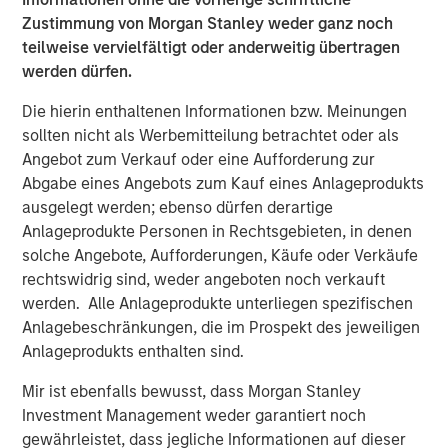
Zustimmung von Morgan Stanley weder ganz noch
teilweise vervielfältigt oder anderweitig übertragen
werden dürfen.
Die hierin enthaltenen Informationen bzw. Meinungen
Past performance is no guarantee of future results.
The returns
sollten nicht als Werbemitteilung betrachtet oder als
referred to in the video are those of representative indices and
Angebot zum Verkauf oder eine Aufforderung zur
are not meant to depict the performance of a specific
investment.
Abgabe eines Angebots zum Kauf eines Anlageprodukts
ausgelegt werden; ebenso dürfen derartige
Risk Considerations
Anlageprodukte Personen in Rechtsgebieten, in denen
Diversification does not eliminate the risk of loss.
solche Angebote, Aufforderungen, Käufe oder Verkäufe
rechtswidrig sind, weder angeboten noch verkauft
There is no assurance that a portfolio will achieve its investment
objective. Portfolios are subject to
market risk
, which is the
werden. Alle Anlageprodukte unterliegen spezifischen
possibility that the market values of securities owned by the
Anlagebeschränkungen, die im Prospekt des jeweiligen
portfolio will decline and that the value of portfolio shares may
therefore be less than what you paid for them. Market values
Anlageprodukts enthalten sind.
can change daily due to economic and other events (e.g.,
natural disasters, health crises, terrorism, conflicts, and social
Mir ist ebenfalls bewusst, dass Morgan Stanley
unrest) that affect markets, countries, companies or
Investment Management weder garantiert noch
governments. It is difficult to predict the timing, duration, and
potential adverse effects (e.g., portfolio liquidity) of events.
gewährleistet, dass jegliche Informationen auf dieser