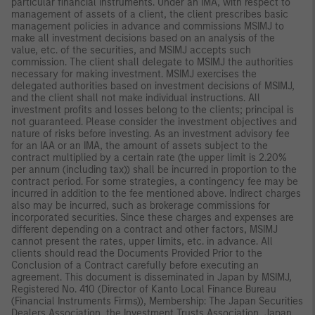
particular financial instruments. Under an IMA, with respect to
management of assets of a client, the client prescribes basic
management policies in advance and commissions MSIMJ to
make all investment decisions based on an analysis of the
value, etc. of the securities, and MSIMJ accepts such
commission. The client shall delegate to MSIMJ the authorities
necessary for making investment. MSIMJ exercises the
delegated authorities based on investment decisions of MSIMJ,
and the client shall not make individual instructions. All
investment profits and losses belong to the clients; principal is
not guaranteed. Please consider the investment objectives and
nature of risks before investing. As an investment advisory fee
for an IAA or an IMA, the amount of assets subject to the
contract multiplied by a certain rate (the upper limit is 2.20%
per annum (including tax)) shall be incurred in proportion to the
contract period. For some strategies, a contingency fee may be
incurred in addition to the fee mentioned above. Indirect charges
also may be incurred, such as brokerage commissions for
incorporated securities. Since these charges and expenses are
different depending on a contract and other factors, MSIMJ
cannot present the rates, upper limits, etc. in advance. All
clients should read the Documents Provided Prior to the
Conclusion of a Contract carefully before executing an
agreement. This document is disseminated in Japan by MSIMJ,
Registered No. 410 (Director of Kanto Local Finance Bureau
(Financial Instruments Firms)), Membership: The Japan Securities
Dealers Association, the Investment Trusts Association, Japan,