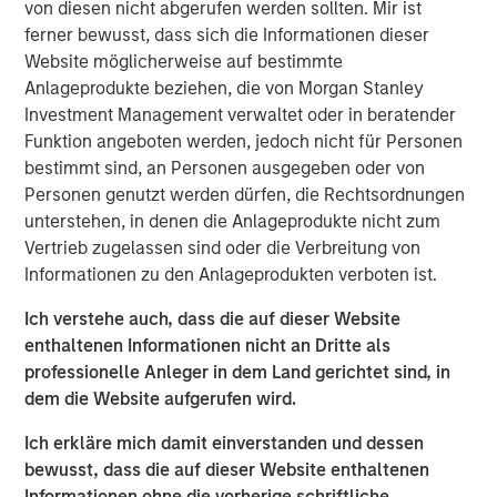
Clicking above will exit the Morgan Stanley Investment
von diesen nicht abgerufen werden sollten. Mir ist
Management site and direct you to an external site.
ferner bewusst, dass sich die Informationen dieser
Website möglicherweise auf bestimmte
Fixed Income Team
Anlageprodukte beziehen, die von Morgan Stanley
Investment Management verwaltet oder in beratender
Our capabilities are driven by six specialized teams that
Funktion angeboten werden, jedoch nicht für Personen
span the global fixed income capital markets. Each
bestimmt sind, an Personen ausgegeben oder von
specialized team has the autonomy to implement its own
Personen genutzt werden dürfen, die Rechtsordnungen
approach while centralized resources allow them to
unterstehen, in denen die Anlageprodukte nicht zum
focus on driving investment excellence.
Vertrieb zugelassen sind oder die Verbreitung von
Informationen zu den Anlageprodukten verboten ist.
Ich verstehe auch, dass die auf dieser Website
MSIM Spokesperson
enthaltenen Informationen nicht an Dritte als
professionelle Anleger in dem Land gerichtet sind, in
dem die Website aufgerufen wird.
Ich erkläre mich damit einverstanden und dessen
Vishal Khanduja, CFA
bewusst, dass die auf dieser Website enthaltenen
Managing Director
Informationen ohne die vorherige schriftliche