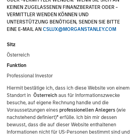
KEINEN ZUGELASSENEN FINANZBERATER ODER -
VERMITTLER WENDEN KÖNNEN UND
Vishal Khanduja, head of Broad Markets Fixed Income,
UNTERSTÜTZUNG BENÖTIGEN, SENDEN SIE BITTE
Morgan Stanley Investment Management, sits down with
EINE E-MAIL AN
CSLUX@MORGANSTANLEY.COM
InvestmentNews anchor Gregg Greenberg to discuss why
investors should opt for a total return strategy, as well as
Sitz
highlight the top opportunities in fixed income.
Österreich
“I think we dissect the world into three big balance
Funktion
sheets: government, corporate and consumer…The two
key terms are active management and flexibility – that is
Professional Investor
what total return strategies give you today, and that is
Hiermit bestätige ich, dass ich diese Website von einem
how we are maneuvering through the environment.”
Standort in
Österreich
aus für Informationszwecke
besuche, auf eigene Rechnung handle und die
Video anzeigen
Voraussetzungen eines
professionellen Anlegers
(wie
nachstehend definiert)
*
erfülle. Ich bin mir dessen
bewusst, dass die auf dieser Website enthaltenen
Informationen nicht für US-Personen bestimmt sind und