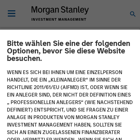
Bitte wählen Sie eine der folgenden
NEWSROOM
Optionen, bevor Sie diese Website
besuchen.
Listen to Vikram Raju ION
Influencers Fireside Chat
WENN ES SICH BEI IHNEN UM EINE EINZELPERSON
HANDELT, DIE EIN „KLEINANLEGER“ IM SINNE DER
Series
RICHTLINIE 2011/61/EU (AIFMD) IST, ODER WENN SIE
EIN ANLEGER SIND, DER NICHT DER DEFINITION EINES
„ PROFESSIONELLEN ANLEGERS“ (WIE NACHSTEHEND
22 SEPTEMBER 2023
DEFINIERT) ENTSPRICHT, UND SIE FRAGEN ZU EINER
ANLAGE IN PRODUKTEN VON MORGAN STANLEY
Vikram Raju
INVESTMENT MANAGEMENT HABEN, SOLLTEN SIE
Managing Director
SICH AN EINEN ZUGELASSENEN FINANZBERATER
ODER -VERMITTLER WENDEN. WENN SIE SICH AN