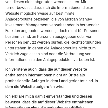
von diesen nicht abgerufen werden sollten. Mir ist
ferner bewusst, dass sich die Informationen dieser
ION Analytics, the parent company of merger market, is a
Website möglicherweise auf bestimmte
financial news and data provider. The ION Influencers'
Anlageprodukte beziehen, die von Morgan Stanley
fireside chat series is an initiative launched in early 2022
Investment Management verwaltet oder in beratender
to speak to the brightest minds and visionaries of the
Funktion angeboten werden, jedoch nicht für Personen
capital market, with the goal of providing knowledge and
bestimmt sind, an Personen ausgegeben oder von
connectivity. The series is hosted by Giovanni Amodeo,
Personen genutzt werden dürfen, die Rechtsordnungen
the Chief Data Officer at ION Analytics. He has over 22
unterstehen, in denen die Anlageprodukte nicht zum
years of experience in the financial data, news, and
Vertrieb zugelassen sind oder die Verbreitung von
analytics space.
Informationen zu den Anlageprodukten verboten ist.
This a general communication, which is not impartial and
Ich verstehe auch, dass die auf dieser Website
all information provided has been prepared solely for
enthaltenen Informationen nicht an Dritte als
informational and educational purposes and does not
professionelle Anleger in dem Land gerichtet sind, in
constitute an offer or a recommendation to buy or sell
dem die Website aufgerufen wird.
any particular security or to adopt any specific
Ich erkläre mich damit einverstanden und dessen
investment strategy. The views and opinions and/or
bewusst, dass die auf dieser Website enthaltenen
analysis expressed are those of the author or the
Informationen ohne die vorherige schriftliche