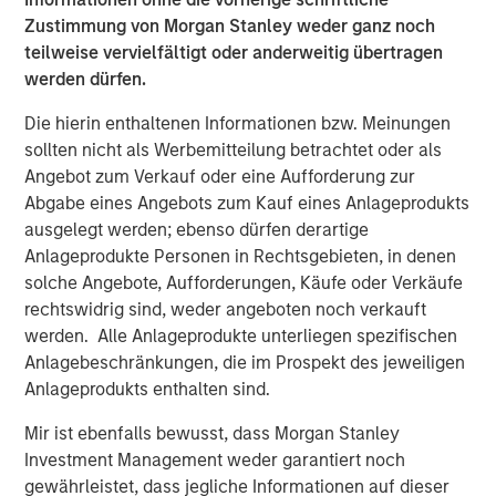
investment team as of the date of preparation of this
Zustimmung von Morgan Stanley weder ganz noch
material and are subject to change at any time without
teilweise vervielfältigt oder anderweitig übertragen
notice due to market or economic conditions and may not
werden dürfen.
necessarily come to pass. Forecasts and/or estimates
provided herein are subject to change and may not
Die hierin enthaltenen Informationen bzw. Meinungen
actually come to pass. Information regarding expected
sollten nicht als Werbemitteilung betrachtet oder als
market returns and market outlooks is based on the
Angebot zum Verkauf oder eine Aufforderung zur
research, analysis and opinions of the authors or the
Abgabe eines Angebots zum Kauf eines Anlageprodukts
investment team.
ausgelegt werden; ebenso dürfen derartige
Anlageprodukte Personen in Rechtsgebieten, in denen
Morgan Stanley Private Equity Solutions Team
solche Angebote, Aufforderungen, Käufe oder Verkäufe
rechtswidrig sind, weder angeboten noch verkauft
Morgan Stanley Private Equity Solutions provides
werden. Alle Anlageprodukte unterliegen spezifischen
investors with access to broadly diversified and thematic
Anlagebeschränkungen, die im Prospekt des jeweiligen
private equity portfolios, spanning primary fund
Anlageprodukts enthalten sind.
commitments, co-investments, secondaries, impact
investing strategies, and custom solutions.
Mir ist ebenfalls bewusst, dass Morgan Stanley
Investment Management weder garantiert noch
gewährleistet, dass jegliche Informationen auf dieser