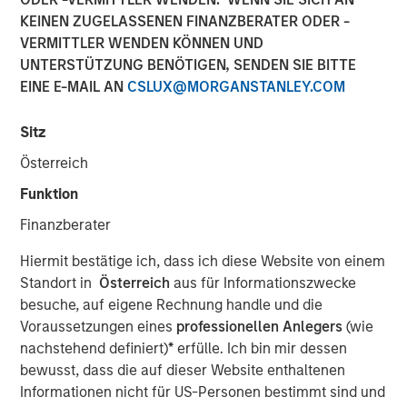
KEINEN ZUGELASSENEN FINANZBERATER ODER -
VERMITTLER WENDEN KÖNNEN UND
UNTERSTÜTZUNG BENÖTIGEN, SENDEN SIE BITTE
EINE E-MAIL AN
CSLUX@MORGANSTANLEY.COM
Sitz
Play
Österreich
Funktion
Finanzberater
Video
Hiermit bestätige ich, dass ich diese Website von einem
Morgan Stanley Investment Management’s Head of
Standort in
Österreich
aus für Informationszwecke
Climate Private Equity Investment Vikram Raju joins ION
besuche, auf eigene Rechnung handle und die
Analytics’ Giovanni Amodeo to talk about climate
Voraussetzungen eines
professionellen Anlegers
(wie
investing opportunities for the ION Influencers fireside
nachstehend definiert)
*
erfülle. Ich bin mir dessen
chat series.
bewusst, dass die auf dieser Website enthaltenen
Informationen nicht für US-Personen bestimmt sind und
About ION Influencers