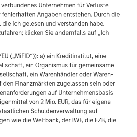
 verbundenes Unternehmen für Verluste
er fehlerhaften Angaben entstehen. Durch die
, die ich gelesen und verstanden habe.
ufahren; klicken Sie andernfalls auf „Ich
uld evaluate their ability to invest for the
 („MiFID“)): a) ein Kreditinstitut, eine
sellschaft, ein Organismus für gemeinsame
g to the particular strategy may include
nt objectives, risks and fees of the Strategy
ellschaft, ein Warenhändler oder Waren-
t managers, please refer to Form ADV Part 2.
 auf den Finanzmärkten zugelassen sein oder
te of preparation of this material and are
ößenanforderungen auf Unternehmensbasis
 come to pass.
Eigenmittel von 2 Mio. EUR, das für eigene
 other third-party sources believed to be
r staatlichen Schuldenverwaltung auf
not sought to independently verify information
gen wie die Weltbank, der IWF, die EZB, die
red solely for informational and educational
dopt any specific investment strategy. The