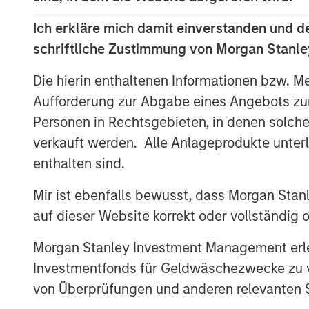
Ich erkläre mich damit einverstanden und d
Video anzeigen
schriftliche Zustimmung von Morgan Stanley
Die hierin enthaltenen Informationen bzw. M
Clicking above will exit the Morgan Sta
Aufforderung zur Abgabe eines Angebots zu
direct you to an external site..
Personen in Rechtsgebieten, in denen solch
verkauft werden. Alle Anlageprodukte unter
MSIM Spokesperson
enthalten sind.
Mir ist ebenfalls bewusst, dass Morgan Sta
auf dieser Website korrekt oder vollständig
Morgan Stanley Investment Management erle
Rui de Figueiredo, Ph.D.
Investmentfonds für Geldwäschezwecke zu ver
Managing Director
von Überprüfungen und anderen relevanten S