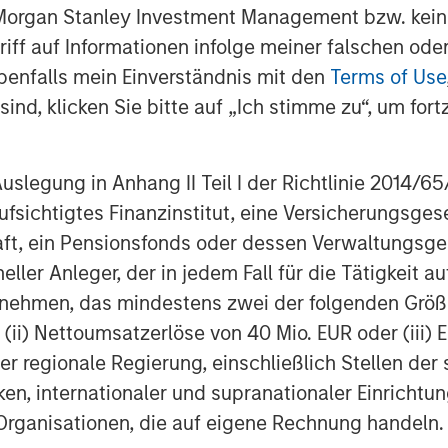
 Morgan Stanley Investment Management bzw. kein
ugriff auf Informationen infolge meiner falschen od
benfalls mein Einverständnis mit den
Terms of Use
ind, klicken Sie bitte auf „Ich stimme zu“, um fortz
egy will work under all market conditions, and each investor sho
rn in the market.
egung in Anhang II Teil I der Richtlinie 2014/65/EU
fsichtigtes Finanzinstitut, eine Versicherungsge
priate for all investors. Separate accounts managed accordin
performance of a particular index. Please consider the investme
t, ein Pensionsfonds oder dessen Verwaltungsges
vel is required. For important information about the investmen
neller Anleger, der in jedem Fall für die Tätigkeit
ed are those of the author or the investment team as of the da
ernehmen, das mindestens zwei der folgenden Gr
due to market or economic conditions and may not necessarily
, (ii) Nettoumsatzerlöse von 40 Mio. EUR oder (iii) 
 publicly available information, internally developed data and
er regionale Regierung, einschließlich Stellen de
egarding the reliability of such information and the Firm has 
ken, internationaler und supranationaler Einrichtun
 Organisationen, die auf eigene Rechnung handeln.
h is not impartial and all information provided has been prepa
 recommendation to buy or sell any particular security or to a