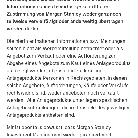
Bronstein, Chief Executive Officer of The Scion Group.
Informationen ohne die vorherige schriftliche
“We share confidence in the ongoing attractiveness of
Zustimmung von Morgan Stanley weder ganz noch
the Ole Miss campus market, in which Scion continues to
teilweise vervielfältigt oder anderweitig übertragen
invest with this latest acquisition.”
werden dürfen.
Student housing – particularly high quality, well-located
Die hierin enthaltenen Informationen bzw. Meinungen
assets proximate to leading colleges - exhibits strong
sollten nicht als Werbemitteilung betrachtet oder als
fundamentals, such as resilient, counter-cyclical
Angebot zum Verkauf oder eine Aufforderung zur
enrollment demand, generally moderating supply and an
Abgabe eines Angebots zum Kauf eines Anlageprodukts
attractive yield profile. Investment funds managed by
ausgelegt werden; ebenso dürfen derartige
MSREI currently own 43 student housing properties
Anlageprodukte Personen in Rechtsgebieten, in denen
across the United States totaling 17,700 beds.
solche Angebote, Aufforderungen, Käufe oder Verkäufe
About The Scion Group
rechtswidrig sind, weder angeboten noch verkauft
werden. Alle Anlageprodukte unterliegen spezifischen
The Scion Group is the largest owner/operator of off-
Anlagebeschränkungen, die im Prospekt des jeweiligen
campus student housing communities globally. Its current
Anlageprodukts enthalten sind.
portfolio consists of over 94,000 beds of student
accommodations in 144 communities, serving 82 college
Mir ist ebenfalls bewusst, dass Morgan Stanley
and university markets across 35 U.S. states. Scion
Investment Management weder garantiert noch