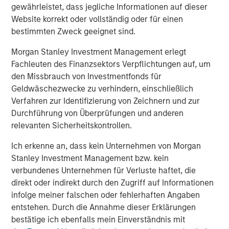
employs more than 1,600 team members and has over
gewährleistet, dass jegliche Informationen auf dieser
$10 billion of assets under management, generating over
Website korrekt oder vollständig oder für einen
$1 billion in annual aggregate revenues. It also acts as an
bestimmten Zweck geeignet sind.
independent advisor to colleges and universities,
Morgan Stanley Investment Management erlegt
foundations, and private-sector providers, with
Fachleuten des Finanzsektors Verpflichtungen auf, um
experience in more than 300 campus markets.
den Missbrauch von Investmentfonds für
About Morgan Stanley Real Estate Investing
Geldwäschezwecke zu verhindern, einschließlich
Verfahren zur Identifizierung von Zeichnern und zur
Morgan Stanley Real Estate Investing (MSREI) is the global
Durchführung von Überprüfungen und anderen
private real estate investment management business of
relevanten Sicherheitskontrollen.
Morgan Stanley. One of the most active property
investors in the world for over three decades, MSREI
Ich erkenne an, dass kein Unternehmen von Morgan
employs a patient, disciplined approach through global
Stanley Investment Management bzw. kein
value-add / opportunistic and regional core / core-plus
verbundenes Unternehmen für Verluste haftet, die
real estate investment strategies. With 17 offices
direkt oder indirekt durch den Zugriff auf Informationen
throughout the U.S., Europe and Asia, regional teams of
infolge meiner falschen oder fehlerhaften Angaben
dedicated real estate professionals combine a unique
entstehen. Durch die Annahme dieser Erklärungen
global perspective with local presence and significant
bestätige ich ebenfalls mein Einverständnis mit