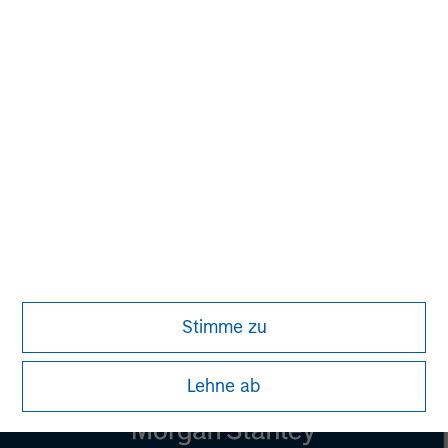
MSIM Spokesperson
Lauren Hochfelder
Managing Director
Stimme zu
Lehne ab