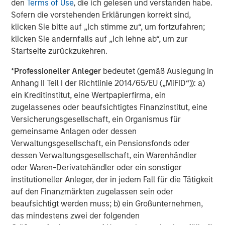
transaction execution expertise. MSREI currently
den
Terms of Use
, die ich gelesen und verstanden habe.
manages $53 billion of gross real estate assets
Sofern die vorstehenden Erklärungen korrekt sind,
worldwide on behalf of its clients.
klicken Sie bitte auf „Ich stimme zu“, um fortzufahren;
klicken Sie andernfalls auf „Ich lehne ab“, um zur
About Morgan Stanley Investment Management
Startseite zurückzukehren.
Morgan Stanley Investment Management, together with
*
Professioneller Anleger
bedeutet (gemäß Auslegung in
its investment advisory affiliates, has more than 1,300
Anhang II Teil I der Richtlinie 2014/65/EU („MiFID“)): a)
investment professionals around the world and $1.6
ein Kreditinstitut, eine Wertpapierfirma, ein
trillion in assets under management or supervision as of
zugelassenes oder beaufsichtigtes Finanzinstitut, eine
September 30, 2024. Morgan Stanley Investment
Versicherungsgesellschaft, ein Organismus für
Management strives to provide strong long-term
gemeinsame Anlagen oder dessen
investment performance, outstanding service, and a
Verwaltungsgesellschaft, ein Pensionsfonds oder
comprehensive suite of investment management
dessen Verwaltungsgesellschaft, ein Warenhändler
solutions to a diverse client base, which includes
oder Waren-Derivatehändler oder ein sonstiger
governments, institutions, corporations and individuals
institutioneller Anleger, der in jedem Fall für die Tätigkeit
worldwide. For further information about Morgan Stanley
auf den Finanzmärkten zugelassen sein oder
Investment Management, please visit
beaufsichtigt werden muss; b) ein Großunternehmen,
www.morganstanley.com/im
.
das mindestens zwei der folgenden