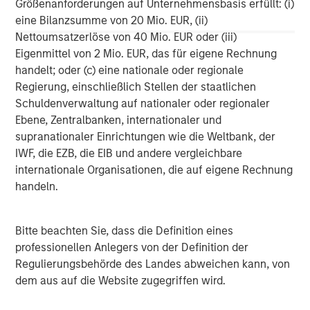
Größenanforderungen auf Unternehmensbasis erfüllt: (i)
About Morgan Stanley
eine Bilanzsumme von 20 Mio. EUR, (ii)
Morgan Stanley (NYSE: MS) is a leading global financial
Nettoumsatzerlöse von 40 Mio. EUR oder (iii)
services firm providing a wide range of investment
Eigenmittel von 2 Mio. EUR, das für eigene Rechnung
banking, securities, wealth management and investment
handelt; oder (c) eine nationale oder regionale
management services. With offices in 42 countries, the
Regierung, einschließlich Stellen der staatlichen
Firm’s employees serve clients worldwide including
Schuldenverwaltung auf nationaler oder regionaler
corporations, governments, institutions and individuals.
Ebene, Zentralbanken, internationaler und
For further information about Morgan Stanley, please visit
supranationaler Einrichtungen wie die Weltbank, der
www.morganstanley.com
.
IWF, die EZB, die EIB und andere vergleichbare
internationale Organisationen, die auf eigene Rechnung
Morgan Stanley Real Estate Investing
handeln.
Morgan Stanley Real Estate Investing (MSREI) manages
global value-add / opportunistic and regional core / core-
Bitte beachten Sie, dass die Definition eines
plus real estate investment strategies. The team's
professionellen Anlegers von der Definition der
experience encompasses a broad array of asset classes,
Regulierungsbehörde des Landes abweichen kann, von
geographic regions and investment themes across all
dem aus auf die Website zugegriffen wird.
phases of the real estate cycle.