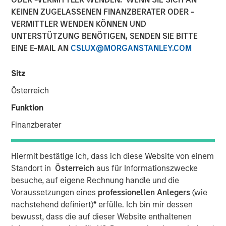
16 JUNI 2025
KEINEN ZUGELASSENEN FINANZBERATER ODER -
VERMITTLER WENDEN KÖNNEN UND
UNTERSTÜTZUNG BENÖTIGEN, SENDEN SIE BITTE
EINE E-MAIL AN
CSLUX@MORGANSTANLEY.COM
NEW YORK — June 16, 2025
Sitz
Morgan Stanley Investment Management, through
Österreich
investment funds managed by Morgan Stanley Real
Funktion
Estate Investing (MSREI), and The Scion Group announced
Finanzberater
today a joint venture to acquire a portfolio of student
housing communities in Oxford, Mississippi, for a
combined investment of $262 million. The portfolio is
Hiermit bestätige ich, dass ich diese Website von einem
located within two miles of the University of Mississippi
Standort in
Österreich
aus für Informationszwecke
campus and comprises 600 apartments, townhomes and
besuche, auf eigene Rechnung handle und die
cottages with more than 2,000 beds.
Voraussetzungen eines
professionellen Anlegers
(wie
nachstehend definiert)
*
erfülle. Ich bin mir dessen
“We are pleased to acquire this high-quality portfolio of
bewusst, dass die auf dieser Website enthaltenen
student housing communities at the University of