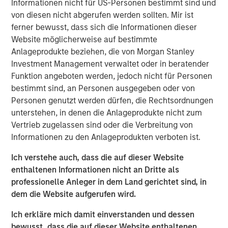
Informationen nicht für US-Personen bestimmt sind und
Mississippi offering a variety of product types and price
von diesen nicht abgerufen werden sollten. Mir ist
points,” said Will Milam, Head of U.S. Investments at
ferner bewusst, dass sich die Informationen dieser
Morgan Stanley Real Estate Investing. “The dramatic
Website möglicherweise auf bestimmte
supply-demand dynamics in the region have led to
Anlageprodukte beziehen, die von Morgan Stanley
notable financial performance for these assets, which we
Investment Management verwaltet oder in beratender
expect to continue as the university continues to
Funktion angeboten werden, jedoch nicht für Personen
experience strong enrollment.”
bestimmt sind, an Personen ausgegeben oder von
The acquisition of College Town Oxford, a cottage-style
Personen genutzt werden dürfen, die Rechtsordnungen
community located on the west side of the campus,
unterstehen, in denen die Anlageprodukte nicht zum
closed earlier this month. The remaining acquisitions of a
Vertrieb zugelassen sind oder die Verbreitung von
garden-style community located south of the campus
Informationen zu den Anlageprodukten verboten ist.
and four smaller downtown Oxford properties, are
Ich verstehe auch, dass die auf dieser Website
expected to close in the third quarter of 2025. TSB Capital
enthaltenen Informationen nicht an Dritte als
Advisors represented the new joint venture in arranging
professionelle Anleger in dem Land gerichtet sind, in
financing for the acquisitions.
dem die Website aufgerufen wird.
“We are excited to enter this new joint venture with MSREI
Ich erkläre mich damit einverstanden und dessen
and appreciate their confidence in Scion,” said Rob
bewusst, dass die auf dieser Website enthaltenen