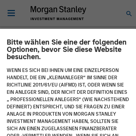
Bitte wählen Sie eine der folgenden
NEWSROOM
Optionen, bevor Sie diese Website
besuchen.
Morgan Stanley Real Estate
Investing and The Scion
WENN ES SICH BEI IHNEN UM EINE EINZELPERSON
HANDELT, DIE EIN „KLEINANLEGER“ IM SINNE DER
Group to Acquire University
RICHTLINIE 2011/61/EU (AIFMD) IST, ODER WENN SIE
EIN ANLEGER SIND, DER NICHT DER DEFINITION EINES
of Mississippi Student
„ PROFESSIONELLEN ANLEGERS“ (WIE NACHSTEHEND
Housing Portfolio for $262
DEFINIERT) ENTSPRICHT, UND SIE FRAGEN ZU EINER
ANLAGE IN PRODUKTEN VON MORGAN STANLEY
Million
INVESTMENT MANAGEMENT HABEN, SOLLTEN SIE
SICH AN EINEN ZUGELASSENEN FINANZBERATER
ODER -VERMITTLER WENDEN. WENN SIE SICH AN