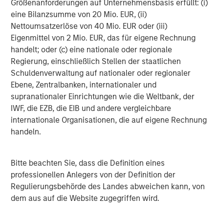
Größenanforderungen auf Unternehmensbasis erfüllt: (i)
eine Bilanzsumme von 20 Mio. EUR, (ii)
Using Uncrewed Surface Vessels (USVs), XOCEAN
Nettoumsatzerlöse von 40 Mio. EUR oder (iii)
provides ocean data to the world’s largest companies and
Eigenmittel von 2 Mio. EUR, das für eigene Rechnung
government agencies. From mapping the seabed to
handelt; oder (c) eine nationale oder regionale
environmental monitoring, XOCEAN offers a safe, ultra-
Regierung, einschließlich Stellen der staatlichen
low impact and economic solution to delivering ocean
Schuldenverwaltung auf nationaler oder regionaler
data. For more information visit
www.xocean.com
Ebene, Zentralbanken, internationaler und
supranationaler Einrichtungen wie die Weltbank, der
Morgan Stanley Private Equity Solutions Team
IWF, die EZB, die EIB und andere vergleichbare
Morgan Stanley Private Equity Solutions provides
internationale Organisationen, die auf eigene Rechnung
investors with access to broadly diversified and thematic
handeln.
private equity portfolios, spanning primary fund
commitments, co-investments, secondaries, impact
Bitte beachten Sie, dass die Definition eines
investing strategies, and custom solutions.
professionellen Anlegers von der Definition der
Regulierungsbehörde des Landes abweichen kann, von
dem aus auf die Website zugegriffen wird.
MSIM Spokesperson