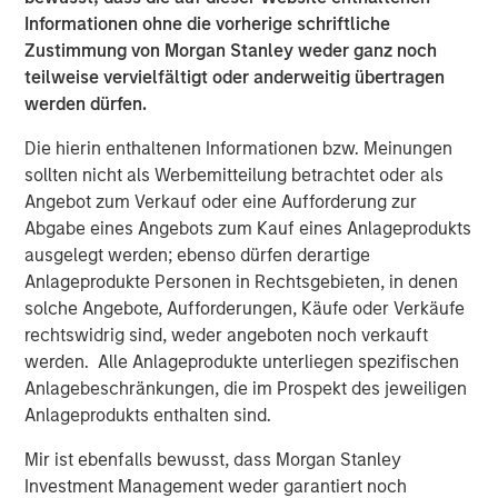
of their offshore geophysical data needs. With a low-
Informationen ohne die vorherige schriftliche
carbon, remotely operated fleet emitting just 0.1% of the
Zustimmung von Morgan Stanley weder ganz noch
CO2 of incumbent manned surveying vessels, XOCEAN
teilweise vervielfältigt oder anderweitig übertragen
aims to avoid millions of tons of carbon emissions over
werden dürfen.
the next decade while achieving more than 30x the
industry average in team gender diversity.
Die hierin enthaltenen Informationen bzw. Meinungen
sollten nicht als Werbemitteilung betrachtet oder als
Commenting on the fundraise, James Ives, XOCEAN
Angebot zum Verkauf oder eine Aufforderung zur
founder and CEO, said: “Our mission is to deliver data that
Abgabe eines Angebots zum Kauf eines Anlageprodukts
drives the sustainable development of our oceans in a
ausgelegt werden; ebenso dürfen derartige
safe, cost-effective, and ultra-low-impact way. Today, we
Anlageprodukte Personen in Rechtsgebieten, in denen
are providing this service for many of the world’s largest
solche Angebote, Aufforderungen, Käufe oder Verkäufe
energy companies, supporting the development of clean
rechtswidrig sind, weder angeboten noch verkauft
renewable energy globally. We are delighted MSIM’s 1GT
werden. Alle Anlageprodukte unterliegen spezifischen
and the rest of the investment consortium have chosen to
Anlagebeschränkungen, die im Prospekt des jeweiligen
join us on this exciting journey.”
Anlageprodukts enthalten sind.
XOCEAN works with leading offshore-focused energy
Mir ist ebenfalls bewusst, dass Morgan Stanley
companies, including SSE Renewables, Ørsted, BP, and
Investment Management weder garantiert noch
Shell, and has delivered geophysical data to commercial