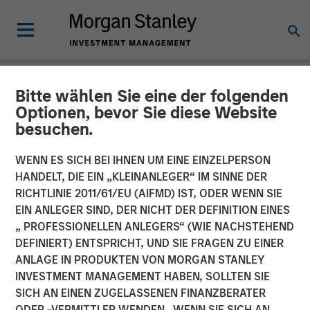
Bitte wählen Sie eine der folgenden
NEWSROOM
Optionen, bevor Sie diese Website
besuchen.
Morgan Stanley Investment
Management’s 1GT
WENN ES SICH BEI IHNEN UM EINE EINZELPERSON
HANDELT, DIE EIN „KLEINANLEGER“ IM SINNE DER
Participates in €115 Million
RICHTLINIE 2011/61/EU (AIFMD) IST, ODER WENN SIE
EIN ANLEGER SIND, DER NICHT DER DEFINITION EINES
Investment in XOCEAN
„ PROFESSIONELLEN ANLEGERS“ (WIE NACHSTEHEND
DEFINIERT) ENTSPRICHT, UND SIE FRAGEN ZU EINER
ANLAGE IN PRODUKTEN VON MORGAN STANLEY
09 JÄNNER 2025
INVESTMENT MANAGEMENT HABEN, SOLLTEN SIE
SICH AN EINEN ZUGELASSENEN FINANZBERATER
ODER -VERMITTLER WENDEN. WENN SIE SICH AN