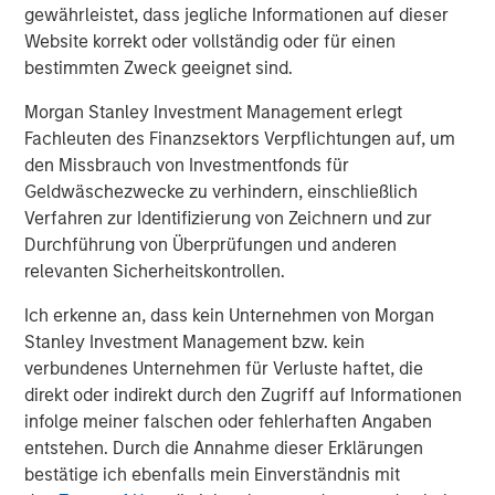
gewährleistet, dass jegliche Informationen auf dieser
and government clients in over 23 jurisdictions. To date,
Website korrekt oder vollständig oder für einen
the company has collected and processed over 4.9
bestimmten Zweck geeignet sind.
million gigabytes of data, which has supported over 48.6
GWs of offshore wind development.
Morgan Stanley Investment Management erlegt
Fachleuten des Finanzsektors Verpflichtungen auf, um
Part of MSIM’s $240 billion alternative investments
den Missbrauch von Investmentfonds für
business, 1GT aims to make investments in companies
Geldwäschezwecke zu verhindern, einschließlich
that will collectively avoid or remove one gigaton of
Verfahren zur Identifizierung von Zeichnern und zur
carbon dioxide-equivalent (CO2e) emissions from the
Durchführung von Überprüfungen und anderen
Earth’s atmosphere.
relevanten Sicherheitskontrollen.
About Morgan Stanley Investment Management
Ich erkenne an, dass kein Unternehmen von Morgan
Stanley Investment Management bzw. kein
Morgan Stanley Investment Management, together with
verbundenes Unternehmen für Verluste haftet, die
its investment advisory affiliates, has more than 1,300
direkt oder indirekt durch den Zugriff auf Informationen
investment professionals around the world and $1.6
infolge meiner falschen oder fehlerhaften Angaben
trillion in assets under management or supervision as of
entstehen. Durch die Annahme dieser Erklärungen
September 30, 2024. Morgan Stanley Investment
bestätige ich ebenfalls mein Einverständnis mit
Management strives to provide strong long-term