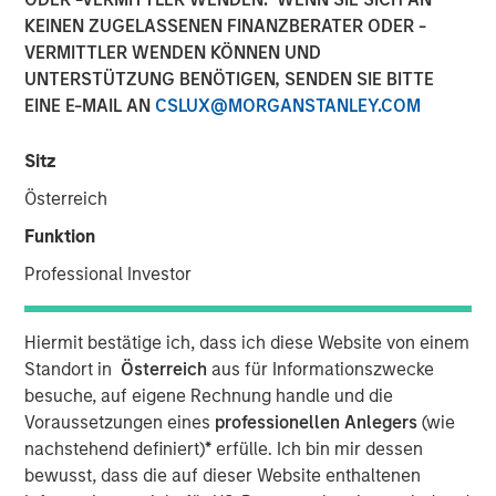
KEINEN ZUGELASSENEN FINANZBERATER ODER -
VERMITTLER WENDEN KÖNNEN UND
Funding to help accelerate growth of its ocean data
UNTERSTÜTZUNG BENÖTIGEN, SENDEN SIE BITTE
services platform
EINE E-MAIL AN
CSLUX@MORGANSTANLEY.COM
NEW YORK - January 9, 2025
Sitz
Morgan Stanley Investment Management (MSIM)
Österreich
announced today that the 1GT private climate equity
strategy (1GT) participated in a €115 million fundraise for
Funktion
XOCEAN (company), a leading provider of ocean data to
Professional Investor
the offshore energy and civil hydrography sectors. 1GT
participated in an investor consortium that includes S2G
Ventures (S2G), Climate Investment (CI), and Crown
Hiermit bestätige ich, dass ich diese Website von einem
Family’s CC Industries (CCI).
Standort in
Österreich
aus für Informationszwecke
besuche, auf eigene Rechnung handle und die
The investor consortium brings fit-for-purpose capital,
Voraussetzungen eines
professionellen Anlegers
(wie
diverse operational experience across the offshore value
nachstehend definiert)
*
erfülle. Ich bin mir dessen
chain, and the strategic connectivity to accelerate the
bewusst, dass die auf dieser Website enthaltenen
growth of XOCEAN’s platform to meet the rapidly growing