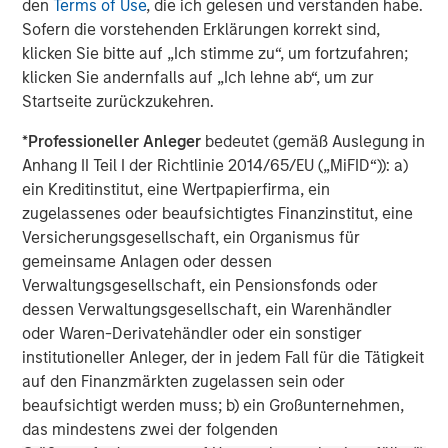
den
Terms of Use
, die ich gelesen und verstanden habe.
investment performance, outstanding service, and a
Sofern die vorstehenden Erklärungen korrekt sind,
comprehensive suite of investment management
klicken Sie bitte auf „Ich stimme zu“, um fortzufahren;
solutions to a diverse client base, which includes
klicken Sie andernfalls auf „Ich lehne ab“, um zur
governments, institutions, corporations and individuals
Startseite zurückzukehren.
worldwide. For further information about Morgan Stanley
Investment Management, please visit
*
Professioneller Anleger
bedeutet (gemäß Auslegung in
www.morganstanley.com/im
.
Anhang II Teil I der Richtlinie 2014/65/EU („MiFID“)): a)
ein Kreditinstitut, eine Wertpapierfirma, ein
About Morgan Stanley
zugelassenes oder beaufsichtigtes Finanzinstitut, eine
Morgan Stanley (NYSE: MS) is a leading global financial
Versicherungsgesellschaft, ein Organismus für
services firm providing a wide range of investment
gemeinsame Anlagen oder dessen
banking, securities, wealth management and investment
Verwaltungsgesellschaft, ein Pensionsfonds oder
management services. With offices in 42 countries, the
dessen Verwaltungsgesellschaft, ein Warenhändler
Firms employees serve clients worldwide including
oder Waren-Derivatehändler oder ein sonstiger
corporations, governments, institutions and individuals.
institutioneller Anleger, der in jedem Fall für die Tätigkeit
For further information about Morgan Stanley, please
auf den Finanzmärkten zugelassen sein oder
visit
www.morganstanley.com
.
beaufsichtigt werden muss; b) ein Großunternehmen,
das mindestens zwei der folgenden
About XOCEAN