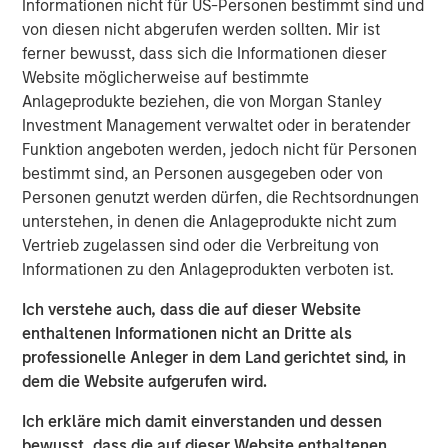
Informationen nicht für US-Personen bestimmt sind und
demand for high-quality geophysical data solutions
von diesen nicht abgerufen werden sollten. Mir ist
across the blue economy.
ferner bewusst, dass sich die Informationen dieser
Website möglicherweise auf bestimmte
“Access to high-quality data is critical to multiple players
Anlageprodukte beziehen, die von Morgan Stanley
in the offshore-focused ecosystem and we are honored
Investment Management verwaltet oder in beratender
to partner with the XOCEAN team,” said Vikram Raju,
Funktion angeboten werden, jedoch nicht für Personen
MSIM’s Head of Climate Private Equity Investing and 1GT.
bestimmt sind, an Personen ausgegeben oder von
“We believe XOCEAN’s differentiated capital efficient
Personen genutzt werden dürfen, die Rechtsordnungen
solution will remain at the forefront of the industry and
unterstehen, in denen die Anlageprodukte nicht zum
we look forward to supporting the next chapter of the
Vertrieb zugelassen sind oder die Verbreitung von
company’s journey to decarbonize maritime surveying
Informationen zu den Anlageprodukten verboten ist.
and build a global leader in ocean data solutions.”
Ich verstehe auch, dass die auf dieser Website
Founded in Ireland in 2017, XOCEAN has revolutionized
enthaltenen Informationen nicht an Dritte als
offshore geophysical data delivery with its fleet of
professionelle Anleger in dem Land gerichtet sind, in
Uncrewed Surface Vessels (USVs). These USVs combine
dem die Website aufgerufen wird.
mission endurance, advanced sensors, real-time
communications, and post-processing expertise to offer
Ich erkläre mich damit einverstanden und dessen
clients a flexible, cost-effective solution for the delivery
bewusst, dass die auf dieser Website enthaltenen