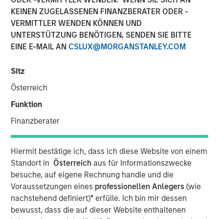
KEINEN ZUGELASSENEN FINANZBERATER ODER -
VERMITTLER WENDEN KÖNNEN UND
NEW YORK — November 21, 2017
UNTERSTÜTZUNG BENÖTIGEN, SENDEN SIE BITTE
EINE E-MAIL AN
CSLUX@MORGANSTANLEY.COM
Investment funds managed by Morgan Stanley Energy
Partners (collectively, “MSEP”), part of Morgan Stanley
Sitz
Investment Management, and Houston, Texas-based
Durango Investment Holdings LLC (“Durango Midstream”
Österreich
or the “Company”) announced today a strategic
Funktion
partnership whereby MSEP has made a majority equity
investment in Durango Midstream to support the growth
Finanzberater
of the Company’s midstream businesses in the
Midcontinent region of the United States. Terms of the
Hiermit bestätige ich, dass ich diese Website von einem
transaction were not disclosed.
Standort in
Österreich
aus für Informationszwecke
besuche, auf eigene Rechnung handle und die
Durango Midstream is a leading natural gas gathering,
Voraussetzungen eines
professionellen Anlegers
(wie
processing and marketing company providing world-
nachstehend definiert)
*
erfülle. Ich bin mir dessen
class midstream services to oil and gas producers in
bewusst, dass die auf dieser Website enthaltenen
Texas, Oklahoma, and Kansas. The partnership with MSEP