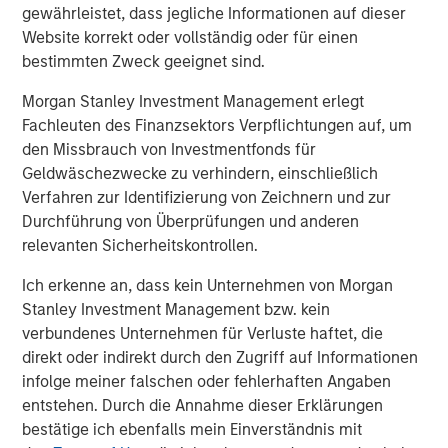
Headquartered in Houston, Texas, Durango Midstream is
gewährleistet, dass jegliche Informationen auf dieser
a leading natural gas gathering, processing, and
Website korrekt oder vollständig oder für einen
marketing company providing world-class midstream
bestimmten Zweck geeignet sind.
services to oil and gas producers in Texas, Oklahoma, and
Morgan Stanley Investment Management erlegt
Kansas. For further information about Durango
Fachleuten des Finanzsektors Verpflichtungen auf, um
Midstream, please contact
info@durangomidstream.com
.
den Missbrauch von Investmentfonds für
About Morgan Stanley Energy Partners
Geldwäschezwecke zu verhindern, einschließlich
Verfahren zur Identifizierung von Zeichnern und zur
Morgan Stanley Energy Partners, the energy-focused
Durchführung von Überprüfungen und anderen
private equity business of Morgan Stanley Investment
relevanten Sicherheitskontrollen.
Management, is a leading energy private equity platform
that makes privately negotiated equity and equity-related
Ich erkenne an, dass kein Unternehmen von Morgan
investments in energy companies located primarily in
Stanley Investment Management bzw. kein
North America. Morgan Stanley Energy Partners pursues
verbundenes Unternehmen für Verluste haftet, die
a differentiated investment strategy, focused on the
direkt oder indirekt durch den Zugriff auf Informationen
buyout and build-up of strategically attractive,
infolge meiner falschen oder fehlerhaften Angaben
established energy businesses across the energy value
entstehen. Durch die Annahme dieser Erklärungen
chain in partnership with world-class management
bestätige ich ebenfalls mein Einverständnis mit
teams. For further information about Morgan Stanley