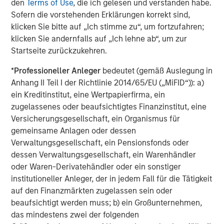
den
Terms of Use
, die ich gelesen und verstanden habe.
Energy Partners, please visit
Sofern die vorstehenden Erklärungen korrekt sind,
www.morganstanley.com/im/energypartners
.
klicken Sie bitte auf „Ich stimme zu“, um fortzufahren;
klicken Sie andernfalls auf „Ich lehne ab“, um zur
About Morgan Stanley Investment Management
Startseite zurückzukehren.
Morgan Stanley Investment Management, together with
*
Professioneller Anleger
bedeutet (gemäß Auslegung in
its investment advisory affiliates, has more than 600
Anhang II Teil I der Richtlinie 2014/65/EU („MiFID“)): a)
investment professionals around the world and $447
ein Kreditinstitut, eine Wertpapierfirma, ein
billion in assets under management or supervision as of
zugelassenes oder beaufsichtigtes Finanzinstitut, eine
September 30, 2017. Morgan Stanley Investment
Versicherungsgesellschaft, ein Organismus für
Management strives to provide outstanding long-term
gemeinsame Anlagen oder dessen
investment performance, service, and a comprehensive
Verwaltungsgesellschaft, ein Pensionsfonds oder
suite of investment management solutions to a diverse
dessen Verwaltungsgesellschaft, ein Warenhändler
client base, which includes governments, institutions,
oder Waren-Derivatehändler oder ein sonstiger
corporations, and individuals worldwide. For further
institutioneller Anleger, der in jedem Fall für die Tätigkeit
information about Morgan Stanley Investment
auf den Finanzmärkten zugelassen sein oder
Management, please visit
www.morganstanley.com/im
.
beaufsichtigt werden muss; b) ein Großunternehmen,
das mindestens zwei der folgenden
About Morgan Stanley