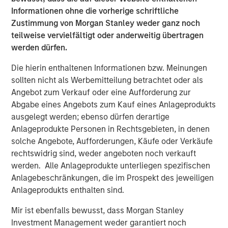
Informationen ohne die vorherige schriftliche
excited about our strategic partnership with Morgan
Zustimmung von Morgan Stanley weder ganz noch
Stanley Energy Partners. Their global network and
teilweise vervielfältigt oder anderweitig übertragen
sterling reputation and their history of success in the
werden dürfen.
energy business will help us accelerate our growth plans
in the Midcontinent and expand into other leading oil and
Die hierin enthaltenen Informationen bzw. Meinungen
gas basins in the United States. We look forward to
sollten nicht als Werbemitteilung betrachtet oder als
supporting our current and future customers with
Angebot zum Verkauf oder eine Aufforderung zur
additional midstream infrastructure and world-class
Abgabe eines Angebots zum Kauf eines Anlageprodukts
service.”
ausgelegt werden; ebenso dürfen derartige
Anlageprodukte Personen in Rechtsgebieten, in denen
John Moon, Managing Director and Head of Morgan
solche Angebote, Aufforderungen, Käufe oder Verkäufe
Stanley Energy Partners, added, “Morgan Stanley Energy
rechtswidrig sind, weder angeboten noch verkauft
Partners always seeks to partner with leaders in the field,
werden. Alle Anlageprodukte unterliegen spezifischen
and Rick and the Durango team exemplify best in class
Anlagebeschränkungen, die im Prospekt des jeweiligen
management. We look forward to shared success in the
Anlageprodukts enthalten sind.
years to come.”
Mir ist ebenfalls bewusst, dass Morgan Stanley
About Durango Midstream
Investment Management weder garantiert noch