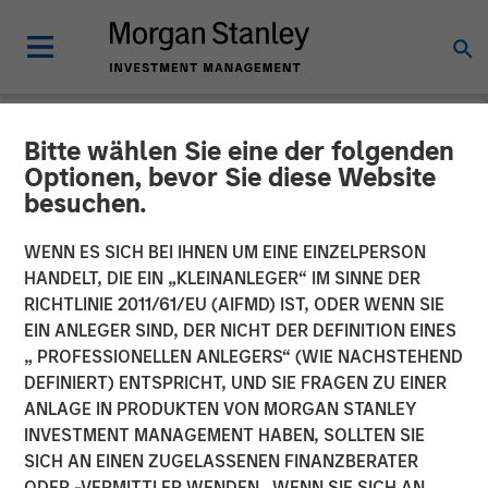
Bitte wählen Sie eine der folgenden
NEWSROOM
Optionen, bevor Sie diese Website
besuchen.
Morgan Stanley Energy
Partners and Durango
WENN ES SICH BEI IHNEN UM EINE EINZELPERSON
HANDELT, DIE EIN „KLEINANLEGER“ IM SINNE DER
Midstream Announce
RICHTLINIE 2011/61/EU (AIFMD) IST, ODER WENN SIE
EIN ANLEGER SIND, DER NICHT DER DEFINITION EINES
Strategic Partnership
„ PROFESSIONELLEN ANLEGERS“ (WIE NACHSTEHEND
DEFINIERT) ENTSPRICHT, UND SIE FRAGEN ZU EINER
ANLAGE IN PRODUKTEN VON MORGAN STANLEY
21 NOVEMBER 2017
INVESTMENT MANAGEMENT HABEN, SOLLTEN SIE
SICH AN EINEN ZUGELASSENEN FINANZBERATER
ODER -VERMITTLER WENDEN. WENN SIE SICH AN