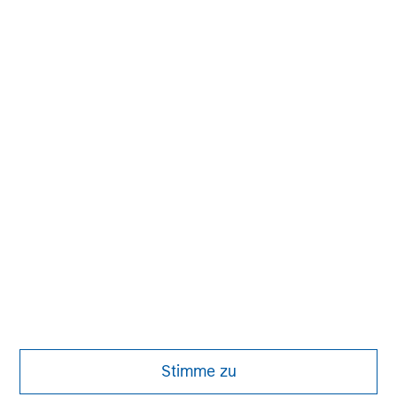
MSIM Spokesperson
John Moon
Managing Director
David N. Miller
Managing Director
Stimme zu