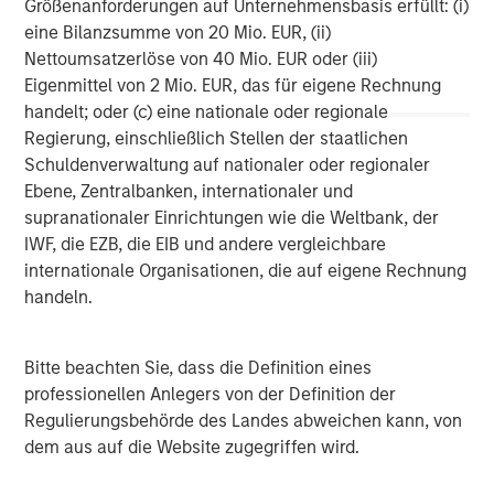
Größenanforderungen auf Unternehmensbasis erfüllt: (i)
Morgan Stanley (NYSE: MS) is a leading global financial
eine Bilanzsumme von 20 Mio. EUR, (ii)
services firm providing investment banking, securities,
Nettoumsatzerlöse von 40 Mio. EUR oder (iii)
wealth management and investment management
Eigenmittel von 2 Mio. EUR, das für eigene Rechnung
services. With offices in more than 42 countries, the
handelt; oder (c) eine nationale oder regionale
Firm's employees serve clients worldwide including
Regierung, einschließlich Stellen der staatlichen
corporations, governments, institutions and individuals.
Schuldenverwaltung auf nationaler oder regionaler
For more information about Morgan Stanley, please visit
Ebene, Zentralbanken, internationaler und
www.morganstanley.com
.
supranationaler Einrichtungen wie die Weltbank, der
IWF, die EZB, die EIB und andere vergleichbare
Media Relations: Lauren Bellmare, 212.761.5303
internationale Organisationen, die auf eigene Rechnung
handeln.
Morgan Stanley Energy Partners
Morgan Stanley Energy Partners makes control
Bitte beachten Sie, dass die Definition eines
investments in energy companies primarily located in
professionellen Anlegers von der Definition der
North America. The team focuses on the buyout and
Regulierungsbehörde des Landes abweichen kann, von
build-up of strategically attractive, established energy
dem aus auf die Website zugegriffen wird.
businesses across the energy value chain in partnership
with best-in-class management teams.