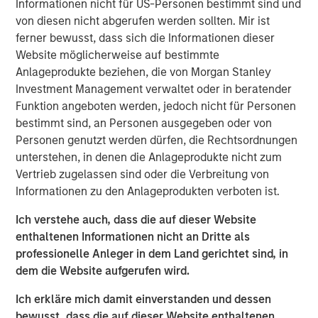
Informationen nicht für US-Personen bestimmt sind und
provides the Company with additional resources to
von diesen nicht abgerufen werden sollten. Mir ist
upgrade and expand Durango Midstream’s existing asset
ferner bewusst, dass sich die Informationen dieser
base and capabilities. The Company’s initial growth
Website möglicherweise auf bestimmte
projects are expected to focus on expansion of its
Anlageprodukte beziehen, die von Morgan Stanley
gathering and processing system in Grady County,
Investment Management verwaltet oder in beratender
Oklahoma to support producers active in the rapidly
Funktion angeboten werden, jedoch nicht für Personen
growing Merge-SCOOP-STACK plays of Central Oklahoma.
bestimmt sind, an Personen ausgegeben oder von
Robert Lee, Managing Director of Morgan Stanley Energy
Personen genutzt werden dürfen, die Rechtsordnungen
Partners, said, “We are delighted to partner with Durango
unterstehen, in denen die Anlageprodukte nicht zum
Midstream – given its exceptional team, strategic asset
Vertrieb zugelassen sind oder die Verbreitung von
base and the attractive opportunities presented by
Informationen zu den Anlageprodukten verboten ist.
nearby oil and gas activity, the business is uniquely
Ich verstehe auch, dass die auf dieser Website
positioned for growth.”
enthaltenen Informationen nicht an Dritte als
Durango Midstream is led by Richard A. Cargile, President
professionelle Anleger in dem Land gerichtet sind, in
and Chief Executive Officer. Mr. Cargile has decades of
dem die Website aufgerufen wird.
operating experience in the midstream business. He most
Ich erkläre mich damit einverstanden und dessen
recently served as President of Midstream Operations at
bewusst, dass die auf dieser Website enthaltenen
Energy Transfer Partners, L.P. Mr. Cargile said, “We are