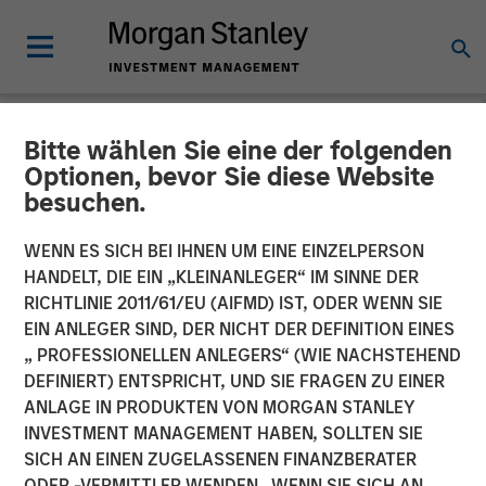
Bitte wählen Sie eine der folgenden
NEWSROOM
Optionen, bevor Sie diese Website
besuchen.
Fisher Container Holdings,
LLC Adds Industry Veteran
WENN ES SICH BEI IHNEN UM EINE EINZELPERSON
HANDELT, DIE EIN „KLEINANLEGER“ IM SINNE DER
Dan Donofrio to
RICHTLINIE 2011/61/EU (AIFMD) IST, ODER WENN SIE
EIN ANLEGER SIND, DER NICHT DER DEFINITION EINES
Management Team
„ PROFESSIONELLEN ANLEGERS“ (WIE NACHSTEHEND
DEFINIERT) ENTSPRICHT, UND SIE FRAGEN ZU EINER
ANLAGE IN PRODUKTEN VON MORGAN STANLEY
05 FEBRUAR 2018
INVESTMENT MANAGEMENT HABEN, SOLLTEN SIE
SICH AN EINEN ZUGELASSENEN FINANZBERATER
ODER -VERMITTLER WENDEN. WENN SIE SICH AN