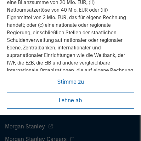
Managing Director
eine Bilanzsumme von 20 Mio. EUR, (ii)
Nettoumsatzerlöse von 40 Mio. EUR oder (iii)
Eigenmittel von 2 Mio. EUR, das für eigene Rechnung
handelt; oder (c) eine nationale oder regionale
Regierung, einschließlich Stellen der staatlichen
Schuldenverwaltung auf nationaler oder regionaler
Ebene, Zentralbanken, internationaler und
supranationaler Einrichtungen wie die Weltbank, der
IWF, die EZB, die EIB und andere vergleichbare
internationale Organisationen, die auf eigene Rechnung
handeln.
Stimme zu
Bitte beachten Sie, dass die Definition eines
Lehne ab
professionellen Anlegers von der Definition der
Regulierungsbehörde des Landes abweichen kann, von
dem aus auf die Website zugegriffen wird.
Morgan Stanley
Morgan Stanley Careers