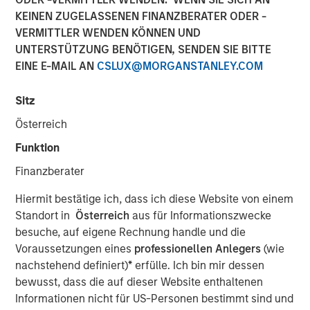
KEINEN ZUGELASSENEN FINANZBERATER ODER -
VERMITTLER WENDEN KÖNNEN UND
BUFFALO GROVE, IL— Feb 5, 2018
UNTERSTÜTZUNG BENÖTIGEN, SENDEN SIE BITTE
EINE E-MAIL AN
CSLUX@MORGANSTANLEY.COM
Fisher Container, a leading provider of custom flexible
packaging for food and healthcare packaging, today
Sitz
announced the addition of Dan Donofrio to its executive
team as Chief Operations Officer.
Österreich
Funktion
Mr. Donofrio brings over 25 years of operations
leadership experience in a variety of packaging related
Finanzberater
businesses including Solo Cup Company, Pregis and most
recently as Vice President of Operations at Havi Global
Hiermit bestätige ich, dass ich diese Website von einem
Services. Throughout his career he has driven value in
Standort in
Österreich
aus für Informationszwecke
operations, engineering, quality assurance and graphic
besuche, auf eigene Rechnung handle und die
services roles, in both domestic and international
Voraussetzungen eines
professionellen Anlegers
(wie
markets. Dan has excelled in delivering operational
nachstehend definiert)
*
erfülle. Ich bin mir dessen
excellence and continuous improvement at each of his
bewusst, dass die auf dieser Website enthaltenen
assignments. Mr. Donofrio graduated from Illinois State
Informationen nicht für US-Personen bestimmt sind und