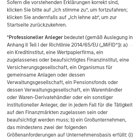
Morgan Stanley Capital Partners
Sofern die vorstehenden Erklärungen korrekt sind,
klicken Sie bitte auf „Ich stimme zu“, um fortzufahren;
Morgan Stanley Capital Partners manages a middle-
klicken Sie andernfalls auf „Ich lehne ab“, um zur
market private equity platform with a strong focus on
Startseite zurückzukehren.
value creation. The team has invested capital in a broad
spectrum of industries for over two decades.
*
Professioneller Anleger
bedeutet (gemäß Auslegung in
Anhang II Teil I der Richtlinie 2014/65/EU („MiFID“)): a)
ein Kreditinstitut, eine Wertpapierfirma, ein
zugelassenes oder beaufsichtigtes Finanzinstitut, eine
MSIM Spokesperson
Versicherungsgesellschaft, ein Organismus für
gemeinsame Anlagen oder dessen
Verwaltungsgesellschaft, ein Pensionsfonds oder
dessen Verwaltungsgesellschaft, ein Warenhändler
oder Waren-Derivatehändler oder ein sonstiger
Aaron Sack
institutioneller Anleger, der in jedem Fall für die Tätigkeit
Managing Director
auf den Finanzmärkten zugelassen sein oder
beaufsichtigt werden muss; b) ein Großunternehmen,
das mindestens zwei der folgenden
David N. Miller
Größenanforderungen auf Unternehmensbasis erfüllt: (i)