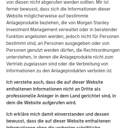
University with a BS in plastics technology and holds an
von diesen nicht abgerufen werden sollten. Mir ist
MBA from Lake Forest Graduate School of Management.
ferner bewusst, dass sich die Informationen dieser
Website möglicherweise auf bestimmte
“We’re excited to have Dan join our team at Fisher
Anlageprodukte beziehen, die von Morgan Stanley
Container,” said Kevin Keneally, President and CEO. “As we
Investment Management verwaltet oder in beratender
execute our strategic plan of organic and acquisition
Funktion angeboten werden, jedoch nicht für Personen
growth, Dan will bring unique skill in driving operational
bestimmt sind, an Personen ausgegeben oder von
excellence and providing our customers state of the art
Personen genutzt werden dürfen, die Rechtsordnungen
packaging products with exceptional quality and service.”
unterstehen, in denen die Anlageprodukte nicht zum
Vertrieb zugelassen sind oder die Verbreitung von
“We are very excited to bring together two strong
Informationen zu den Anlageprodukten verboten ist.
organizations, each with a long history of providing high
quality products. PPC enhances Fisher’s position in the
Ich verstehe auch, dass die auf dieser Website
food market with its unique set of capabilities that has
enthaltenen Informationen nicht an Dritte als
translated into a favorable position with blue chip and
professionelle Anleger in dem Land gerichtet sind, in
innovative food manufacturers. We would also like to
dem die Website aufgerufen wird.
thank Bill Mackin and the entire PPC team for their
partnership and commend PPC on its many
Ich erkläre mich damit einverstanden und dessen
accomplishments,” said Eric Kanter, Managing Director of
bewusst, dass die auf dieser Website enthaltenen
Morgan Stanley Capital Partners. “Our investment in
Informationen ohne die vorherige schriftliche