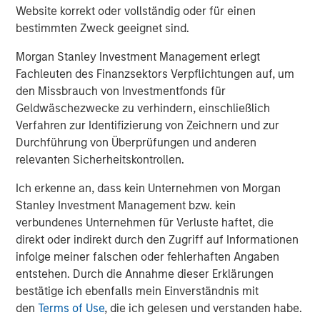
Website korrekt oder vollständig oder für einen
valued customer base. The company is privately owned
bestimmten Zweck geeignet sind.
by management and Morgan Stanley Capital Partners.
Morgan Stanley Investment Management erlegt
Fachleuten des Finanzsektors Verpflichtungen auf, um
About Morgan Stanley Capital Partners
den Missbrauch von Investmentfonds für
Geldwäschezwecke zu verhindern, einschließlich
Morgan Stanley Capital Partners, part of Morgan Stanley
Verfahren zur Identifizierung von Zeichnern und zur
Investment Management, is a leading middle-market
Durchführung von Überprüfungen und anderen
private equity platform that has invested capital in a
relevanten Sicherheitskontrollen.
broad spectrum of industries for over two decades.
Morgan Stanley Capital Partners focuses on privately
Ich erkenne an, dass kein Unternehmen von Morgan
negotiated equity and equity-related investments
Stanley Investment Management bzw. kein
primarily in North America, as well as Europe and other
verbundenes Unternehmen für Verluste haftet, die
regions and seeks to create value in portfolio companies
direkt oder indirekt durch den Zugriff auf Informationen
primarily through operational improvement. For further
infolge meiner falschen oder fehlerhaften Angaben
information about Morgan Stanley Capital Partners,
entstehen. Durch die Annahme dieser Erklärungen
please visit
www.morganstanley.com/im/capitalpartners
.
bestätige ich ebenfalls mein Einverständnis mit
den
Terms of Use
, die ich gelesen und verstanden habe.