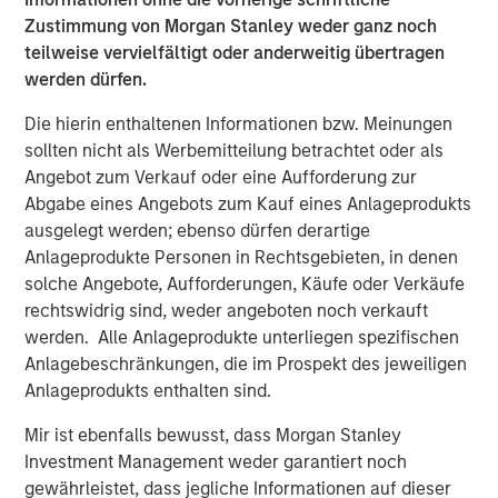
Fisher continues upon MSCP’s success in partnering with
Zustimmung von Morgan Stanley weder ganz noch
Family/founder-owned businesses.”
teilweise vervielfältigt oder anderweitig übertragen
werden dürfen.
Mr. Donofrio will work from the company’s headquarters
in Buffalo Grove, Illinois.
Die hierin enthaltenen Informationen bzw. Meinungen
sollten nicht als Werbemitteilung betrachtet oder als
Angebot zum Verkauf oder eine Aufforderung zur
Abgabe eines Angebots zum Kauf eines Anlageprodukts
About Fisher Container Holdings, LLC
ausgelegt werden; ebenso dürfen derartige
Based in Buffalo Grove, Illinois, Fisher Container is a
Anlageprodukte Personen in Rechtsgebieten, in denen
leading provider of cleanroom and consumer packaging
solche Angebote, Aufforderungen, Käufe oder Verkäufe
for the healthcare, snack, organic “better-for-you” and
rechtswidrig sind, weder angeboten noch verkauft
produce markets. The company excels in the design of
werden. Alle Anlageprodukte unterliegen spezifischen
value-added printed, laminated and stand up pouch
Anlagebeschränkungen, die im Prospekt des jeweiligen
packaging for the most demanding applications. With an
Anlageprodukts enthalten sind.
in-house graphics department, Fisher Container and its
Mir ist ebenfalls bewusst, dass Morgan Stanley
most recent acquisition, Packaging Products Corporation
Investment Management weder garantiert noch
(PPC), is focused on exceptional speed to market and
gewährleistet, dass jegliche Informationen auf dieser
excels in delivering service, quality and technology to its