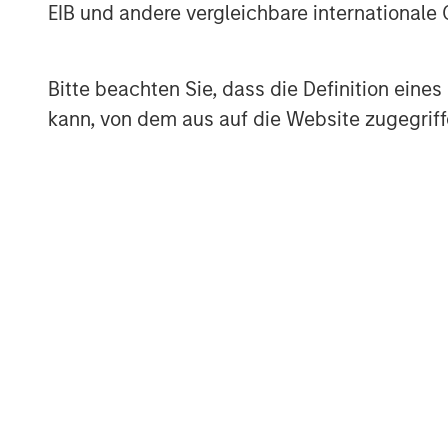
and sustainability. With increasing deman
EIB und andere vergleichbare internationale
care for and nurture their pets, we appr
leadership position and look forward to 
Bitte beachten Sie, dass die Definition ein
continue our mission.”
kann, von dem aus auf die Website zugegriff
The investment in Manna Pro is a continua
commitment to Consumer, Media & Retail, 
$21.5 billion of equity since inception. Eq
come from Carlyle Partners VII, an $18.5 
strategic minority investments primarily in
including Consumer, Media & Retail.
Debevoise & Plimpton LLP acted as legal 
as legal advisor to The Carlyle Group a
financial advisor to Manna Pro, with co-a
International.
About The Carlyle Group