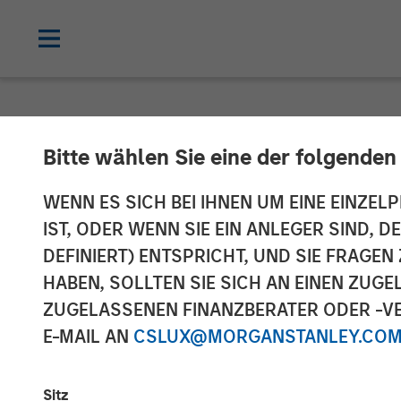
NEWSROOM
Bitte wählen Sie eine der folgenden
The Carlyle Gr
WENN ES SICH BEI IHNEN UM EINE EINZELP
IST, ODER WENN SIE EIN ANLEGER SIND, 
and Nutrition 
DEFINIERT) ENTSPRICHT, UND SIE FRAG
HABEN, SOLLTEN SIE SICH AN EINEN ZUG
Morgan Stanley
ZUGELASSENEN FINANZBERATER ODER -VE
E-MAIL AN
CSLUX@MORGANSTANLEY.CO
06 NOVEMBER 2020
Sitz