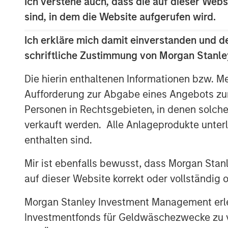
Ich verstehe auch, dass die auf dieser Webs
known for its innovative product develo
sind, in dem die Website aufgerufen wird.
practices.
“We are grateful to have partnered with
Ich erkläre mich damit einverstanden und d
Manna Pro during a period of tremendous
schriftliche Zustimmung von Morgan Stanley
position as a leading provider of pet heal
Die hierin enthaltenen Informationen bzw. M
Head of Morgan Stanley Capital Partner
Aufforderung zur Abgabe eines Angebots zu
Pro built on its long history with strong 
several critical companion pet acquisitio
Personen in Rechtsgebieten, in denen solch
most recently Doggie Dailies, that expa
verkauft werden. Alle Anlageprodukte unter
created opportunities to reshape the sup
enthalten sind.
excited for Manna Pro to continue this po
phase with the exceptional team at Carlyl
Mir ist ebenfalls bewusst, dass Morgan Sta
auf dieser Website korrekt oder vollständig
“We’re excited to partner again with Jo
management team, as we have known many
Morgan Stanley Investment Management erle
more than six years,” said David Basto, a
Investmentfonds für Geldwäschezwecke zu ver
partnership with Manna Pro was a great