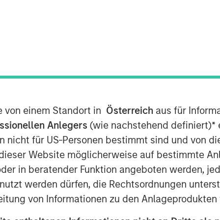
00 AM EST
t has acquired a majority stake in
 investment funds managed by Morgan
ial terms of the transaction were not
te von einem Standort in
Österreich
aus für Inform
ssionellen Anlegers
(wie nachstehend definiert)
*
e
r and marketer of specialty pet care
n nicht für US-Personen bestimmt sind und von die
de assortment of high-quality health
n dieser Website möglicherweise auf bestimmte A
s and hobby animals. With roots
er in beratender Funktion angeboten werden, jedo
history of excellence in pet nutrition.
ndustry leader providing nutritionally
tzt werden dürfen, die Rechtsordnungen unterste
kyard chickens and other companion
eitung von Informationen zu den Anlageprodukten 
 and nutrition, the Company is well