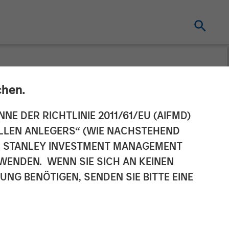
chen.
g Pet Health
NNE DER RICHTLINIE 2011/61/EU (AIFMD)
NELLEN ANLEGERS“ (WIE NACHSTEHEND
Products from
AN STANLEY INVESTMENT MANAGEMENT
WENDEN. WENN SIE SICH AN KEINEN
G BENÖTIGEN, SENDEN SIE BITTE EINE