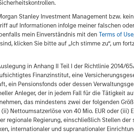
icherheitskontrollen.
c growth and the relative fragmentation
lays give us a high degree of
 Morgan Stanley Investment Management bzw. kein
r Manna Pro.”
ugriff auf Informationen infolge meiner falschen od
benfalls mein Einverständnis mit den
Terms of Use
tailwinds are driving exceptional
ind, klicken Sie bitte auf „Ich stimme zu“, um fortz
re is meaningful runway for continued
tionally,” said Jay Sammons, Carlyle’s
 “With multiple avenues for future
egung in Anhang II Teil I der Richtlinie 2014/65/EU
e business and increasing the scale of
fsichtigtes Finanzinstitut, eine Versicherungsge
ing the Company’s growth plans with
t, ein Pensionsfonds oder dessen Verwaltungsges
 resources.”
neller Anleger, der in jedem Fall für die Tätigkeit
 the team at Carlyle as we build on
ernehmen, das mindestens zwei der folgenden Gr
 in partnership with MSCP,” said John
, (ii) Nettoumsatzerlöse von 40 Mio. EUR oder (iii) 
evolved significantly over the past
er regionale Regierung, einschließlich Stellen de
h quality product offering, increased
ken, internationaler und supranationaler Einrichtun
perations, and intense focus on growth