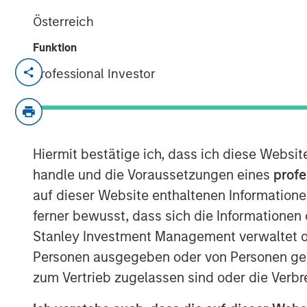
Österreich
Funktion
NEW YORK, NY— November 06, 2020 7:
Professional Investor
The Carlyle Group today announced that i
Manna Pro Products (“Manna Pro”) from
Stanley Capital Partners (“MSCP”). Financ
disclosed.
Hiermit bestätige ich, dass ich diese Websi
handle und die Voraussetzungen eines
profe
Manna Pro, a St. Louis-based manufacture
auf dieser Website enthaltenen Informatione
products, provides food, treats, and a wi
ferner bewusst, dass sich die Informatione
and wellness products for companion pet
Stanley Investment Management verwaltet od
dating back to 1842, Manna Pro has a long 
Today, Manna Pro has developed into an i
Personen ausgegeben oder von Personen genu
wholesome products for dogs, cats, bac
zum Vertrieb zugelassen sind oder die Verbr
pets. A leader in the fields of pet health