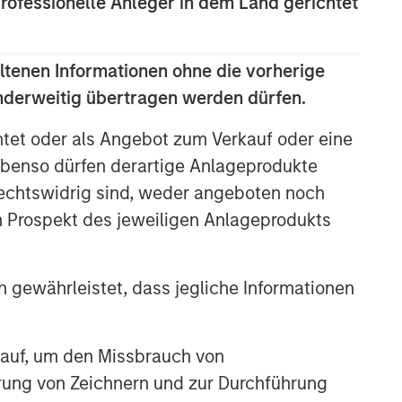
professionelle Anleger in dem Land gerichtet
ltenen Informationen ohne die vorherige
anderweitig übertragen werden dürfen.
htet oder als Angebot zum Verkauf oder eine
benso dürfen derartige Anlageprodukte
rechtswidrig sind, weder angeboten noch
m Prospekt des jeweiligen Anlageprodukts
 gewährleistet, dass jegliche Informationen
 auf, um den Missbrauch von
erung von Zeichnern und zur Durchführung