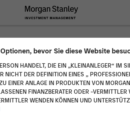
 Optionen, bevor Sie diese Website besu
oup Acquires Leadin
ERSON HANDELT, DIE EIN „KLEINANLEGER“ IM SI
DER NICHT DER DEFINITION EINES „ PROFESSIO
Provider Manna Pro 
EN ZU EINER ANLAGE IN PRODUKTEN VON MORG
ELASSENEN FINANZBERATER ODER -VERMITTLER 
 Capital Partners
RMITTLER WENDEN KÖNNEN UND UNTERSTÜTZUN
M