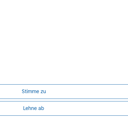
ther information about Morgan Stanley
stanley.com/im/capitalpartners
.
Aaron Sack
Managing Director
Stimme zu
Lehne ab