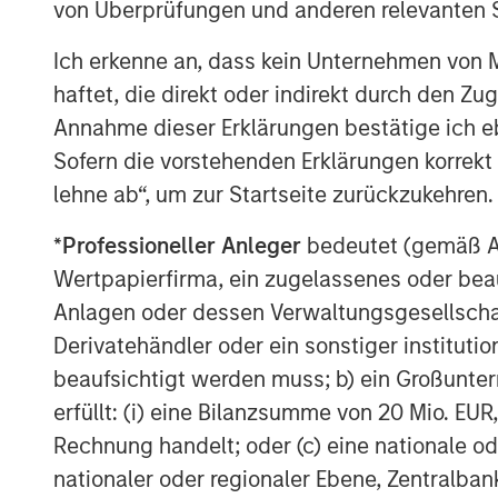
von Überprüfungen und anderen relevanten S
has only continued. Strong recent organi
in the categories in which the Company p
Ich erkenne an, dass kein Unternehmen von
confidence in the opportunities ahead fo
haftet, die direkt oder indirekt durch den Z
Annahme dieser Erklärungen bestätige ich e
“Strong execution and enduring category 
Sofern die vorstehenden Erklärungen korrekt s
growth for Manna Pro, and we believe the
expansion, both domestically and interna
lehne ab“, um zur Startseite zurückzukehren.
Head of Global Consumer, Media & Retail.
*
Professioneller Anleger
bedeutet (gemäß Ausl
value creation, including growing the cor
Wertpapierfirma, ein zugelassenes oder beau
acquisitions, we look forward to support
Anlagen oder dessen Verwaltungsgesellschaf
our differentiated global capabilities and
Derivatehändler oder ein sonstiger institutio
“We are pleased to be working again with
beaufsichtigt werden muss; b) ein Großunt
the substantial growth we’ve experienced
erfüllt: (i) eine Bilanzsumme von 20 Mio. EUR
Howe, CEO, Manna Pro. “Our business has 
Rechnung handelt; oder (c) eine nationale od
three years with the expansion of our hig
nationaler oder regionaler Ebene, Zentralban
investment in brand building, improved o