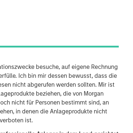
Morgan Stanley Capital
Partners
Morgan Stanley Capital Partners
manages a middle-market private
ationszwecke besuche, auf eigene Rechnung
equity platform with a strong focus on
rfülle. Ich bin mir dessen bewusst, dass die
value creation. The team has invested
capital in a broad spectrum of
sen nicht abgerufen werden sollten. Mir ist
industries for over two decades.
nlageprodukte beziehen, die von Morgan
ch nicht für Personen bestimmt sind, an
hen, in denen die Anlageprodukte nicht
verboten ist.