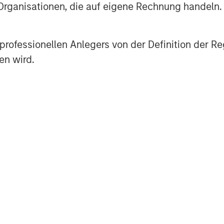
d for products that help pet parents
 Organisationen, die auf eigene Rechnung handeln.
eciate MSCP’s support in achieving our
working with Carlyle again as we
es professionellen Anlegers von der Definition de
en wird.
tion of Carlyle’s long-term global
in which it has invested more than
uity capital for the investment will
billion fund that makes majority and
 the U.S. in targeted industries,
advisor to MSCP. Kirkland & Ellis acted
nd William Blair & Company acted as
dvisory support from Lincoln