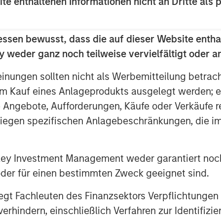
ite enthaltenen Informationen nicht an Dritte als 
pment and commitment to sustainable
 the extraordinary management team at
essen bewusst, dass die auf dieser Website entha
 growth as they advanced their
 weder ganz noch teilweise vervielfältigt oder 
th and nutrition,” said Aaron Sack,
einungen sollten nicht als Werbemitteilung betrac
s. “During MSCP’s ownership, Manna
m Kauf eines Anlageprodukts ausgelegt werden; e
organic growth and benefited from
ns, including Fruitables, Hero Pet and
e Angebote, Aufforderungen, Käufe oder Verkäufe 
nded Manna Pro’s online presence and
liegen spezifischen Anlagebeschränkungen, die i
ply chain and operations. We’re
sitive trajectory as they enter a new
e. ”
nley Investment Management weder garantiert noch
 oder für einen bestimmten Zweck geeignet sind.
hn Howe and the talented Manna Pro
 of the key business leaders for
gt Fachleuten des Finanzsektors Verpflichtungen
 Carlyle Managing Director. “Our prior
hindern, einschließlich Verfahren zur Identifizi
 success, and the business’ momentum