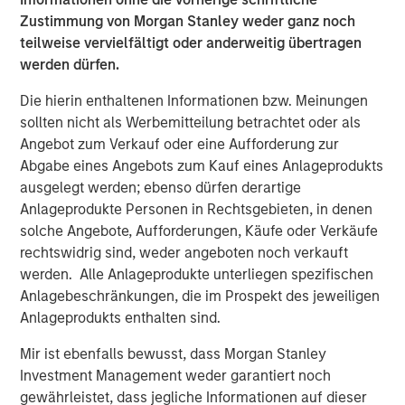
separate accreditations from Washington and Alaska
Zustimmung von Morgan Stanley weder ganz noch
state agencies. It specializes in remediation, hazardous
teilweise vervielfältigt oder anderweitig übertragen
waste, and stormwater.
werden dürfen.
Orange Coast Analytical, Los Angeles, CA and Phoenix,
Die hierin enthaltenen Informationen bzw. Meinungen
AZ:
Orange Coast, accredited in CA and AZ, is an
sollten nicht als Werbemitteilung betrachtet oder als
environmental testing laboratory with a skilled team of
Angebot zum Verkauf oder eine Aufforderung zur
chemists, biologists, and engineers. Orange Coast offers
Abgabe eines Angebots zum Kauf eines Anlageprodukts
analytical services for soil, non-potable water,
ausgelegt werden; ebenso dürfen derartige
wastewater, stormwater, hazardous waste, and
Anlageprodukte Personen in Rechtsgebieten, in denen
groundwater.
solche Angebote, Aufforderungen, Käufe oder Verkäufe
rechtswidrig sind, weder angeboten noch verkauft
CHESTER LabNet, Portland, OR:
Chester LabNet has an
werden. Alle Anlageprodukte unterliegen spezifischen
international reach in support of stack testing and
Anlagebeschränkungen, die im Prospekt des jeweiligen
ambient air analytical projects. Their Oregon TNI
Anlageprodukts enthalten sind.
accreditation covers a suite of inorganic analyses with a
particular specialty in hex-chrome analysis and XRF
Mir ist ebenfalls bewusst, dass Morgan Stanley
elemental identification.
Investment Management weder garantiert noch
gewährleistet, dass jegliche Informationen auf dieser
“At the outset of our investment, we identified