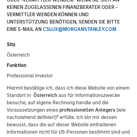
KEINEN ZUGELASSENEN FINANZBERATER ODER -
VERMITTLER WENDEN KÖNNEN UND
UNTERSTÜTZUNG BENÖTIGEN, SENDEN SIE BITTE
EINE E-MAIL AN
CSLUX@MORGANSTANLEY.COM
DECATUR, AL., November 17, 2023
Sitz
Alliance Technical Group (Alliance)
, a global leader in
environmental compliance services, is pleased to
Österreich
announce the successful acquisitions of four
Funktion
environmental laboratories across the United States. This
marks the next milestone in Alliance's mission to provide
Professional Investor
comprehensive environmental solutions to its customer
Hiermit bestätige ich, dass ich diese Website von einem
base.
Standort in
Österreich
aus für Informationszwecke
"The laboratory acquisitions are a significant adjacency
besuche, auf eigene Rechnung handle und die
for Alliance. We originated as a regional stack testing
Voraussetzungen eines
professionellen Anlegers
(wie
company, but we've made tremendous strides over the
nachstehend definiert)
*
erfülle. Ich bin mir dessen
last few years to expand our geographic footprint and
bewusst, dass die auf dieser Website enthaltenen
service offerings to include LDAR, CEMS, environmental
Informationen nicht für US-Personen bestimmt sind und