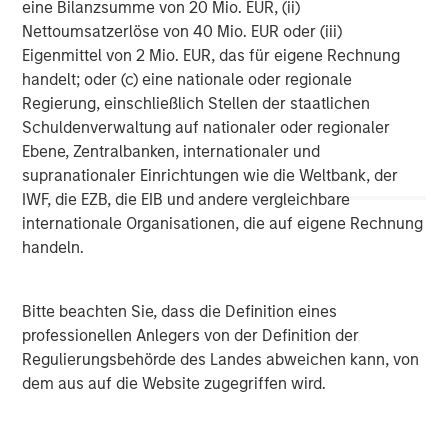
eine Bilanzsumme von 20 Mio. EUR, (ii)
providing innovative technological solutions that reduce
Nettoumsatzerlöse von 40 Mio. EUR oder (iii)
risk and help ensure compliance.
Eigenmittel von 2 Mio. EUR, das für eigene Rechnung
About Morgan Stanley Capital Partners
handelt; oder (c) eine nationale oder regionale
Regierung, einschließlich Stellen der staatlichen
Morgan Stanley Capital Partners, part of Morgan Stanley
Schuldenverwaltung auf nationaler oder regionaler
Investment Management, is a leading middle-market
Ebene, Zentralbanken, internationaler und
private equity platform established in 1986 that focuses
supranationaler Einrichtungen wie die Weltbank, der
on privately negotiated equity and equity-related
IWF, die EZB, die EIB und andere vergleichbare
investments primarily in North America. Morgan Stanley
internationale Organisationen, die auf eigene Rechnung
Capital Partners seeks to create value in portfolio
handeln.
companies primarily in a series of subsectors in the
business services, consumer, healthcare, education and
industrials markets with an emphasis on driving
Bitte beachten Sie, dass die Definition eines
significant organic and acquisition growth through an
professionellen Anlegers von der Definition der
operationally focused approach. For further information
Regulierungsbehörde des Landes abweichen kann, von
about Morgan Stanley Capital Partners, please visit
dem aus auf die Website zugegriffen wird.
www.morganstanley.com/im/capitalpartners
.