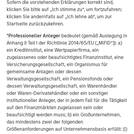
Sofern die vorstehenden Erklärungen korrekt sind,
leading environmental testing and monitoring services.
klicken Sie bitte auf „Ich stimme zu“, um fortzufahren;
Our platform of laboratories overlays with our existing
klicken Sie andernfalls auf „Ich lehne ab“, um zur
geographic footprint to provide deep experience and
Startseite zurückzukehren.
coverage for the highest priority needs of our customers."
*
Professioneller Anleger
bedeutet (gemäß Auslegung in
About Alliance Technical Group:
Anhang II Teil I der Richtlinie 2014/65/EU („MiFID“)): a)
ein Kreditinstitut, eine Wertpapierfirma, ein
Alliance Technical Group (Alliance)
, headquartered in
zugelassenes oder beaufsichtigtes Finanzinstitut, eine
Decatur, AL, is an environmental testing, data, and
Versicherungsgesellschaft, ein Organismus für
analytics company helping our customers achieve their
gemeinsame Anlagen oder dessen
environmental goals. With more than 1,300 specialists
Verwaltungsgesellschaft, ein Pensionsfonds oder
located in over 40 offices nationwide, Alliance provides
dessen Verwaltungsgesellschaft, ein Warenhändler
premier technical solutions to support the full spectrum
oder Waren-Derivatehändler oder ein sonstiger
of our customers' environmental needs. Alliance
institutioneller Anleger, der in jedem Fall für die Tätigkeit
addresses our customers' needs across multiple service
auf den Finanzmärkten zugelassen sein oder
lines ― Stack Testing, Leak Detection and Repair,
beaufsichtigt werden muss; b) ein Großunternehmen,
Continuous Emission Monitoring Systems, Analytical &
das mindestens zwei der folgenden
Laboratory Services, Ambient Air Monitoring, Software
Größenanforderungen auf Unternehmensbasis erfüllt: (i)
and Technology, and Environmental Consulting – while