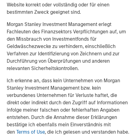
Website korrekt oder vollständig oder für einen
environmental labs as an attractive adjacent service line
bestimmten Zweck geeignet sind.
where customers were asking the company to expand.
We are proud of the progress that Chris LeMay and the
Morgan Stanley Investment Management erlegt
Alliance team have made in the company’s national
Fachleuten des Finanzsektors Verpflichtungen auf, um
environmental lab buildout strategy. These acquisitions
den Missbrauch von Investmentfonds für
have enabled the company to expand its service
Geldwäschezwecke zu verhindern, einschließlich
offerings and are a testament to Alliance’s mission to
Verfahren zur Identifizierung von Zeichnern und zur
always serve the customer better. The growth in this
Durchführung von Überprüfungen und anderen
segment since our investment has been significant, and
relevanten Sicherheitskontrollen.
we look forward to continuing to support similar strategic
priorities and growth initiatives,” said Morgan Stanley
Ich erkenne an, dass kein Unternehmen von Morgan
Capital Partners’ Eric Kanter, Managing Director.
Stanley Investment Management bzw. kein
verbundenes Unternehmen für Verluste haftet, die
"Incorporating multi-media analytical services into our
direkt oder indirekt durch den Zugriff auf Informationen
end-to-end suite of solutions was essential to further
infolge meiner falschen oder fehlerhaften Angaben
grow as partners with our highly diverse customer base,"
entstehen. Durch die Annahme dieser Erklärungen
said Chris LeMay, Chief Executive Officer. "It was also key
bestätige ich ebenfalls mein Einverständnis mit
to add technical capabilities and accreditations, such as
den
Terms of Use
, die ich gelesen und verstanden habe.
PFAS and XRF, to better support Alliance’s national