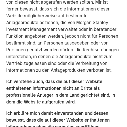
consulting, and software," said Premal Vora, Chief
von diesen nicht abgerufen werden sollten. Mir ist
Strategy Officer. “These acquisitions also represent an
ferner bewusst, dass sich die Informationen dieser
expansion beyond air testing into different media
Website möglicherweise auf bestimmte
including water, hazardous waste, and soil."
Anlageprodukte beziehen, die von Morgan Stanley
Investment Management verwaltet oder in beratender
The acquired environmental laboratories include:
Funktion angeboten werden, jedoch nicht für Personen
bestimmt sind, an Personen ausgegeben oder von
Summit Environmental Technologies, Inc., Cuyahoga
Personen genutzt werden dürfen, die Rechtsordnungen
Falls, OH:
Summit serves a broad, national customer
unterstehen, in denen die Anlageprodukte nicht zum
base which includes manufacturing facilities, waste
Vertrieb zugelassen sind oder die Verbreitung von
disposal, paper mills, and wastewater. The laboratory
Informationen zu den Anlageprodukten verboten ist.
holds more than 30 regulatory certifications for hundreds
of analytical parameters, including PFAS, RadChem,
Ich verstehe auch, dass die auf dieser Website
drinking water, soil, wastewater, groundwater, hazardous
enthaltenen Informationen nicht an Dritte als
waste, and air.
professionelle Anleger in dem Land gerichtet sind, in
dem die Website aufgerufen wird.
Fremont Analytical, Inc., Seattle, WA:
Fremont serves
the Pacific Northwest with various organic and inorganic
Ich erkläre mich damit einverstanden und dessen
analyses for soil, water, hazardous waste, and air. The
bewusst, dass die auf dieser Website enthaltenen
laboratory holds TNI accreditation in Oregon and
Informationen ohne die vorherige schriftliche