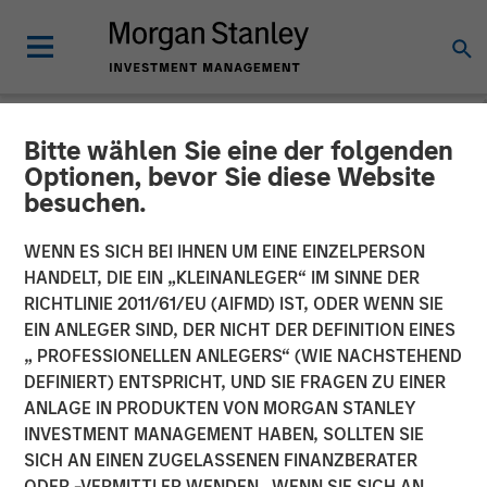
Bitte wählen Sie eine der folgenden
NEWSROOM
Optionen, bevor Sie diese Website
besuchen.
Alliance Technical Group
Builds Nationwide
WENN ES SICH BEI IHNEN UM EINE EINZELPERSON
HANDELT, DIE EIN „KLEINANLEGER“ IM SINNE DER
Environmental Laboratory
RICHTLINIE 2011/61/EU (AIFMD) IST, ODER WENN SIE
EIN ANLEGER SIND, DER NICHT DER DEFINITION EINES
Network, Expanding
„ PROFESSIONELLEN ANLEGERS“ (WIE NACHSTEHEND
Comprehensive Services
DEFINIERT) ENTSPRICHT, UND SIE FRAGEN ZU EINER
ANLAGE IN PRODUKTEN VON MORGAN STANLEY
INVESTMENT MANAGEMENT HABEN, SOLLTEN SIE
17 NOVEMBER 2023
SICH AN EINEN ZUGELASSENEN FINANZBERATER
ODER -VERMITTLER WENDEN. WENN SIE SICH AN