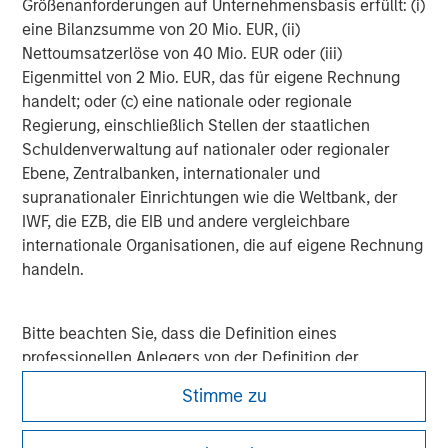
Größenanforderungen auf Unternehmensbasis erfüllt: (i)
eine Bilanzsumme von 20 Mio. EUR, (ii)
Adam Shaw
Nettoumsatzerlöse von 40 Mio. EUR oder (iii)
Managing Director
Eigenmittel von 2 Mio. EUR, das für eigene Rechnung
handelt; oder (c) eine nationale oder regionale
Regierung, einschließlich Stellen der staatlichen
Schuldenverwaltung auf nationaler oder regionaler
Patrick Whitehead
Ebene, Zentralbanken, internationaler und
Managing Director
supranationaler Einrichtungen wie die Weltbank, der
IWF, die EZB, die EIB und andere vergleichbare
internationale Organisationen, die auf eigene Rechnung
handeln.
Bitte beachten Sie, dass die Definition eines
professionellen Anlegers von der Definition der
Regulierungsbehörde des Landes abweichen kann, von
Stimme zu
dem aus auf die Website zugegriffen wird.