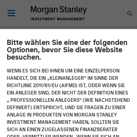
Bitte wählen Sie eine der folgenden
NEWSROOM
Optionen, bevor Sie diese Website
besuchen.
Adam Love Named Chief
Executive Officer of Allstar
WENN ES SICH BEI IHNEN UM EINE EINZELPERSON
HANDELT, DIE EIN „KLEINANLEGER“ IM SINNE DER
Services
RICHTLINIE 2011/61/EU (AIFMD) IST, ODER WENN SIE
EIN ANLEGER SIND, DER NICHT DER DEFINITION EINES
„ PROFESSIONELLEN ANLEGERS“ (WIE NACHSTEHEND
19 OKTOBER 2023
DEFINIERT) ENTSPRICHT, UND SIE FRAGEN ZU EINER
ANLAGE IN PRODUKTEN VON MORGAN STANLEY
INVESTMENT MANAGEMENT HABEN, SOLLTEN SIE
SICH AN EINEN ZUGELASSENEN FINANZBERATER
ODER -VERMITTLER WENDEN. WENN SIE SICH AN