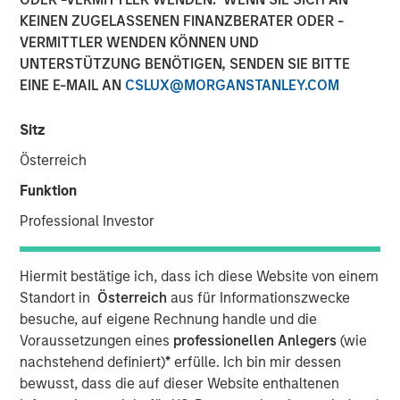
KEINEN ZUGELASSENEN FINANZBERATER ODER -
MINNEAPOLIS, MN
– October 19, 2023
VERMITTLER WENDEN KÖNNEN UND
UNTERSTÜTZUNG BENÖTIGEN, SENDEN SIE BITTE
Allstar Services announced today that its Board of
EINE E-MAIL AN
CSLUX@MORGANSTANLEY.COM
Directors has appointed Adam Love as Chief Executive
Officer. During his 20-year career, Adam has held
multiple leadership roles in the residential and
Sitz
commercial services sectors, most recently as Chief
Österreich
Operating Officer at integrated facilities management
Funktion
solutions provider SMS Assist.
Professional Investor
“I am thrilled to be joining the industry-leading team at
Allstar, an organization that shares my strong focus on
Hiermit bestätige ich, dass ich diese Website von einem
empowering employees, driving growth and delivering
Standort in
Österreich
aus für Informationszwecke
excellent service,” said Love. “The Allstar team is a clear
besuche, auf eigene Rechnung handle und die
leader in the roofing and broader exterior home services
Voraussetzungen eines
professionellen Anlegers
(wie
market, with a history of successful growth and
nachstehend definiert)
*
erfülle. Ich bin mir dessen
significant opportunities ahead. I am excited to partner
bewusst, dass die auf dieser Website enthaltenen
with the Allstar team to drive the next chapter of organic