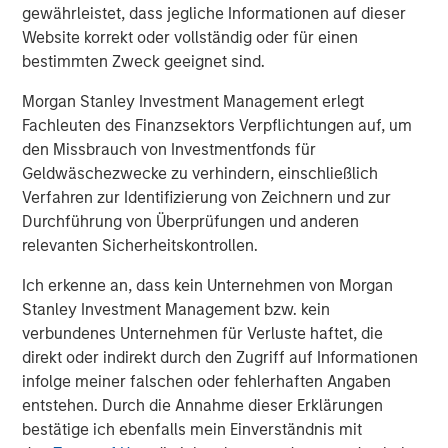
gewährleistet, dass jegliche Informationen auf dieser
About Morgan Stanley Capital Partners
Website korrekt oder vollständig oder für einen
bestimmten Zweck geeignet sind.
Morgan Stanley Capital Partners, part of Morgan Stanley
Morgan Stanley Investment Management erlegt
Investment Management, is a leading middle-market
Fachleuten des Finanzsektors Verpflichtungen auf, um
private equity platform established in 1986 that focuses
den Missbrauch von Investmentfonds für
on privately negotiated equity and equity-related
Geldwäschezwecke zu verhindern, einschließlich
investments primarily in North America. Morgan Stanley
Verfahren zur Identifizierung von Zeichnern und zur
Capital Partners seeks to create value in portfolio
Durchführung von Überprüfungen und anderen
companies primarily in a series of subsectors in the
relevanten Sicherheitskontrollen.
business services, consumer, healthcare, education and
industrials markets with an emphasis on driving
Ich erkenne an, dass kein Unternehmen von Morgan
significant organic and acquisition growth through an
Stanley Investment Management bzw. kein
operationally focused approach. For further information
verbundenes Unternehmen für Verluste haftet, die
about Morgan Stanley Capital Partners, please visit
direkt oder indirekt durch den Zugriff auf Informationen
www.morganstanley.com/im/capitalpartners
.
infolge meiner falschen oder fehlerhaften Angaben
entstehen. Durch die Annahme dieser Erklärungen
Morgan Stanley Capital Partners
bestätige ich ebenfalls mein Einverständnis mit