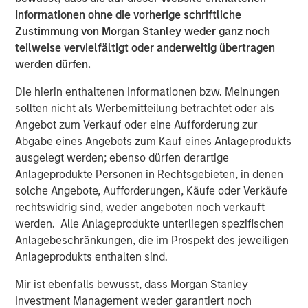
Pete Carlson, Chairman of Allstar, said, “Adam will be a
Informationen ohne die vorherige schriftliche
terrific addition to the Allstar culture and a great partner
Zustimmung von Morgan Stanley weder ganz noch
for the team. Adam joins us at an exciting time for the
teilweise vervielfältigt oder anderweitig übertragen
business as we continue to drive organic growth and
werden dürfen.
expand into new geographic markets through
Die hierin enthaltenen Informationen bzw. Meinungen
complementary acquisitions. We are excited to have
sollten nicht als Werbemitteilung betrachtet oder als
Adam on board to lead Allstar’s next chapter and
Angebot zum Verkauf oder eine Aufforderung zur
capitalize on the significant growth opportunities that are
Abgabe eines Angebots zum Kauf eines Anlageprodukts
ahead of us.”
ausgelegt werden; ebenso dürfen derartige
About Allstar Services
Anlageprodukte Personen in Rechtsgebieten, in denen
solche Angebote, Aufforderungen, Käufe oder Verkäufe
Founded in 1979 and headquartered in Minneapolis, MN,
rechtswidrig sind, weder angeboten noch verkauft
Allstar Services is a full-service provider of residential
werden. Alle Anlageprodukte unterliegen spezifischen
exterior replacement, repair, maintenance, and new
Anlagebeschränkungen, die im Prospekt des jeweiligen
installation services across trades including roofing,
Anlageprodukts enthalten sind.
siding, windows, and gutters. For more information,
Mir ist ebenfalls bewusst, dass Morgan Stanley
please visit the Company’s
Investment Management weder garantiert noch
website
https://www.allstartoday.com/
.