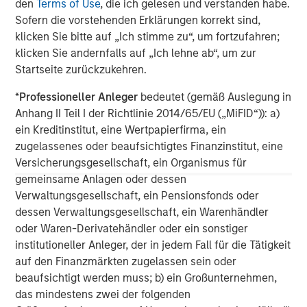
den
Terms of Use
, die ich gelesen und verstanden habe.
Morgan Stanley Capital Partners manages a middle-
Sofern die vorstehenden Erklärungen korrekt sind,
market private equity platform with a strong focus on
klicken Sie bitte auf „Ich stimme zu“, um fortzufahren;
value creation. The team has invested capital in a broad
klicken Sie andernfalls auf „Ich lehne ab“, um zur
spectrum of industries for over two decades.
Startseite zurückzukehren.
*
Professioneller Anleger
bedeutet (gemäß Auslegung in
MSIM Spokesperson
Anhang II Teil I der Richtlinie 2014/65/EU („MiFID“)): a)
ein Kreditinstitut, eine Wertpapierfirma, ein
zugelassenes oder beaufsichtigtes Finanzinstitut, eine
Versicherungsgesellschaft, ein Organismus für
gemeinsame Anlagen oder dessen
David N. Miller
Verwaltungsgesellschaft, ein Pensionsfonds oder
dessen Verwaltungsgesellschaft, ein Warenhändler
Managing Director
oder Waren-Derivatehändler oder ein sonstiger
institutioneller Anleger, der in jedem Fall für die Tätigkeit
auf den Finanzmärkten zugelassen sein oder
Aaron Sack
beaufsichtigt werden muss; b) ein Großunternehmen,
Managing Director
das mindestens zwei der folgenden