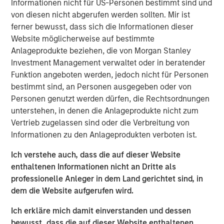
Informationen nicht für US-Personen bestimmt sind und
growth and geographic expansion.”
von diesen nicht abgerufen werden sollten. Mir ist
Allstar has built a leading reputation across its core
ferner bewusst, dass sich die Informationen dieser
Midwest markets, and is consistently recognized by
Website möglicherweise auf bestimmte
customers, partners, and peers for delivering the highest
Anlageprodukte beziehen, die von Morgan Stanley
quality and levels of service in the residential roofing
Investment Management verwaltet oder in beratender
market.
Funktion angeboten werden, jedoch nicht für Personen
bestimmt sind, an Personen ausgegeben oder von
“We believe Adam’s history of success in the residential
Personen genutzt werden dürfen, die Rechtsordnungen
and commercial services space, combined with his
unterstehen, in denen die Anlageprodukte nicht zum
collaborative leadership style, will be an excellent fit with
Vertrieb zugelassen sind oder die Verbreitung von
the Allstar team,” said Adam Shaw, Managing Director of
Informationen zu den Anlageprodukten verboten ist.
Morgan Stanley Capital Partners. “We’re confident that his
deep background in single family construction, repair, and
Ich verstehe auch, dass die auf dieser Website
maintenance with SMS Assist, Opendoor, and Invitation
enthaltenen Informationen nicht an Dritte als
Homes, and his expertise in building the teams,
professionelle Anleger in dem Land gerichtet sind, in
processes and systems to rapidly scale a services-based
dem die Website aufgerufen wird.
business will help further accelerate the pace of value
Ich erkläre mich damit einverstanden und dessen
creation that Allstar has delivered to date.”
bewusst, dass die auf dieser Website enthaltenen