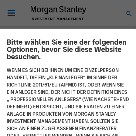
Bitte wählen Sie eine der folgenden
NEWSROOM
Optionen, bevor Sie diese Website
besuchen.
1GT Portfolio Investment
Huel to be Acquired by
WENN ES SICH BEI IHNEN UM EINE EINZELPERSON
HANDELT, DIE EIN „KLEINANLEGER“ IM SINNE DER
Danone
RICHTLINIE 2011/61/EU (AIFMD) IST, ODER WENN SIE
EIN ANLEGER SIND, DER NICHT DER DEFINITION EINES
„ PROFESSIONELLEN ANLEGERS“ (WIE NACHSTEHEND
24 MÄRZ 2026
DEFINIERT) ENTSPRICHT, UND SIE FRAGEN ZU EINER
ANLAGE IN PRODUKTEN VON MORGAN STANLEY
INVESTMENT MANAGEMENT HABEN, SOLLTEN SIE
SICH AN EINEN ZUGELASSENEN FINANZBERATER
ODER -VERMITTLER WENDEN. WENN SIE SICH AN