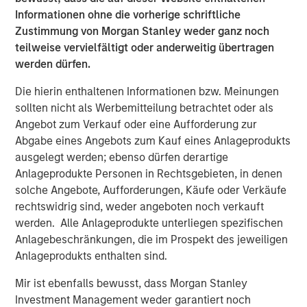
Informationen ohne die vorherige schriftliche
The transaction remains subject to customary closing
Zustimmung von Morgan Stanley weder ganz noch
conditions, including regulatory approvals.
teilweise vervielfältigt oder anderweitig übertragen
About Huel
werden dürfen.
Huel is a global leader in complete, nutritionally balanced
Die hierin enthaltenen Informationen bzw. Meinungen
meals, offering a broad range of products including
sollten nicht als Werbemitteilung betrachtet oder als
powders, ready‑to‑drink shakes, Hot & Savory meals,
Angebot zum Verkauf oder eine Aufforderung zur
nutrition bars, supergreens and functional beverages.
Abgabe eines Angebots zum Kauf eines Anlageprodukts
Built on a science‑driven formulation approach, all Huel
ausgelegt werden; ebenso dürfen derartige
products provide essential macronutrients and
Anlageprodukte Personen in Rechtsgebieten, in denen
micronutrients in convenient, plant‑based formats. With a
solche Angebote, Aufforderungen, Käufe oder Verkäufe
predominantly direct‑to‑consumer model and
rechtswidrig sind, weder angeboten noch verkauft
best‑in‑class digital capabilities, Huel has developed a
werden. Alle Anlageprodukte unterliegen spezifischen
highly engaged community and strong brand advocacy.
Anlagebeschränkungen, die im Prospekt des jeweiligen
Its portfolio is designed to deliver sustainable, accessible
Anlageprodukts enthalten sind.
nutrition that supports modern, active lifestyles.
Mir ist ebenfalls bewusst, dass Morgan Stanley
About Danone
Investment Management weder garantiert noch