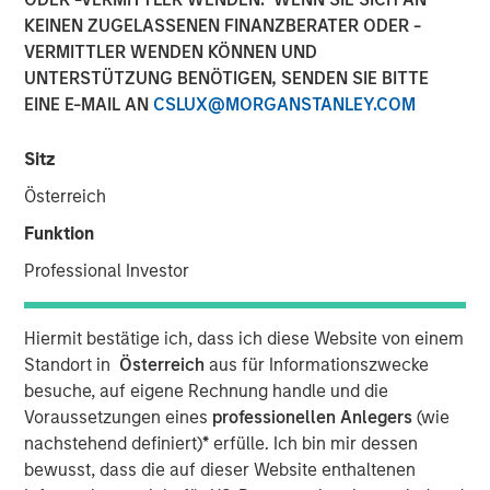
KEINEN ZUGELASSENEN FINANZBERATER ODER -
NEW YORK – March 24, 2026
VERMITTLER WENDEN KÖNNEN UND
Morgan Stanley Investment Management announced
UNTERSTÜTZUNG BENÖTIGEN, SENDEN SIE BITTE
today that Huel, one of the first investments made by the
EINE E-MAIL AN
CSLUX@MORGANSTANLEY.COM
1GT climate private equity strategy, has entered into a
definitive agreement to be acquired by Danone, a world-
Sitz
leading food and beverage company.
Österreich
Huel’s range of plant-based drinks and meals has made it
Funktion
a global leader in sustainable nutrition in a variety of
Professional Investor
accessible options. Since 1GT’s investment in 2023, Huel
has delivered substantial organic growth, including
significant progress in its U.S. expansion and continued
Hiermit bestätige ich, dass ich diese Website von einem
innovation across its product suite.
Standort in
Österreich
aus für Informationszwecke
besuche, auf eigene Rechnung handle und die
Vikram Raju, MSIM’s Head of Climate Private Equity
Voraussetzungen eines
professionellen Anlegers
(wie
Investing and 1GT platform, commented: “1GT is proud to
nachstehend definiert)
*
erfülle. Ich bin mir dessen
have played a role in Julian Hearn's compelling vision to
bewusst, dass die auf dieser Website enthaltenen
revolutionize meals and address the carbon signature of