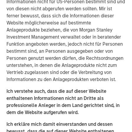
Informationen nicht für US-Personen bestimmt sind und
the food ecosystem. We are also grateful for the
von diesen nicht abgerufen werden sollten. Mir ist
partnership with CEO James McMaster, his team and
ferner bewusst, dass sich die Informationen dieser
Highland Capital as the company made tangible progress
Website möglicherweise auf bestimmte
in tracking and quantifying its sustainability impact while
Anlageprodukte beziehen, die von Morgan Stanley
broadening its appeal to a global customer base. This
Investment Management verwaltet oder in beratender
announcement represents a compelling example of 1GT’s
Funktion angeboten werden, jedoch nicht für Personen
focus on backing businesses where strong commercial
bestimmt sind, an Personen ausgegeben oder von
performance and positive carbon impact go hand in
Personen genutzt werden dürfen, die Rechtsordnungen
hand. We look forward to seeing Huel's continued
unterstehen, in denen die Anlageprodukte nicht zum
success as part of the distinctive Danone platform."
Vertrieb zugelassen sind oder die Verbreitung von
In line with its Renew Danone strategy, the acquisition
Informationen zu den Anlageprodukten verboten ist.
will enhance Danone’s presence in functional nutrition
Ich verstehe auch, dass die auf dieser Website
and extend its portfolio into the fast-growing Complete
enthaltenen Informationen nicht an Dritte als
Nutrition space. Huel’s complementary range, spanning
professionelle Anleger in dem Land gerichtet sind, in
various food forms including ready-to-drink and powders,
dem die Website aufgerufen wird.
is supported by best-in-class digital execution, strong
digital direct-to-consumer sales, and a fan-base in the
Ich erkläre mich damit einverstanden und dessen
UK, Europe and the United States.
bewusst, dass die auf dieser Website enthaltenen