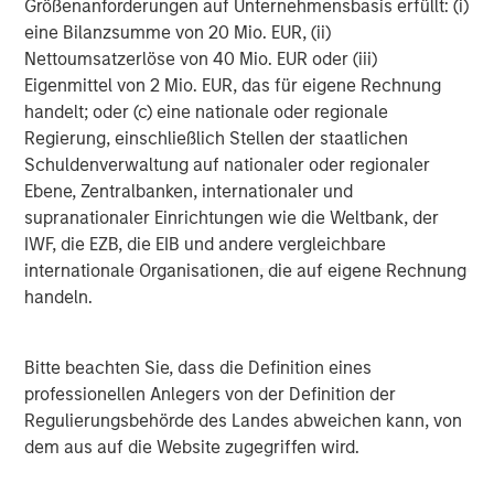
Morgan Stanley capabilities. For further information,
Größenanforderungen auf Unternehmensbasis erfüllt: (i)
please visit
https://www.morganstanley.com/im/1gt
eine Bilanzsumme von 20 Mio. EUR, (ii)
Nettoumsatzerlöse von 40 Mio. EUR oder (iii)
About Morgan Stanley Investment Management
Eigenmittel von 2 Mio. EUR, das für eigene Rechnung
handelt; oder (c) eine nationale oder regionale
Morgan Stanley Investment Management, together with
Regierung, einschließlich Stellen der staatlichen
its investment advisory affiliates, has more than 1,400
Schuldenverwaltung auf nationaler oder regionaler
investment professionals around the world and $1.9
Ebene, Zentralbanken, internationaler und
trillion in assets under management or supervision as of
supranationaler Einrichtungen wie die Weltbank, der
December 31, 2025. Morgan Stanley Investment
IWF, die EZB, die EIB und andere vergleichbare
Management strives to provide strong long-term
internationale Organisationen, die auf eigene Rechnung
investment performance, outstanding service, and a
handeln.
comprehensive suite of investment management
solutions to a diverse client base, which includes
governments, institutions, corporations and individuals
Bitte beachten Sie, dass die Definition eines
worldwide. For further information about Morgan Stanley
professionellen Anlegers von der Definition der
Investment Management, please
Regulierungsbehörde des Landes abweichen kann, von
visit
https://www.morganstanley.com/im
dem aus auf die Website zugegriffen wird.
About Morgan Stanley