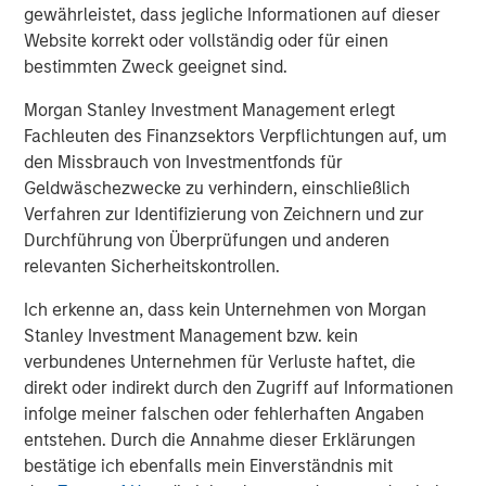
gewährleistet, dass jegliche Informationen auf dieser
Danone is a leading global food and beverage company
Website korrekt oder vollständig oder für einen
operating in three health-focused, fast-growing and on-
bestimmten Zweck geeignet sind.
trend Categories: Essential Dairy & Plant-Based products,
Waters and Specialized Nutrition. With a long-standing
Morgan Stanley Investment Management erlegt
mission of bringing health through food to as many
Fachleuten des Finanzsektors Verpflichtungen auf, um
people as possible, Danone aims to inspire healthier and
den Missbrauch von Investmentfonds für
more sustainable eating and drinking practices while
Geldwäschezwecke zu verhindern, einschließlich
committing to achieve measurable nutritional, social,
Verfahren zur Identifizierung von Zeichnern und zur
societal and environmental impact. Danone has defined
Durchführung von Überprüfungen und anderen
its Renew strategy to restore growth, competitiveness,
relevanten Sicherheitskontrollen.
and value creation for the long-term. With c.90,000
Ich erkenne an, dass kein Unternehmen von Morgan
employees, and products sold in over 120 markets,
Stanley Investment Management bzw. kein
Danone generated €27.3 billion in sales in 2025. Danone’s
verbundenes Unternehmen für Verluste haftet, die
portfolio includes leading international brands (Actimel,
direkt oder indirekt durch den Zugriff auf Informationen
Activia, Alpro, Aptamil, Danette, Danio, Danonino, evian,
infolge meiner falschen oder fehlerhaften Angaben
Nutricia, Nutrilon, Volvic, among others) as well as strong
entstehen. Durch die Annahme dieser Erklärungen
local and regional brands (including AQUA, Blédina,
bestätige ich ebenfalls mein Einverständnis mit
Bonafont, Cow & Gate, Mizone, Oikos and Silk). Listed on