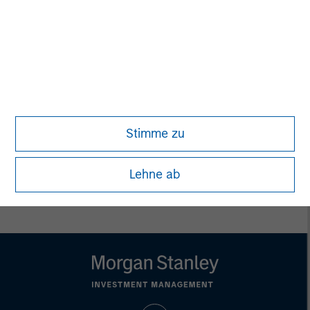
MSIM Spokesperson
Vikram Raju
Managing Director
Stimme zu
Lehne ab