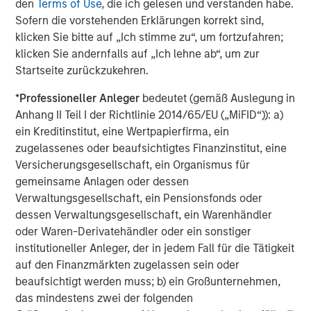
den
Terms of Use
, die ich gelesen und verstanden habe.
Euronext Paris and present on the OTCQX platform via an
Sofern die vorstehenden Erklärungen korrekt sind,
ADR (American Depositary Receipt) program, Danone is a
klicken Sie bitte auf „Ich stimme zu“, um fortzufahren;
component stock of leading sustainability indexes
klicken Sie andernfalls auf „Ich lehne ab“, um zur
including the ones managed by Moody’s and
Startseite zurückzukehren.
Sustainalytics, as well as MSCI ESG Indexes, FTSE4Good
Index Series, Bloomberg Gender Equality Index, and
*
Professioneller Anleger
bedeutet (gemäß Auslegung in
TM
Access to Nutrition Index. Danone achieved B Corp
Anhang II Teil I der Richtlinie 2014/65/EU („MiFID“)): a)
certification at global level in 2025.
ein Kreditinstitut, eine Wertpapierfirma, ein
zugelassenes oder beaufsichtigtes Finanzinstitut, eine
About Morgan Stanley Climate Private Equity
Versicherungsgesellschaft, ein Organismus für
Morgan Stanley Climate Private Equity manages 1GT, a
gemeinsame Anlagen oder dessen
strategy that invests in growth companies delivering
Verwaltungsgesellschaft, ein Pensionsfonds oder
innovative climate solutions that meaningfully
dessen Verwaltungsgesellschaft, ein Warenhändler
decarbonize the global economy. The strategy is focused
oder Waren-Derivatehändler oder ein sonstiger
on scaling opportunities in the Power, Mobility, Food &
institutioneller Anleger, der in jedem Fall für die Tätigkeit
Agriculture, and Circularity themes across North America
auf den Finanzmärkten zugelassen sein oder
and Europe, with an emphasis on driving significant
beaufsichtigt werden muss; b) ein Großunternehmen,
organic growth by leveraging the global breadth of
das mindestens zwei der folgenden