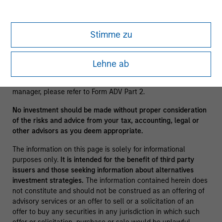
clients.
A separately managed account may not be appropriate for all
investors. Separate accounts managed according to the
Stimme zu
Strategy include a number of securities and will not
necessarily track the performance of any index. Please
consider the investment objectives, risks and fees of the
Lehne ab
Strategy carefully before investing. A minimum asset level is
required. For important information about the investment
manager, please refer to Form ADV Part 2.
No investment should be made without proper consideration
of the risks and advice from your tax, accounting, legal or
other advisors as you deem appropriate.
The information on this page is solely for informational
purposes only.
It is intended for the benefit of third party
issuers and those seeking information about alternatives
investment strategies.
The information contained herein does
not constitute and should not be construed as an offering of
advisory services or an offer to sell or a solicitation of an
offer to buy any securities in any jurisdiction in which such