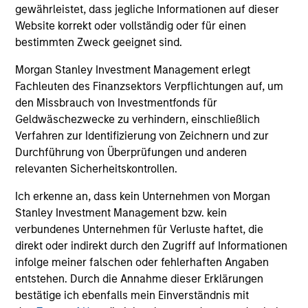
gewährleistet, dass jegliche Informationen auf dieser
Website korrekt oder vollständig oder für einen
Christopher Auffenberg
bestimmten Zweck geeignet sind.
Executive Director
Morgan Stanley Investment Management erlegt
Fachleuten des Finanzsektors Verpflichtungen auf, um
den Missbrauch von Investmentfonds für
David Z. Damsgaard
Geldwäschezwecke zu verhindern, einschließlich
Executive Director
Verfahren zur Identifizierung von Zeichnern und zur
Durchführung von Überprüfungen und anderen
relevanten Sicherheitskontrollen.
Johan E. Detter
Ich erkenne an, dass kein Unternehmen von Morgan
Executive Director
Stanley Investment Management bzw. kein
verbundenes Unternehmen für Verluste haftet, die
direkt oder indirekt durch den Zugriff auf Informationen
infolge meiner falschen oder fehlerhaften Angaben
entstehen. Durch die Annahme dieser Erklärungen
bestätige ich ebenfalls mein Einverständnis mit