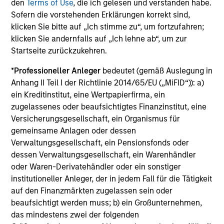
den
Terms of Use
, die ich gelesen und verstanden habe.
Sofern die vorstehenden Erklärungen korrekt sind,
klicken Sie bitte auf „Ich stimme zu“, um fortzufahren;
Team Insights
klicken Sie andernfalls auf „Ich lehne ab“, um zur
Startseite zurückzukehren.
*
Professioneller Anleger
bedeutet (gemäß Auslegung in
Anhang II Teil I der Richtlinie 2014/65/EU („MiFID“)): a)
ein Kreditinstitut, eine Wertpapierfirma, ein
zugelassenes oder beaufsichtigtes Finanzinstitut, eine
Versicherungsgesellschaft, ein Organismus für
gemeinsame Anlagen oder dessen
Verwaltungsgesellschaft, ein Pensionsfonds oder
dessen Verwaltungsgesellschaft, ein Warenhändler
ARTICLE
AL
oder Waren-Derivatehändler oder ein sonstiger
institutioneller Anleger, der in jedem Fall für die Tätigkeit
Long Short Equity Strategies:
He
auf den Finanzmärkten zugelassen sein oder
"Hedging" Your Bets
beaufsichtigt werden muss; b) ein Großunternehmen,
Sig
das mindestens zwei der folgenden
Amid market uncertainty, investors may be
and