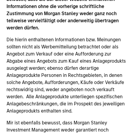
Managing Director
Informationen ohne die vorherige schriftliche
Zustimmung von Morgan Stanley weder ganz noch
teilweise vervielfältigt oder anderweitig übertragen
Kenneth Michlitsch
werden dürfen.
Managing Director
Die hierin enthaltenen Informationen bzw. Meinungen
sollten nicht als Werbemitteilung betrachtet oder als
Angebot zum Verkauf oder eine Aufforderung zur
Christopher Morser
Abgabe eines Angebots zum Kauf eines Anlageprodukts
Managing Director
ausgelegt werden; ebenso dürfen derartige
Anlageprodukte Personen in Rechtsgebieten, in denen
solche Angebote, Aufforderungen, Käufe oder Verkäufe
Robert M. Rafter
rechtswidrig sind, weder angeboten noch verkauft
Managing Director
werden. Alle Anlageprodukte unterliegen spezifischen
Anlagebeschränkungen, die im Prospekt des jeweiligen
Anlageprodukts enthalten sind.
Eric Stampfel
Mir ist ebenfalls bewusst, dass Morgan Stanley
Managing Director
Investment Management weder garantiert noch