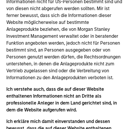
Informationen nicht für US-Personen bestimmt sind und
Meet the Team
von diesen nicht abgerufen werden sollten. Mir ist
ferner bewusst, dass sich die Informationen dieser
Website möglicherweise auf bestimmte
Anlageprodukte beziehen, die von Morgan Stanley
Mark van der Zwan
Investment Management verwaltet oder in beratender
Managing Director
Funktion angeboten werden, jedoch nicht für Personen
bestimmt sind, an Personen ausgegeben oder von
Personen genutzt werden dürfen, die Rechtsordnungen
Jarrod Quigley
unterstehen, in denen die Anlageprodukte nicht zum
Vertrieb zugelassen sind oder die Verbreitung von
Managing Director
Informationen zu den Anlageprodukten verboten ist.
Ich verstehe auch, dass die auf dieser Website
Eban Cucinotta
enthaltenen Informationen nicht an Dritte als
Managing Director
professionelle Anleger in dem Land gerichtet sind, in
dem die Website aufgerufen wird.
Ich erkläre mich damit einverstanden und dessen
Andrew Malek
bewusst, dass die auf dieser Website enthaltenen