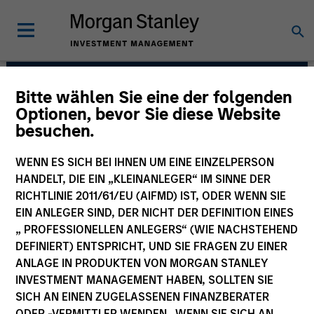
Bitte wählen Sie eine der folgenden
AIP Hedge Fund Team
Optionen, bevor Sie diese Website
besuchen.
WENN ES SICH BEI IHNEN UM EINE EINZELPERSON
HANDELT, DIE EIN „KLEINANLEGER“ IM SINNE DER
RICHTLINIE 2011/61/EU (AIFMD) IST, ODER WENN SIE
EIN ANLEGER SIND, DER NICHT DER DEFINITION EINES
„ PROFESSIONELLEN ANLEGERS“ (WIE NACHSTEHEND
DEFINIERT) ENTSPRICHT, UND SIE FRAGEN ZU EINER
ANLAGE IN PRODUKTEN VON MORGAN STANLEY
INVESTMENT MANAGEMENT HABEN, SOLLTEN SIE
Size, scale and expertise enables us to
SICH AN EINEN ZUGELASSENEN FINANZBERATER
deliver a unique set of exposures and
portfolio options to our clients. We
ODER -VERMITTLER WENDEN. WENN SIE SICH AN