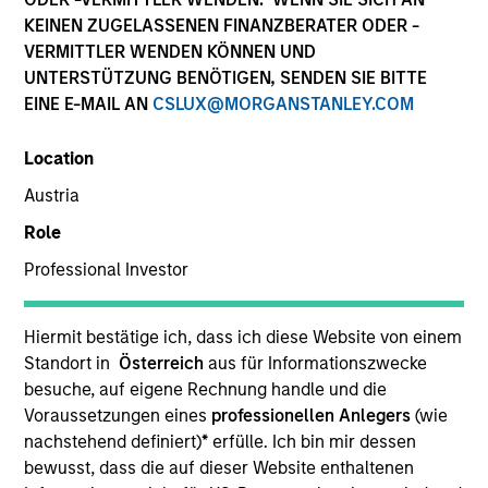
offer flexibility in regards to strategies,
KEINEN ZUGELASSENEN FINANZBERATER ODER -
implementation vehicles, investment
VERMITTLER WENDEN KÖNNEN UND
types and liquidity preferences.
UNTERSTÜTZUNG BENÖTIGEN, SENDEN SIE BITTE
EINE E-MAIL AN
CSLUX@MORGANSTANLEY.COM
Strategies
Location
Austria
The AIP Hedge Fund team, part of our Solutions &
Role
Multi-Assets capability, specializes in delivering a
Professional Investor
broad range of hedge fund portfolio solutions to a
global client base. Their strategies include custom
hedge fund portfolios; broadly-diversified,
Hiermit bestätige ich, dass ich diese Website von einem
opportunistic and strategy-specific funds; and advisory
Standort in
Österreich
aus für Informationszwecke
services.
besuche, auf eigene Rechnung handle und die
Voraussetzungen eines
professionellen Anlegers
(wie
nachstehend definiert)
*
erfülle. Ich bin mir dessen
bewusst, dass die auf dieser Website enthaltenen