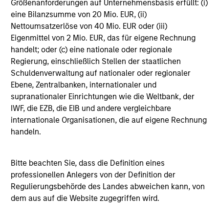
Größenanforderungen auf Unternehmensbasis erfüllt: (i)
seeking ways to add resilience to their
des
eine Bilanzsumme von 20 Mio. EUR, (ii)
portfolios. Long-short equity strategies have
cap
Nettoumsatzerlöse von 40 Mio. EUR oder (iii)
the potential to deliver steady returns in
de
Eigenmittel von 2 Mio. EUR, das für eigene Rechnung
volatile markets.
lon
handelt; oder (c) eine nationale oder regionale
fut
Regierung, einschließlich Stellen der staatlichen
20
Schuldenverwaltung auf nationaler oder regionaler
13-JAN-2026
18-
Ebene, Zentralbanken, internationaler und
supranationaler Einrichtungen wie die Weltbank, der
IWF, die EZB, die EIB und andere vergleichbare
internationale Organisationen, die auf eigene Rechnung
handeln.
Strategies
Bitte beachten Sie, dass die Definition eines
professionellen Anlegers von der Definition der
Market Neutral Multi-PM Platform
Regulierungsbehörde des Landes abweichen kann, von
dem aus auf die Website zugegriffen wird.
Multi-strategy, multi-manager hedge fund,
overseeing a portfolio of high-quality trading