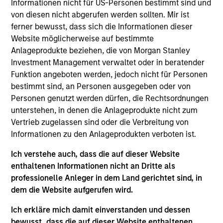
Informationen nicht für US-Personen bestimmt sind und
von diesen nicht abgerufen werden sollten. Mir ist
How We Work With Companies
ferner bewusst, dass sich die Informationen dieser
Website möglicherweise auf bestimmte
What Makes Us Different?
Anlageprodukte beziehen, die von Morgan Stanley
Investment Management verwaltet oder in beratender
Funktion angeboten werden, jedoch nicht für Personen
bestimmt sind, an Personen ausgegeben oder von
Personen genutzt werden dürfen, die Rechtsordnungen
unterstehen, in denen die Anlageprodukte nicht zum
Vertrieb zugelassen sind oder die Verbreitung von
Our team's structuring expertise,
Wit
Informationen zu den Anlageprodukten verboten ist.
complemented by Morgan Stanley's broad
to 
capabilities and transaction knowledge, enable
Ich verstehe auch, dass die auf dieser Website
buil
enthaltenen Informationen nicht an Dritte als
us to address a company’s unique capital
inv
professionelle Anleger in dem Land gerichtet sind, in
needs or idiosyncratic risks.
dem die Website aufgerufen wird.
Tom Cahill
Ich erkläre mich damit einverstanden und dessen
Managing Director
bewusst, dass die auf dieser Website enthaltenen