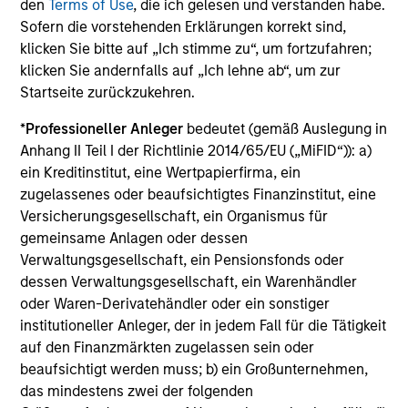
den
Terms of Use
, die ich gelesen und verstanden habe.
Executive Director
Sofern die vorstehenden Erklärungen korrekt sind,
klicken Sie bitte auf „Ich stimme zu“, um fortzufahren;
klicken Sie andernfalls auf „Ich lehne ab“, um zur
Sadik Jakupaj
Startseite zurückzukehren.
Executive Director
*
Professioneller Anleger
bedeutet (gemäß Auslegung in
Anhang II Teil I der Richtlinie 2014/65/EU („MiFID“)): a)
ein Kreditinstitut, eine Wertpapierfirma, ein
David Zhong
zugelassenes oder beaufsichtigtes Finanzinstitut, eine
Executive Director
Versicherungsgesellschaft, ein Organismus für
gemeinsame Anlagen oder dessen
Verwaltungsgesellschaft, ein Pensionsfonds oder
David Stanton
dessen Verwaltungsgesellschaft, ein Warenhändler
oder Waren-Derivatehändler oder ein sonstiger
Vice President
institutioneller Anleger, der in jedem Fall für die Tätigkeit
auf den Finanzmärkten zugelassen sein oder
Investment Professionals
beaufsichtigt werden muss; b) ein Großunternehmen,
das mindestens zwei der folgenden