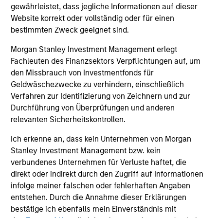
gewährleistet, dass jegliche Informationen auf dieser
Cameron Smalls
Website korrekt oder vollständig oder für einen
Managing Director
bestimmten Zweck geeignet sind.
Morgan Stanley Investment Management erlegt
Fachleuten des Finanzsektors Verpflichtungen auf, um
Nat Cutler
den Missbrauch von Investmentfonds für
Executive Director
Geldwäschezwecke zu verhindern, einschließlich
Verfahren zur Identifizierung von Zeichnern und zur
Durchführung von Überprüfungen und anderen
Chengkai Hu
relevanten Sicherheitskontrollen.
Executive Director
Ich erkenne an, dass kein Unternehmen von Morgan
Stanley Investment Management bzw. kein
verbundenes Unternehmen für Verluste haftet, die
Jim Kim
direkt oder indirekt durch den Zugriff auf Informationen
Executive Director
infolge meiner falschen oder fehlerhaften Angaben
entstehen. Durch die Annahme dieser Erklärungen
bestätige ich ebenfalls mein Einverständnis mit
Will Steenland