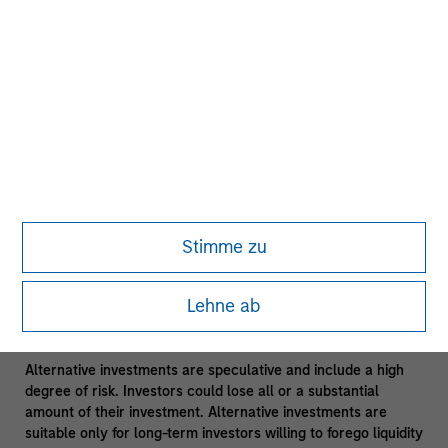
only and are provided solely to demonstrate the Team's views
and type of analysis used in implementing their investment
strategy. There is no guarantee that the investment
mentioned will perform well in the future. The statements
above reflect the views and opinions of the Team as of the
date hereof and not as of any future date, and will not be
updated or supplemented.
Diversification does not protect you against a loss in a
particular market; however it allows you to spread that risk
across various asset classes.
Past performance is no
guarantee of future results.
Stimme zu
Leveraging Morgan Stanley Resources
- Subject to third
party confidentiality agreement obligations and information
Lehne ab
barriers established by Morgan Stanley to manage potential
conflicts of interest and applicable allocation policies.
Alternative investments are speculative and include a high
degree of risk. Investors could lose all or a substantial
amount of their investment. Alternative investments are
suitable only for long-term investors willing to forego liquidity