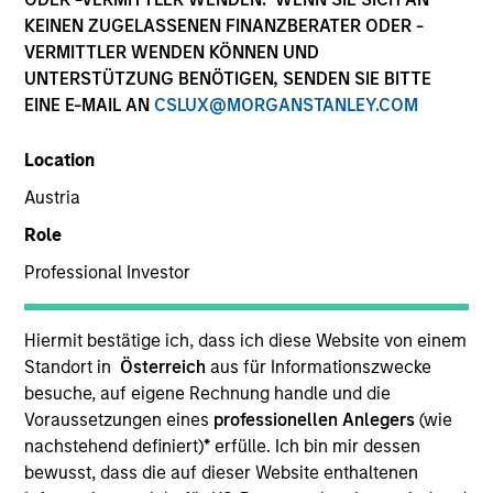
KEINEN ZUGELASSENEN FINANZBERATER ODER -
Morgan Stanley Tactical Value makes opportunistic
VERMITTLER WENDEN KÖNNEN UND
private, long-term and likely illiquid investments
UNTERSTÜTZUNG BENÖTIGEN, SENDEN SIE BITTE
globally across all asset classes and across the capital
EINE E-MAIL AN
CSLUX@MORGANSTANLEY.COM
structure.
Location
Austria
Overview
Role
Professional Investor
We focus on providing nimble, opportunistic capital
with the flexibility to invest across asset classes,
Hiermit bestätige ich, dass ich diese Website von einem
Standort in
Österreich
aus für Informationszwecke
sectors and geographies in changing market
besuche, auf eigene Rechnung handle und die
environments. We seek to build a portfolio of
Voraussetzungen eines
professionellen Anlegers
(wie
uncorrelated investments unconstrained by the usual
nachstehend definiert)
*
erfülle. Ich bin mir dessen
rigid alternative investment mandates.
bewusst, dass die auf dieser Website enthaltenen