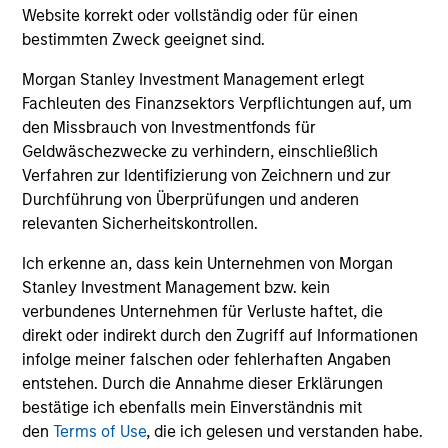
Website korrekt oder vollständig oder für einen
ARTICLE
AR
bestimmten Zweck geeignet sind.
Agency MBS & Housing Market
Ag
Morgan Stanley Investment Management erlegt
Monitor – Q2 2026
Mo
Fachleuten des Finanzsektors Verpflichtungen auf, um
den Missbrauch von Investmentfonds für
Overview of the trends and developments in
Ov
Geldwäschezwecke zu verhindern, einschließlich
the Agency MBS and Housing Markets.
th
Verfahren zur Identifizierung von Zeichnern und zur
Durchführung von Überprüfungen und anderen
relevanten Sicherheitskontrollen.
Ich erkenne an, dass kein Unternehmen von Morgan
Stanley Investment Management bzw. kein
14-JUL-2026
09
verbundenes Unternehmen für Verluste haftet, die
direkt oder indirekt durch den Zugriff auf Informationen
infolge meiner falschen oder fehlerhaften Angaben
entstehen. Durch die Annahme dieser Erklärungen
bestätige ich ebenfalls mein Einverständnis mit
den
Terms of Use
, die ich gelesen und verstanden habe.