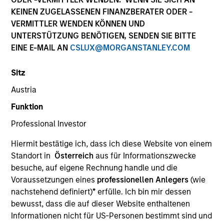
KEINEN ZUGELASSENEN FINANZBERATER ODER -
Our experienced, well-resourced team has been
VERMITTLER WENDEN KÖNNEN UND
managing mortgage and securitized portfolios dating
UNTERSTÜTZUNG BENÖTIGEN, SENDEN SIE BITTE
back to 1984. We invest across the global securitized
EINE E-MAIL AN
CSLUX@MORGANSTANLEY.COM
market landscape with actively managed strategies
spanning the duration and credit spectrum, and our
Sitz
investment process seeks to identify and exploit
market inefficiencies through deep collateral analysis
Austria
and rigorous security selection.
Funktion
Professional Investor
Hiermit bestätige ich, dass ich diese Website von einem
Standort in
Österreich
aus für Informationszwecke
Portfolio Managers
besuche, auf eigene Rechnung handle und die
Voraussetzungen eines
professionellen Anlegers
(wie
nachstehend definiert)
*
erfülle. Ich bin mir dessen
bewusst, dass die auf dieser Website enthaltenen
Informationen nicht für US-Personen bestimmt sind und
Gregory A. Finck