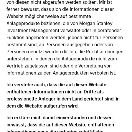
von diesen nicht abgerufen werden sollten. Mir ist
Managing Director
ferner bewusst, dass sich die Informationen dieser
Website möglicherweise auf bestimmte
Anlageprodukte beziehen, die von Morgan Stanley
Andrew Szczurowski, CFA
Investment Management verwaltet oder in beratender
Managing Director
Funktion angeboten werden, jedoch nicht für Personen
bestimmt sind, an Personen ausgegeben oder von
Personen genutzt werden dürfen, die Rechtsordnungen
unterstehen, in denen die Anlageprodukte nicht zum
Matthew T. Buckley, CFA
Vertrieb zugelassen sind oder die Verbreitung von
Executive Director
Informationen zu den Anlageprodukten verboten ist.
Ich verstehe auch, dass die auf dieser Website
enthaltenen Informationen nicht an Dritte als
professionelle Anleger in dem Land gerichtet sind, in
Portfolio Specialist
dem die Website aufgerufen wird.
Ich erkläre mich damit einverstanden und dessen
bewusst, dass die auf dieser Website enthaltenen
Informationen ohne die vorherige schriftliche