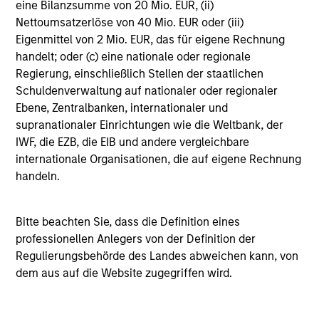
eine Bilanzsumme von 20 Mio. EUR, (ii)
restrictions Please refer to governing documents to
Nettoumsatzerlöse von 40 Mio. EUR oder (iii)
understand their binding ESG criteria.
Eigenmittel von 2 Mio. EUR, das für eigene Rechnung
As of 01/31/2024. Team information may change from time to
handelt; oder (c) eine nationale oder regionale
time.
Regierung, einschließlich Stellen der staatlichen
Schuldenverwaltung auf nationaler oder regionaler
This material is a general communication, which is not
Ebene, Zentralbanken, internationaler und
impartial and has been prepared solely for informational and
educational purposes and does not constitute an offer or a
supranationaler Einrichtungen wie die Weltbank, der
recommendation to buy or sell any particular security or to
IWF, die EZB, die EIB und andere vergleichbare
adopt any specific investment strategy. The information
internationale Organisationen, die auf eigene Rechnung
herein has not been based on a consideration of any
handeln.
individual investor circumstances and is not investment
advice, nor should it be construed in any way as tax,
accounting, legal or regulatory advice. To that end, investors
Bitte beachten Sie, dass die Definition eines
should seek independent legal and financial advice, including
professionellen Anlegers von der Definition der
advice as to tax consequences, before making any
Regulierungsbehörde des Landes abweichen kann, von
investment decision.
dem aus auf die Website zugegriffen wird.
All investing involves risks, including a loss of principal.
Please refer to the strategy detail page for important