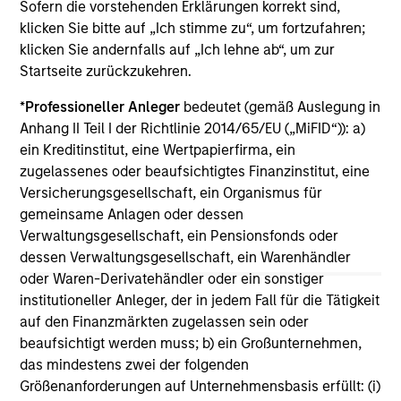
Strategies
Sofern die vorstehenden Erklärungen korrekt sind,
klicken Sie bitte auf „Ich stimme zu“, um fortzufahren;
klicken Sie andernfalls auf „Ich lehne ab“, um zur
US Mortgage Strategy
Startseite zurückzukehren.
Invests in a diversified portfolio of
*
Professioneller Anleger
bedeutet (gemäß Auslegung in
mortgage- related securities with the goal of
Anhang II Teil I der Richtlinie 2014/65/EU („MiFID“)): a)
a high level of current income.
ein Kreditinstitut, eine Wertpapierfirma, ein
zugelassenes oder beaufsichtigtes Finanzinstitut, eine
Versicherungsgesellschaft, ein Organismus für
Global Securitized Strategy
gemeinsame Anlagen oder dessen
Invests in a portfolio of mortgages and
Verwaltungsgesellschaft, ein Pensionsfonds oder
securitized debt instruments issued by
dessen Verwaltungsgesellschaft, ein Warenhändler
government agencies and private
oder Waren-Derivatehändler oder ein sonstiger
institutions.
institutioneller Anleger, der in jedem Fall für die Tätigkeit
auf den Finanzmärkten zugelassen sein oder
beaufsichtigt werden muss; b) ein Großunternehmen,
das mindestens zwei der folgenden
Größenanforderungen auf Unternehmensbasis erfüllt: (i)
* Individual vehicles may have specific ESG related goals and