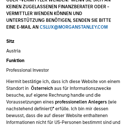
KEINEN ZUGELASSENEN FINANZBERATER ODER -
Our team has a demonstrable track record of
VERMITTLER WENDEN KÖNNEN UND
managing high yield assets through multiple market
UNTERSTÜTZUNG BENÖTIGEN, SENDEN SIE BITTE
cycles and events, dating back to 1982. Dedicated to
EINE E-MAIL AN
CSLUX@MORGANSTANLEY.COM
the high yield asset class, all strategies apply a
consistent, research-driven approach that focuses on
Sitz
the long term and is predicated upon maximizing risk-
adjusted performance and managing downside risk.
Austria
Funktion
Professional Investor
Hiermit bestätige ich, dass ich diese Website von einem
Standort in
Österreich
aus für Informationszwecke
Portfolio Managers
besuche, auf eigene Rechnung handle und die
Voraussetzungen eines
professionellen Anlegers
(wie
nachstehend definiert)
*
erfülle. Ich bin mir dessen
bewusst, dass die auf dieser Website enthaltenen
Informationen nicht für US-Personen bestimmt sind und