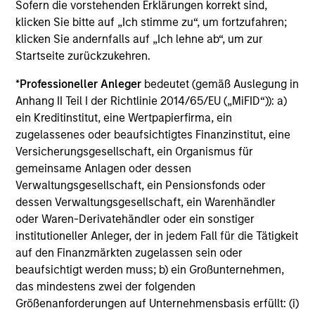
Sofern die vorstehenden Erklärungen korrekt sind,
klicken Sie bitte auf „Ich stimme zu“, um fortzufahren;
klicken Sie andernfalls auf „Ich lehne ab“, um zur
Startseite zurückzukehren.
*
Professioneller Anleger
bedeutet (gemäß Auslegung in
Anhang II Teil I der Richtlinie 2014/65/EU („MiFID“)): a)
ein Kreditinstitut, eine Wertpapierfirma, ein
zugelassenes oder beaufsichtigtes Finanzinstitut, eine
Versicherungsgesellschaft, ein Organismus für
gemeinsame Anlagen oder dessen
ARTICLE
AR
Verwaltungsgesellschaft, ein Pensionsfonds oder
dessen Verwaltungsgesellschaft, ein Warenhändler
High Yield Market Monitor – Q2 2026
Hi
oder Waren-Derivatehändler oder ein sonstiger
institutioneller Anleger, der in jedem Fall für die Tätigkeit
An in-depth review of the US and European
An
auf den Finanzmärkten zugelassen sein oder
High Yield markets.
Hig
beaufsichtigt werden muss; b) ein Großunternehmen,
das mindestens zwei der folgenden
Größenanforderungen auf Unternehmensbasis erfüllt: (i)