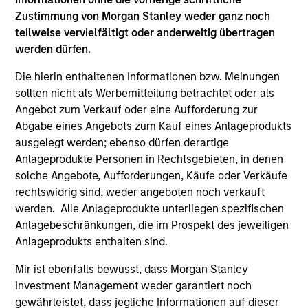
Managing Director
Zustimmung von Morgan Stanley weder ganz noch
teilweise vervielfältigt oder anderweitig übertragen
werden dürfen.
Bo Hunt
Managing Director
Die hierin enthaltenen Informationen bzw. Meinungen
sollten nicht als Werbemitteilung betrachtet oder als
Angebot zum Verkauf oder eine Aufforderung zur
Alex Clementi, CFA
Abgabe eines Angebots zum Kauf eines Anlageprodukts
ausgelegt werden; ebenso dürfen derartige
Executive Director
Anlageprodukte Personen in Rechtsgebieten, in denen
solche Angebote, Aufforderungen, Käufe oder Verkäufe
rechtswidrig sind, weder angeboten noch verkauft
werden. Alle Anlageprodukte unterliegen spezifischen
Anlagebeschränkungen, die im Prospekt des jeweiligen
Investment Professionals
Anlageprodukts enthalten sind.
Mir ist ebenfalls bewusst, dass Morgan Stanley
Investment Management weder garantiert noch
gewährleistet, dass jegliche Informationen auf dieser