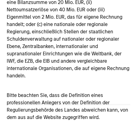
eine Bilanzsumme von 20 Mio. EUR, (ii)
Nettoumsatzerlöse von 40 Mio. EUR oder (iii)
Eigenmittel von 2 Mio. EUR, das für eigene Rechnung
handelt; oder (c) eine nationale oder regionale
10-JUL-2026
10
Regierung, einschließlich Stellen der staatlichen
Schuldenverwaltung auf nationaler oder regionaler
Ebene, Zentralbanken, internationaler und
supranationaler Einrichtungen wie die Weltbank, der
IWF, die EZB, die EIB und andere vergleichbare
Strategies
internationale Organisationen, die auf eigene Rechnung
handeln.
US Middle Market High Yield Strategy
Bitte beachten Sie, dass die Definition eines
Invests in U.S.-denominated debt issued by
professionellen Anlegers von der Definition der
corporations and non-government issuers,
Regulierungsbehörde des Landes abweichen kann, von
with a focus on middle market credit.
dem aus auf die Website zugegriffen wird.