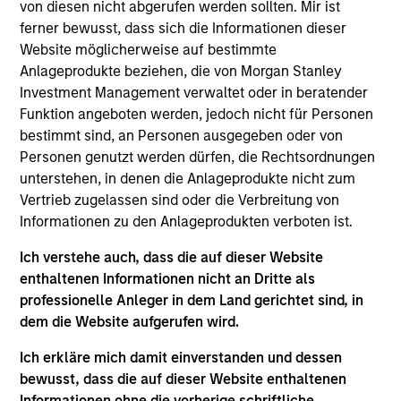
Stephen C. Concannon, CFA
von diesen nicht abgerufen werden sollten. Mir ist
Managing Director
ferner bewusst, dass sich die Informationen dieser
Website möglicherweise auf bestimmte
Anlageprodukte beziehen, die von Morgan Stanley
Investment Management verwaltet oder in beratender
Jeffrey D. Mueller
Funktion angeboten werden, jedoch nicht für Personen
Managing Director
bestimmt sind, an Personen ausgegeben oder von
Personen genutzt werden dürfen, die Rechtsordnungen
unterstehen, in denen die Anlageprodukte nicht zum
Kelley Gerrity
Vertrieb zugelassen sind oder die Verbreitung von
Managing Director
Informationen zu den Anlageprodukten verboten ist.
Ich verstehe auch, dass die auf dieser Website
enthaltenen Informationen nicht an Dritte als
Justin Bourgette, CFA
professionelle Anleger in dem Land gerichtet sind, in
Managing Director
dem die Website aufgerufen wird.
Ich erkläre mich damit einverstanden und dessen
Tom D. Wills
bewusst, dass die auf dieser Website enthaltenen
Informationen ohne die vorherige schriftliche