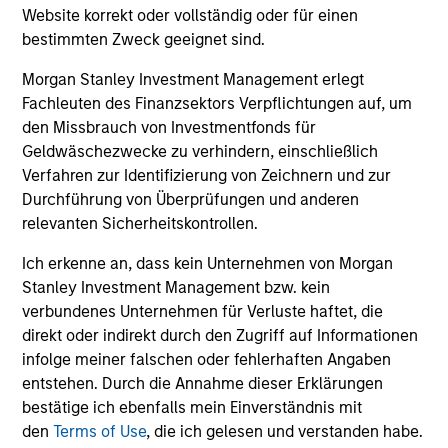
Donal Kinsella
Website korrekt oder vollständig oder für einen
Managing Director
bestimmten Zweck geeignet sind.
Morgan Stanley Investment Management erlegt
Fachleuten des Finanzsektors Verpflichtungen auf, um
Will Reardon
den Missbrauch von Investmentfonds für
Managing Director
Geldwäschezwecke zu verhindern, einschließlich
Verfahren zur Identifizierung von Zeichnern und zur
Durchführung von Überprüfungen und anderen
Bryan M. Kelly
relevanten Sicherheitskontrollen.
Vice President
Ich erkenne an, dass kein Unternehmen von Morgan
Stanley Investment Management bzw. kein
verbundenes Unternehmen für Verluste haftet, die
Alison Katz, CFA
direkt oder indirekt durch den Zugriff auf Informationen
Vice President
infolge meiner falschen oder fehlerhaften Angaben
entstehen. Durch die Annahme dieser Erklärungen
bestätige ich ebenfalls mein Einverständnis mit
den
Terms of Use
, die ich gelesen und verstanden habe.
Team Insights