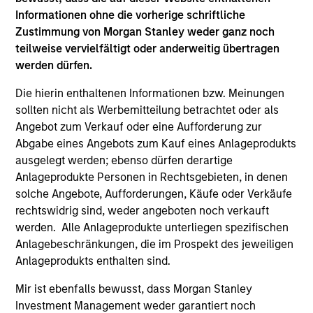
Informationen ohne die vorherige schriftliche
Zustimmung von Morgan Stanley weder ganz noch
Team Insights
teilweise vervielfältigt oder anderweitig übertragen
werden dürfen.
Die hierin enthaltenen Informationen bzw. Meinungen
sollten nicht als Werbemitteilung betrachtet oder als
Angebot zum Verkauf oder eine Aufforderung zur
Abgabe eines Angebots zum Kauf eines Anlageprodukts
ausgelegt werden; ebenso dürfen derartige
Anlageprodukte Personen in Rechtsgebieten, in denen
solche Angebote, Aufforderungen, Käufe oder Verkäufe
rechtswidrig sind, weder angeboten noch verkauft
werden. Alle Anlageprodukte unterliegen spezifischen
VIDEO
VI
Anlagebeschränkungen, die im Prospekt des jeweiligen
Video: Warum man jetzt in
Gl
Anlageprodukts enthalten sind.
Schwellenländeranleihen investieren
& 
Mir ist ebenfalls bewusst, dass Morgan Stanley
sollte - Strategie, Wettbewerbsvorteil
Schwellenländeranleihen können substanzielle
Th
Investment Management weder garantiert noch
und langfristige Chancen