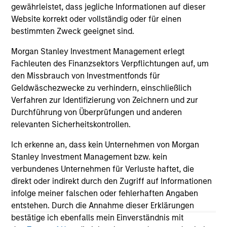
Erträge und Diversifikation bieten, doch die
str
gewährleistet, dass jegliche Informationen auf dieser
Treiber der Rendite unterscheiden sich
uni
Website korrekt oder vollständig oder für einen
erheblich zwischen den einzelnen Ländern und
cap
bestimmten Zweck geeignet sind.
Emittenten. Matt Murphy erläutert das
cou
Morgan Stanley Investment Management erlegt
risikobewusste Anlageziel der Strategie und
uni
Fachleuten des Finanzsektors Verpflichtungen auf, um
warum man jetzt investieren sollte. Mehr dazu
The
den Missbrauch von Investmentfonds für
erfahren Sie in diesem Video.
pr
20-APR-2026
08
Geldwäschezwecke zu verhindern, einschließlich
sho
Verfahren zur Identifizierung von Zeichnern und zur
key
Durchführung von Überprüfungen und anderen
imp
relevanten Sicherheitskontrollen.
Ich erkenne an, dass kein Unternehmen von Morgan
Stanley Investment Management bzw. kein
May not represent all Team Members.
verbundenes Unternehmen für Verluste haftet, die
direkt oder indirekt durch den Zugriff auf Informationen
The information on this page is for informational
infolge meiner falschen oder fehlerhaften Angaben
purposes only. The information contained herein does
not constitute and should not be construed as an
entstehen. Durch die Annahme dieser Erklärungen
offering of advisory services or an offer to sell or a
bestätige ich ebenfalls mein Einverständnis mit
solicitation of an offer to buy any securities in any