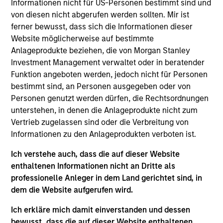
resource for existing and prospective clients,
Informationen nicht für US-Personen bestimmt sind und
representing the group’s managed strategies and
von diesen nicht abgerufen werden sollten. Mir ist
presenting the team’s views on macroeconomic
ferner bewusst, dass sich die Informationen dieser
and political developments across the world. Matt
Website möglicherweise auf bestimmte
also contributes to business development
Anlageprodukte beziehen, die von Morgan Stanley
initiatives, promoting existing products and building
Investment Management verwaltet oder in beratender
new offerings. He joined Eaton Vance in 2011.
Funktion angeboten werden, jedoch nicht für Personen
Morgan Stanley acquired Eaton Vance in March
bestimmt sind, an Personen ausgegeben oder von
2021. Matt began his career in the investment
Personen genutzt werden dürfen, die Rechtsordnungen
industry in 2002. Before joining Eaton Vance, he
unterstehen, in denen die Anlageprodukte nicht zum
was affiliated with Cambridge Associates, LLC. He
Vertrieb zugelassen sind oder die Verbreitung von
also served as a merger and acquisitions advisor
Informationen zu den Anlageprodukten verboten ist.
with Matrix Capital Markets Group, Inc. Matt earned
Ich verstehe auch, dass die auf dieser Website
a B.S. from the University of Richmond. He is a
enthaltenen Informationen nicht an Dritte als
member of the CFA Society Boston and holds the
professionelle Anleger in dem Land gerichtet sind, in
Chartered Financial Analyst designation. He also
dem die Website aufgerufen wird.
holds the Chartered Alternative Investment Analyst
(CAIA) designation.
Ich erkläre mich damit einverstanden und dessen
bewusst, dass die auf dieser Website enthaltenen