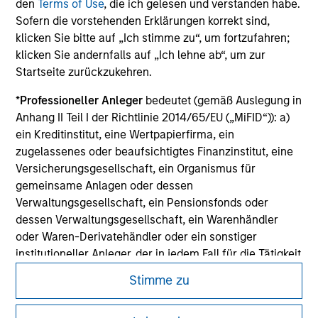
den
Terms of Use
, die ich gelesen und verstanden habe.
jurisdiction in which such offer or solicitation,
Sofern die vorstehenden Erklärungen korrekt sind,
purchase or sale would be unlawful under the
securities, insurance or other laws of such jurisdiction.
klicken Sie bitte auf „Ich stimme zu“, um fortzufahren;
klicken Sie andernfalls auf „Ich lehne ab“, um zur
All investing involves risks, including a loss of principal.
Startseite zurückzukehren.
Please refer to the strategy detail page for important
*
Professioneller Anleger
bedeutet (gemäß Auslegung in
information on the strategy, including additional risk
considerations.
Anhang II Teil I der Richtlinie 2014/65/EU („MiFID“)): a)
ein Kreditinstitut, eine Wertpapierfirma, ein
zugelassenes oder beaufsichtigtes Finanzinstitut, eine
Versicherungsgesellschaft, ein Organismus für
gemeinsame Anlagen oder dessen
Verwaltungsgesellschaft, ein Pensionsfonds oder
dessen Verwaltungsgesellschaft, ein Warenhändler
oder Waren-Derivatehändler oder ein sonstiger
institutioneller Anleger, der in jedem Fall für die Tätigkeit
auf den Finanzmärkten zugelassen sein oder
Stimme zu
beaufsichtigt werden muss; b) ein Großunternehmen,
das mindestens zwei der folgenden