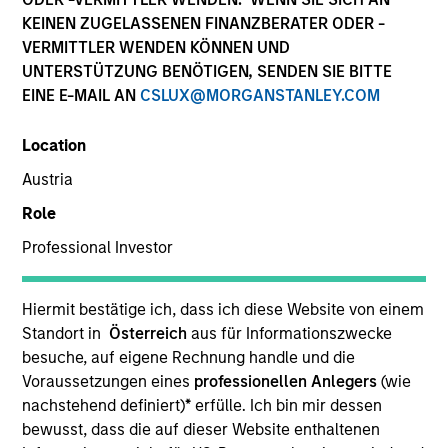
KEINEN ZUGELASSENEN FINANZBERATER ODER -
VERMITTLER WENDEN KÖNNEN UND
UNTERSTÜTZUNG BENÖTIGEN, SENDEN SIE BITTE
EINE E-MAIL AN
CSLUX@MORGANSTANLEY.COM
Location
Austria
Role
YEARS OF INDUSTRY EXPERIENCE
Professional Investor
24
Years
Hiermit bestätige ich, dass ich diese Website von einem
Standort in
Österreich
aus für Informationszwecke
Matthew Murphy is an institutional portfolio
besuche, auf eigene Rechnung handle und die
manager on the Emerging Markets team. He is
Voraussetzungen eines
professionellen Anlegers
(wie
responsible for covering global economic, political,
nachstehend definiert)
*
erfülle. Ich bin mir dessen
and capital markets research. He serves as a
bewusst, dass die auf dieser Website enthaltenen