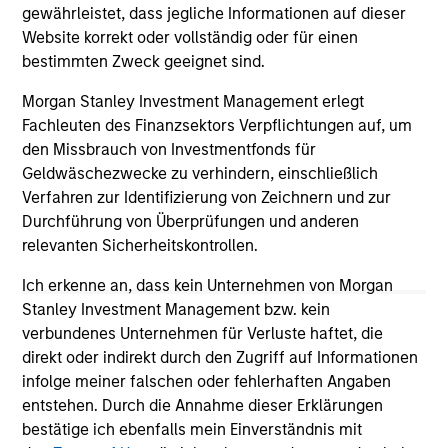
gewährleistet, dass jegliche Informationen auf dieser
Website korrekt oder vollständig oder für einen
bestimmten Zweck geeignet sind.
May not represent all Team Members.
Morgan Stanley Investment Management erlegt
The information on this page is for informational
Fachleuten des Finanzsektors Verpflichtungen auf, um
purposes only. The information contained herein does
not constitute and should not be construed as an
den Missbrauch von Investmentfonds für
offering of advisory services or an offer to sell or a
Geldwäschezwecke zu verhindern, einschließlich
solicitation of an offer to buy any securities in any
Verfahren zur Identifizierung von Zeichnern und zur
jurisdiction in which such offer or solicitation,
Durchführung von Überprüfungen und anderen
purchase or sale would be unlawful under the
securities, insurance or other laws of such jurisdiction.
relevanten Sicherheitskontrollen.
All investing involves risks, including a loss of principal.
Ich erkenne an, dass kein Unternehmen von Morgan
Stanley Investment Management bzw. kein
Please refer to the strategy detail page for important
verbundenes Unternehmen für Verluste haftet, die
information on the strategy, including additional risk
direkt oder indirekt durch den Zugriff auf Informationen
considerations.
infolge meiner falschen oder fehlerhaften Angaben
entstehen. Durch die Annahme dieser Erklärungen
bestätige ich ebenfalls mein Einverständnis mit