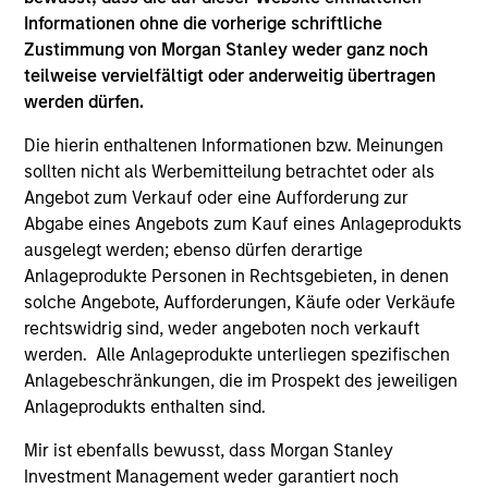
Informationen ohne die vorherige schriftliche
Zustimmung von Morgan Stanley weder ganz noch
teilweise vervielfältigt oder anderweitig übertragen
ALTS IN FOCUS
AR
werden dürfen.
Private Equity 2026 Outlook
In
Die hierin enthaltenen Informationen bzw. Meinungen
Gr
We believe the present cycle has several more
sollten nicht als Werbemitteilung betrachtet oder als
Ec
years to run, leading to healthier exits and
Dis
Angebot zum Verkauf oder eine Aufforderung zur
distributions to PE investors. Learn why in our
PE 
Abgabe eines Angebots zum Kauf eines Anlageprodukts
2026 Private Equity outlook.
att
ausgelegt werden; ebenso dürfen derartige
con
Anlageprodukte Personen in Rechtsgebieten, in denen
solche Angebote, Aufforderungen, Käufe oder Verkäufe
rechtswidrig sind, weder angeboten noch verkauft
werden. Alle Anlageprodukte unterliegen spezifischen
16-DEC-2025
27
Anlagebeschränkungen, die im Prospekt des jeweiligen
Anlageprodukts enthalten sind.
Mir ist ebenfalls bewusst, dass Morgan Stanley
Investment Management weder garantiert noch