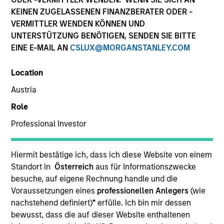
KEINEN ZUGELASSENEN FINANZBERATER ODER -
VERMITTLER WENDEN KÖNNEN UND
UNTERSTÜTZUNG BENÖTIGEN, SENDEN SIE BITTE
EINE E-MAIL AN
CSLUX@MORGANSTANLEY.COM
Location
Austria
Role
YEARS OF INDUSTRY EXPERIENCE
Professional Investor
10
Years
TEAM
Hiermit bestätige ich, dass ich diese Website von einem
Standort in
Österreich
aus für Informationszwecke
Morgan Stanley Private Equity Asia
besuche, auf eigene Rechnung handle und die
Voraussetzungen eines
professionellen Anlegers
(wie
nachstehend definiert)
*
erfülle. Ich bin mir dessen
bewusst, dass die auf dieser Website enthaltenen
Bill Wu is a Vice President of Morgan Stanley. Mr.