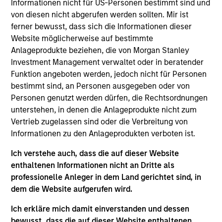
Informationen nicht für US-Personen bestimmt sind und
Wu joined the firm in 2018 and focuses on the
von diesen nicht abgerufen werden sollten. Mir ist
group’s private equity transactions in Southeast
ferner bewusst, dass sich die Informationen dieser
Asia and Taiwan. Prior to joining Morgan Stanley, he
Website möglicherweise auf bestimmte
was with J.P. Morgan’s investment banking division
Anlageprodukte beziehen, die von Morgan Stanley
focusing on M&A transactions in Asia. Mr. Wu is
Investment Management verwaltet oder in beratender
based in Hong Kong. Mr. Wu received a B.Sc. in
Funktion angeboten werden, jedoch nicht für Personen
Quantitative Finance from the Chinese University of
bestimmt sind, an Personen ausgegeben oder von
Hong Kong.
Personen genutzt werden dürfen, die Rechtsordnungen
unterstehen, in denen die Anlageprodukte nicht zum
Vertrieb zugelassen sind oder die Verbreitung von
Team Insights
Informationen zu den Anlageprodukten verboten ist.
Ich verstehe auch, dass die auf dieser Website
enthaltenen Informationen nicht an Dritte als
professionelle Anleger in dem Land gerichtet sind, in
dem die Website aufgerufen wird.
Ich erkläre mich damit einverstanden und dessen
bewusst, dass die auf dieser Website enthaltenen