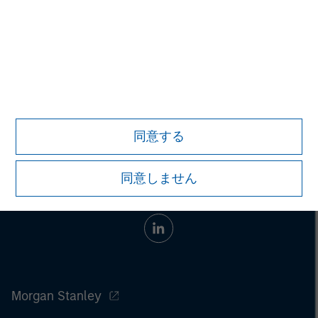
任契約に係る投資顧問報酬として、契約資産額に対して年率
2.20%（税込）を上限とする料率を乗じた金額が契約期間に応じ
てかかります。また、一部の戦略では、前記の報酬に加えて成功
報酬がかかる場合があります。その他の費用として、組み入れ有
価証券の売買手数料、先物・オプション取引に要する費用、有価
証券の保管費用等を間接的にご負担いただく場合があります。こ
れらの手数料等は契約内容、契約資産の額、運用状況等により異
なる為、事前に料率、上限額等を示すことができません。
同意する
同意しません
Morgan Stanley