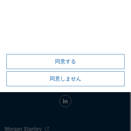
4.受託資産の運用に係る費用について：
投資顧問契約及び投資一
任契約に係る投資顧問報酬として、契約資産額に対して年率
2.20%（税込）を上限とする料率を乗じた金額が契約期間に応じ
てかかります。また、一部の戦略では、前記の報酬に加えて成功
報酬がかかる場合があります。その他の費用として、組み入れ有
価証券の売買手数料、先物・オプション取引に要する費用、有価
証券の保管費用等を間接的にご負担いただく場合があります。こ
れらの手数料等は契約内容、契約資産の額、運用状況等により異
なる為、事前に料率、上限額等を示すことができません。
同意する
同意しません
Morgan Stanley