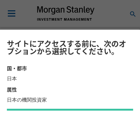
サイトにアクセスする前に、次のオ
FLASH REPORT
リサーチ・レポート
プションから選択してください。
バリュエーションの高さを恐
国・都市
れる必要はなし
日本
属性
2025年10月6日
日本の機関投資家