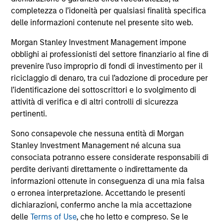
comprendono le commissioni e gli oneri relativi
all’emissione e al rimborso delle azioni. La fonte di tutti i
completezza o l’idoneità per qualsiasi finalità specifica
dati relativi alle performance e agli indici è Morgan Stanley
delle informazioni contenute nel presente sito web.
Investment Management Limited (“MSIM Ltd”).
Morgan Stanley Investment Management impone
Il valore degli investimenti e i proventi da essi derivanti
obblighi ai professionisti del settore finanziario al fine di
possono aumentare come diminuire e un investitore può
non
prevenire l’uso improprio di fondi di investimento per il
riciclaggio di denaro, tra cui l’adozione di procedure per
recuperare l'importo investito.
l’identificazione dei sottoscrittori e lo svolgimento di
I dati di performance per i comparti con track record
attività di verifica e di altri controlli di sicurezza
inferiore a un anno non sono illustrati. Le performance sono
pertinenti.
calcolate al netto delle commissioni. I dati di performance
da inizio anno non sono annualizzati. Le performance di
Sono consapevole che nessuna entità di Morgan
altre classi di azioni, se disponibili, potrebbero essere
Stanley Investment Management né alcuna sua
diverse. Prima di investire si consiglia di valutare
attentamente gli obiettivi d’investimento, i rischi, le
consociata potranno essere considerate responsabili di
commissioni e le spese del comparto.
perdite derivanti direttamente o indirettamente da
informazioni ottenute in conseguenza di una mia falsa
Il ricorso alla leva aumenta i rischi: una variazione
relativamente contenuta nel valore di un investimento può
o erronea interpretazione. Accettando le presenti
determinare una variazione molto più elevata, sia in senso
dichiarazioni, confermo anche la mia accettazione
positivo che negativo, nel valore di quell’investimento e, di
delle
Terms of Use
, che ho letto e compreso. Se le
conseguenza, nel valore del Comparto.