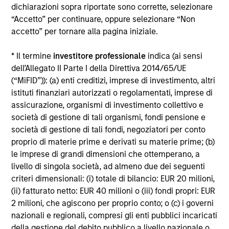
dichiarazioni sopra riportate sono corrette, selezionare
Alcuni documenti disponibili in questo sito possono
“Accetto” per continuare, oppure selezionare “Non
riguardare più comparti della gamma Morgan Stanley
accetto” per tornare alla pagina iniziale.
Investment Funds. Si fa presente che non tutti i comparti
sono disponibili in tutte le giurisdizioni e che i comparti non
sono disponibili per le persone residenti nelle giurisdizioni
* Il termine
investitore professionale
indica (ai sensi
in cui tale distribuzione o disponibilità sia contraria alle
dell’Allegato II Parte I della Direttiva 2014/65/UE
leggi o ai regolamenti locali.
(“MiFID”)): (a) enti creditizi, imprese di investimento, altri
Più alta è la categoria (1-7), maggiore è il potenziale di
istituti finanziari autorizzati o regolamentati, imprese di
rendimento, ma anche il rischio di perdere l’investimento.
assicurazione, organismi di investimento collettivo e
La categoria 1 non indica un investimento privo di rischio. Si
società di gestione di tali organismi, fondi pensione e
rimanda al Documento contenente informazioni chiave per
società di gestione di tali fondi, negoziatori per conto
gli investitori (KIID), nella sezione Risorse, per il rating di
rischio specifico per le classi di azioni e le avvertenze.
proprio di materie prime e derivati su materie prime; (b)
le imprese di grandi dimensioni che ottemperano, a
1
Il Morningstar Rating™,
o “star rating” viene calcolato per i
livello di singola società, ad almeno due dei seguenti
prodotti gestiti (inclusi fondi comuni, sottoconti di rendite
criteri dimensionali: (i) totale di bilancio: EUR 20 milioni,
variabili e polizze vita variabili, exchange-traded fund, fondi
(ii) fatturato netto: EUR 40 milioni o (iii) fondi propri: EUR
chiusi e conti separati) con uno storico minimo di tre anni.
Gli exchange-traded fund e i fondi comuni aperti sono
2 milioni, che agiscono per proprio conto; o (c) i governi
considerati come un’unica categoria a fini comparativi. Il
nazionali e regionali, compresi gli enti pubblici incaricati
rating viene calcolato sulla base di una misura del
della gestione del debito pubblico a livello nazionale o