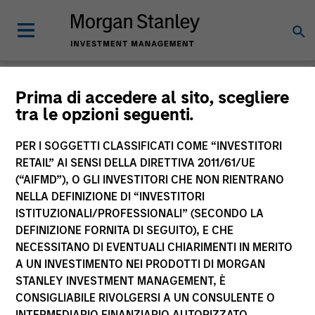
Morgan Stanley
Prima di accedere al sito, scegliere
tra le opzioni seguenti.
Investment Funds
PER I SOGGETTI CLASSIFICATI COME “INVESTITORI
RETAIL” AI SENSI DELLA DIRETTIVA 2011/61/UE
(“AIFMD”), O GLI INVESTITORI CHE NON RIENTRANO
NELLA DEFINIZIONE DI “INVESTITORI
ISTITUZIONALI/PROFESSIONALI” (SECONDO LA
DEFINIZIONE FORNITA DI SEGUITO), E CHE
NECESSITANO DI EVENTUALI CHIARIMENTI IN MERITO
La presente comunicazione ha carattere promozionale.
A UN INVESTIMENTO NEI PRODOTTI DI MORGAN
STANLEY INVESTMENT MANAGEMENT, È
La performance passata non è un indicatore affidabile dei
CONSIGLIABILE RIVOLGERSI A UN CONSULENTE O
risultati futuri. I rendimenti possono aumentare o diminuire
per effetto delle oscillazioni valutarie. Tutti i dati di
INTERMEDIARIO FINANZIARIO AUTORIZZATO.