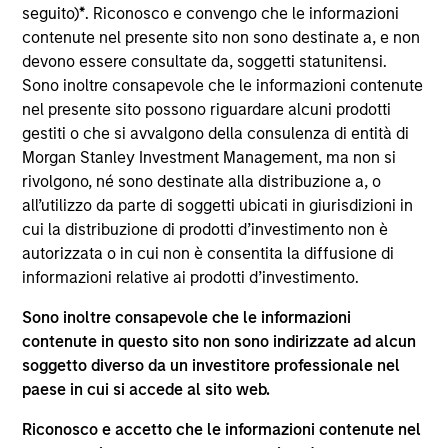
del 17 dicembre 2010 e successive modifiche. La Società è
seguito)
*
. Riconosco e convengo che le informazioni
un organismo d’investimento collettivo in valori mobiliari
contenute nel presente sito non sono destinate a, e non
(“OICVM”).
devono essere consultate da, soggetti statunitensi.
Prima dell’adesione ai comparti, le richieste di
Sono inoltre consapevole che le informazioni contenute
partecipazione non devono essere presentate senza aver
nel presente sito possono riguardare alcuni prodotti
consultato l’ultima versione del Prospetto Informativo, del
gestiti o che si avvalgono della consulenza di entità di
documento contenente informazioni chiave (“KID”) o del
Morgan Stanley Investment Management, ma non si
documento contenente informazioni chiave per gli
investitori (“KIID”), della relazione annuale e della
rivolgono, né sono destinate alla distribuzione a, o
relazione semestrale (“Documenti di offerta”) o altri
all’utilizzo da parte di soggetti ubicati in giurisdizioni in
documenti disponibili sul sito
cui la distribuzione di prodotti d’investimento non è
https://www.morganstanley.com/im/msinvf/index.html
o
autorizzata o in cui non è consentita la diffusione di
a titolo gratuito presso la Sede legale all’indirizzo
informazioni relative ai prodotti d’investimento.
European Bank and Business Centre, 6B route de Trèves,
L-2633 Senningerberg, R.C.S. Lussemburgo B 29 192.
Sono inoltre consapevole che le informazioni
Le informazioni relative agli aspetti di sostenibilità del
contenute in questo sito non sono indirizzate ad alcun
Comparto e una sintesi dei diritti degli investitori sono
soggetto diverso da un investitore professionale nel
disponibili sul sito web sopra indicato.
paese in cui si accede al sito web.
Inoltre, gli investitori italiani sono invitati a prendere
visione del “Modulo completo di sottoscrizione” (Extended
Riconosco e accetto che le informazioni contenute nel
Application Form), mentre la sezione “Informazioni