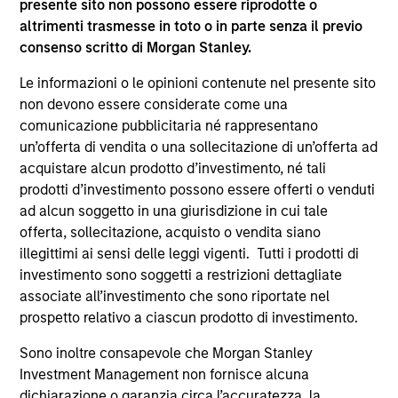
presente sito non possono essere riprodotte o
supplementari per Hong Kong” (“Additional Information for
altrimenti trasmesse in toto o in parte senza il previo
Hong Kong Investors”) all’interno del Prospetto riguarda
consenso scritto di Morgan Stanley.
specificamente gli investitori di Hong Kong. Copie gratuite
in lingua tedesca del Prospetto Informativo, del
documento contenente informazioni chiave per gli
Le informazioni o le opinioni contenute nel presente sito
investitori (KID o KIID), dello statuto e delle relazioni
non devono essere considerate come una
annuali e semestrali e ulteriori informazioni possono
comunicazione pubblicitaria né rappresentano
essere ottenute dal rappresentante in Svizzera. Il
un’offerta di vendita o una sollecitazione di un’offerta ad
rappresentante in Svizzera è Carnegie Fund Services S.A.,
11, rue du Général-Dufour, 1204 Ginevra. L’agente pagatore
acquistare alcun prodotto d’investimento, né tali
in Svizzera è Banque Cantonale de Genève, 17, quai de l’Ile,
prodotti d’investimento possono essere offerti o venduti
1204 Ginevra.
ad alcun soggetto in una giurisdizione in cui tale
Se la società di gestione del Comparto in questione decide
offerta, sollecitazione, acquisto o vendita siano
di cessare l’accordo di commercializzazione del Comparto
illegittimi ai sensi delle leggi vigenti. Tutti i prodotti di
in un Paese del SEE in cui esso è registrato per la vendita,
investimento sono soggetti a restrizioni dettagliate
lo farà nel rispetto delle norme OICVM.
associate all’investimento che sono riportate nel
Per i termini e le definizioni riguardanti il comparto si
prospetto relativo a ciascun prodotto di investimento.
rinvia alla pagina del
Glossario
.
Sono inoltre consapevole che Morgan Stanley
Tutti i dati di performance sono calcolati in base al valore
Investment Management non fornisce alcuna
del patrimonio netto (NAV), al netto delle spese, e non
dichiarazione o garanzia circa l’accuratezza, la