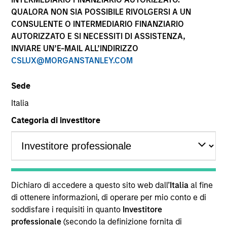
performance sono calcolati in base al valore del
QUALORA NON SIA POSSIBILE RIVOLGERSI A UN
patrimonio netto (NAV), al netto delle spese, e non
CONSULENTE O INTERMEDIARIO FINANZIARIO
comprendono le commissioni e gli oneri relativi
AUTORIZZATO E SI NECESSITI DI ASSISTENZA,
all’emissione e al rimborso delle quote. Tutti i dati relativi
alle performance e agli indici sono tratti da Morgan
INVIARE UN’E-MAIL ALL’INDIRIZZO
Stanley Investment Management.
CSLUX@MORGANSTANLEY.COM
Fare clic sul nome del Comparto per informazioni sui
Rendimenti nell’anno solare.
Sede
Italia
Categoria di investitore
*Devise de référence du fonds
Il presente materiale contiene informazioni relative ai
Comparti di Morgan Stanley Investment Funds, una
Dichiaro di accedere a questo sito web dall’
Italia
al fine
società di investimento a capitale variabile di diritto
di ottenere informazioni, di operare per mio conto e di
lussemburghese. (la “Società”) è registrata nel
soddisfare i requisiti in quanto
Investitore
Granducato di Lussemburgo come organismo
professionale
(secondo la definizione fornita di
d’investimento collettivo ai sensi della Parte 1 della Legge