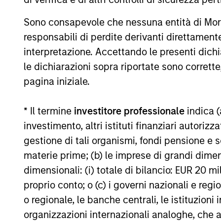
Strategy
Global
Sono consapevole che nessuna entità di Mo
Balanced
Invests a
responsabili di perdite derivanti direttamen
Risk Control
returns f
interpretazione. Accettando le presenti dich
Strategy:
protectio
le dichiarazioni sopra riportate sono corrett
Total
levels, w
pagina iniziale.
Portfolio
direct sec
Risk Control
* Il termine
investitore professionale
indica (
Global
investimento, altri istituti finanziari autoriz
Balanced
gestione di tali organismi, fondi pensione e s
Risk Control
Invests a
materie prime; (b) le imprese di grandi dimen
Strategy:
benchmark
dimensionali: (i) totale di bilancio: EUR 20 mil
Fixed
with a me
proprio conto; o (c) i governi nazionali e regi
Weight
o regionale, le banche centrali, le istituzioni
Benchmark
organizzazioni internazionali analoghe, che 