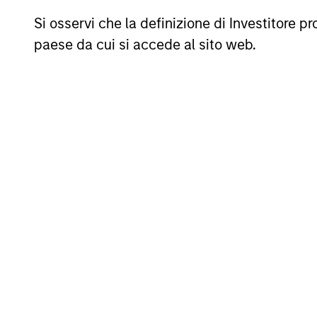
Global
Tactical
Invests a
Si osservi che la definizione di Investitore 
Asset
seeking t
paese da cui si accede al sito web.
Allocation
returns i
Strategy
Outsourced
Offers co
CIO
to the sp
Programs
Approfondimenti correlati