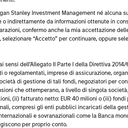
rgan Stanley Investment Management né alcuna su
cross global asset classes, aiming to manage total 
te o indirettamente da informazioni ottenute in co
rom tactical positioning and seeking to deliver att
iarazioni, confermo anche la mia accettazione del
n in volatile markets. The Strategy can be customis
e, selezionare “Accetto” per continuare, oppure sel
ith a range of instruments for implementation of a
urities, active funds and ETFs.
ai sensi dell’Allegato II Parte I della Direttiva 2014/
zati o regolamentati, imprese di assicurazione, orga
ocietà di gestione di tali fondi, negoziatori per co
cross global asset classes, aiming to manage track
sioni che ottemperano, a livello di singola società
 while enhancing returns from tactical positionin
ioni, (ii) fatturato netto: EUR 40 milioni o (iii) fon
asure of downside protection in volatile markets.
onali, compresi gli enti pubblici incaricati della ge
 internazionali e sovranazionali come la Banca mondia
agiscono per proprio conto.