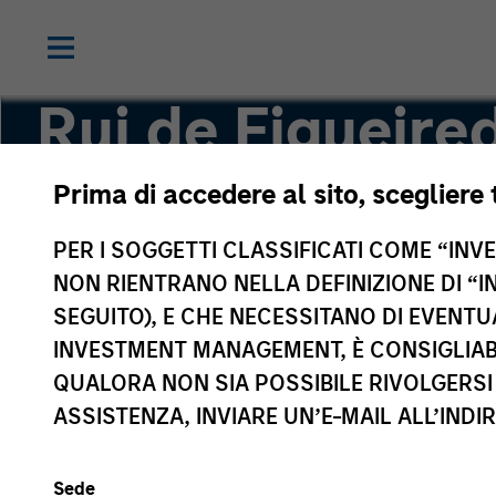
Rui de Figueired
Prima di accedere al sito, scegliere 
Global Head of Investment and Client Solution
Multi Asset Group
PER I SOGGETTI CLASSIFICATI COME “INVES
NON RIENTRANO NELLA DEFINIZIONE DI “I
SEGUITO), E CHE NECESSITANO DI EVENTU
INVESTMENT MANAGEMENT, È CONSIGLIABI
QUALORA NON SIA POSSIBILE RIVOLGERSI 
ASSISTENZA, INVIARE UN’E-MAIL ALL’INDI
Sede