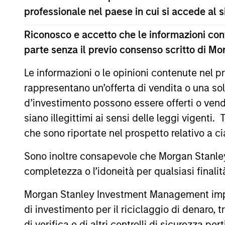
Stanley Investment Management Sustainab
professionale nel paese in cui si accede al
Prior to joining Morgan Stanley in 2007, 
Riconosco e accetto che le informazioni cont
leading-edge research on portfolio strate
parte senza il previo consenso scritto di Mo
time at Boston Consulting Group and Allia
Le informazioni o le opinioni contenute nel
Rui has published extensively in finance,
rappresentano un’offerta di vendita o una sol
School and an associate professor (emerit
AB degree from Harvard University, and a
d’investimento possono essere offerti o vendu
siano illegittimi ai sensi delle leggi vigenti.
che sono riportate nel prospetto relativo a 
Portfolio Solutions Gr
Sono inoltre consapevole che Morgan Stanley
completezza o l’idoneità per qualsiasi finali
Global
Invests a
Morgan Stanley Investment Management impone o
Balanced
returns fr
di investimento per il riciclaggio di denaro, t
Income
measure o
di verifica e di altri controlli di sicurezza pert