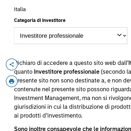
Italia
Categoria di investitore
YEARS OF INDUSTRY EXPERIENCE
28
Years
We are commit
Dichiaro di accedere a questo sito web dall’
I
quanto
Investitore professionale
(secondo la
investment re
presente sito non sono destinate a, e non de
management a
contenute nel presente sito possono riguarda
designed to a
Investment Management, ma non si rivolgono, n
giurisdizioni in cui la distribuzione di prodot
Rui is Global Head of Investment and Clie
ai prodotti d’investimento.
offer multi-asset, alternative, sustainab
Committee and the Morgan Stanley Inves
Sono inoltre consapevole che le informazioni