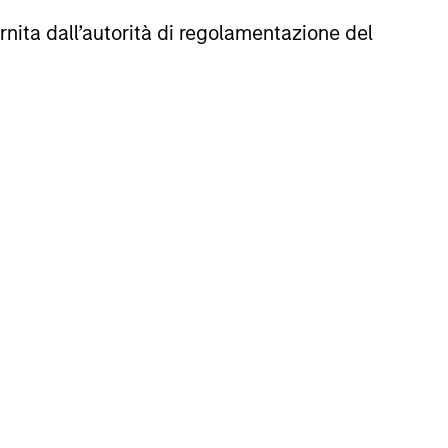
ds, currencies and commodities,
rnita dall’autorità di regolamentazione del
and sectors aiming to deliver
nt management programs tailored