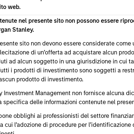
ility Council.
 sito web.
Rui led research on behalf of Citi Alternative Investme
enute nel presente sito non possono essere riprod
gy with alternative investments. He also has strategy c
rgan Stanley.
nce Consulting Group. He has over 25 years of financia
 presente sito non devono essere considerate come
 economics, law and political science journals. He is a
lecitazione di un’offerta ad acquistare alcun prodot
us) at the Haas School of Business at the University of 
 PhD and two master’s degrees from Stanford Universit
ti ad alcun soggetto in una giurisdizione in cui tal
 Tutti i prodotti di investimento sono soggetti a res
ciascun prodotto di investimento.
oup
 Investment Management non fornisce alcuna dichi
tà specifica delle informazioni contenute nel prese
cross global asset classes, aiming to manage total 
bblighi ai professionisti del settore finanziario 
om tactical positioning, seeking to deliver attract
ra cui l’adozione di procedure per l’identificazione d
f downside protection in volatile markets.
inenti.