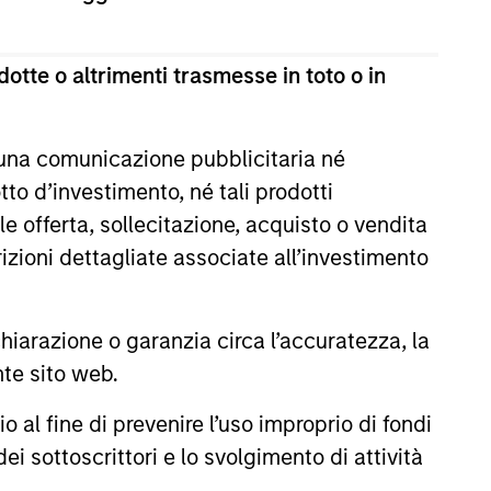
nts, developing and implementing
otte o altrimenti trasmesse in toto o in
onsulting experience from his
l services experience.
 una comunicazione pubblicitaria né
 tenured professor at the Graduate
to d’investimento, né tali prodotti
California, Berkeley. Rui holds an
y.
e offerta, sollecitazione, acquisto o vendita
trizioni dettagliate associate all’investimento
Visualizza i dettagli del Team
arazione o garanzia circa l’accuratezza, la
nte sito web.
portfolio risk while enhancing
al fine di prevenire l’uso improprio di fondi
ive returns, a stable income and a
ei sottoscrittori e lo svolgimento di attività