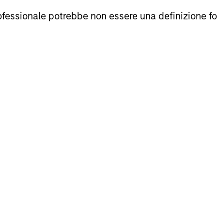
cross global asset classes, including stocks, bon
professionale potrebbe non essere una definizione fo
o exploit inefficiencies between markets, regions 
n excess of the benchmark.
mprehensive, full-service discretionary investme
ecific needs and requirements of each client.