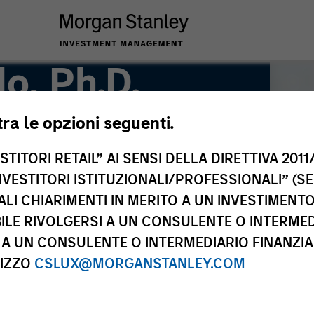
o, Ph.D.
tra le opzioni seguenti.
s and CIO of the Solutions and
TITORI RETAIL” AI SENSI DELLA DIRETTIVA 2011/
NVESTITORI ISTITUZIONALI/PROFESSIONALI” (S
ALI CHIARIMENTI IN MERITO A UN INVESTIMEN
LE RIVOLGERSI A UN CONSULENTE O INTERMED
A UN CONSULENTE O INTERMEDIARIO FINANZIAR
RIZZO
CSLUX@MORGANSTANLEY.COM