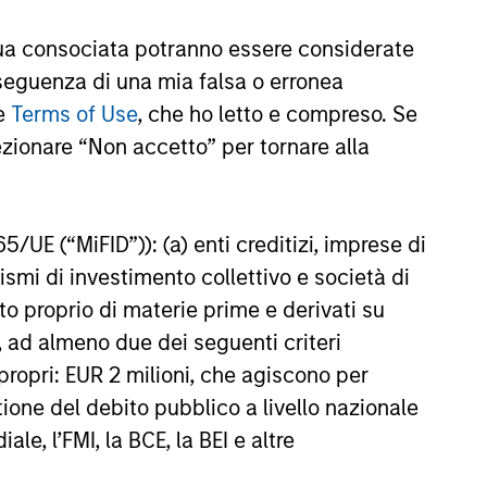
a consociata potranno essere considerate
portfolio risk while enhancing
nseguenza di una mia falsa o erronea
ractive returns and downside
le
Terms of Use
, che ho letto e compreso. Se
ed to client-specified risk
ezionare “Non accetto” per tornare alla
sset class exposures including
65/UE (“MiFID”)): (a) enti creditizi, imprese di
nismi di investimento collettivo e società di
nto proprio di materie prime e derivati su
ing error around a fixed-weight
, ad almeno due dei seguenti criteri
g and seeking excess returns,
di propri: EUR 2 milioni, che agiscono per
stione del debito pubblico a livello nazionale
le, l’FMI, la BCE, la BEI e altre