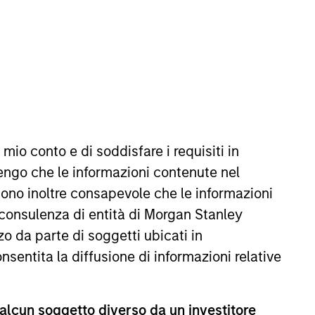
ervice and superior
 mio conto e di soddisfare i requisiti in
engo che le informazioni contenute nel
pproach to portfolio
Sono inoltre consapevole che le informazioni
ion methodology
 consulenza di entità di Morgan Stanley
f investment options.
o da parte di soggetti ubicati in
onsentita la diffusione di informazioni relative
Group, overseeing businesses that
n Stanley Global Investment
enior sponsor of the Morgan
 alcun soggetto diverso da un investitore