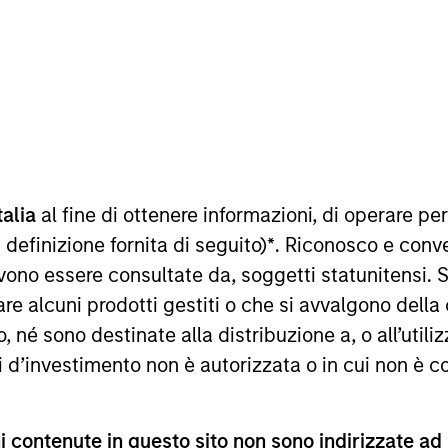
TEAM
Portfolio Solutions
Group
ted to delivering exceptional s
talia
al fine di ottenere informazioni, di operare per
 definizione fornita di seguito)
*
. Riconosco e conv
sults. We have a client-centric a
vono essere consultate da, soggetti statunitensi. 
nd an innovative asset allocat
re alcuni prodotti gestiti o che si avvalgono della
ddress the increasing diversity o
é sono destinate alla distribuzione a, o all’utilizz
ti d’investimento non è autorizzata o in cui non è c
nt Solutions and CIO of the Solutions and Multi Asset 
le and specialty solutions. He is a member of the Morga
tment Management Operating Committee as well as a s
 contenute in questo sito non sono indirizzate ad